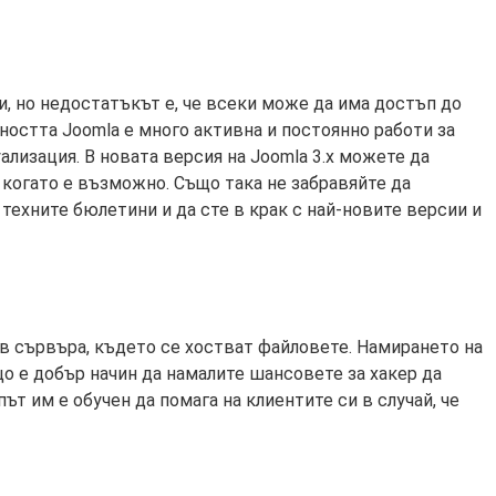
и, но недостатъкът е, че всеки може да има достъп до
ността Joomla е много активна и постоянно работи за
ализация. В новата версия на Joomla 3.x можете да
 когато е възможно. Също така не забравяйте да
 техните бюлетини и да сте в крак с най-новите версии и
т в сървъра, където се хостват файловете. Намирането на
що е добър начин да намалите шансовете за хакер да
ът им е обучен да помага на клиентите си в случай, че