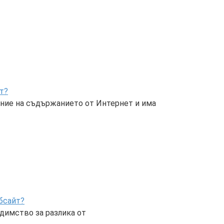
т?
ение на съдържанието от Интернет и има
ебсайт?
едимство за разлика от