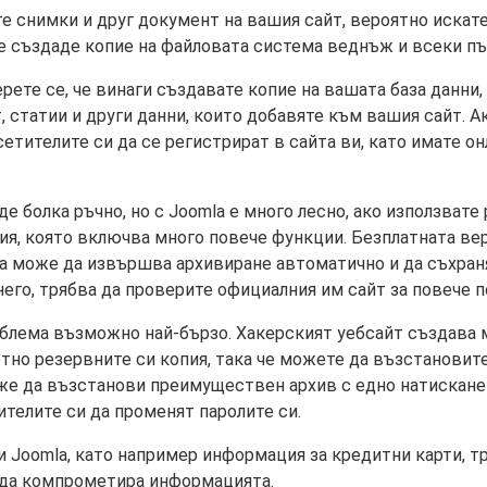
е снимки и друг документ на вашия сайт, вероятно искат
е създаде копие на файловата система веднъж и всеки път
ете се, че винаги създавате копие на вашата база данни,
, статии и други данни, които добавяте към вашия сайт. А
тителите си да се регистрират в сайта ви, като имате он
.
е болка ръчно, но с Joomla е много лесно, ако използват
рсия, която включва много повече функции. Безплатната в
та може да извършва архивиране автоматично и да съхран
него, трябва да проверите официалния им сайт за повече 
роблема възможно най-бързо. Хакерският уебсайт създава 
но резервните си копия, така че можете да възстановите 
же да възстанови преимуществен архив с едно натискане 
телите си да променят паролите си.
и Joomla, като например информация за кредитни карти, т
а да компрометира информацията.