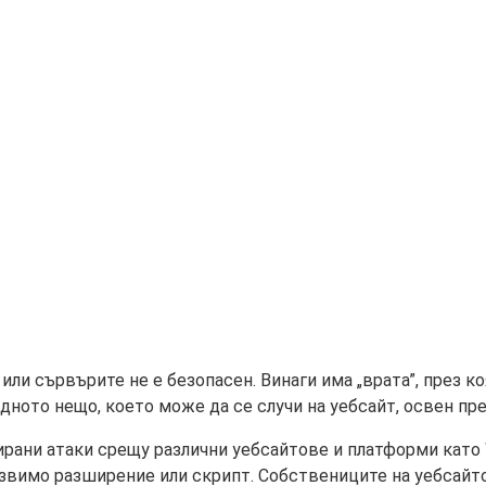
или сървърите не е безопасен. Винаги има „врата”, през к
ното нещо, което може да се случи на уебсайт, освен пре
ани атаки срещу различни уебсайтове и платформи като W
уязвимо разширение или скрипт. Собствениците на уебсайт