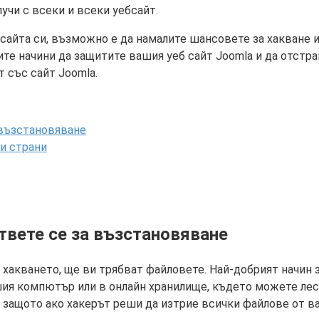
учи с всеки и всеки уебсайт.
бсайта си, възможно е да намалите шансовете за хакване 
ите начини да защитите вашия уеб сайт Joomla и да отстр
т със сайт Joomla.
 възстановяване
ти страни
ответе се за възстановяване
 хакването, ще ви трябват файловете. Най-добрият начин з
шия компютър или в онлайн хранилище, където можете лесн
, защото ако хакерът реши да изтрие всички файлове от ва