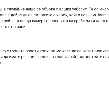
в случай, че нещо се обърка с вашия уебсайт. Те са мног
това е добре да се свържете с човек, който познава Jooml
, трябва също да намерите основата на проблема и да го о
 го отстрани.
но с горните прости трикове можете да се възстановите 
ги да имате резервно копие на вашия сайт, да хоствате с
е.