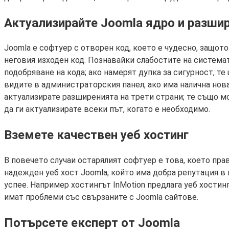
Актуализирайте Joomla ядро ​​и разши
Joomla е софтуер с отворен код, което е чудесно, защо
неговия изходен код. Познавайки слабостите на система
подобряване на кода; ако намерят дупка за сигурност, т
видите в администраторския панел, ако има налична нова
актуализирате разширенията на трети страни; те също мо
да ги актуализирате всеки път, когато е необходимо.
Вземете качествен уеб хостинг
В повечето случаи остарялият софтуер е това, което пра
надежден уеб хост Joomla, който има добра репутация в 
успее. Например хостингът InMotion предлага уеб хостинг
имат проблеми със свързаните с Joomla сайтове.
Потърсете експерт от Joomla