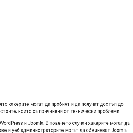
оято хакерите могат да пробият и да получат достъп до
стоите, които са причинени от технически проблеми.
ordPress и Joomla. В повечето случаи хакерите могат да
ове и уеб администраторите могат да обвиняват Joomla