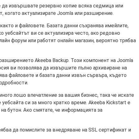
е да извършвате резервно копие всяка седмица или
, когато актуализирате Joomla или разширение.
 както и файловете. Базата данни съхранява имейлите,
ко уебсайтът ви се актуализира често, ако редовно
лайн форум или работят онлайн магазин, вероятно трябва
е разширението Akeeba Backup. Този компонент на Joomla
ерсия ви позволява да извършите пълно архивиране на
ява файловете и базата данни извън сървъра, където
подробности.
много лошо впечатление за вашия бизнес, така че искате
уебсайта си за много кратко време. Akeeba Kickstart е
на бутон. Ако смятате, че информацията за
рябва да помислите за внедряване на SSL сертификат и