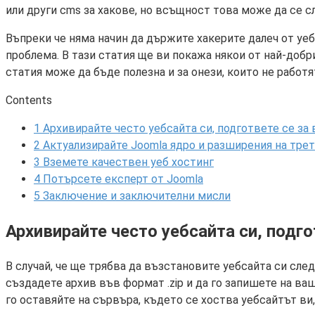
или други cms за хакове, но всъщност това може да се сл
Въпреки че няма начин да държите хакерите далеч от уе
проблема. В тази статия ще ви покажа някои от най-добр
статия може да бъде полезна и за онези, които не работя
Contents
1
Архивирайте често уебсайта си, подгответе се за
2
Актуализирайте Joomla ядро ​​и разширения на тре
3
Вземете качествен уеб хостинг
4
Потърсете експерт от Joomla
5
Заключение и заключителни мисли
Архивирайте често уебсайта си, подг
В случай, че ще трябва да възстановите уебсайта си след
създадете архив във формат .zip и да го запишете на ва
го оставяйте на сървъра, където се хоства уебсайтът ви