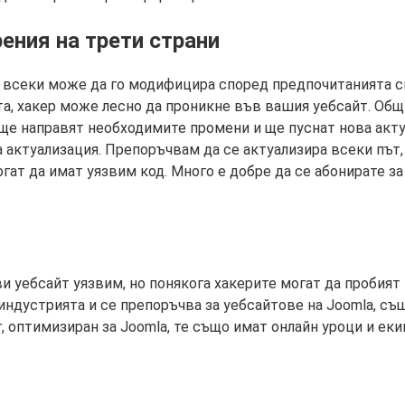
рения на трети страни
то всеки може да го модифицира според предпочитанията с
та, хакер може лесно да проникне във вашия уебсайт. Общ
е ще направят необходимите промени и ще пуснат нова акту
 актуализация. Препоръчвам да се актуализира всеки път,
гат да имат уязвим код. Много е добре да се абонирате за
ви уебсайт уязвим, но понякога хакерите могат да пробия
индустрията и се препоръчва за уебсайтове на Joomla, съ
, оптимизиран за Joomla, те също имат онлайн уроци и екип