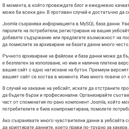
В момента, в който провеждате блог и ежедневно качват
може би всеки ден. В противен случай е достатъчно да с
Joomla съхранява информацията в MySQL база данни. Увер
паролите на потребители, регистрирани на вашия уебсайт
добавяте съдържание или предлагате възможност на посе
да помислите за архивиране на базата данни много често
Ръчното архивиране на файлове и база данни може да бъд
е безплатен за използване, но има и налична платена ве
вашия сайт с едно натискане на бутон. Премиум версия
вашият сайт се хоства в момента. Има много повече от 
В случай на хакване на уебсайт, искате да отстраните п
да бъдете бързи и професионални. Организирайте съответ
част от споменатия по-рано компонент Joomla, който мо
потребителите е била компрометирана, помолете потреби
Ако съхранявате много чувствителни данни в уебсайта с
да криптирате данните, което прави по-трудно за хакер