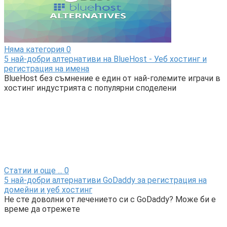
Няма категория
0
5 най-добри алтернативи на BlueHost - Уеб хостинг и
регистрация на имена
BlueHost без съмнение е един от най-големите играчи в
хостинг индустрията с популярни споделени
Статии и още ...
0
5 най-добри алтернативи GoDaddy за регистрация на
домейни и уеб хостинг
Не сте доволни от лечението си с GoDaddy? Може би е
време да отрежете