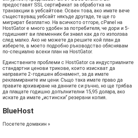
предоставят SSL сертификат за обработка на
транзакции в уебсайтове. Освен това, ако имате вече
съществуващ уебсайт някъде другаде, те ще го
мигрират безплатно. На всичкото отгоре, cPanel на
HostGator е много удобен за потребителя, че дори и 5-
годишният ви племенник би знаел как да го използва
след малко. Ако не можете да решите кой план да
изберете, в моето подробно ръководство обяснявам
по-специално всеки план на HostGator.
Единствените проблеми с HostGator са индустриалните
стандартни ценови трикове, които изискват да
направите 2-годишен абонамент, за да имате
рекламираните им цени. Също така имате право да
правите архивиране на данните си ръчно, но ще трябва
да плащате годишно допълнителни 15,95 долара, ако
искате да имате „истински“ резервни копия..
BlueHost
Посетете домакин »