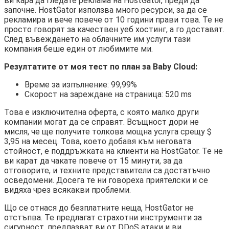
ви кара да гледате реклама на HostGator, преди да
започне. HostGator използва много ресурси, за да се
рекламира и вече повече от 10 години прави това. Те не
просто говорят за качествен уеб хостинг, а го доставят.
След въвеждането на облачните им услуги тази
компания беше един от любимите ми.
Резултатите от моя тест по план за Baby Cloud:
Време за изпълнение: 99,99%
Скорост на зареждане на страница: 520 ms
Това е изключителна оферта, с която малко други
компании могат да се справят. Всъщност дори не
мисля, че ще получите толкова мощна услуга срещу $
3,95 на месец. Това, което добавя към неговата
стойност, е поддръжката на клиенти на HostGator. Те не
ви карат да чакате повече от 15 минути, за да
отговорите, и техните представители са достатъчно
осведомени. Досега те ни говореха приятелски и се
видяха чрез всякакви проблеми.
Що се отнася до безплатните неща, HostGator не
отстъпва. Те предлагат страхотни инструменти за
сигурност, предпазват ви от DDoS атаки и ви