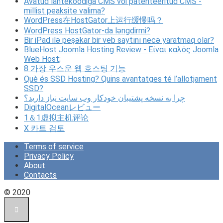
Avatud lähtekoodiga CMS või patenteeritud CMS -
millist peaksite valima?
WordPress在HostGator上运行缓慢吗？
WordPress HostGator-da ləngdirmi?
Bir iPad ilə peşəkar bir veb saytını necə yaratmaq olar?
BlueHost Joomla Hosting Review - Είναι καλός Joomla
Web Host;
8 가장 우스운 웹 호스팅 기능
Què és SSD Hosting? Quins avantatges té l’allotjament
SSD?
چرا به نسخه پشتیبان خودکار وب سایت نیاز دارید؟
DigitalOceanレビュー
1＆1虚拟主机评论
X 카트 검토
Terms of service
Privacy Policy
About
Contacts
© 2020