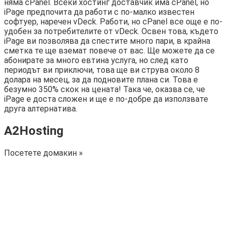
няма cPanel. Всеки хостинг доставчик има cPanel, но
iPage предпочита да работи с по-малко известен
софтуер, наречен vDeck. Работи, но cPanel все още е по-
удобен за потребителите от vDeck. Освен това, където
iPage ви позволява да спестите много пари, в крайна
сметка те ще вземат повече от вас. Ще можете да се
абонирате за много евтина услуга, но след като
периодът ви приключи, това ще ви струва около 8
долара на месец, за да подновите плана си. Това е
безумно 350% скок на цената! Така че, оказва се, че
iPage е доста сложен и ще е по-добре да използвате
друга алтернатива.
A2Hosting
Посетете домакин »