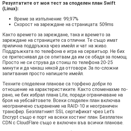
Резултатите от моя тест за споделен план Swift
(Linux):
Време за изпълнение: 99,97%
Скорост на зареждане на страницата: 509ms
Както времето за зареждане, така и времето за
зареждане на страниците са отлични. Те също имат
прилична поддръжка чрез имейл и чат на живо.
Поддръжката по телефона е игра на сервитьор. Не бих
се притеснявал да се опитвам да им се обадя за помощ.
Просто не си струва да стоиш по телефона 20-25
минути и да чакаш някой да отговори. За по-сложни
запитвания просто напишете имейл.
Техните споделени планове са торфено добри по
отношение на характеристиките. Както споменахме по-
рано, не бих избрал плана Lite, поради ограничаване на
броя на уебсайтовете. Всеки споделен план включва
неограничено съхранение на RAID-10 и неограничен
трансфер. Безплатният SSL сертификат чрез Let’s
Encrypt също е порт на всеки хостинг план. Безплатен
CDN с CloudFlare също е включен във всички планове.