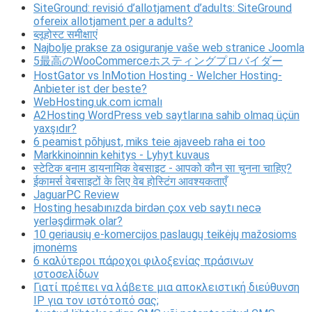
SiteGround: revisió d’allotjament d’adults: SiteGround
ofereix allotjament per a adults?
ब्लूहोस्ट समीक्षाएं
Najbolje prakse za osiguranje vaše web stranice Joomla
5最高のWooCommerceホスティングプロバイダー
HostGator vs InMotion Hosting - Welcher Hosting-
Anbieter ist der beste?
WebHosting.uk.com icmalı
A2Hosting WordPress veb saytlarına sahib olmaq üçün
yaxşıdır?
6 peamist põhjust, miks teie ajaveeb raha ei too
Markkinoinnin kehitys - Lyhyt kuvaus
स्टेटिक बनाम डायनामिक वेबसाइट - आपको कौन सा चुनना चाहिए?
ईकामर्स वेबसाइटों के लिए वेब होस्टिंग आवश्यकताएँ
JaguarPC Review
Hosting hesabınızda birdən çox veb saytı necə
yerləşdirmək olar?
10 geriausių e-komercijos paslaugų teikėjų mažosioms
įmonėms
6 καλύτεροι πάροχοι φιλοξενίας πράσινων
ιστοσελίδων
Γιατί πρέπει να λάβετε μια αποκλειστική διεύθυνση
IP για τον ιστότοπό σας;