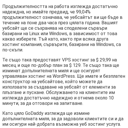
Продължителността на работа изглежда достатъчно
надеждна, но имайте предвид, че 99,04%
продължителност означава, че уебсайтът ви ще бъде в
течение на поне два часа през цялата година. Вашият
уебсайт ще се съхранява на споделени сървъри
базирани на Linux или Windows, в зависимост от това
какво изберете. Тъй като, както при всяка друга
хостинг компания, сървърите, базирани на Windows, са
по-скъпи.
Те също така предоставят VPS хостинг за $ 29,99 на
месец и още по-добър план за $ 129. Те също така ще
изминат допълнителната миля и ще осигурят
управляван хостинг на WordPress. Ще имате и безплатен
конструктор на уебсайтове, който можете да
използвате за създаване на уебсайт от елементи за
плъзгане и пускане. Обслужването на клиентите им
изглежда достатъчно надеждно и отнема около 10
минути, за да отговори на запитване.
Като цяло GoDaddy изглежда ще измине
допълнителната миля, за да задоволи клиентите си и да
им осигури най-добрата възможна уеб хостинг услуга.