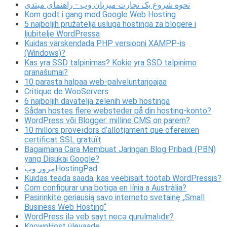
نحوه شروع یک تجارت میزبان وب - راهنمای مبتدی
Kom godt i gang med Google Web Hosting
5 najboljih pružatelja usluga hostinga za blogere i
ljubitelje WordPressa
Kuidas värskendada PHP versiooni XAMPP-is
(Windows)?
Kas yra SSD talpinimas? Kokie yra SSD talpinimo
pranašumai?
10 parasta halpaa web-palveluntarjoajaa
Critique de WooServers
6 najboljih davatelja zelenih web hostinga
Sådan hostes flere websteder på din hosting-konto?
WordPress või Blogger: milline CMS on parem?
10 millors proveïdors d’allotjament que ofereixen
certificat SSL gratuït
Bagaimana Cara Membuat Jaringan Blog Pribadi (PBN)
yang Disukai Google?
مرور وبHostingPad
Kuidas teada saada, kas veebisait töötab WordPressis?
Com configurar una botiga en línia a Austràlia?
Pasirinkite geriausią savo interneto svetainę „Small
Business Web Hosting“
WordPress ilə veb sayt necə qurulmalıdır?
KnownHost ülevaade