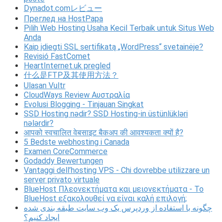
Dynadot.comレビュー
Преглед на HostPapa
Pilih Web Hosting Usaha Kecil Terbaik untuk Situs Web
Anda
Kaip įdiegti SSL sertifikatą „WordPress“ svetainėje?
Revisió FastComet
HeartInternet.uk pregled
什么是FTP及其使用方法？
Ulasan Vultr
CloudWays Review Αυστραλία
Evolusi Blogging - Tinjauan Singkat
SSD Hosting nədir? SSD Hosting-in üstünlükləri
nələrdir?
आपको स्वचालित वेबसाइट बैकअप की आवश्यकता क्यों है?
5 Bedste webhosting i Canada
Examen CoreCommerce
Godaddy Bewertungen
Vantaggi dell’hosting VPS - Chi dovrebbe utilizzare un
server privato virtuale
BlueHost Πλεονεκτήματα και μειονεκτήματα - Το
BlueHost εξακολουθεί να είναι καλή επιλογή;
چگونه با استفاده از وردپرس یک وب سایت طبقه بندی شده
ایجاد کنیم؟