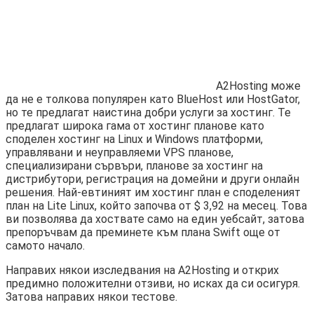
A2Hosting може
да не е толкова популярен като BlueHost или HostGator,
но те предлагат наистина добри услуги за хостинг. Те
предлагат широка гама от хостинг планове като
споделен хостинг на Linux и Windows платформи,
управлявани и неуправляеми VPS планове,
специализирани сървъри, планове за хостинг на
дистрибутори, регистрация на домейни и други онлайн
решения. Най-евтиният им хостинг план е споделеният
план на Lite Linux, който започва от $ 3,92 на месец. Това
ви позволява да хоствате само на един уебсайт, затова
препоръчвам да преминете към плана Swift още от
самото начало.
Направих някои изследвания на A2Hosting и открих
предимно положителни отзиви, но исках да си осигуря.
Затова направих някои тестове.