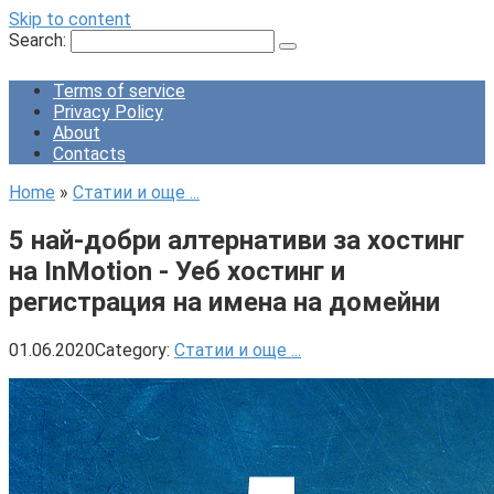
Skip to content
Search:
Terms of service
Privacy Policy
About
Contacts
Home
»
Статии и още ...
5 най-добри алтернативи за хостинг
на InMotion - Уеб хостинг и
регистрация на имена на домейни
01.06.2020
Category:
Статии и още ...