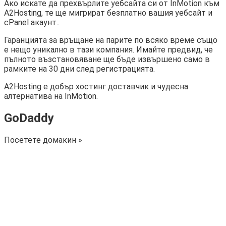
Ако искате да прехвърлите уебсайта си от InMotion към
A2Hosting, те ще мигрират безплатно вашия уебсайт и
cPanel акаунт..
Гаранцията за връщане на парите по всяко време също
е нещо уникално в тази компания. Имайте предвид, че
пълното възстановяване ще бъде извършено само в
рамките на 30 дни след регистрацията.
A2Hosting е добър хостинг доставчик и чудесна
алтернатива на InMotion.
GoDaddy
Посетете домакин »