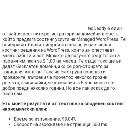
GoDaddy е един
от най-известните регистратори на домейни в света,
който предлага хостинг услуги на Managed WordPress. Те
осигуряват бързи, сигурни и напълно управлявани
хостинг решения на WordPress, които ви спестяват
много работа и пот. Можете да получите ръцете си на
първия им план за $ 1,00 на месец. Те също така ще ви
дадат безплатен домейн, ако се регистрирате за
годишния им план. Така че си струва поне да ги
проверите, въпреки че прочетох няколко грозни
ревюта, заявявайки, че компанията беше много по-
добра преди няколко години. Но все пак исках да го
видя сам.
Ето моите резултати от тестове за споделен хостинг
икономически план:
Време за изпълнение: 99.04%
Скорост на зареждане на страница: 500 ms