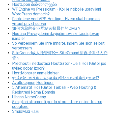
HostUpon მიმოხილვები
WPEngine vs Pressidium - Koji je najbolje upravljani
WordPress domaćin?
Fordelene ved VPS Hosting - Hvem skal bruge en
virtuel privat server
如何为您的企业网站选择最佳的CMS？
Hosting Provayderini dəyişdirməyinizi təsdiqləyən
işarələr
So verbessern Sie Ihre Inhalte, indem Sie sich selbst
verbessern
SiteGround成人托管评论– SiteGround是否提供成人托
管？
Prednosti i nedostaci HostGator - Je li HostGator još
uvijek dobar izbor?
HostMonster anmeldelser
पुनर्विक्रेता खाते के साथ एक वेब होस्टिंग कंपनी कैसे शुरू करें?
Αναθεώρηση Hostinger
5 Alternatif HostGator Terbaik - Web Hosting &
Registrasi Nama Domain
Ulasan NameCheap
5 migliori strumenti per lo store store online tra cui
scegliere
SmugMug 검토