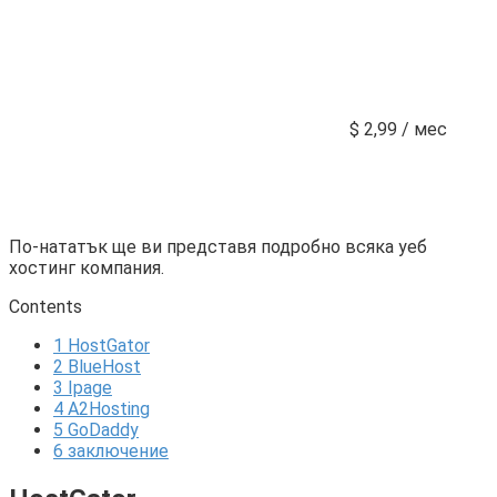
$ 2,99 / мес
По-нататък ще ви представя подробно всяка уеб
хостинг компания.
Contents
1
HostGator
2
BlueHost
3
Ipage
4
A2Hosting
5
GoDaddy
6
заключение