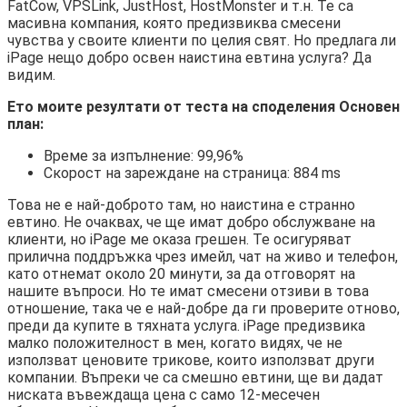
FatCow, VPSLink, JustHost, HostMonster и т.н. Те са
масивна компания, която предизвиква смесени
чувства у своите клиенти по целия свят. Но предлага ли
iPage нещо добро освен наистина евтина услуга? Да
видим.
Ето моите резултати от теста на споделения Основен
план:
Време за изпълнение: 99,96%
Скорост на зареждане на страница: 884 ms
Това не е най-доброто там, но наистина е странно
евтино. Не очаквах, че ще имат добро обслужване на
клиенти, но iPage ме оказа грешен. Те осигуряват
прилична поддръжка чрез имейл, чат на живо и телефон,
като отнемат около 20 минути, за да отговорят на
нашите въпроси. Но те имат смесени отзиви в това
отношение, така че е най-добре да ги проверите отново,
преди да купите в тяхната услуга. iPage предизвика
малко положителност в мен, когато видях, че не
използват ценовите трикове, които използват други
компании. Въпреки че са смешно евтини, ще ви дадат
ниската въвеждаща цена с само 12-месечен