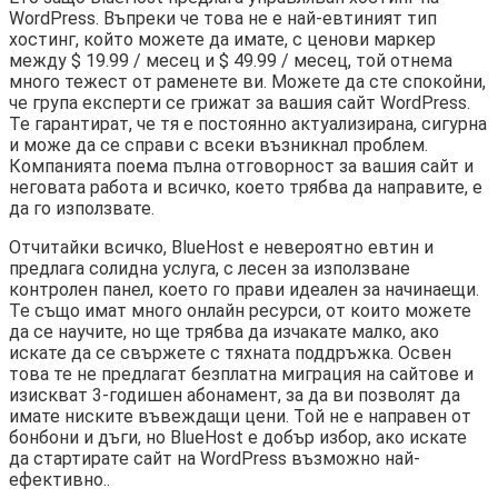
WordPress. Въпреки че това не е най-евтиният тип
хостинг, който можете да имате, с ценови маркер
между $ 19.99 / месец и $ 49.99 / месец, той отнема
много тежест от раменете ви. Можете да сте спокойни,
че група експерти се грижат за вашия сайт WordPress.
Те гарантират, че тя е постоянно актуализирана, сигурна
и може да се справи с всеки възникнал проблем.
Компанията поема пълна отговорност за вашия сайт и
неговата работа и всичко, което трябва да направите, е
да го използвате.
Отчитайки всичко, BlueHost е невероятно евтин и
предлага солидна услуга, с лесен за използване
контролен панел, което го прави идеален за начинаещи.
Те също имат много онлайн ресурси, от които можете
да се научите, но ще трябва да изчакате малко, ако
искате да се свържете с тяхната поддръжка. Освен
това те не предлагат безплатна миграция на сайтове и
изискват 3-годишен абонамент, за да ви позволят да
имате ниските въвеждащи цени. Той не е направен от
бонбони и дъги, но BlueHost е добър избор, ако искате
да стартирате сайт на WordPress възможно най-
ефективно..