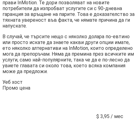
прави InMotion. Те дори позволяват на новите
потребители да изпробват услугите си с 90-дневна
гаранция за връщане на парите. Това е доказателство за
тяхната увереност във факта, че нямате причина да ги
напускате.
В случай, че търсите нещо с няколко долара по-евтино
или просто искате да знаете какви други опции имате,
ето няколко алтернативи на InMotion, които определено
мога да препоръчам. Няма да премина през всичките им
услуги, само най-популярните, така че да е по-лесно да
увиете главата си около това, което всяка компания
може да предложи.
Уеб хост
Промо цена
$ 3,95 / мес