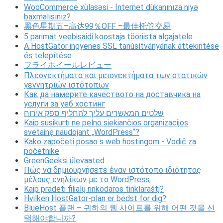
WooCommerce xülasəsi - İnternet dükanınıza niyə
baxmalısınız?
黑色星期五–高达99％OFF –最佳托管交易
5 parimat veebisaidi koostaja tööriista algajatele
A HostGator ingyenes SSL tanúsítványának áttekintése
és telepítése
フライホイールレビュー
Πλεονεκτήματα και μειονεκτήματα των στατικών
γεννητριών ιστότοπων
Как да намерите качеството на доставчика на
услуги за уеб хостинг
שלטים המאשרים עליך להחליף ספק אירוח
Kaip susikurti ne pelno siekiančios organizacijos
svetainę naudojant „WordPress“?
Kako započeti posao s web hostingom - Vodič za
početnike
GreenGeeksi ülevaated
Πώς να δημιουργήσετε έναν ιστότοπο ιδιότητας
μέλους ενηλίκων με το WordPress;
Kaip pradėti filialų rinkodaros tinklaraštį?
Hvilken HostGator-plan er bedst for dig?
BlueHost 플랜 – 귀하의 웹 사이트를 위해 어떤 것을 선
택해야합니까?