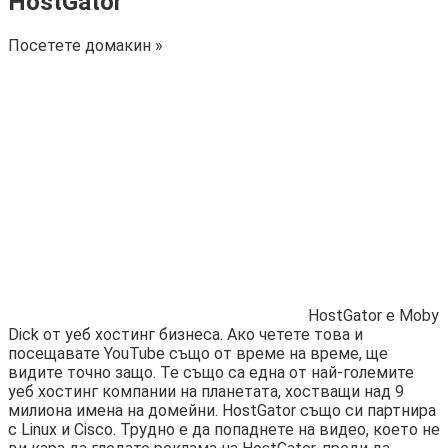
HostGator
Посетете домакин »
HostGator е Moby
Dick от уеб хостинг бизнеса. Ако четете това и
посещавате YouTube също от време на време, ще
видите точно защо. Те също са една от най-големите
уеб хостинг компании на планетата, хостващи над 9
милиона имена на домейни. HostGator също си партнира
с Linux и Cisco. Трудно е да попаднете на видео, което не