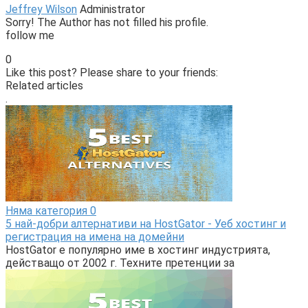
Jeffrey Wilson
Administrator
Sorry! The Author has not filled his profile.
follow me
0
Like this post? Please share to your friends:
Related articles
.
Няма категория
0
5 най-добри алтернативи на HostGator - Уеб хостинг и
регистрация на имена на домейни
HostGator е популярно име в хостинг индустрията,
действащо от 2002 г. Техните претенции за