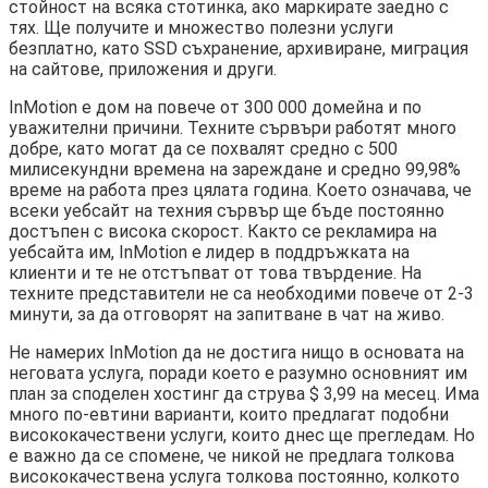
стойност на всяка стотинка, ако маркирате заедно с
тях. Ще получите и множество полезни услуги
безплатно, като SSD съхранение, архивиране, миграция
на сайтове, приложения и други.
InMotion е дом на повече от 300 000 домейна и по
уважителни причини. Техните сървъри работят много
добре, като могат да се похвалят средно с 500
милисекундни времена на зареждане и средно 99,98%
време на работа през цялата година. Което означава, че
всеки уебсайт на техния сървър ще бъде постоянно
достъпен с висока скорост. Както се рекламира на
уебсайта им, InMotion е лидер в поддръжката на
клиенти и те не отстъпват от това твърдение. На
техните представители не са необходими повече от 2-3
минути, за да отговорят на запитване в чат на живо.
Не намерих InMotion да не достига нищо в основата на
неговата услуга, поради което е разумно основният им
план за споделен хостинг да струва $ 3,99 на месец. Има
много по-евтини варианти, които предлагат подобни
висококачествени услуги, които днес ще прегледам. Но
е важно да се спомене, че никой не предлага толкова
висококачествена услуга толкова постоянно, колкото