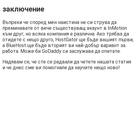
заключение
Въпреки че според мен наистина не си струва да
преминавате от вече съществуващ акаунт в InMotion
към друг, но всяка компания е различна. Ако трябва да
отидете с нещо друго, HostGator ще бъде вашият първи,
а BlueHost ще бъде вторият ви най-добър вариант за
работа. Може би GoDaddy си заслужава да опитате.
Надявам се, че сте се радвали да четете нашата статия
и че днес сме ви помогнали да научите нещо ново!