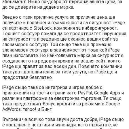
абонамент. Нищо по-добро от първоначалната цена, за
да се доверите на дадена марка.
Заедно с тази прилична услуга за прилична цена, ще
получите и подобрени възможности за сигурност. iPage
си партнира с SiteLock, компания за киберсигурност.
Техният софтуер помага да се предотвратят нарушения
на сигурността и редовно ще сканира вашия сайт за
злонамерен софтуер. Той също така ще премахне
злонамерен софтуер, в зависимост от това кой iPage
план използвате. Но най-голямата мярка за сигурност е
създаването на редовни архиви на вашия сайт, които
iPage ще правят за вас всеки ден. Повечето компании
таксуват допълнително за тази услуга, но iPage ще я
предоставя безплатно.
iPage също така се интегрира и играе добре с
приложения на трети страни като PayPal, Google Apps и
различни платформи за електронна търговия. Те също
така предоставят бонус кредити за реклами в Google
AdWords, Yahoo! и Бинг.
Въпреки че всичко това звучи доста добре, iPage също
е изпълнен с негативни изненади, като първата е, че