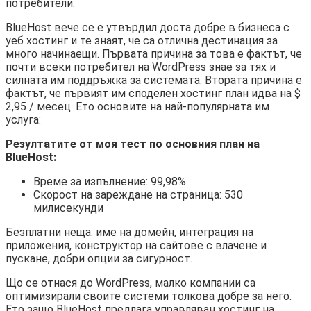
потребители.
BlueHost вече се е утвърдил доста добре в бизнеса с
уеб хостинг и те знаят, че са отлична дестинация за
много начинаещи. Първата причина за това е фактът, че
почти всеки потребител на WordPress знае за тях и
силната им поддръжка за системата. Втората причина е
фактът, че първият им споделен хостинг план идва на $
2,95 / месец. Ето основите на най-популярната им
услуга:
Резултатите от моя тест по основния план на
BlueHost:
Време за изпълнение: 99,98%
Скорост на зареждане на страница: 530
милисекунди
Безплатни неща: име на домейн, интеграция на
приложения, конструктор на сайтове с влачене и
пускане, добри опции за сигурност.
Що се отнася до WordPress, малко компании са
оптимизирали своите системи толкова добре за него.
Ето защо BlueHost предлага управляван хостинг на