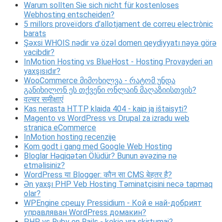
Warum sollten Sie sich nicht für kostenloses
Webhosting entscheiden?
5 millors proveïdors d’allotjament de correu electrònic
barats
Şəxsi WHOIS nədir və özəl domen qeydiyyatı nəyə görə
vacibdir?
InMotion Hosting vs BlueHost - Hosting Provayderi ən
yaxşısıdır?
WooCommerce მიმოხილვა - რატომ უნდა
განიხილონ ეს თქვენი ონლაინ მაღაზიისთვის?
वल्चर समीक्षाएं
Kas nerasta HTTP klaida 404 - kaip ją ištaisyti?
Magento vs WordPress vs Drupal za izradu web
stranica eCommerce
InMotion hosting recenzije
Kom godt i gang med Google Web Hosting
Bloglar Həqiqətən Ölüdür? Bunun əvəzinə nə
etməlisiniz?
WordPress या Blogger: कौन सा CMS बेहतर है?
Ən yaxşı PHP Veb Hosting Təminatçisini necə tapmaq
olar?
WPEngine срещу Pressidium - Кой е най-добрият
управляван WordPress домакин?
PHP vs Ruby on Rails - kokie yra skirtumai?