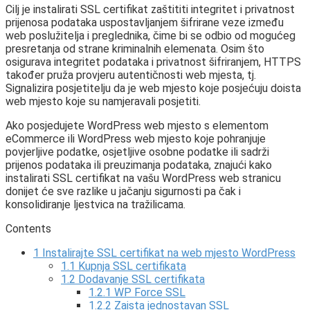
Cilj je instalirati SSL certifikat zaštititi integritet i privatnost
prijenosa podataka uspostavljanjem šifrirane veze između
web poslužitelja i preglednika, čime bi se odbio od mogućeg
presretanja od strane kriminalnih elemenata. Osim što
osigurava integritet podataka i privatnost šifriranjem, HTTPS
također pruža provjeru autentičnosti web mjesta, tj.
Signalizira posjetitelju da je web mjesto koje posjećuju doista
web mjesto koje su namjeravali posjetiti.
Ako posjedujete WordPress web mjesto s elementom
eCommerce ili WordPress web mjesto koje pohranjuje
povjerljive podatke, osjetljive osobne podatke ili sadrži
prijenos podataka ili preuzimanja podataka, znajući kako
instalirati SSL certifikat na vašu WordPress web stranicu
donijet će sve razlike u jačanju sigurnosti pa čak i
konsolidiranje ljestvica na tražilicama.
Contents
1
Instalirajte SSL certifikat na web mjesto WordPress
1.1
Kupnja SSL certifikata
1.2
Dodavanje SSL certifikata
1.2.1
WP Force SSL
1.2.2
Zaista jednostavan SSL