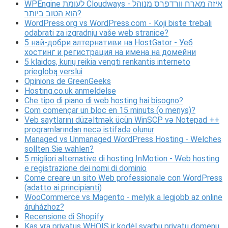
WPEngine לעומת Cloudways - איזה מארח וורדפרס מנוהל
הוא הטוב ביותר?
WordPress.org vs WordPress.com - Koji biste trebali
odabrati za izgradnju vaše web stranice?
5 най-добри алтернативи на HostGator - Уеб
хостинг и регистрация на имена на домейни
5 klaidos, kurių reikia vengti renkantis interneto
prieglobą verslui
Opinions de GreenGeeks
Hosting.co.uk anmeldelse
Che tipo di piano di web hosting hai bisogno?
Com començar un bloc en 15 minuts (o menys)?
Veb saytlarını düzəltmək üçün WinSCP və Notepad ++
proqramlarından necə istifadə olunur
Managed vs Unmanaged WordPress Hosting - Welches
sollten Sie wählen?
5 migliori alternative di hosting InMotion - Web hosting
e registrazione dei nomi di dominio
Come creare un sito Web professionale con WordPress
(adatto ai principianti)
WooCommerce vs Magento - melyik a legjobb az online
áruházhoz?
Recensione di Shopify
Kas yra privatus WHOIS ir kodėl svarbu privatų domenų