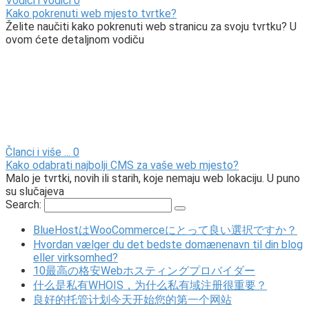
Vodiči i vodiči
0
Kako pokrenuti web mjesto tvrtke?
Želite naučiti kako pokrenuti web stranicu za svoju tvrtku? U
ovom ćete detaljnom vodiču
Članci i više ...
0
Kako odabrati najbolji CMS za vaše web mjesto?
Malo je tvrtki, novih ili starih, koje nemaju web lokaciju. U puno
su slučajeva
Search:
BlueHostはWooCommerceにとって良い選択ですか？
Hvordan vælger du det bedste domænenavn til din blog
eller virksomhed?
10最高の格安Webホスティングプロバイダー
什么是私有WHOIS，为什么私有域注册很重要？
良好的托管计划今天开始您的第一个网站