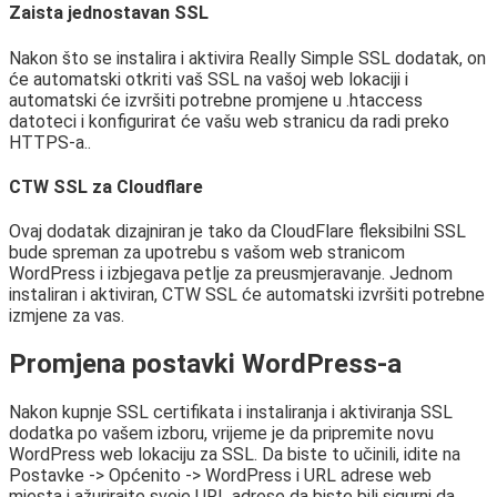
Zaista jednostavan SSL
Nakon što se instalira i aktivira Really Simple SSL dodatak, on
će automatski otkriti vaš SSL na vašoj web lokaciji i
automatski će izvršiti potrebne promjene u .htaccess
datoteci i konfigurirat će vašu web stranicu da radi preko
HTTPS-a..
CTW SSL za Cloudflare
Ovaj dodatak dizajniran je tako da CloudFlare fleksibilni SSL
bude spreman za upotrebu s vašom web stranicom
WordPress i izbjegava petlje za preusmjeravanje. Jednom
instaliran i aktiviran, CTW SSL će automatski izvršiti potrebne
izmjene za vas.
Promjena postavki WordPress-a
Nakon kupnje SSL certifikata i instaliranja i aktiviranja SSL
dodatka po vašem izboru, vrijeme je da pripremite novu
WordPress web lokaciju za SSL. Da biste to učinili, idite na
Postavke -> Općenito -> WordPress i URL adrese web
mjesta i ažurirajte svoje URL adrese da biste bili sigurni da