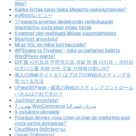
Web?
Kuinka löytää paras halpa Magento-palveluntarjoaja?
eUKhostレビュー
17 parasta avoimen lähdekoodin verkkokaupan
ohjelmistoa, josta sinun pitäisi tietää
6 parimat viisi veebisaidi liikluse suurendamiseks
BlueHost arvostelut
Mi az SSL és mikor kell használni?
WPEngine vs Flywheel - mikä on parhaiten hallittu
WordPress-isäntä?
DIY 웹 사이트와 전문적으로 개발 된 웹 사이트 – 귀하의
비즈니스를 위해 어떤 것을 선택해야합니까?
個人のWebサイトまたはブログのWebホスティングを
見つける方法
cPanel対Plesk –最高のWebホスティングコントロール
パネルはどれですか？
JustHost arvostelut
7 بهترین WooCommerce میزبان استرالیا
X-ostukorvi ülevaade
Pourquoi devriez-vous créer un plan de marketing pour
votre petite entreprise?
CloudWays მიმოხილვა
Ulasan StableHost