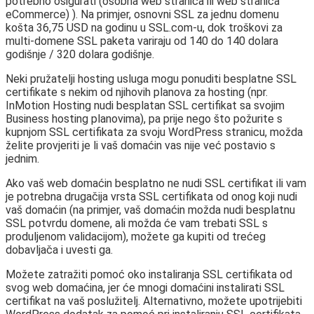
potrebno osigurati (osobna web stranica ili web stranica
eCommerce) ). Na primjer, osnovni SSL za jednu domenu
košta 36,75 USD na godinu u SSL.com-u, dok troškovi za
multi-domene SSL paketa variraju od 140 do 140 dolara
godišnje / 320 dolara godišnje.
Neki pružatelji hosting usluga mogu ponuditi besplatne SSL
certifikate s nekim od njihovih planova za hosting (npr.
InMotion Hosting nudi besplatan SSL certifikat sa svojim
Business hosting planovima), pa prije nego što požurite s
kupnjom SSL certifikata za svoju WordPress stranicu, možda
želite provjeriti je li vaš domaćin vas nije već postavio s
jednim.
Ako vaš web domaćin besplatno ne nudi SSL certifikat ili vam
je potrebna drugačija vrsta SSL certifikata od onog koji nudi
vaš domaćin (na primjer, vaš domaćin možda nudi besplatnu
SSL potvrdu domene, ali možda će vam trebati SSL s
produljenom validacijom), možete ga kupiti od trećeg
dobavljača i uvesti ga.
Možete zatražiti pomoć oko instaliranja SSL certifikata od
svog web domaćina, jer će mnogi domaćini instalirati SSL
certifikat na vaš poslužitelj. Alternativno, možete upotrijebiti