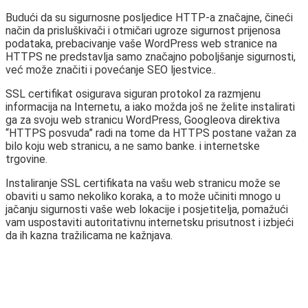
Budući da su sigurnosne posljedice HTTP-a značajne, čineći
način da prisluškivači i otmičari ugroze sigurnost prijenosa
podataka, prebacivanje vaše WordPress web stranice na
HTTPS ne predstavlja samo značajno poboljšanje sigurnosti,
već može značiti i povećanje SEO ljestvice..
SSL certifikat osigurava siguran protokol za razmjenu
informacija na Internetu, a iako možda još ne želite instalirati
ga za svoju web stranicu WordPress, Googleova direktiva
“HTTPS posvuda” radi na tome da HTTPS postane važan za
bilo koju web stranicu, a ne samo banke. i internetske
trgovine.
Instaliranje SSL certifikata na vašu web stranicu može se
obaviti u samo nekoliko koraka, a to može učiniti mnogo u
jačanju sigurnosti vaše web lokacije i posjetitelja, pomažući
vam uspostaviti autoritativnu internetsku prisutnost i izbjeći
da ih kazna tražilicama ne kažnjava.