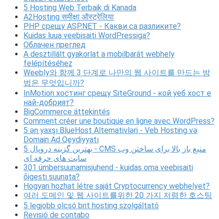
5 Hosting Web Terbaik di Kanada
A2Hosting समीक्षा ऑस्ट्रेलिया
PHP срещу ASP.NET - Какви са разликите?
Kuidas luua veebisaiti WordPressiga?
Облачен преглед
A desztillált gyakorlat a mobilbarát webhely
felépítéséhez
Weebly와 함께 3 단계로 나만의 웹 사이트를 만드는 방
법은 무엇입니까?
InMotion хостинг срещу SiteGround - кой уеб хост е
най-добрият?
BigCommerce áttekintés
Comment créer une boutique en ligne avec WordPress?
5 ən yaxşı BlueHost Alternativləri - Veb Hosting və
Domain Ad Qeydiyyatı
5 بهترین گزینه دروپال - CMS منبع باز بالا برای ساختن وب
سایت های حرفه ای
301 ümbersuunamisjuhend - kuidas oma veebisaiti
õigesti suunata?
Hogyan hozhat létre saját Cryptocurrency webhelyet?
여러 도메인 및 웹 사이트를위한 20 가지 저렴한 호스팅
5 legjobb olcsó brit hosting szolgáltató
Revisió de contabo