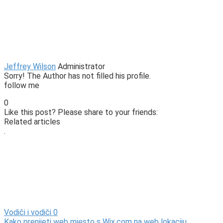
Jeffrey Wilson
Administrator
Sorry! The Author has not filled his profile.
follow me
0
Like this post? Please share to your friends:
Related articles
.
Vodiči i vodiči
0
Kako prenijeti web mjesto s Wix.com na web lokaciju