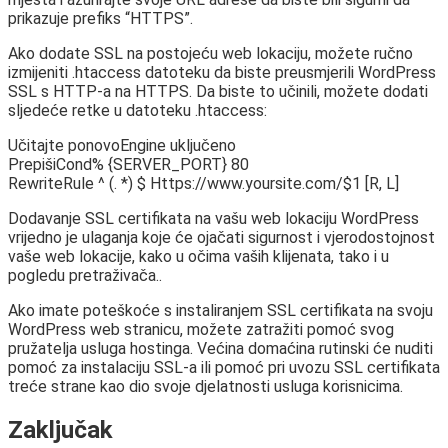
prikazuje prefiks “HTTPS”.
Ako dodate SSL na postojeću web lokaciju, možete ručno
izmijeniti .htaccess datoteku da biste preusmjerili WordPress
SSL s HTTP-a na HTTPS. Da biste to učinili, možete dodati
sljedeće retke u datoteku .htaccess:
Učitajte ponovoEngine uključeno
PrepišiCond% {SERVER_PORT} 80
RewriteRule ^ (. *) $ Https://www.yoursite.com/$1 [R, L]
Dodavanje SSL certifikata na vašu web lokaciju WordPress
vrijedno je ulaganja koje će ojačati sigurnost i vjerodostojnost
vaše web lokacije, kako u očima vaših klijenata, tako i u
pogledu pretraživača..
Ako imate poteškoće s instaliranjem SSL certifikata na svoju
WordPress web stranicu, možete zatražiti pomoć svog
pružatelja usluga hostinga. Većina domaćina rutinski će nuditi
pomoć za instalaciju SSL-a ili pomoć pri uvozu SSL certifikata
treće strane kao dio svoje djelatnosti usluga korisnicima.
Zaključak