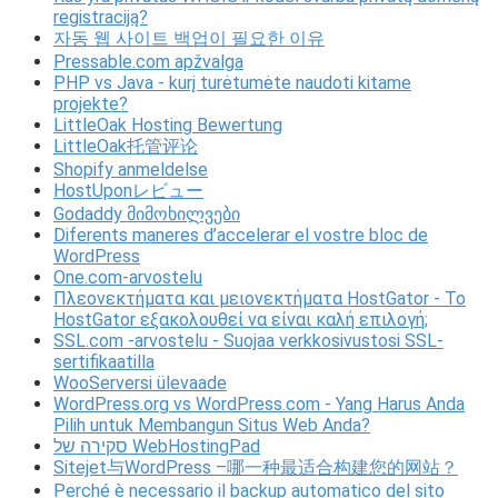
registraciją?
자동 웹 사이트 백업이 필요한 이유
Pressable.com apžvalga
PHP vs Java - kurį turėtumėte naudoti kitame
projekte?
LittleOak Hosting Bewertung
LittleOak托管评论
Shopify anmeldelse
HostUponレビュー
Godaddy მიმოხილვები
Diferents maneres d’accelerar el vostre bloc de
WordPress
One.com-arvostelu
Πλεονεκτήματα και μειονεκτήματα HostGator - Το
HostGator εξακολουθεί να είναι καλή επιλογή;
SSL.com -arvostelu - Suojaa verkkosivustosi SSL-
sertifikaatilla
WooServersi ülevaade
WordPress.org vs WordPress.com - Yang Harus Anda
Pilih untuk Membangun Situs Web Anda?
סקירה של WebHostingPad
Sitejet与WordPress –哪一种最适合构建您的网站？
Perché è necessario il backup automatico del sito