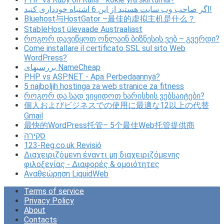
اگر صاحب وب سایت هستید از این 6 اشتباه خودداری کنید!
Bluehost与HostGator –最佳的虚拟主机是什么？
StableHost ülevaade Austraaliast
როგორ დავიწყოთ ონლაინ ბიზნესის ვებ – გვერდი?
Come installare il certificato SSL sul sito Web
WordPress?
بررسیهای NameCheap
PHP vs ASP.NET - Apa Perbedaannya?
5 najboljih hostinga za web stranice za fitness
როგორ და სად ვიყიდოთ ხარისხის ვებსაიტები?
個人およびビジネスでの使用に最適な12以上の代替
Gmail
最快的WordPress托管– 5个最佳Web托管提供商
סקירה
123-Reg.co.uk Revisió
Διαχειριζόμενη έναντι μη διαχειριζόμενης
φιλοξενίας - Διαφορές & ομοιότητες
Αναθεώρηση LiquidWeb
Terms of service
Privacy Policy
About
Contacts