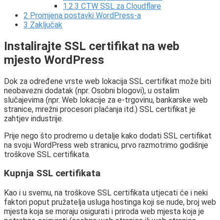
1.2.3
CTW SSL za Cloudflare
2
Promjena postavki WordPress-a
3
Zaključak
Instalirajte SSL certifikat na web
mjesto WordPress
Dok za određene vrste web lokacija SSL certifikat može biti
neobavezni dodatak (npr. Osobni blogovi), u ostalim
slučajevima (npr. Web lokacije za e-trgovinu, bankarske web
stranice, mrežni procesori plaćanja itd.) SSL certifikat je
zahtjev industrije.
Prije nego što prodremo u detalje kako dodati SSL certifikat
na svoju WordPress web stranicu, prvo razmotrimo godišnje
troškove SSL certifikata.
Kupnja SSL certifikata
Kao i u svemu, na troškove SSL certifikata utjecati će i neki
faktori poput pružatelja usluga hostinga koji se nude, broj web
mjesta koja se moraju osigurati i priroda web mjesta koja je