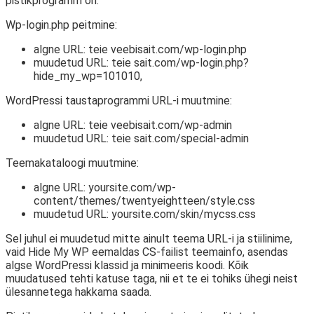
pistikprogramm on:
Wp-login.php peitmine:
algne URL: teie veebisait.com/wp-login.php
muudetud URL: teie sait.com/wp-login.php?
hide_my_wp=101010,
WordPressi taustaprogrammi URL-i muutmine:
algne URL: teie veebisait.com/wp-admin
muudetud URL: teie sait.com/special-admin
Teemakataloogi muutmine:
algne URL: yoursite.com/wp-
content/themes/twentyeightteen/style.css
muudetud URL: yoursite.com/skin/mycss.css
Sel juhul ei muudetud mitte ainult teema URL-i ja stiilinime,
vaid Hide My WP eemaldas CS-failist teemainfo, asendas
algse WordPressi klassid ja minimeeris koodi. Kõik
muudatused tehti katuse taga, nii et te ei tohiks ühegi neist
ülesannetega hakkama saada.