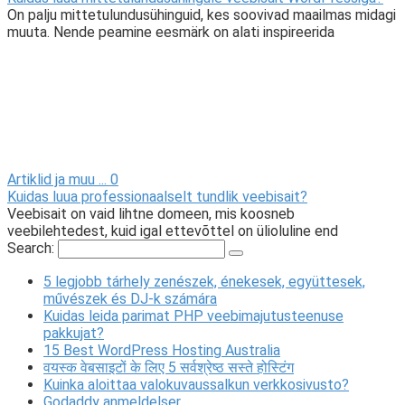
On palju mittetulundusühinguid, kes soovivad maailmas midagi
muuta. Nende peamine eesmärk on alati inspireerida
Artiklid ja muu ...
0
Kuidas luua professionaalselt tundlik veebisait?
Veebisait on vaid lihtne domeen, mis koosneb
veebilehtedest, kuid igal ettevõttel on ülioluline end
Search:
5 legjobb tárhely zenészek, énekesek, együttesek,
művészek és DJ-k számára
Kuidas leida parimat PHP veebimajutusteenuse
pakkujat?
15 Best WordPress Hosting Australia
वयस्क वेबसाइटों के लिए 5 सर्वश्रेष्ठ सस्ते होस्टिंग
Kuinka aloittaa valokuvaussalkun verkkosivusto?
Godaddy anmeldelser