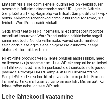
Lihtsaim viis sisselogimislehele jõudmiseks on veebibrauseri
avamine ja faili nime sisestamine saidi URL-i järele. Näiteks:
SampleSite.url / wp-login.php või lihtsalt SampleSite.url / wp-
admin. Mõlemad tähendavad sama ja kui lingid töötavad, siis
leidsite WordPressi saidi edukalt.
Seda trikki teatakse ka Internetis, nii et rämpspostirobotite
omanikud kasutavad WordPressi saitide häkkimiseks sageli
sama meetodit. Nende vältimiseks võivad saidiomanikud
teisaldada sisselogimislehe salajasesse asukohta, seega
ülalnimetatud trikk ei toimi.
Nii et võite proovida veel 2 lehte brauseri aadressiribal, need
on license.txt ja readme.html. Uue WP eksemplari installimisel
installitakse need failid ka juurkausta, et saaksite neile juurde
pääseda. Proovige uuesti SampleSite.url / license.txt või
SampleSite.url / readme.html ja vaadake, mis juhtub. Esimene
fail näitab tarkvara litsentsi, teine ​​on aga leht Mis on uut. Kui
leiate mõne neist, on see WP-sait.
Lehe lähtekoodi vaatamine