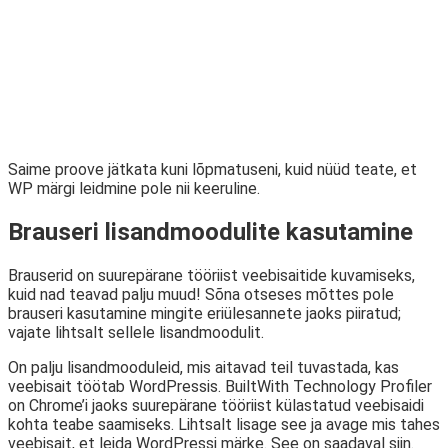
Saime proove jätkata kuni lõpmatuseni, kuid nüüd teate, et
WP märgi leidmine pole nii keeruline.
Brauseri lisandmoodulite kasutamine
Brauserid on suurepärane tööriist veebisaitide kuvamiseks,
kuid nad teavad palju muud! Sõna otseses mõttes pole
brauseri kasutamine mingite eriülesannete jaoks piiratud;
vajate lihtsalt sellele lisandmoodulit.
On palju lisandmooduleid, mis aitavad teil tuvastada, kas
veebisait töötab WordPressis. BuiltWith Technology Profiler
on Chrome’i jaoks suurepärane tööriist külastatud veebisaidi
kohta teabe saamiseks. Lihtsalt lisage see ja avage mis tahes
veebisait, et leida WordPressi märke. See on saadaval siin.