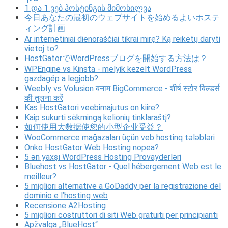
1 და 1 ვებ ჰოსტინგის მიმოხილვა
今日あなたの最初のウェブサイトを始めるよいホステ
ィング計画
Ar internetiniai dienoraščiai tikrai mirę? Ką reikėtų daryti
vietoj to?
HostGatorでWordPressブログを開始する方法は？
WPEngine vs Kinsta - melyik kezelt WordPress
gazdagép a legjobb?
Weebly vs Volusion बनाम BigCommerce - शीर्ष स्टोर बिल्डर्स
की तुलना करें
Kas HostGatori veebimajutus on kiire?
Kaip sukurti sėkmingą kelionių tinklaraštį?
如何使用大数据使您的小型企业受益？
WooCommerce mağazaları üçün veb hostinq tələbləri
Onko HostGator Web Hosting nopea?
5 ən yaxşı WordPress Hosting Provayderləri
Bluehost vs HostGator - Quel hébergement Web est le
meilleur?
5 migliori alternative a GoDaddy per la registrazione del
dominio e l’hosting web
Recensione A2Hosting
5 migliori costruttori di siti Web gratuiti per principianti
Apžvalga „BlueHost“