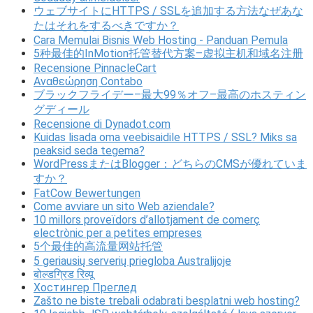
ウェブサイトにHTTPS / SSLを追加する方法なぜあな
たはそれをするべきですか？
Cara Memulai Bisnis Web Hosting - Panduan Pemula
5种最佳的InMotion托管替代方案–虚拟主机和域名注册
Recensione PinnacleCart
Αναθεώρηση Contabo
ブラックフライデー–最大99％オフ–最高のホスティン
グディール
Recensione di Dynadot.com
Kuidas lisada oma veebisaidile HTTPS / SSL? Miks sa
peaksid seda tegema?
WordPressまたはBlogger：どちらのCMSが優れていま
すか？
FatCow Bewertungen
Come avviare un sito Web aziendale?
10 millors proveïdors d’allotjament de comerç
electrònic per a petites empreses
5个最佳的高流量网站托管
5 geriausių serverių priegloba Australijoje
बोल्डग्रिड रिव्यू
Хостингер Преглед
Zašto ne biste trebali odabrati besplatni web hosting?