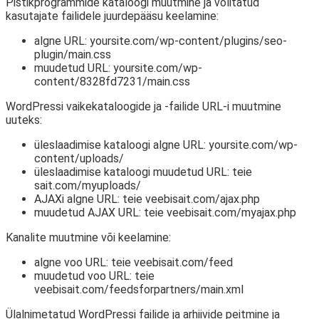
Pistikprogrammide kataloogi muutmine ja volitatud
kasutajate failidele juurdepääsu keelamine:
algne URL: yoursite.com/wp-content/plugins/seo-
plugin/main.css
muudetud URL: yoursite.com/wp-
content/8328fd7231/main.css
WordPressi vaikekataloogide ja -failide URL-i muutmine
uuteks:
üleslaadimise kataloogi algne URL: yoursite.com/wp-
content/uploads/
üleslaadimise kataloogi muudetud URL: teie
sait.com/myuploads/
AJAXi algne URL: teie veebisait.com/ajax.php
muudetud AJAX URL: teie veebisait.com/myajax.php
Kanalite muutmine või keelamine:
algne voo URL: teie veebisait.com/feed
muudetud voo URL: teie
veebisait.com/feedsforpartners/main.xml
Ülalnimetatud WordPressi failide ja arhiivide peitmine ja