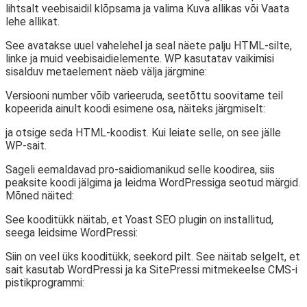
lihtsalt veebisaidil klõpsama ja valima Kuva allikas või Vaata
lehe allikat.
See avatakse uuel vahelehel ja seal näete palju HTML-silte,
linke ja muid veebisaidielemente. WP kasutatav vaikimisi
sisalduv metaelement näeb välja järgmine:
Versiooni number võib varieeruda, seetõttu soovitame teil
kopeerida ainult koodi esimene osa, näiteks järgmiselt:
ja otsige seda HTML-koodist. Kui leiate selle, on see jälle
WP-sait.
Sageli eemaldavad pro-saidiomanikud selle koodirea, siis
peaksite koodi jälgima ja leidma WordPressiga seotud märgid.
Mõned näited:
See kooditükk näitab, et Yoast SEO plugin on installitud,
seega leidsime WordPressi:
Siin on veel üks kooditükk, seekord pilt. See näitab selgelt, et
sait kasutab WordPressi ja ka SitePressi mitmekeelse CMS-i
pistikprogrammi: