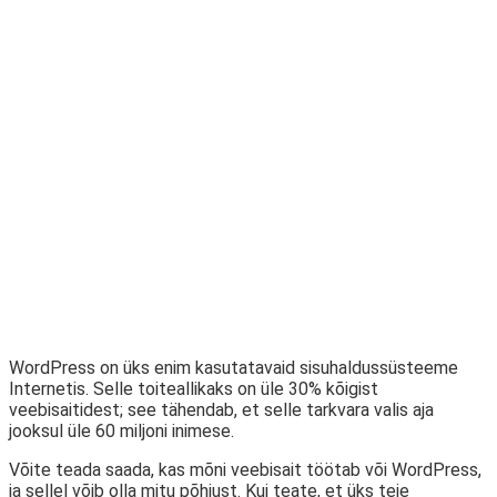
WordPress on üks enim kasutatavaid sisuhaldussüsteeme
Internetis. Selle toiteallikaks on üle 30% kõigist
veebisaitidest; see tähendab, et selle tarkvara valis aja
jooksul üle 60 miljoni inimese.
Võite teada saada, kas mõni veebisait töötab või WordPress,
ja sellel võib olla mitu põhjust. Kui teate, et üks teie