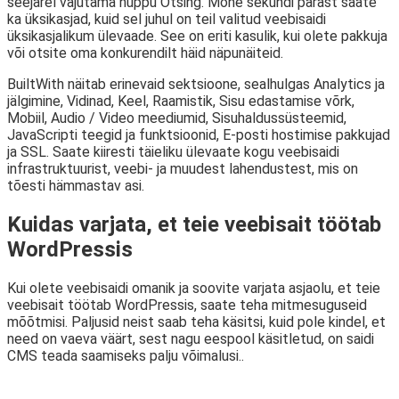
seejärel vajutama nuppu Otsing. Mõne sekundi pärast saate
ka üksikasjad, kuid sel juhul on teil valitud veebisaidi
üksikasjalikum ülevaade. See on eriti kasulik, kui olete pakkuja
või otsite oma konkurendilt häid näpunäiteid.
BuiltWith näitab erinevaid sektsioone, sealhulgas Analytics ja
jälgimine, Vidinad, Keel, Raamistik, Sisu edastamise võrk,
Mobiil, Audio / Video meediumid, Sisuhaldussüsteemid,
JavaScripti teegid ja funktsioonid, E-posti hostimise pakkujad
ja SSL. Saate kiiresti täieliku ülevaate kogu veebisaidi
infrastruktuurist, veebi- ja muudest lahendustest, mis on
tõesti hämmastav asi.
Kuidas varjata, et teie veebisait töötab
WordPressis
Kui olete veebisaidi omanik ja soovite varjata asjaolu, et teie
veebisait töötab WordPressis, saate teha mitmesuguseid
mõõtmisi. Paljusid neist saab teha käsitsi, kuid pole kindel, et
need on vaeva väärt, sest nagu eespool käsitletud, on saidi
CMS teada saamiseks palju võimalusi..