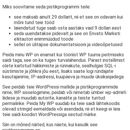
Miks soovitame seda pistikprogrammi teile:
see maksab ainult 29 dollarit, nii et see on odavam kui
mõni tund teie tööd
laiendatud tuge saab osta aastaks vaid 9 dollari eest
seda uuendatakse pidevalt ja see on Envato Marketi
eliitautori enimmüüdud toode
sellel on ülitäpse dokumentatsiooni ja videoõpetused
Peida minu WP on enamat kui tööriist WP tuuma peitmiseks
saidi taga; see on ka tugev turvalahendus. Pärast installimist
olete kaitstud häkkimiste ja rünnakute, sealhulgas SQL-i
süstimiste ja jõhkra jõu eest, lisaks saate logi ründajate
kasutajanime, IP-aadressi, kuupäeva ja muude üksikasjadega.
See peidab teie WordPressi mallide ja pistikprogrammide
nime, WP sisselogimine, peidab või nimetab ümber wp-admin’i
liidese ja muudab autorite, kanalite ja teiste tuntud
permalinke. Peida My WP suudab ka teie saidi lähtekoodis
olevad stringid eemaldada või asendada, nii et keegi ei leia
teie saidi koodist WordPressiga seotud märke.
Siin on mõned näited, kus näete, kui kasulik see