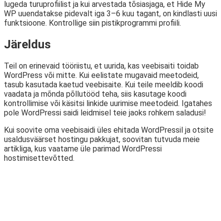
lugeda turuprofiilist ja kui arvestada tõsiasjaga, et Hide My
WP uuendatakse pidevalt iga 3–6 kuu tagant, on kindlasti uusi
funktsioone. Kontrollige siin pistikprogrammi profiili.
Järeldus
Teil on erinevaid tööriistu, et uurida, kas veebisaiti toidab
WordPress või mitte. Kui eelistate mugavaid meetodeid,
tasub kasutada kaetud veebisaite. Kui teile meeldib koodi
vaadata ja mõnda põllutööd teha, siis kasutage koodi
kontrollimise või käsitsi linkide uurimise meetodeid. Igatahes
pole WordPressi saidi leidmisel teie jaoks rohkem saladusi!
Kui soovite oma veebisaidi üles ehitada WordPressil ja otsite
usaldusväärset hostingu pakkujat, soovitan tutvuda meie
artikliga, kus vaatame üle parimad WordPressi
hostimisettevõtted.