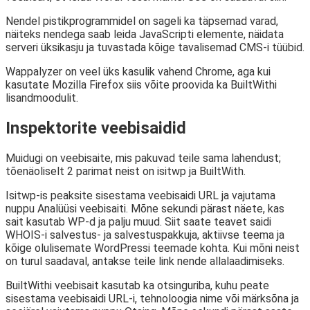
Nendel pistikprogrammidel on sageli ka täpsemad varad,
näiteks nendega saab leida JavaScripti elemente, näidata
serveri üksikasju ja tuvastada kõige tavalisemad CMS-i tüübid.
Wappalyzer on veel üks kasulik vahend Chrome, aga kui
kasutate Mozilla Firefox siis võite proovida ka BuiltWithi
lisandmoodulit.
Inspektorite veebisaidid
Muidugi on veebisaite, mis pakuvad teile sama lahendust;
tõenäoliselt 2 parimat neist on isitwp ja BuiltWith.
Isitwp-is peaksite sisestama veebisaidi URL ja vajutama
nuppu Analüüsi veebisaiti. Mõne sekundi pärast näete, kas
sait kasutab WP-d ja palju muud. Siit saate teavet saidi
WHOIS-i salvestus- ja salvestuspakkuja, aktiivse teema ja
kõige olulisemate WordPressi teemade kohta. Kui mõni neist
on turul saadaval, antakse teile link nende allalaadimiseks.
BuiltWithi veebisait kasutab ka otsinguriba, kuhu peate
sisestama veebisaidi URL-i, tehnoloogia nime või märksõna ja