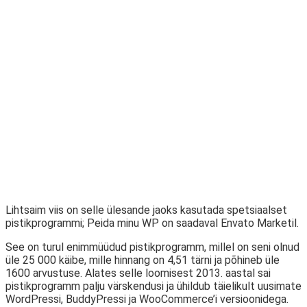
Lihtsaim viis on selle ülesande jaoks kasutada spetsiaalset
pistikprogrammi; Peida minu WP on saadaval Envato Marketil.
See on turul enimmüüdud pistikprogramm, millel on seni olnud
üle 25 000 käibe, mille hinnang on 4,51 tärni ja põhineb üle
1600 arvustuse. Alates selle loomisest 2013. aastal sai
pistikprogramm palju värskendusi ja ühildub täielikult uusimate
WordPressi, BuddyPressi ja WooCommerce’i versioonidega.