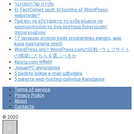
סקירה של הוסטינגר
Er FastComet godt til hosting af WordPress-
websteder?
Πρέπει να εξετάσετε το ενδεχόμενο να
χρησιμοποιήσετε ένα σύστημα διαχείρισης
περιεχομένου;
17 geriausių atvirojo kodo programinės įrangos, apie
kurią turėtumėte žinoti
WordPress.orgとWordPress.comの比較–ウェブサイト
の構築にどちらを選ぶべきか
Kinsta.com समीक्षाएं
JaguarPC anmeldelse
5 bedste billige e-mail-udbydere
5 parasta web-hosting-palvelua Kanadassa
Terms of service
Privacy Policy
About
Contacts
© 2020