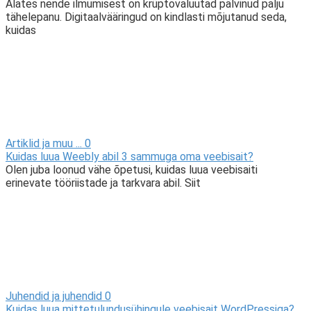
Alates nende ilmumisest on krüptovaluutad pälvinud palju
tähelepanu. Digitaalvääringud on kindlasti mõjutanud seda,
kuidas
Artiklid ja muu ...
0
Kuidas luua Weebly abil 3 sammuga oma veebisait?
Olen juba loonud vähe õpetusi, kuidas luua veebisaiti
erinevate tööriistade ja tarkvara abil. Siit
Juhendid ja juhendid
0
Kuidas luua mittetulundusühingule veebisait WordPressiga?