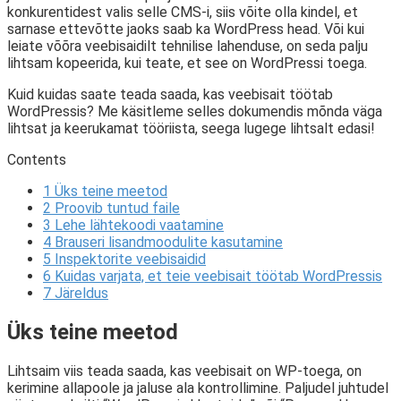
konkurentidest valis selle CMS-i, siis võite olla kindel, et
sarnase ettevõtte jaoks saab ka WordPress head. Või kui
leiate võõra veebisaidilt tehnilise lahenduse, on seda palju
lihtsam kopeerida, kui teate, et see on WordPressi toega.
Kuid kuidas saate teada saada, kas veebisait töötab
WordPressis? Me käsitleme selles dokumendis mõnda väga
lihtsat ja keerukamat tööriista, seega lugege lihtsalt edasi!
Contents
1
Üks teine ​​meetod
2
Proovib tuntud faile
3
Lehe lähtekoodi vaatamine
4
Brauseri lisandmoodulite kasutamine
5
Inspektorite veebisaidid
6
Kuidas varjata, et teie veebisait töötab WordPressis
7
Järeldus
Üks teine ​​meetod
Lihtsaim viis teada saada, kas veebisait on WP-toega, on
kerimine allapoole ja jaluse ala kontrollimine. Paljudel juhtudel