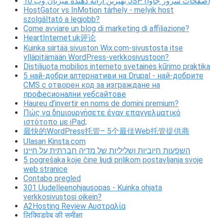
10 بهترین ارائه دهنده میزبان وب JSP (صفحات سرور جاوا)
HostGator vs InMotion tárhely - melyik host
szolgáltató a legjobb?
Come avviare un blog di marketing di affiliazione?
HeartInternet.uk评论
Kuinka siirtää sivuston Wix.com-sivustosta itse
ylläpitämään WordPress-verkkosivustoon?
Distiliuota mobilios interneto svetainės kūrimo praktika
5 най-добри алтернативи на Drupal - най-добрите
CMS с отворен код за изграждане на
професионални уебсайтове
Haureu d’invertir en noms de domini premium?
Πώς να δημιουργήσετε έναν επαγγελματικό
ιστότοπο με iPad;
最快的WordPress托管– 5个最佳Web托管提供商
Ulasan Kinsta.com
השפעות חיוביות ושליליות של מדיה חברתית על חיינו
5 pogrešaka koje čine ljudi prilikom postavljanja svoje
web stranice
Contabo pregled
301 Uudelleenohjausopas - Kuinka ohjata
verkkosivustosi oikein?
A2Hosting Review Αυστραλία
लिक्विडवेब की समीक्षा