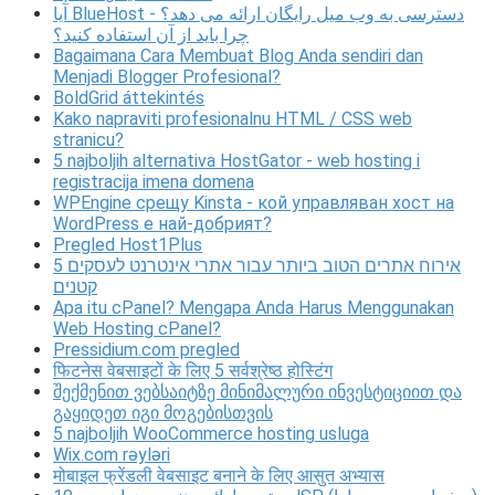
آیا BlueHost دسترسی به وب میل رایگان ارائه می دهد؟ -
چرا باید از آن استفاده کنید؟
Bagaimana Cara Membuat Blog Anda sendiri dan
Menjadi Blogger Profesional?
BoldGrid áttekintés
Kako napraviti profesionalnu HTML / CSS web
stranicu?
5 najboljih alternativa HostGator - web hosting i
registracija imena domena
WPEngine срещу Kinsta - кой управляван хост на
WordPress е най-добрият?
Pregled Host1Plus
5 אירוח אתרים הטוב ביותר עבור אתרי אינטרנט לעסקים
קטנים
Apa itu cPanel? Mengapa Anda Harus Menggunakan
Web Hosting cPanel?
Pressidium.com pregled
फिटनेस वेबसाइटों के लिए 5 सर्वश्रेष्ठ होस्टिंग
შექმენით ვებსაიტზე მინიმალური ინვესტიციით და
გაყიდეთ იგი მოგებისთვის
5 najboljih WooCommerce hosting usluga
Wix.com rəyləri
मोबाइल फ्रेंडली वेबसाइट बनाने के लिए आसुत अभ्यास