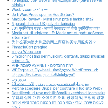
10 legjobb JSP webtárhely-szolgáltató (Java szerver
oldalak)
Weebly.comレビュー
Je li WordPress spor na HostGatoru?
MaxCDN Review - Miksi sinun pitäisi harkita sitä?
5 parasta halpaa UK-palveluntarjoajaa
301 पुनर्निर्देशन गाइड - आपकी वेबसाइट को कैसे पुनर्निर्देशित करें?
Media.net til udgivere - Er Media.net et godt AdSense-
alternativ?
为什么要为澳大利亚的网上商店购买专用服务器？
PinnacleCart pregled
סקירת Webs.com
5 migliori hosting per musicisti, cantanti, gruppi musicali,
artisti e DJ
PHP לעומת ASP.NET - מה ההבדלים?
WPEngine vs Flywheel - რომელია WordPress– ის
საუკეთესო მართული მასპინძელი?
مرور وب
20 بهترین ارائه دهنده میزبانی وب در ایالات متحده
Perché scegliere Drupal per costruire il tuo sito Web?
Destilleeritud tava mobiilisõbraliku veebisaidi loomiseks
우리의 삶에 대한 소셜 미디어의 긍정적 및 부정적 영향
אירוח VPS לעומת שרת ייעודי - מהי הבחירה הנכונה לאתר
שלך?