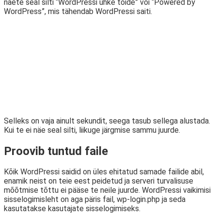
näete seal silti “WordPressi uhke toide” või “Powered by
WordPress”, mis tähendab WordPressi saiti.
Selleks on vaja ainult sekundit, seega tasub sellega alustada.
Kui te ei näe seal silti, liikuge järgmise sammu juurde.
Proovib tuntud faile
Kõik WordPressi saidid on üles ehitatud samade failide abil,
enamik neist on teie eest peidetud ja serveri turvalisuse
mõõtmise tõttu ei pääse te neile juurde. WordPressi vaikimisi
sisselogimisleht on aga päris fail, wp-login.php ja seda
kasutatakse kasutajate sisselogimiseks.