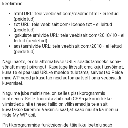
keelamine:
html URL: teie veebisait.com/readme.html - ei leitud
(peidetud)
txt URL: teie veebisait.com/license.txt - ei leitud
(peidetud)
igakuiste arhiivide URL: teie veebisait.com/2018/10 - ei
leitud (peidetud)
aastaarhiivide URL: teie veebisait.com/2018 - ei leitud
(peidetud)
Nagu näete, ei ole alternatiivse URL-i seadistamiseks sõna-
sõnalt mingit piirangut. Kasutage lihtsalt oma kujutlusvõimet,
kuna te ei pea uusi URL-e meelde tuletama, salvestab Peida
minu WP need ja kasutab neid automaatselt oma veebisaidi
kuvamisel.
Nagu me juba mainisime, on selles pistikprogrammis
lisateenus. Selle tööriista abil saab CSS-i ja kooditükke
viimistleda, nii et need failid on väiksemad ja teie sait
kuvatakse kiiremini. Vaikimisi saatjat saab muuta ka menüü
Hide My WP abil.
Pistikprogrammide funktsioonide täielikku loetelu saab