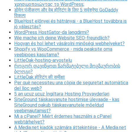
χρησιμοποιώντας το WordPress;
डोमेन पंजीकरण और वेब होस्टिंग के लिए 5 सर्वश्रेष्ठ GoDaddy
विकल्प
BlueHost előnyei és hátrányai - a BlueHost továbbra is
jó választás?
WordPress HostGator-da ləngdirmi?
Wie mache ich deine Website SEO-freundlich?
Hogyan és hol lehet vásárolni minőségi webhelyeket?
Shopify vs WooCommerce - mida peaksite oma
veebipoes kasutama?
LittleOak-hosting-arvostelu
როგორ დავიწყოთ წარმატებული მოგზაურობის
ბლოგი?
LittleOak होस्टिंग की समीक्षा
Per què necessiteu una còpia de seguretat automàtica
del lloc web?
5 ən ucuz ucuz İngiltərə Hosting Provayderləri
SiteGround täiskasvanute hostimise ülevaade - kas
SiteGround pakub täiskasvanutele mõeldud
veebimajutamist?
Mi a cPanel? Miért érdemes használni a cPanel
webtárhelyet?
A Media.net kiadók számára áttekintése - A Media.net