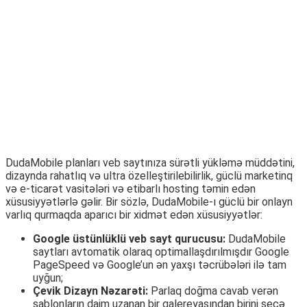
DudaMobile planları veb saytınıza sürətli yükləmə müddətini,
dizaynda rahatlıq və ultra özelleştirilebilirlik, güclü marketinq
və e-ticarət vasitələri və etibarlı hosting təmin edən
xüsusiyyətlərlə gəlir. Bir sözlə, DudaMobile-ı güclü bir onlayn
varlıq qurmaqda aparıcı bir xidmət edən xüsusiyyətlər:
Google üstünlüklü veb sayt qurucusu:
DudaMobile
saytları avtomatik olaraq optimallaşdırılmışdır Google
PageSpeed və Google’un ən yaxşı təcrübələri ilə tam
uyğun;
Çevik Dizayn Nəzarəti:
Parlaq doğma cavab verən
şablonların daim uzanan bir qalereyasından birini seçə