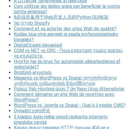
A LittleOak tárhelyének áttekintése
Com utilitzar les dades grans per beneficiar la vostra
petita empresa?
8必须具备用于Web开发人员的Python GUI框架
סקירה של Shopify
Comment et où acheter des sites Web de qualité?
Kuidas luua oma ajaveeb ja saada professionaalseks
blogijaks?
DigitalOceani ülevaated
COM vs NET vs ORG - Ποια επέκταση τομέα πρέπει
να επιλέξετε;
Hvorfor har du brug for automatisk sikkerhedskopi af
webstedet?
BoldGrid-arvostelu
Magento vs WordPress vs Drupal ელექტრონული
კომერციის ვებსაიტების შესაქმნელად
Pulsuz Veb Hostinqi üçün 7 Ən Yaxşı Ucuz Alternativlər
Comment démarrer un site Web de recettes avec
WordPress?
WordPress vs Joomla vs Drupal - Qual è il miglior CMS?
Dynadot.com评论
5 klaidos, kurių reikia vengti renkantis interneto
prieglobą verslui
Какво представлява HTTP грешка 404 не е