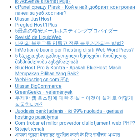
jó AdSense alternatívája?
cPanel срещу Plesk - Кой е най-добрият контролен
панел за уеб хостинг?
Ulasan JustHost
Pregled Host1Plus
5最高の格安メールホスティングプロバイダー
Revisió de LiquidWeb
나만의 블로그를 만들고 전문 블로거가되는 방법?
InMotion è buono per l’hosting di siti Web WordPress?
5 საუკეთესო გამოყოფილი სერვერი, რომელიც
მასპინძლობს ავსტრალიას
BlueHost Pro & Kontra - Apakah BlueHost Masih
Merupakan Pilihan Yang Baik?
WebHosting.cn.com评论
Ulasan BigCommerce
GreenGeeks - vélemények
무제한 웹 호스팅에 대한 진실 – 이것이 실제로 어떻게
작동합니까?
Juodasis penktadienis - iki 99% nuolaida - geriausi
hostingo pasiūlymai
Com trobar el millor proveïdor d’allotjament web PHP?
Sitejet icmalı
आपका जूमला वेबसाइट सुरक्षित करने के लिए सर्वोत्तम अभ्यास