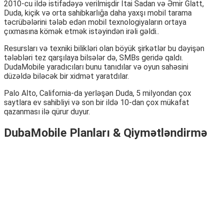
2010-cu ildə istifadəyə verilmişdir Itai Sadan və Əmir Glatt,
Duda, kiçik və orta sahibkarlığa daha yaxşı mobil tarama
təcrübələrini tələb edən mobil texnologiyaların ortaya
çıxmasına kömək etmək istəyindən irəli gəldi..
Resursları və texniki bilikləri olan böyük şirkətlər bu dəyişən
tələbləri tez qarşılaya bilsələr də, SMBs geridə qaldı.
DudaMobile yaradıcıları bunu tanıdılar və oyun sahəsini
düzəldə biləcək bir xidmət yaratdılar.
Palo Alto, California-da yerləşən Duda, 5 milyondan çox
saytlara ev sahibliyi və son bir ildə 10-dan çox mükafat
qazanması ilə qürur duyur.
DubaMobile Planları & Qiymətləndirmə