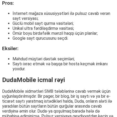
Pros:
İnternet mağaza xüsusiyyətləri ilə pulsuz cavab verən
sayt versiyası;
Güclü mobil sayt qurma vasitələri;
Unikal ultra fərdiləşdirmə vasitəsi;
Ömür boyu birdəfəlik mənzil haqqı üçün planlar;
Google sayt qurucusunu seçdi.
Eksiler:
Məhdud müştəri dəstək seçimləri;
Saytı ixrac etmək və başqa bir hosta keçmək imkanı
yoxdur.
DudaMobile icmal rəyi
DudaMobile xidmətləri SMB tələblərinə cavab vermək üçün
uyğunlaşdırılmışdır. Bir pager, bir blog, bir iş saytı və ya bir e-
ticarət saytı yaratmaq istədikləri halda, Duda, onların aləti ilə
yaradılan bütün saytların bütün qurğular arasında cavab
verdiyinə əmin olur. Duda-ya qoşulmaq barədə hələ də
mübahisə edirsinizsə, Pulsuz versiyaya qeydiyyatdan keçin və