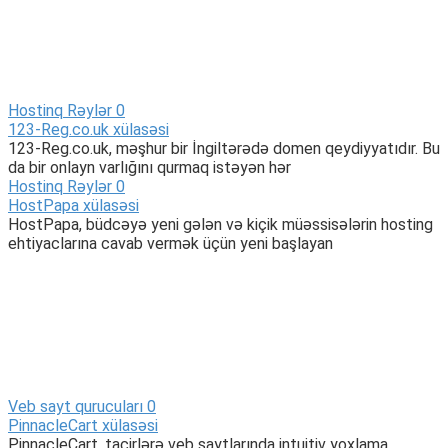
Hostinq Rəylər
0
123-Reg.co.uk xülasəsi
123-Reg.co.uk, məşhur bir İngiltərədə domen qeydiyyatıdır. Bu
da bir onlayn varlığını qurmaq istəyən hər
Hostinq Rəylər
0
HostPapa xülasəsi
HostPapa, büdcəyə yeni gələn və kiçik müəssisələrin hosting
ehtiyaclarına cavab vermək üçün yeni başlayan
Veb sayt qurucuları
0
PinnacleCart xülasəsi
PinnacleCart, tacirlərə veb saytlarında intuitiv yoxlama