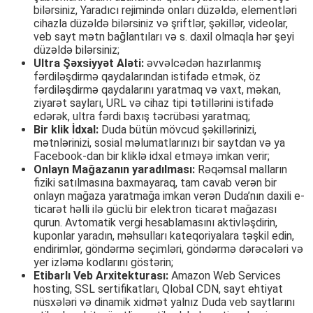
bilərsiniz, Yaradıcı rejimində onları düzəldə, elementləri
cihazla düzəldə bilərsiniz və şriftlər, şəkillər, videolar,
veb sayt mətn bağlantıları və s. daxil olmaqla hər şeyi
düzəldə bilərsiniz;
Ultra Şəxsiyyət Aləti:
əvvəlcədən hazırlanmış
fərdiləşdirmə qaydalarından istifadə etmək, öz
fərdiləşdirmə qaydalarını yaratmaq və vaxt, məkan,
ziyarət sayları, URL və cihaz tipi tətillərini istifadə
edərək, ultra fərdi baxış təcrübəsi yaratmaq;
Bir klik İdxal:
Duda bütün mövcud şəkillərinizi,
mətnlərinizi, sosial məlumatlarınızı bir saytdan və ya
Facebook-dan bir kliklə idxal etməyə imkan verir;
Onlayn Mağazanın yaradılması:
Rəqəmsal malların
fiziki satılmasına baxmayaraq, tam cavab verən bir
onlayn mağaza yaratmağa imkan verən Duda’nın daxili e-
ticarət həlli ilə güclü bir elektron ticarət mağazası
qurun. Avtomatik vergi hesablamasını aktivləşdirin,
kuponlar yaradın, məhsulları kateqoriyalara təşkil edin,
endirimlər, göndərmə seçimləri, göndərmə dərəcələri və
yer izləmə kodlarını göstərin;
Etibarlı Veb Arxitekturası:
Amazon Web Services
hosting, SSL sertifikatları, Qlobal CDN, sayt ehtiyat
nüsxələri və dinamik xidmət yalnız Duda veb saytlarını