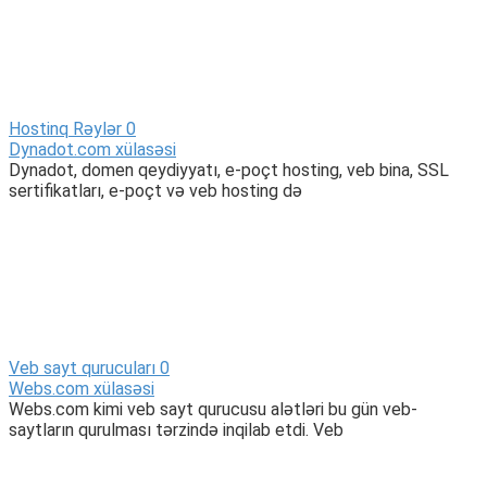
Hostinq Rəylər
0
Dynadot.com xülasəsi
Dynadot, domen qeydiyyatı, e-poçt hosting, veb bina, SSL
sertifikatları, e-poçt və veb hosting də
Veb sayt qurucuları
0
Webs.com xülasəsi
Webs.com kimi veb sayt qurucusu alətləri bu gün veb-
saytların qurulması tərzində inqilab etdi. Veb