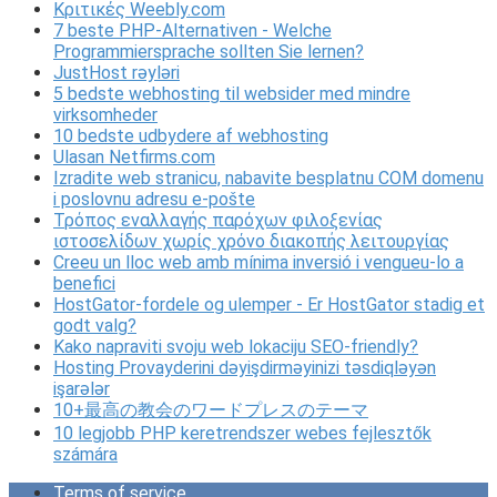
Κριτικές Weebly.com
7 beste PHP-Alternativen - Welche
Programmiersprache sollten Sie lernen?
JustHost rəyləri
5 bedste webhosting til websider med mindre
virksomheder
10 bedste udbydere af webhosting
Ulasan Netfirms.com
Izradite web stranicu, nabavite besplatnu COM domenu
i poslovnu adresu e-pošte
Τρόπος εναλλαγής παρόχων φιλοξενίας
ιστοσελίδων χωρίς χρόνο διακοπής λειτουργίας
Creeu un lloc web amb mínima inversió i vengueu-lo a
benefici
HostGator-fordele og ulemper - Er HostGator stadig et
godt valg?
Kako napraviti svoju web lokaciju SEO-friendly?
Hosting Provayderini dəyişdirməyinizi təsdiqləyən
işarələr
10+最高の教会のワードプレスのテーマ
10 legjobb PHP keretrendszer webes fejlesztők
számára
Terms of service