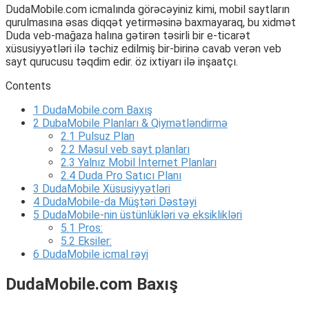
DudaMobile.com icmalında görəcəyiniz kimi, mobil saytların
qurulmasına əsas diqqət yetirməsinə baxmayaraq, bu xidmət
Duda veb-mağaza halına gətirən təsirli bir e-ticarət
xüsusiyyətləri ilə təchiz edilmiş bir-birinə cavab verən veb
sayt qurucusu təqdim edir. öz ixtiyarı ilə inşaatçı.
Contents
1
DudaMobile.com Baxış
2
DubaMobile Planları & Qiymətləndirmə
2.1
Pulsuz Plan
2.2
Məsul veb sayt planları
2.3
Yalnız Mobil İnternet Planları
2.4
Duda Pro Satıcı Planı
3
DudaMobile Xüsusiyyətləri
4
DudaMobile-da Müştəri Dəstəyi
5
DudaMobile-nin üstünlükləri və eksiklikləri
5.1
Pros:
5.2
Eksiler:
6
DudaMobile icmal rəyi
DudaMobile.com Baxış