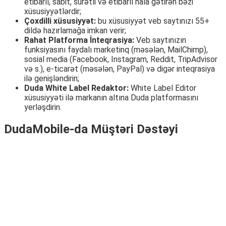
etibarlı, sabit, sürətli və etibarlı hala gətirən bəzi
xüsusiyyətlərdir;
Çoxdilli xüsusiyyət:
bu xüsusiyyət veb saytınızı 55+
dildə hazırlamağa imkan verir;
Rahat Platforma İnteqrasiya:
Veb saytınızın
funksiyasını faydalı marketinq (məsələn, MailChimp),
sosial media (Facebook, Instagram, Reddit, TripAdvisor
və s.), e-ticarət (məsələn, PayPal) və digər inteqrasiya
ilə genişləndirin;
Duda White Label Redaktor:
White Label Editor
xüsusiyyəti ilə markanın altına Duda platformasını
yerləşdirin.
DudaMobile-da Müştəri Dəstəyi