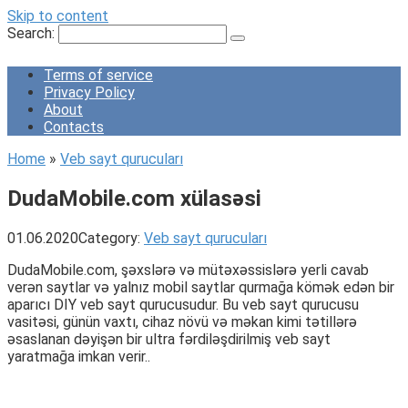
Skip to content
Search:
Terms of service
Privacy Policy
About
Contacts
Home
»
Veb sayt qurucuları
DudaMobile.com xülasəsi
01.06.2020
Category:
Veb sayt qurucuları
DudaMobile.com, şəxslərə və mütəxəssislərə yerli cavab
verən saytlar və yalnız mobil saytlar qurmağa kömək edən bir
aparıcı DIY veb sayt qurucusudur. Bu veb sayt qurucusu
vasitəsi, günün vaxtı, cihaz növü və məkan kimi tətillərə
əsaslanan dəyişən bir ultra fərdiləşdirilmiş veb sayt
yaratmağa imkan verir..