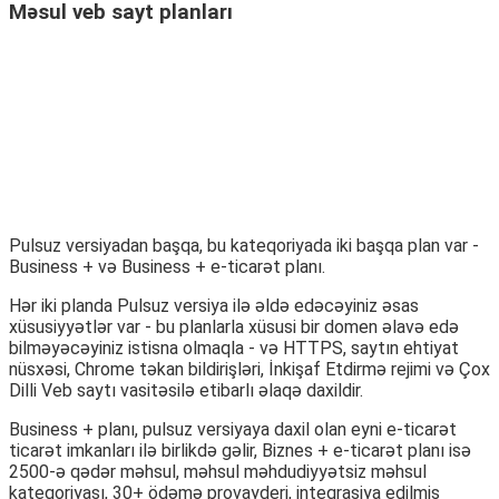
Məsul veb sayt planları
Pulsuz versiyadan başqa, bu kateqoriyada iki başqa plan var -
Business + və Business + e-ticarət planı.
Hər iki planda Pulsuz versiya ilə əldə edəcəyiniz əsas
xüsusiyyətlər var - bu planlarla xüsusi bir domen əlavə edə
bilməyəcəyiniz istisna olmaqla - və HTTPS, saytın ehtiyat
nüsxəsi, Chrome təkan bildirişləri, İnkişaf Etdirmə rejimi və Çox
Dilli Veb saytı vasitəsilə etibarlı əlaqə daxildir.
Business + planı, pulsuz versiyaya daxil olan eyni e-ticarət
ticarət imkanları ilə birlikdə gəlir, Biznes + e-ticarət planı isə
2500-ə qədər məhsul, məhsul məhdudiyyətsiz məhsul
kateqoriyası, 30+ ödəmə provayderi, inteqrasiya edilmiş