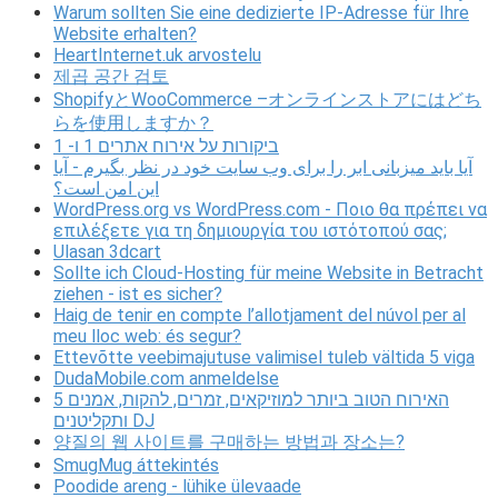
Warum sollten Sie eine dedizierte IP-Adresse für Ihre
Website erhalten?
HeartInternet.uk arvostelu
제곱 공간 검토
ShopifyとWooCommerce –オンラインストアにはどち
らを使用しますか？
ביקורות על אירוח אתרים 1 ו- 1
آیا باید میزبانی ابر را برای وب سایت خود در نظر بگیرم - آیا
این امن است؟
WordPress.org vs WordPress.com - Ποιο θα πρέπει να
επιλέξετε για τη δημιουργία του ιστότοπού σας;
Ulasan 3dcart
Sollte ich Cloud-Hosting für meine Website in Betracht
ziehen - ist es sicher?
Haig de tenir en compte l’allotjament del núvol per al
meu lloc web: és segur?
Ettevõtte veebimajutuse valimisel tuleb vältida 5 viga
DudaMobile.com anmeldelse
5 האירוח הטוב ביותר למוזיקאים, זמרים, להקות, אמנים
ותקליטנים DJ
양질의 웹 사이트를 구매하는 방법과 장소는?
SmugMug áttekintés
Poodide areng - lühike ülevaade