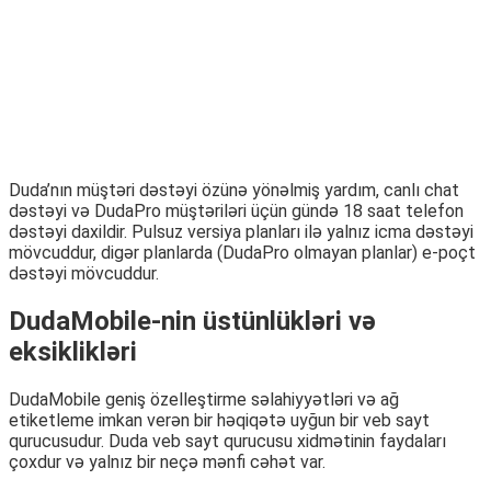
Duda’nın müştəri dəstəyi özünə yönəlmiş yardım, canlı chat
dəstəyi və DudaPro müştəriləri üçün gündə 18 saat telefon
dəstəyi daxildir. Pulsuz versiya planları ilə yalnız icma dəstəyi
mövcuddur, digər planlarda (DudaPro olmayan planlar) e-poçt
dəstəyi mövcuddur.
DudaMobile-nin üstünlükləri və
eksiklikləri
DudaMobile geniş özelleştirme səlahiyyətləri və ağ
etiketleme imkan verən bir həqiqətə uyğun bir veb sayt
qurucusudur. Duda veb sayt qurucusu xidmətinin faydaları
çoxdur və yalnız bir neçə mənfi cəhət var.