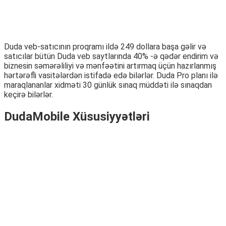
Duda veb-satıcının proqramı ildə 249 dollara başa gəlir və
satıcılar bütün Duda veb saytlarında 40% -ə qədər endirim və
biznesin səmərəliliyi və mənfəətini artırmaq üçün hazırlanmış
hərtərəfli vasitələrdən istifadə edə bilərlər. Duda Pro planı ilə
maraqlananlar xidməti 30 günlük sınaq müddəti ilə sınaqdan
keçirə bilərlər.
DudaMobile Xüsusiyyətləri