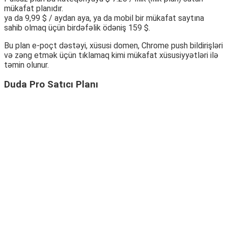
mükafat planıdır.
ya da 9,99 $ / aydan aya, ya da mobil bir mükafat saytına
sahib olmaq üçün birdəfəlik ödəniş 159 $.
Bu plan e-poçt dəstəyi, xüsusi domen, Chrome push bildirişləri
və zəng etmək üçün tıklamaq kimi mükafat xüsusiyyətləri ilə
təmin olunur.
Duda Pro Satıcı Planı