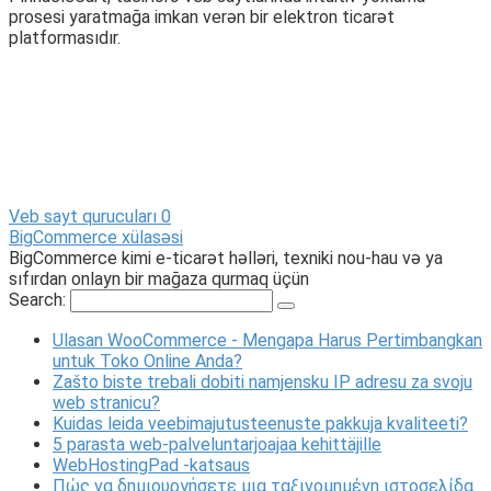
prosesi yaratmağa imkan verən bir elektron ticarət
platformasıdır.
Veb sayt qurucuları
0
BigCommerce xülasəsi
BigCommerce kimi e-ticarət həlləri, texniki nou-hau və ya
sıfırdan onlayn bir mağaza qurmaq üçün
Search:
Ulasan WooCommerce - Mengapa Harus Pertimbangkan
untuk Toko Online Anda?
Zašto biste trebali dobiti namjensku IP adresu za svoju
web stranicu?
Kuidas leida veebimajutusteenuste pakkuja kvaliteeti?
5 parasta web-palveluntarjoajaa kehittäjille
WebHostingPad -katsaus
Πώς να δημιουργήσετε μια ταξινομημένη ιστοσελίδα