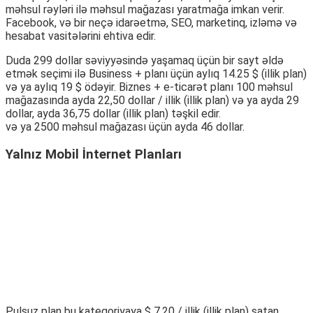
məhsul rəyləri ilə məhsul mağazası yaratmağa imkan verir.
Facebook, və bir neçə idarəetmə, SEO, marketinq, izləmə və
hesabat vasitələrini ehtiva edir.
Duda 299 dollar səviyyəsində yaşamaq üçün bir sayt əldə
etmək seçimi ilə Business + planı üçün aylıq 14.25 $ (illik plan)
və ya aylıq 19 $ ödəyir. Biznes + e-ticarət planı 100 məhsul
mağazasında ayda 22,50 dollar / illik (illik plan) və ya ayda 29
dollar, ayda 36,75 dollar (illik plan) təşkil edir.
və ya 2500 məhsul mağazası üçün ayda 46 dollar.
Yalnız Mobil İnternet Planları
Pulsuz plan bu kateqoriyaya $ 7.20 / illik (illik plan) satan