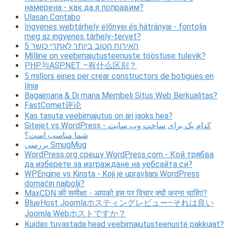
намерена - как да я поправим?
Ulasan Contabo
Ingyenes webtárhely előnyei és hátrányai - fontolja
meg az ingyenes tárhely-tervet?
5 האירוח הטוב ביותר לאתרי כושר
Milline on veebimajutusteenuste tööstuse tulevik?
PHP与ASP.NET –有什么区别？
5 millors eines per crear constructors de botigues en
línia
Bagaimana & Di mana Membeli Situs Web Berkualitas?
FastComet评论
Kas tasuta veebimajutus on äri jaoks hea?
Sitejet vs WordPress - کدام یک برای ساخت وب سایت
شما مناسب است؟
بررسی SmugMug
WordPress.org срещу WordPress.com - Кой трябва
да изберете за изграждане на уебсайта си?
WPEngine vs Kinsta - Koji je upravljani WordPress
domaćin najbolji?
MaxCDN की समीक्षा - आपको इस पर विचार क्यों करना चाहिए?
BlueHost Joomlaホスティングレビュー–それは良い
Joomla Webホストですか？
Kuidas tuvastada head veebimajutusteenuste pakkujat?