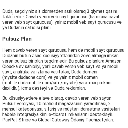
Duda, seçdiyiniz alt xidmətdən asılı olaraq 3 qiymət qatını
təklif edir - Cavab verici veb sayt qurucusu (hamısına cavab
verən veb sayt qurucusu), yalnız mobil veb sayt qurucusu və
ya Dudanın satıcısı planı.
Pulsuz Plan
Həm cavab verən sayt qurucusu, həm də mobil sayt qurucusu
Dudanın bütün əsas xüsusiyyətlərindən zövq almağa imkan
verən pulsuz bir plan təqdim edir. Bu pulsuz planlara Amazon
Cloud-a ev sahibliyi, yerli cavab verən veb sayt və ya mobil
sayt, analitika və izləmə vasitələri, Duda domeni
(mysite.dudaone.com) və ya yalnız mobil domen
(mobile.dudamobile.com/site/mysite) yaratmaq imkanı
daxildir. ), icma dəstəyi və Duda reklamları.
Bu xüsusiyyətlərə əlavə olaraq, cavab verən veb saytın
Pulsuz versiyası, 10 məhsul mağazasının yaradılması, 2
məhsul kateqoriyası, sifariş və müştəri idarəetmə vasitələri,
habelə inteqrasiya kimi e-ticarət imkanlarını dəstəkləyir.
PayPal, Stripe və Global Gateway Ödəniş Təchizatçıları.