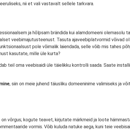
ruliseks, nii et vali vastavalt sellele tarkvara.
sionaalsem ja hõlpsam brändida kui alamdomeeni olemasolu tasu
onaalset veebimajutusteenust. Tasuta ajaveebiplatvormid võivad o
funktsionaalsust pole võimalik laiendada, selle võib mis tahes põ
ust kasutate, mille üle kurta?
teil oma veebisaidi üle täielikku kontrolli saada. Saate instal
imine
, siin on meie juhend täiusliku domeeninime valimiseks ja võ
eb on võrgus; kogute teavet, kirjutate märkmeid ja loote hämmasta
kommentaaride vormis. Võib kuluda natuke aega, kuni teie veebisa