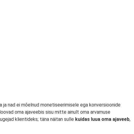
ga ja nad ei mõelnud monetiseerimisele ega konversioonide
 loovad oma ajaveebis sisu mitte ainult oma arvamuse
ugejad klientideks; täna näitan sulle
kuidas luua oma ajaveeb
,