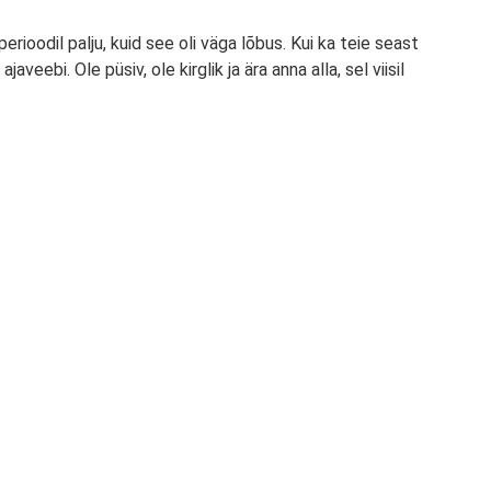
rioodil palju, kuid see oli väga lõbus. Kui ka teie seast
bi. Ole püsiv, ole kirglik ja ära anna alla, sel viisil