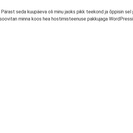
Pärast seda kuupäeva oli minu jaoks pikk teekond ja õppisin sel pe
oovitan minna koos hea hostimisteenuse pakkujaga WordPressi ajavee