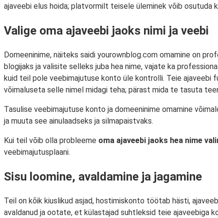
ajaveebi elus hoida; platvormilt teisele üleminek võib osutuda kee
Valige oma ajaveebi jaoks nimi ja veebi
Domeeninime, näiteks saidi yourownblog.com omamine on profes
blogijaks ja valisite selleks juba hea nime, vajate ka professi
kuid teil pole veebimajutuse konto üle kontrolli. Teie ajaveebi 
võimaluseta selle nimel midagi teha; pärast mida te tasuta teen
Tasulise veebimajutuse konto ja domeeninime omamine võimaldab 
ja muuta see ainulaadseks ja silmapaistvaks.
Kui teil võib olla probleeme
oma ajaveebi jaoks hea nime val
veebimajutusplaani.
Sisu loomine, avaldamine ja jagamine
Teil on kõik kiuslikud asjad, hostimiskonto töötab hästi, ajave
avaldanud ja ootate, et külastajad suhtleksid teie ajaveebiga 