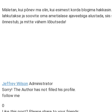
Mäletan, kui põnev ma olin, kui esimest korda blogima hakkasin. 
lahkutakse ja soovite oma ametialase ajaveebiga alustada, siis s
õnnestub; ja mitte vähem lõbutseda!
Jeffrey Wilson
Administrator
Sorry! The Author has not filled his profile.
follow me
0
Like this post? Please share to your friends: