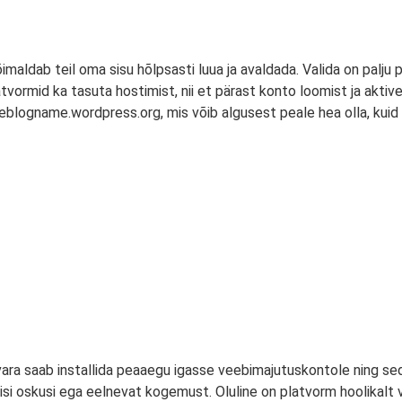
õimaldab teil oma sisu hõlpsasti luua ja avaldada. Valida on palju
tvormid ka tasuta hostimist, nii et pärast konto loomist ja akti
eblogname.wordpress.org, mis võib algusest peale hea olla, kuid
ra saab installida peaaegu igasse veebimajutuskontole ning sed
lisi oskusi ega eelnevat kogemust. Oluline on platvorm hoolikalt 