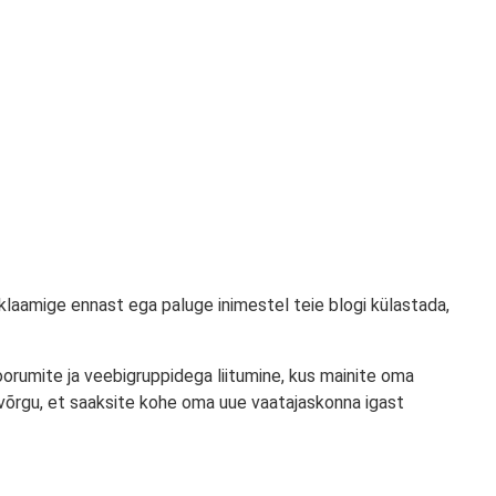
laamige ennast ega paluge inimestel teie blogi külastada,
oorumite ja veebigruppidega liitumine, kus mainite oma
iavõrgu, et saaksite kohe oma uue vaatajaskonna igast