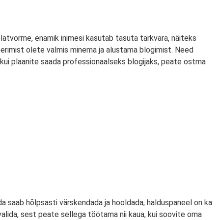
 platvorme, enamik inimesi kasutab tasuta tarkvara, näiteks
veerimist olete valmis minema ja alustama blogimist. Need
 kui plaanite saada professionaalseks blogijaks, peate ostma
a saab hõlpsasti värskendada ja hooldada; halduspaneel on ka
valida, sest peate sellega töötama nii kaua, kui soovite oma