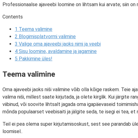
Professionaalse ajaveebi loomine on lihtsam kui arvate; siin o
Contents
1
Teema valimine
2
Blogimisplatvormi valimine
3
Valige oma ajaveebi jaoks nimi ja veebi
4
Sisu loomine, avaldamine ja jagamine
5
Pakkimine üles!
Teema valimine
Oma ajaveebi jaoks niši valimine võib olla kõige raskem. Teie aj
valima niši, millest saate kirjutada, ja olete kirglik. Kui järgit
viibinud, või soovite lihtsalt jagada oma igapäevaseid toimimis
mõnda populaarset veebisaiti ja jälgite seda, te isegi ei tea, et
Teil ei pea olema super kirjutamisoskust, sest see parandab üle
loomisel..