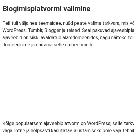
Blogimisplatvormi valimine
Teil tuli välja hea teemaidee, nüüd peate valima tarkvara, mis v
WordPress, Tumblr, Blogger ja teised. Seal pakuvad ajaveebipla
ajaveebid on siiski avaldatud alamdomeenides, nagu näiteks tei
domeeninime ja ehitama selle ümber brändi.
Kõige populaarsem ajaveebiplatvorm on WordPress; selle tarkva
väga lihtne ja hõlpsasti kasutatav, alustamiseks pole vaja tehni