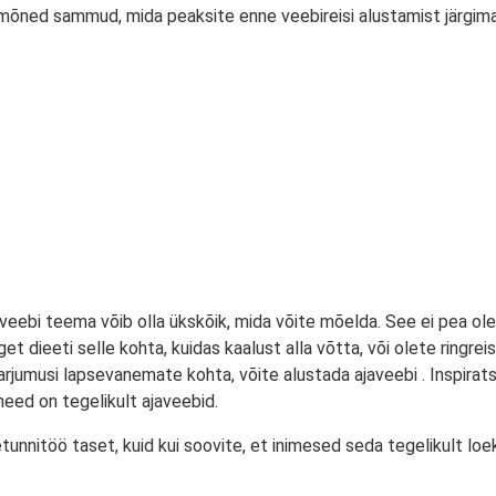
n mõned sammud, mida peaksite enne veebireisi alustamist järgima
aveebi teema võib olla ükskõik, mida võite mõelda. See ei pea ole
e ranget dieeti selle kohta, kuidas kaalust alla võtta, või olete ri
harjumusi lapsevanemate kohta, võite alustada ajaveebi . Inspirats
 need on tegelikult ajaveebid.
tunnitöö taset, kuid kui soovite, et inimesed seda tegelikult loe