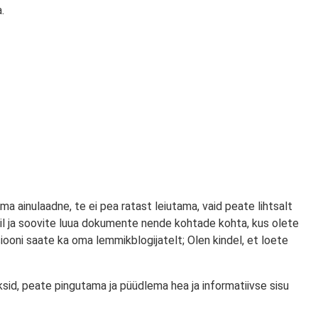
.
ma ainulaadne, te ei pea ratast leiutama, vaid peate lihtsalt
ngreisil ja soovite luua dokumente nende kohtade kohta, kus olete
iooni saate ka oma lemmikblogijatelt; Olen kindel, et loete
ksid, peate pingutama ja püüdlema hea ja informatiivse sisu