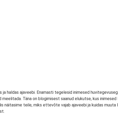
as ja haldas ajaveebi. Enamasti tegelesid inimesed huvitegevuse
id meelitada. Täna on blogimisest saanud elukutse, kus inimesed
s näitasime teile, miks ettevõte vajab ajaveebi ja kuidas muuta l
st.