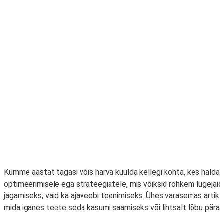
Kümme aastat tagasi võis harva kuulda kellegi kohta, kes hald
optimeerimisele ega strateegiatele, mis võiksid rohkem lugeja
jagamiseks, vaid ka ajaveebi teenimiseks. Ühes varasemas artikli
mida iganes teete seda kasumi saamiseks või lihtsalt lõbu pära