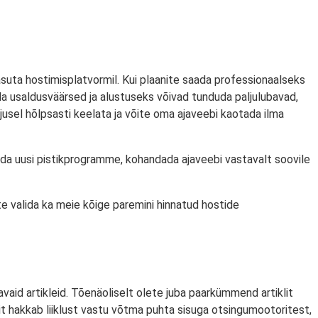
ta hostimisplatvormil. Kui plaanite saada professionaalseks
lla usaldusväärsed ja alustuseks võivad tunduda paljulubavad,
hjusel hõlpsasti keelata ja võite oma ajaveebi kaotada ilma
lida uusi pistikprogramme, kohandada ajaveebi vastavalt soovile
ite valida ka meie kõige paremini hinnatud hostide
vaid artikleid. Tõenäoliselt olete juba paarkümmend artiklit
it hakkab liiklust vastu võtma puhta sisuga otsingumootoritest,