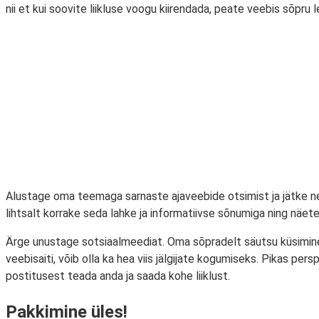
nii et kui soovite liikluse voogu kiirendada, peate veebis sõpru 
Alustage oma teemaga sarnaste ajaveebide otsimist ja jätke ne
lihtsalt korrake seda lahke ja informatiivse sõnumiga ning näete
Ärge unustage sotsiaalmeediat. Oma sõpradelt säutsu küsimine j
veebisaiti, võib olla ka hea viis jälgijate kogumiseks. Pikas p
postitusest teada anda ja saada kohe liiklust.
Pakkimine üles!