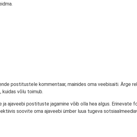
leidma.
nde postitustele kommentaar, mainides oma veebisaiti. Ärge rek
, kuidas võlu toimub.
a ajaveebi postituste jagamine võib olla hea algus. Erinevate f
erspektiivis soovite oma ajaveebi ümber luua tugeva sotsiaalmeed