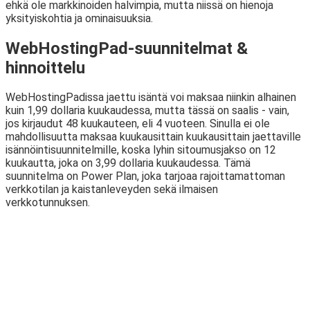
ehkä ole markkinoiden halvimpia, mutta niissä on hienoja
yksityiskohtia ja ominaisuuksia.
WebHostingPad-suunnitelmat &
hinnoittelu
WebHostingPadissa jaettu isäntä voi maksaa niinkin alhainen
kuin 1,99 dollaria kuukaudessa, mutta tässä on saalis - vain,
jos kirjaudut 48 kuukauteen, eli 4 vuoteen. Sinulla ei ole
mahdollisuutta maksaa kuukausittain kuukausittain jaettaville
isännöintisuunnitelmille, koska lyhin sitoumusjakso on 12
kuukautta, joka on 3,99 dollaria kuukaudessa. Tämä
suunnitelma on Power Plan, joka tarjoaa rajoittamattoman
verkkotilan ja kaistanleveyden sekä ilmaisen
verkkotunnuksen.