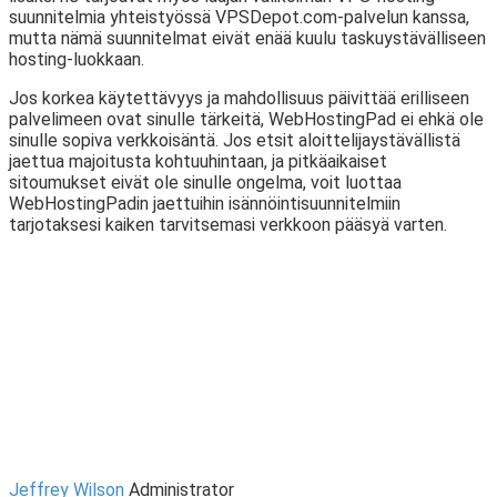
suunnitelmia yhteistyössä VPSDepot.com-palvelun kanssa,
mutta nämä suunnitelmat eivät enää kuulu taskuystävälliseen
hosting-luokkaan.
Jos korkea käytettävyys ja mahdollisuus päivittää erilliseen
palvelimeen ovat sinulle tärkeitä, WebHostingPad ei ehkä ole
sinulle sopiva verkkoisäntä. Jos etsit aloittelijaystävällistä
jaettua majoitusta kohtuuhintaan, ja pitkäaikaiset
sitoumukset eivät ole sinulle ongelma, voit luottaa
WebHostingPadin jaettuihin isännöintisuunnitelmiin
tarjotaksesi kaiken tarvitsemasi verkkoon pääsyä varten.
Jeffrey Wilson
Administrator