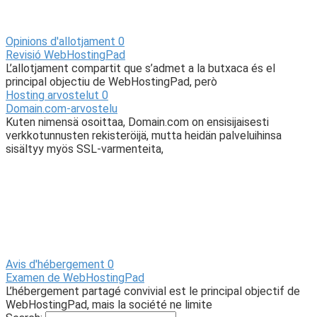
Opinions d'allotjament
0
Revisió WebHostingPad
L’allotjament compartit que s’admet a la butxaca és el
principal objectiu de WebHostingPad, però
Hosting arvostelut
0
Domain.com-arvostelu
Kuten nimensä osoittaa, Domain.com on ensisijaisesti
verkkotunnusten rekisteröijä, mutta heidän palveluihinsa
sisältyy myös SSL-varmenteita,
Avis d'hébergement
0
Examen de WebHostingPad
L’hébergement partagé convivial est le principal objectif de
WebHostingPad, mais la société ne limite