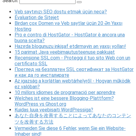
Search:
Veb saytınızı SEO dostu etmək üçün necə?
Évaluation de Sitejet
Birdən çox Domen və Veb saytlar üçün 20 Ən Yaxşı
Hosting
Pro e contro di HostGator - HostGator è ancora una
buona scelta?
Hazırda blogunuzu inkişaf etdirməyin ən yaxşı yolları!
15 parimat Java veebimajutusteenuse pakkujat
Recensione SSL.com - Proteggi il tuo sito Web con un
certificato SSL
Преглед на безплатен SSL сертификат за HostGator
и как да го инсталирате
Az igazság a korlátlan webtárhelyről - Hogyan működik
ez valóban?
10 millors idiomes de programació per aprendre
Welches ist eine bessere Blogging-Plattform?
WordPress vs Ghost.org
Kuidas luua veebisaiti WordPressiga?
あなた自身を改善することによってあなたのコンテン
ツを改善する方法
Vermeiden Sie diese 6 Fehler, wenn Sie ein Website-
Inhaber sind!