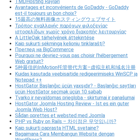
TMDHosting Rəyləri
Avantages et inconvénients de GoDaddy - GoDaddy
est-il toujours un bon choix?
15最高の無料画像ホスティングウェブサイト
Τρόπος εναλλαγής παρόχων φιλοξενίας
ιστοσελίδων χωρίς χρόνο διακοπής λειτουργίας
A LittleOak tárhelyének áttekintése
Kaip sukurti sėkmingą kelionių tinklaraštį?
Преглед на BigCommerce
Pourquoi ne devriez-vous pas choisir l’hébergement
Web gratuit?
5种最佳的InMotion托管替代方案–虚拟主机和域名注册
Kuidas kasutada veebisaitide redigeerimiseks WinSCP ja
Notepad ++
HostGator Başlanğıc üçün yaxşıdır? - Başlanğıc saytları
üçün HostGator seçmək üçün 10 səbəb
Tvarko ir nevaldomas priegloba - skirtumai ir panašumai
HostGator Joomla Hosting Review - Ist es ein guter
Joomla Web Host?
Sådan oprettes et websted med Joomla
PHP vs Ruby on Rails – 차이점은 무엇입니까?
Kaip sukurti paprastą HTML svetainę?
Bagaimana Cara Membangun Website dengan
WordPress?