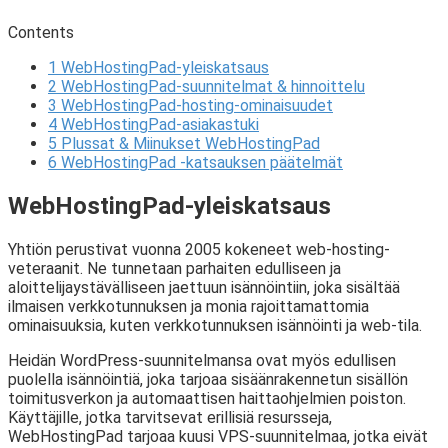
Contents
1
WebHostingPad-yleiskatsaus
2
WebHostingPad-suunnitelmat & hinnoittelu
3
WebHostingPad-hosting-ominaisuudet
4
WebHostingPad-asiakastuki
5
Plussat & Miinukset WebHostingPad
6
WebHostingPad -katsauksen päätelmät
WebHostingPad-yleiskatsaus
Yhtiön perustivat vuonna 2005 kokeneet web-hosting-
veteraanit. Ne tunnetaan parhaiten edulliseen ja
aloittelijaystävälliseen jaettuun isännöintiin, joka sisältää
ilmaisen verkkotunnuksen ja monia rajoittamattomia
ominaisuuksia, kuten verkkotunnuksen isännöinti ja web-tila.
Heidän WordPress-suunnitelmansa ovat myös edullisen
puolella isännöintiä, joka tarjoaa sisäänrakennetun sisällön
toimitusverkon ja automaattisen haittaohjelmien poiston.
Käyttäjille, jotka tarvitsevat erillisiä resursseja,
WebHostingPad tarjoaa kuusi VPS-suunnitelmaa, jotka eivät