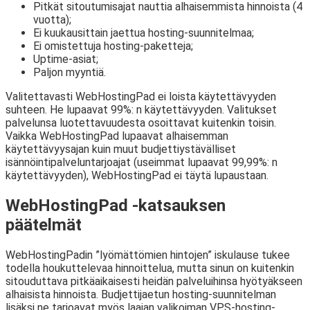
Pitkät sitoutumisajat nauttia alhaisemmista hinnoista (4
vuotta);
Ei kuukausittain jaettua hosting-suunnitelmaa;
Ei omistettuja hosting-paketteja;
Uptime-asiat;
Paljon myyntiä.
Valitettavasti WebHostingPad ei loista käytettävyyden
suhteen. He lupaavat 99%: n käytettävyyden. Valitukset
palvelunsa luotettavuudesta osoittavat kuitenkin toisin.
Vaikka WebHostingPad lupaavat alhaisemman
käytettävyysajan kuin muut budjettiystävälliset
isännöintipalveluntarjoajat (useimmat lupaavat 99,99%: n
käytettävyyden), WebHostingPad ei täytä lupaustaan.
WebHostingPad -katsauksen
päätelmät
WebHostingPadin ”lyömättömien hintojen” iskulause tukee
todella houkuttelevaa hinnoittelua, mutta sinun on kuitenkin
sitouduttava pitkäaikaisesti heidän palveluihinsa hyötyäkseen
alhaisista hinnoista. Budjettijaetun hosting-suunnitelman
lisäksi ne tarjoavat myös laajan valikoiman VPS-hosting-