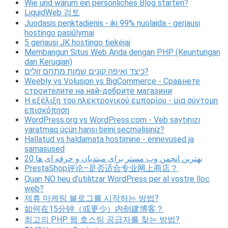
Wie und warum ein persönliches Blog starten?
LiquidWeb 검토
Juodasis penktadienis - iki 99% nuolaida - geriausi
hostingo pasiūlymai
5 geriausi JK hostingo tiekėjai
Membangun Situs Web Anda dengan PHP (Keuntungan
dan Kerugian)
כיצד ואיפה קונים שמות מתחם זולים?
Weebly vs Volusion vs BigCommerce - Сравнете
строителите на най-добрите магазини
Η εξέλιξη του ηλεκτρονικού εμπορίου - μια σύντομη
επισκόπηση
WordPress.org vs WordPress.com - Veb saytınızı
yaratmaq üçün hansı birini seçməlisiniz?
Hallatud vs haldamata hostimine - erinevused ja
sarnasused
20 بهترین انجمن وب مستر برای مبتدیان و حرفه ای ها
PrestaShop评论–是否适合专业网上商店？
Quan NO heu d’utilitzar WordPress per al vostre lloc
web?
제휴 마케팅 블로그를 시작하는 방법?
如何在15分钟（或更少）内创建博客？
최고의 PHP 웹 호스팅 공급자를 찾는 방법?