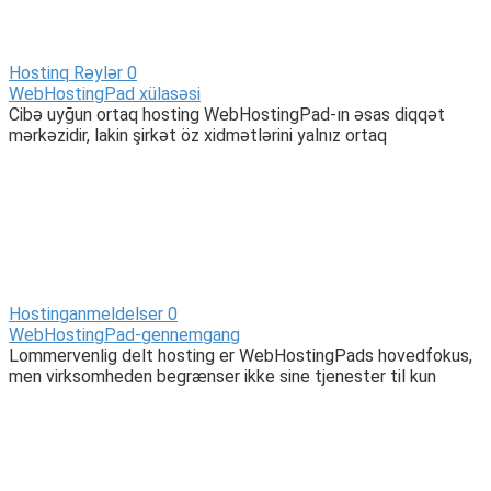
Hostinq Rəylər
0
WebHostingPad xülasəsi
Cibə uyğun ortaq hosting WebHostingPad-ın əsas diqqət
mərkəzidir, lakin şirkət öz xidmətlərini yalnız ortaq
Hostinganmeldelser
0
WebHostingPad-gennemgang
Lommervenlig delt hosting er WebHostingPads hovedfokus,
men virksomheden begrænser ikke sine tjenester til kun