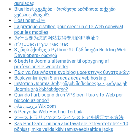
qurulacaq
BlueHost გეგმები - რომელი აირჩიოთ თქვენი
ვებსაიტისთვის?
Hostinger 검토
La pratique distillée pour créer un site Web convivial
pour les mobiles
为什么要为您的网站获得专用的IP地址？
אתר אוגר סקירה אוסטרליה
8 უნდა ჰქონდეს Python GUI ჩარჩოები Budding Web
Developers- ისთვის
6 bedste Joomla-alternativer til opbygning af
professionelle websteder
Πώς να ξεκινήσετε ένα blog μάρκετινγκ θυγατρικών;
Başlayanlar üçün 5 ən ucuz ucuz veb hosting
InMotion Joomla ჰოსტინგის მიმოხილვა - კარგია ეს
Joomla ვებ მასპინძელი?
Quando hai bisogno di un VPS per il tuo sito Web per
piccole aziende?
بررسی های Wix.com
6 Penyedia Web Hosting Terbaik
オーストラリアでオンラインストアを設定する方法
Kas HostGator on hea alustavatele ettevõtetele? - 10
põhjust, miks valida käivitamisveebisaitide jaoks