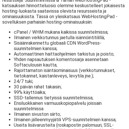
resursseja. Suunnitelmissa & Tämän WebHostingPad -
katsauksen hinnoitteluosio olemme keskustelleet jokaisesta
hosting-luokasta saatavissa olevista resursseista ja
ominaisuuksista. Tässä on yleiskatsaus WebHostingPad -
sovelluksen parhaisiin hosting-ominaisuuksiin:
cPanel / WHM mukana kaikissa suunnitelmissa;
Ilmainen verkkotunnus jaetulla isännöintitilillä;
Sisäänrakennettu globaali CDN WordPress-
suunnitelmien kanssa;
Automaattinen haittaohjelmien tarkistus ja poisto;
Yhden napsautuksen komentosarja asennetaan
Softaculousin kautta;
Rajoittamaton isäntäominaisuus (verkkotunnukset,
tietokannat, kaistanleveys, levytila ​​jne.);
24/7 tuki;
30 päivän rahat takaisin;
99% käyttöaika;
SSD-tallennus tietyissä suunnitelmissa;
Ensiluokkainen varmuuskopiopalvelu joissain
suunnitelmissa
Ilmainen sivuston siirto;
Ilmainen jälleenmyyjätili VPS-suunnitelmien kanssa;
Useita lisävarusteita (roskapostin palomuuri, SSL-