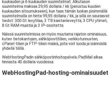
kuukauden ja 6 kuukauden suunnitelmat. Alkutason
suunnitelma maksaa 29,95 dollaria / kk (perustuu kuuden
kuukauden sitoumukseen), kun taas tämän luokan pisimmällä
suunnitelmalla on hinta 99,95 dollaria / kk, ja sillä on seuraavat
tiedot: 300 Gt levytilaa, 3 TB kaistanleveyttä, 3 CPU ytimet,
8 Gt RAM-muistia ja 3 IP-osoitetta.
Näissä suunnitelmissa on myös muutama rajaton ominaisuus,
kuten tietokantojen, sähköpostitilien, verkkotunnusten,
cPanel-tilien ja FTP-tilien määrä, joita voit luoda ja isännöidä
yhdellä tilillä.
WebHostingPadin sähköpostinhoitopalvelu PadMail alkaa
hinnasta 40 dollaria vuodessa.
WebHostingPad-hosting-ominaisuudet