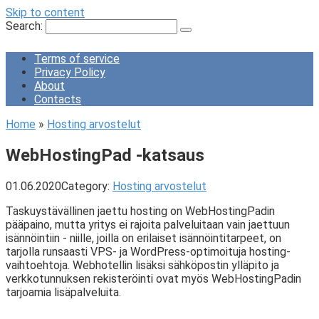
Skip to content
Search:
Terms of service
Privacy Policy
About
Contacts
Home
»
Hosting arvostelut
WebHostingPad -katsaus
01.06.2020
Category:
Hosting arvostelut
Taskuystävällinen jaettu hosting on WebHostingPadin
pääpaino, mutta yritys ei rajoita palveluitaan vain jaettuun
isännöintiin - niille, joilla on erilaiset isännöintitarpeet, on
tarjolla runsaasti VPS- ja WordPress-optimoituja hosting-
vaihtoehtoja. Webhotellin lisäksi sähköpostin ylläpito ja
verkkotunnuksen rekisteröinti ovat myös WebHostingPadin
tarjoamia lisäpalveluita.