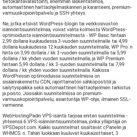
tietokantavarastointi, enemmän laskentatehoa,
automaattinen haittaohjelmaskanneri ja karanteeni, premium-
varmuuskopiointipalvelu ja SSH-yhteys.
Ne, jotka etsivät WordPress-blogin tai verkkosivuston
isännöintisuunnitelmaa, voivat valita kolmesta WordPress-
optimoidusta isännöintisuunnitelmasta - WP Basic hintaan
2,99 dollaria kuukaudessa 3-vuoden suunnitelmalle tai 4,99
dollaria kuukaudessa 12 kuukauden suunnitelmalle; WP Pro: n
hinta on 3,99 dollaria / kk 3-vuoden suunnitelmalla tai 5,99
dollaria / kk yhden vuoden suunnitelmalla; ja WP Premium
hintaan 5,99 dollaria / kk 3-vuoden suunnitelmalla tai 7,99
dollaria / kk yhden vuoden suunnitelmalla. Kaikissa
WordPressin optimoiduissa suunnitelmissa on
sisäänrakennettu CDN, rajoittamaton sähköpostitili ja
säilytyspaikka sekä automaattinen haittaohjelmien tarkistus
ja poisto. Joissakin suunnitelmissa on premium-
varmuuskopiointipalvelu, asiantuntija WP-ohje, ilmainen SSL-
varmenne.
WebHostingPadin VPS-isäntä tarjoaa eniten suunnitelmia -
yhteensä 6 VPS-isännöintisuunnitelmaa, jonka ylläpitäjä on
VPSDepot.com. Kaikki suunnitelmat sisältävät cPanelin ja
WHMCS: n. Tähän luokkaan kuuluvat kuukausittaiset, 3