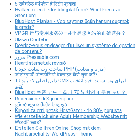
5 सर्वश्रेष्ठ वर्डप्रेस होस्टिंग प्रदाता
Hvilken er en bedre blogplatform? WordPress vs
Ghost.org
BlueHost Planları - Veb saytınız üçün hansını seçmək
lazımdır?
VPS托管与专用服务器–哪个是您网站的正确选择？
Ulasan Contabo
Devriez-vous envisager d’utiliser un système de gestion
de contenu?
مرور Pressable.com
HeartInternet.uk revisió
ساخت وب سایت خود با PHP (مزایا و معایب)
फोटोग्राफी पोर्टफोलियो वेबसाइट कैसे शुरू करें?
10 دلیل اصلی که باید CMS را برای وب سایت خود انتخاب
کنید
BlueHost 쿠폰 코드 – 최대 70 % 할인 + 무료 도메인
Recensione di Squarespace
ცნობილია მიმოხილვა
Kuponi za crni petak HostGator - do 80% popusta
Wie erstelle ich eine Adult Membership Website mit
WordPress?
Erstellen Sie Ihren Online-Shop mit dem
Nachbarschafts-WordPress-Theme