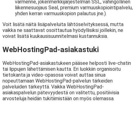
varmenne, jokerimerkkijärjestelmän SSL, vahingollinen
liikennesuojaus Seal, premium varmuuskopiointipalvelu,
yhden kerran varmuuskopion palautus jne.).
Voit lisätä näitä lisäpalveluita lähtöselvityksessä, mutta
vaikka ne saattavat osoittautua hyödyllisiksi joillekin, ne
voivat lisätä kuukausisuunnitelmasi kustannuksia.
WebHostingPad-asiakastuki
WebHostingPad-asiakastukeen pääsee helposti live-chatin
tai lippujen lähettämisen kautta. Eri luokkiin organisoitu
tietokanta ja video-opasosa voivat auttaa sinua
nopeuttamaan WebHostingPad-palvelun tärkeiden
palveluiden tärkeyttä. Vaikka WebHostingPad-
asiakaspalvelun pätevyydestä on valitettu, positiivisia
arvosteluja heidän tukitiimistään on myös olemassa.