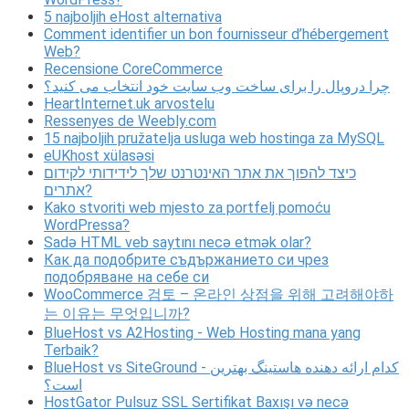
5 najboljih eHost alternativa
Comment identifier un bon fournisseur d’hébergement
Web?
Recensione CoreCommerce
چرا دروپال را برای ساخت وب سایت خود انتخاب می کنید؟
HeartInternet.uk arvostelu
Ressenyes de Weebly.com
15 najboljih pružatelja usluga web hostinga za MySQL
eUKhost xülasəsi
כיצד להפוך את אתר האינטרנט שלך לידידותי לקידום
אתרים?
Kako stvoriti web mjesto za portfelj pomoću
WordPressa?
Sadə HTML veb saytını necə etmək olar?
Как да подобрите съдържанието си чрез
подобряване на себе си
WooCommerce 검토 – 온라인 상점을 위해 고려해야하
는 이유는 무엇입니까?
BlueHost vs A2Hosting - Web Hosting mana yang
Terbaik?
BlueHost vs SiteGround - کدام ارائه دهنده هاستینگ بهترین
است؟
HostGator Pulsuz SSL Sertifikat Baxışı və necə