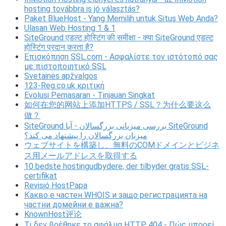
hosting továbbra is jó választás?
Paket BlueHost - Yang Memilih untuk Situs Web Anda?
Ulasan Web Hosting 1 & 1
SiteGround एडल्ट होस्टिंग की समीक्षा - क्या SiteGround एडल्ट
होस्टिंग प्रदान करता है?
Επισκόπηση SSL.com - Ασφαλίστε τον ιστότοπό σας
με πιστοποιητικό SSL
Svetainės apžvalgos
123-Reg.co.uk κριτική
Evolusi Pemasaran - Tinjauan Singkat
如何在您的网站上添加HTTPS / SSL？为什么要这么
做？
SiteGround بررسی میزبانی بزرگسالان - آیا SiteGround
میزبان بزرگسالان را پیشنهاد می کند؟
ウェブサイトを構築し、無料のCOMドメインとビジネ
ス用メールアドレスを取得する
10 bedste hostingudbydere, der tilbyder gratis SSL-
certifikat
Revisió HostPapa
Какво е частен WHOIS и защо регистрацията на
частни домейни е важна?
KnownHost评论
Τι δεν βρέθηκε το σφάλμα HTTP 404 - Πώς μπορεί