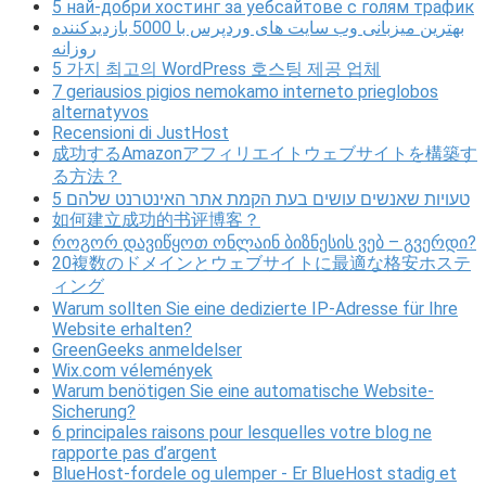
5 най-добри хостинг за уебсайтове с голям трафик
بهترین میزبانی وب سایت های وردپرس با 5000 بازدیدکننده
روزانه
5 가지 최고의 WordPress 호스팅 제공 업체
7 geriausios pigios nemokamo interneto prieglobos
alternatyvos
Recensioni di JustHost
成功するAmazonアフィリエイトウェブサイトを構築す
る方法？
5 טעויות שאנשים עושים בעת הקמת אתר האינטרנט שלהם
如何建立成功的书评博客？
როგორ დავიწყოთ ონლაინ ბიზნესის ვებ – გვერდი?
20複数のドメインとウェブサイトに最適な格安ホステ
ィング
Warum sollten Sie eine dedizierte IP-Adresse für Ihre
Website erhalten?
GreenGeeks anmeldelser
Wix.com vélemények
Warum benötigen Sie eine automatische Website-
Sicherung?
6 principales raisons pour lesquelles votre blog ne
rapporte pas d’argent
BlueHost-fordele og ulemper - Er BlueHost stadig et