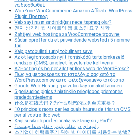
να διορθωθεί;
WooZone WooCoommerce Amazon Affiliate WordPress
Plugin Преглед
Veb saytınızın sındırıldığını necə tapmaq olar?
전자 상거래 웹 사이트의 웹 호스팅 요구 사항
Zahtjevi web hostinga za WooCommerce trgovine
Sådan opretter du et prisvindende websted i 5 nemme
trin
Kaip patobulinti turinį tobulinant save
Az öt legfontosabb nyílt forráskódú tartalomkezelő
rendszer (CMS), amelyet figyelembe kell venni
A2Hosting és bo per allotjar llocs web de WordPress?
Πώς να μεταφέρετε το ιστολόγιό σας από το
WordPress.com σε αυτο-φιλοξενούμενο ιστότοπο
Google Web Hosting -palvelun käytön aloittaminen
5 geriausios pigios žiniatinklio prieglobos priemonės
pradedantiesiems
什么是在线营销？为什么对您的业务至关重要？
10 principals raons per les quals haureu de triar un CMS
per al vostre lloc web
Kaip susikurti profesionalią svetainę su „iPad“?
زاویه ای در مقابل پلیمر - تفاوت ها چیست؟
소기업에 혜택을주기 위해 빅 데이터를 사용하는 방법?