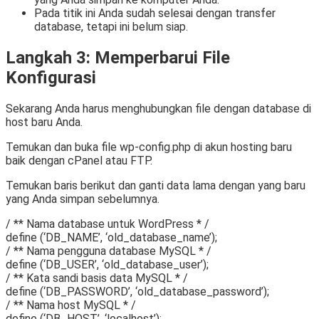
Pada titik ini Anda sudah selesai dengan transfer
database, tetapi ini belum siap.
Langkah 3: Memperbarui File
Konfigurasi
Sekarang Anda harus menghubungkan file dengan database di
host baru Anda.
Temukan dan buka file wp-config.php di akun hosting baru
baik dengan cPanel atau FTP.
Temukan baris berikut dan ganti data lama dengan yang baru
yang Anda simpan sebelumnya.
/ ** Nama database untuk WordPress * /
define (‘DB_NAME’, ‘old_database_name’);
/ ** Nama pengguna database MySQL * /
define (‘DB_USER’, ‘old_database_user’);
/ ** Kata sandi basis data MySQL * /
define (‘DB_PASSWORD’, ‘old_database_password’);
/ ** Nama host MySQL * /
define (‘DB_HOST’, ‘localhost’);