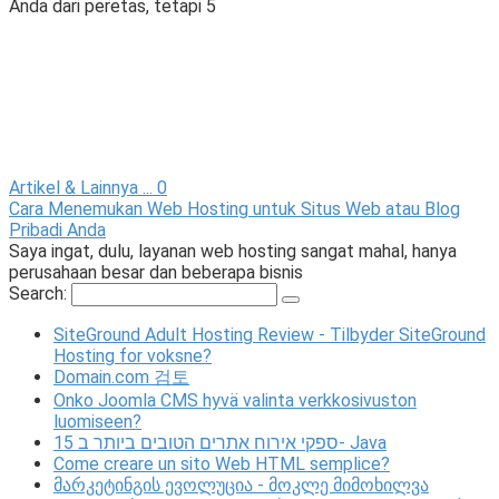
Anda dari peretas, tetapi 5
Artikel & Lainnya ...
0
Cara Menemukan Web Hosting untuk Situs Web atau Blog
Pribadi Anda
Saya ingat, dulu, layanan web hosting sangat mahal, hanya
perusahaan besar dan beberapa bisnis
Search:
SiteGround Adult Hosting Review - Tilbyder SiteGround
Hosting for voksne?
Domain.com 검토
Onko Joomla CMS hyvä valinta verkkosivuston
luomiseen?
15 ספקי אירוח אתרים הטובים ביותר ב- Java
Come creare un sito Web HTML semplice?
მარკეტინგის ევოლუცია - მოკლე მიმოხილვა