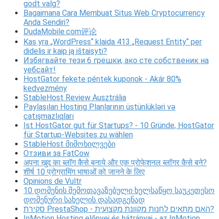
godt valg?
Bagaimana Cara Membuat Situs Web Cryptocurrency
Anda Sendiri?
DudaMobile.com评论
Kas yra „WordPress“ klaida 413 „Request Entity“ per
didelis ir kaip ją ištaisyti?
Избягвайте тези 6 грешки, ако сте собственик на
уебсайт!
HostGator fekete péntek kuponok - Akár 80%
kedvezmény
StableHost Review Ausztrália
Paylaşılan Hosting Planlarının üstünlükləri və
çatışmazlıqları
Ist HostGator gut für Startups? - 10 Gründe, HostGator
für Startup-Websites zu wählen
StableHost მიმოხილვები
Отзиви за FatCow
अपना खुद का ब्लॉग कैसे बनाये और एक प्रोफेशनल ब्लॉगर कैसे बने?
शीर्ष 10 प्रोग्रामिंग भाषाओं को जानने के लिए
Opinions de Vultr
10 დომენის შემოთავაზებული ხელსაწყო საუკეთესო
დომენური სახელის დასადგენად
סקירת PrestaShop - האם מתאים לחנות מקוונת מקצועית?
InMotion Hosting előnyei és hátrányai - az InMotion