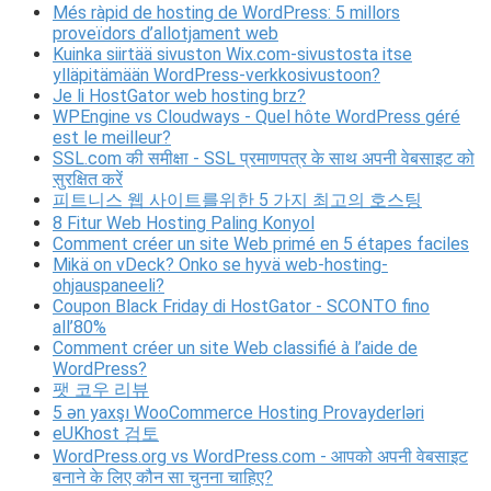
Més ràpid de hosting de WordPress: 5 millors
proveïdors d’allotjament web
Kuinka siirtää sivuston Wix.com-sivustosta itse
ylläpitämään WordPress-verkkosivustoon?
Je li HostGator web hosting brz?
WPEngine vs Cloudways - Quel hôte WordPress géré
est le meilleur?
SSL.com की समीक्षा - SSL प्रमाणपत्र के साथ अपनी वेबसाइट को
सुरक्षित करें
피트니스 웹 사이트를위한 5 가지 최고의 호스팅
8 Fitur Web Hosting Paling Konyol
Comment créer un site Web primé en 5 étapes faciles
Mikä on vDeck? Onko se hyvä web-hosting-
ohjauspaneeli?
Coupon Black Friday di HostGator - SCONTO fino
all’80%
Comment créer un site Web classifié à l’aide de
WordPress?
팻 코우 리뷰
5 ən yaxşı WooCommerce Hosting Provayderləri
eUKhost 검토
WordPress.org vs WordPress.com - आपको अपनी वेबसाइट
बनाने के लिए कौन सा चुनना चाहिए?