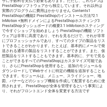
サに手数料を支払う必要もあります。ただし、これら3つは
PrestaShopソフトウェアから独立しています。それ以外は
実際のプログラムに費用はかかりません. Contents1
PrestaShopの機能2 PrestaShopのインストール方法?2.1
InMotion +無料ドメインによるPrestaShopホスティング3
PrestaShopダッシュボードの概要3.1 InMotionホスティング
で今すぐショップを始めましょう PrestaShopの機能 ソフト
ウェアは非常に高度であり、それを見るだけで、それが非常
にプロフェッショナルであり、すべてのタイプの製品をリス
トできることがわかります。たとえば、基本的にメールで発
送される通常の製品をリストすることができます。また、仮
想製品をリストすることもできます。基本的に、デモで見る
ことができるすべてのPrestaShopはカスタマイズ可能であ
り、さらにPrestaShopを使用すると、追加のモジュールを
ダウンロードしてWebサイトに特定の機能を追加することも
できます。モジュールは、メニュー、スライドショー、地
図、バナーなどのショップ機能を作成して配置するために使
用されます。 PrestaShopが全体を管理するという事実によ
り、それがフロントエンド全体を変更する方法です