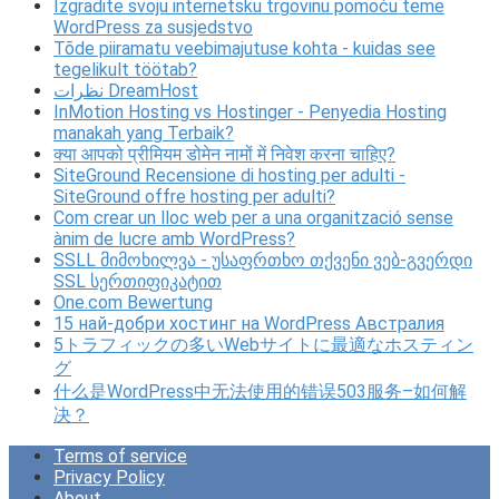
Izgradite svoju internetsku trgovinu pomoću teme
WordPress za susjedstvo
Tõde piiramatu veebimajutuse kohta - kuidas see
tegelikult töötab?
نظرات DreamHost
InMotion Hosting vs Hostinger - Penyedia Hosting
manakah yang Terbaik?
क्या आपको प्रीमियम डोमेन नामों में निवेश करना चाहिए?
SiteGround Recensione di hosting per adulti -
SiteGround offre hosting per adulti?
Com crear un lloc web per a una organització sense
ànim de lucre amb WordPress?
SSLL მიმოხილვა - უსაფრთხო თქვენი ვებ-გვერდი
SSL სერთიფიკატით
One.com Bewertung
15 най-добри хостинг на WordPress Австралия
5トラフィックの多いWebサイトに最適なホスティン
グ
什么是WordPress中无法使用的错误503服务–如何解
决？
Terms of service
Privacy Policy
About