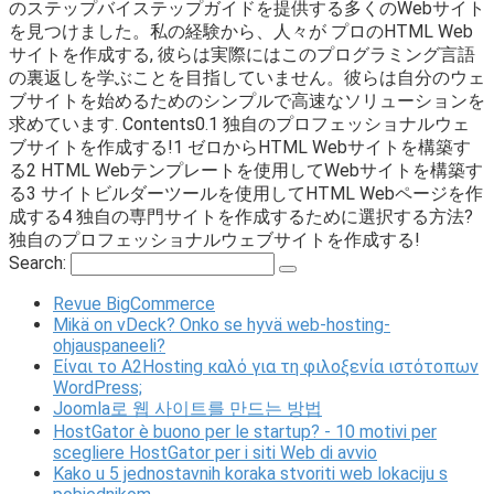
のステップバイステップガイドを提供する多くのWebサイト
を見つけました。私の経験から、人々が プロのHTML Web
サイトを作成する, 彼らは実際にはこのプログラミング言語
の裏返しを学ぶことを目指していません。彼らは自分のウェ
ブサイトを始めるためのシンプルで高速なソリューションを
求めています. Contents0.1 独自のプロフェッショナルウェ
ブサイトを作成する!1 ゼロからHTML Webサイトを構築す
る2 HTML Webテンプレートを使用してWebサイトを構築す
る3 サイトビルダーツールを使用してHTML Webページを作
成する4 独自の専門サイトを作成するために選択する方法?
独自のプロフェッショナルウェブサイトを作成する!
Search:
Revue BigCommerce
Mikä on vDeck? Onko se hyvä web-hosting-
ohjauspaneeli?
Είναι το A2Hosting καλό για τη φιλοξενία ιστότοπων
WordPress;
Joomla로 웹 사이트를 만드는 방법
HostGator è buono per le startup? - 10 motivi per
scegliere HostGator per i siti Web di avvio
Kako u 5 jednostavnih koraka stvoriti web lokaciju s