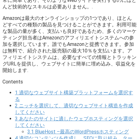
常に簡単であり、そのようなWebサイトを実行するのにほと
んど技術的なスキルは必要ありません。.
Amazonは最大のオンラインショップの1つであり、ほとん
どすべての種類の製品を見つけることができます。利用可能
な製品の量が多く、支払いも良好であるため、多くのマーケ
ティング担当者はAmazonのアフィリエイトシステムへの参
加を選択しています。誰でもAmazonと提携できます。参加
は無料で、紹介された販売額の最大10％を支払います。ア
フィリエイトシステムは、必要なすべての情報とトラッキン
グURLを提供し、ウェブサイトに簡単に埋め込み、収益化を
開始します.
Contents
1
適切なウェブサイト構築プラットフォームを選択す
る
2
ニッチを選択して、適切なウェブサイト構造を作成
してください
3
あなたのサイトに適したウェブホスティングを選択
してください
3.1
BlueHost –最高のWordPressホスティング
4
適切なコンテンツを作成し、SEOに取り組み、ター