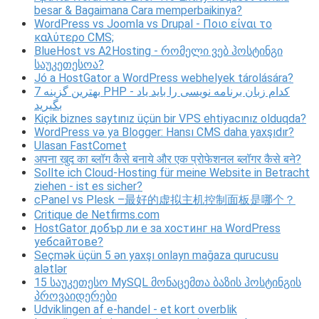
besar & Bagaimana Cara memperbaikinya?
WordPress vs Joomla vs Drupal - Ποιο είναι το
καλύτερο CMS;
BlueHost vs A2Hosting - რომელი ვებ ჰოსტინგი
საუკეთესოა?
Jó a HostGator a WordPress webhelyek tárolására?
7 بهترین گزینه PHP - کدام زبان برنامه نویسی را باید یاد
بگیرید
Kiçik biznes saytınız üçün bir VPS ehtiyacınız olduqda?
WordPress və ya Blogger: Hansı CMS daha yaxşıdır?
Ulasan FastComet
अपना खुद का ब्लॉग कैसे बनाये और एक प्रोफेशनल ब्लॉगर कैसे बने?
Sollte ich Cloud-Hosting für meine Website in Betracht
ziehen - ist es sicher?
cPanel vs Plesk –最好的虚拟主机控制面板是哪个？
Critique de Netfirms.com
HostGator добър ли е за хостинг на WordPress
уебсайтове?
Seçmək üçün 5 ən yaxşı onlayn mağaza qurucusu
alətlər
15 საუკეთესო MySQL მონაცემთა ბაზის ჰოსტინგის
პროვაიდერები
Udviklingen af ​​e-handel - et kort overblik