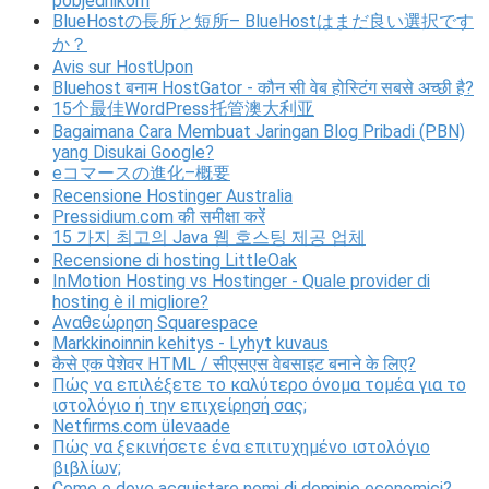
pobjednikom
BlueHostの長所と短所– BlueHostはまだ良い選択です
か？
Avis sur HostUpon
Bluehost बनाम HostGator - कौन सी वेब होस्टिंग सबसे अच्छी है?
15个最佳WordPress托管澳大利亚
Bagaimana Cara Membuat Jaringan Blog Pribadi (PBN)
yang Disukai Google?
eコマースの進化–概要
Recensione Hostinger Australia
Pressidium.com की समीक्षा करें
15 가지 최고의 Java 웹 호스팅 제공 업체
Recensione di hosting LittleOak
InMotion Hosting vs Hostinger - Quale provider di
hosting è il migliore?
Αναθεώρηση Squarespace
Markkinoinnin kehitys - Lyhyt kuvaus
कैसे एक पेशेवर HTML / सीएसएस वेबसाइट बनाने के लिए?
Πώς να επιλέξετε το καλύτερο όνομα τομέα για το
ιστολόγιο ή την επιχείρησή σας;
Netfirms.com ülevaade
Πώς να ξεκινήσετε ένα επιτυχημένο ιστολόγιο
βιβλίων;
Come e dove acquistare nomi di dominio economici?