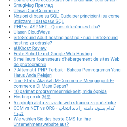
SmugMug Преглед
Ulasan CoreCommerce
Nozioni di base su SQL: Guida per principianti su come
utilizzare il database SQL
PHP vs ASP.NET - Quines diferències hi ha?
Ulasan CloudWays
SiteGround Adult hosting hosting - nudi li SiteGround
hosting za odrasle?
eUKhost Review
Erste Schritte mit Google Web Hosting
6 meilleurs fournisseurs d’hébergement de sites Web
de photographie
7 Alternatif PHP Terbaik - Bahasa Pemrograman Yang
Harus Anda Pelajari
True Stats: Akankah M-Commerce Mengungguli E-
commerce Di Masa Depan?
10 parimat programmeerimiskeelt, mida õppida
Hosting.co.uk 검토
5 najboljih alata za izradu web stranica za početnike
COM vs NET vs ORG - کدام پسوند دامنه را باید انتخاب
کنید؟
Wie wählen Sie das beste CMS für Ihre
Unternehmenswebsite aus?