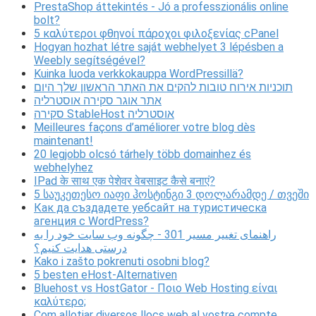
PrestaShop áttekintés - Jó a professzionális online
bolt?
5 καλύτεροι φθηνοί πάροχοι φιλοξενίας cPanel
Hogyan hozhat létre saját webhelyet 3 lépésben a
Weebly segítségével?
Kuinka luoda verkkokauppa WordPressillä?
תוכניות אירוח טובות להקים את האתר הראשון שלך היום
אתר אוגר סקירה אוסטרליה
סקירה StableHost אוסטרליה
Meilleures façons d’améliorer votre blog dès
maintenant!
20 legjobb olcsó tárhely több domainhez és
webhelyhez
IPad के साथ एक पेशेवर वेबसाइट कैसे बनाएं?
5 საუკეთესო იაფი ჰოსტინგი 3 დოლარამდე / თვეში
Как да създадете уебсайт на туристическа
агенция с WordPress?
راهنمای تغییر مسیر 301 - چگونه وب سایت خود را به
درستی هدایت کنیم؟
Kako i zašto pokrenuti osobni blog?
5 besten eHost-Alternativen
Bluehost vs HostGator - Ποιο Web Hosting είναι
καλύτερο;
Com allotjar diversos llocs web al vostre compte