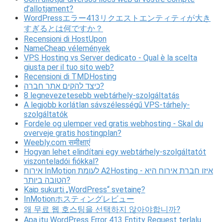
d’allotjament?
WordPressエラー413リクエストエンティティが大き
すぎるとは何ですか？
Recensioni di HostUpon
NameCheap vélemények
VPS Hosting vs Server dedicato - Qual è la scelta
giusta per il tuo sito web?
Recensioni di TMDHosting
כיצד להקים אתר חברה?
8 legnevezetesebb webtárhely-szolgáltatás
A legjobb korlátlan sávszélességű VPS-tárhely-
szolgáltatók
Fordele og ulemper ved gratis webhosting - Skal du
overveje gratis hostingplan?
Weebly.com समीक्षाएं
Hogyan lehet elindítani egy webtárhely-szolgáltatót
viszonteladói fiókkal?
אירוח InMotion לעומת A2Hosting - איזו חברת אירוח היא
הטובה ביותר?
Kaip sukurti „WordPress“ svetainę?
InMotionホスティングレビュー
왜 무료 웹 호스팅을 선택하지 않아야합니까?
Apa itu WordPress Error 413 Entity Request terlalu