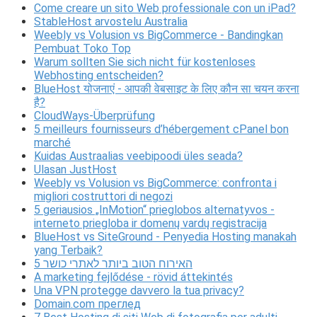
Come creare un sito Web professionale con un iPad?
StableHost arvostelu Australia
Weebly vs Volusion vs BigCommerce - Bandingkan
Pembuat Toko Top
Warum sollten Sie sich nicht für kostenloses
Webhosting entscheiden?
BlueHost योजनाएं - आपकी वेबसाइट के लिए कौन सा चयन करना
है?
CloudWays-Überprüfung
5 meilleurs fournisseurs d’hébergement cPanel bon
marché
Kuidas Austraalias veebipoodi üles seada?
Ulasan JustHost
Weebly vs Volusion vs BigCommerce: confronta i
migliori costruttori di negozi
5 geriausios „InMotion“ prieglobos alternatyvos -
interneto priegloba ir domenų vardų registracija
BlueHost vs SiteGround - Penyedia Hosting manakah
yang Terbaik?
5 האירוח הטוב ביותר לאתרי כושר
A marketing fejlődése - rövid áttekintés
Una VPN protegge davvero la tua privacy?
Domain.com преглед