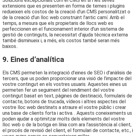
Solucions excepcionals com el CMS en si i les seves
extensions que es presenten en forma de temes i plugins
redueixen els costos de la creació d’un CMS personalitzat o
de la creació d’un lloc web construint l’antic camí. Amb el
temps, a mesura que els propietaris de llocs web es
perfeccionen en el funcionament interior d’un sistema de
gestió de continguts, la necessitat d’ajuda tècnica externa
també disminueix i, a més, els costos també seran més
baixos..
9. Eines d’analítica
Els CMS permeten la integració d’eines de SEO i d’anàlisis de
tercers, que us poden proporcionar una visió de l’impacte del
vostre contingut en els vostres usuaris. Aquestes eines us
permeten fer un seguiment del rendiment del vostre
contingut basat en text, pàgines de destinació, formularis de
contacte, botons de trucada, vídeos i altres aspectes del
vostre lloc web destinats a atraure el vostre públic i crear
una base de clients forta i activa. . Aquests coneixements us
poden ajudar a optimitzar molts dels elements del vostre
lloc web o de la botiga en línia com ara l’assistència al client,
el procés de revisió del client, el formulari de contacte, etc., i