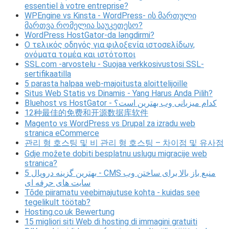
essentiel à votre entreprise?
WPEngine vs Kinsta - WordPress- ის მართული
მართვა რომელია საუკეთესო?
WordPress HostGator-da ləngdirmi?
Ο τελικός οδηγός για φιλοξενία ιστοσελίδων,
ονόματα τομέα και ιστότοποι
SSL.com -arvostelu - Suojaa verkkosivustosi SSL-
sertifikaatilla
5 parasta halpaa web-majoitusta aloittelijoille
Situs Web Statis vs Dinamis - Yang Harus Anda Pilih?
Bluehost vs HostGator - کدام میزبانی وب بهترین است؟
12种最佳的免费和开源数据库软件
Magento vs WordPress vs Drupal za izradu web
stranica eCommerce
관리 형 호스팅 및 비 관리 형 호스팅 – 차이점 및 유사점
Gdje možete dobiti besplatnu uslugu migracije web
stranica?
5 بهترین گزینه دروپال - CMS منبع باز بالا برای ساختن وب
سایت های حرفه ای
Tõde piiramatu veebimajutuse kohta - kuidas see
tegelikult töötab?
Hosting.co.uk Bewertung
15 migliori siti Web di hosting di immagini gratuiti