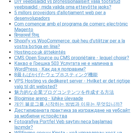
DIY veebisaidid vs professionaalselt välja töötatud
veebisaidid - mida valida oma ettevõtte jaoks?
5 millors proveïdors d’allotjament web per a
desenvolupadors
Com començar amb el programa de comerç electrònic
Magento
बिगकामर्स रिव्यू
Shopify vs WooCommerce: què heu d’utilitzar per a la
vostra botiga en línia?
Hosting.co.uk áttekintés
CMS Open Source ou CMS propriétaire - lequel choisir?
Какво е Грешка 503 Услугата не е налична в
WordPress - Как да я поправим?
8最もばかげたウェブホスティング機能
VPS Hosting vs dedikeret server - Hvilket er det rigtige
valg til dit websted?
魅力的な企業ブログコンテンツを作成する方法
Blogimise areng - lühike ülevaade
개인 블로그를 시작하는 방법과 이유는 무엇입니까?
Дестилираната практика за изграждане на уебсайт
за мобилни устройства
Fotoqrafiya Portfel Veb saytını necə başlamaq
lazımdır?
WPEngine срещу Kinsta - кой управляван хост на