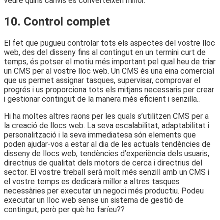
veure quins canvis es converteixen millor.
10. Control complet
El fet que pugueu controlar tots els aspectes del vostre lloc
web, des del disseny fins al contingut en un termini curt de
temps, és potser el motiu més important pel qual heu de triar
un CMS per al vostre lloc web. Un CMS és una eina comercial
que us permet assignar tasques, supervisar, comprovar el
progrés i us proporciona tots els mitjans necessaris per crear
i gestionar contingut de la manera més eficient i senzilla..
Hi ha moltes altres raons per les quals s’utilitzen CMS per a
la creació de llocs web. La seva escalabilitat, adaptabilitat i
personalització i la seva immediatesa són elements que
poden ajudar-vos a estar al dia de les actuals tendències de
disseny de llocs web, tendències d’experiència dels usuaris,
directrius de qualitat dels motors de cerca i directrius del
sector. El vostre treball serà molt més senzill amb un CMS i
el vostre temps es dedicarà millor a altres tasques
necessàries per executar un negoci més productiu. Podeu
executar un lloc web sense un sistema de gestió de
contingut, però per què ho faríeu??