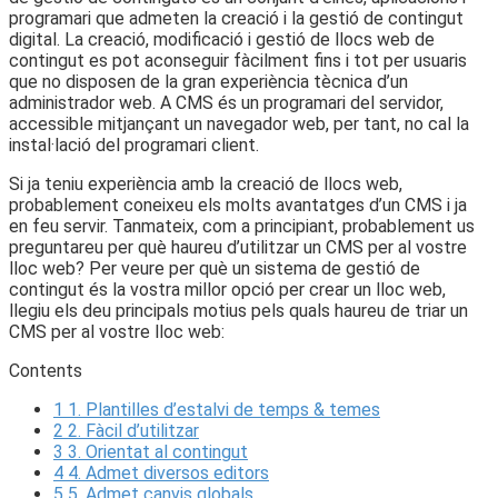
programari que admeten la creació i la gestió de contingut
digital. La creació, modificació i gestió de llocs web de
contingut es pot aconseguir fàcilment fins i tot per usuaris
que no disposen de la gran experiència tècnica d’un
administrador web. A CMS és un programari del servidor,
accessible mitjançant un navegador web, per tant, no cal la
instal·lació del programari client.
Si ja teniu experiència amb la creació de llocs web,
probablement coneixeu els molts avantatges d’un CMS i ja
en feu servir. Tanmateix, com a principiant, probablement us
preguntareu per què haureu d’utilitzar un CMS per al vostre
lloc web? Per veure per què un sistema de gestió de
contingut és la vostra millor opció per crear un lloc web,
llegiu els deu principals motius pels quals haureu de triar un
CMS per al vostre lloc web:
Contents
1
1. Plantilles d’estalvi de temps & temes
2
2. Fàcil d’utilitzar
3
3. Orientat al contingut
4
4. Admet diversos editors
5
5. Admet canvis globals