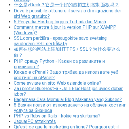
什么是vDeck？它是一个好的虚拟主机控制面板吗？
Dove è possibile ottenere il servizio di migrazione dei
siti Web gratuito?
5 Penyedia Hosting Inggris Terbaik dan Murah
Comment mettre à jour la version PHP sur XAMPP
(Windows)?
SSL.com peržiūra - apsaugokite savo svetainę
naudodami SSL sertifikatą
如何在您的网站上添加HTTPS / SSL？为什么要这么
做？
PHP срещу Python - Какви са разликите и
приликите?
Какво е cPanel? Защо трябва да използвате уеб
хостинг на cPanel?
Come avviare un sito Web aziendale online?
Za i protiv BlueHost-a - Je li BlueHost još uvijek dobar
izbor?
Bagaimana Cara Memulai Blog Makanan yang Sukses?
8 Важни ползи от използването на облачен хостинг
услуга за бизнеса
PHP vs Ruby on Rails - kokie yra skirtumai?
JaguarPC áttekintés
Qu’est-ce que le marketing en ligne? Pourquoi est-il