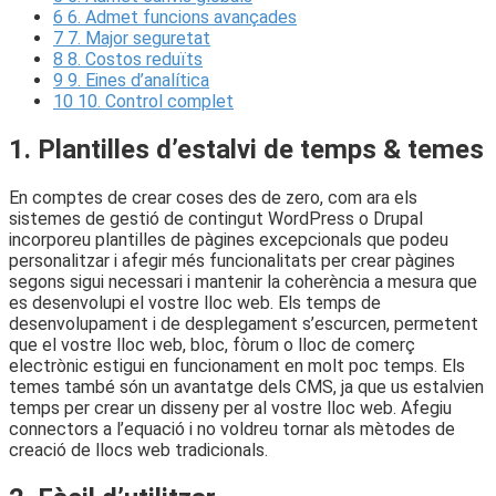
6
6. Admet funcions avançades
7
7. Major seguretat
8
8. Costos reduïts
9
9. Eines d’analítica
10
10. Control complet
1. Plantilles d’estalvi de temps & temes
En comptes de crear coses des de zero, com ara els
sistemes de gestió de contingut WordPress o Drupal
incorporeu plantilles de pàgines excepcionals que podeu
personalitzar i afegir més funcionalitats per crear pàgines
segons sigui necessari i mantenir la coherència a mesura que
es desenvolupi el vostre lloc web. Els temps de
desenvolupament i de desplegament s’escurcen, permetent
que el vostre lloc web, bloc, fòrum o lloc de comerç
electrònic estigui en funcionament en molt poc temps. Els
temes també són un avantatge dels CMS, ja que us estalvien
temps per crear un disseny per al vostre lloc web. Afegiu
connectors a l’equació i no voldreu tornar als mètodes de
creació de llocs web tradicionals.