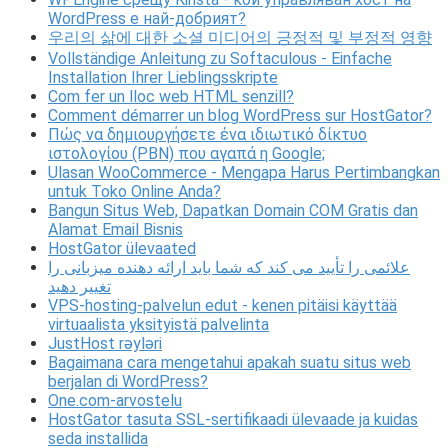
WordPress е най-добрият?
우리의 삶에 대한 소셜 미디어의 긍정적 및 부정적 영향
Vollständige Anleitung zu Softaculous - Einfache
Installation Ihrer Lieblingsskripte
Com fer un lloc web HTML senzill?
Comment démarrer un blog WordPress sur HostGator?
Πώς να δημιουργήσετε ένα ιδιωτικό δίκτυο
ιστολογίου (PBN) που αγαπά η Google;
Ulasan WooCommerce - Mengapa Harus Pertimbangkan
untuk Toko Online Anda?
Bangun Situs Web, Dapatkan Domain COM Gratis dan
Alamat Email Bisnis
HostGator ülevaated
علائمی را تأیید می کند که شما باید ارائه دهنده میزبانی را
تغییر دهید
VPS-hosting-palvelun edut - kenen pitäisi käyttää
virtuaalista yksityistä palvelinta
JustHost rəyləri
Bagaimana cara mengetahui apakah suatu situs web
berjalan di WordPress?
One.com-arvostelu
HostGator tasuta SSL-sertifikaadi ülevaade ja kuidas
seda installida