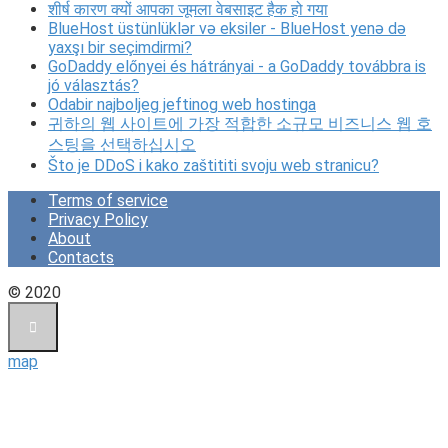
शीर्ष कारण क्यों आपका जूमला वेबसाइट हैक हो गया
BlueHost üstünlüklər və eksiler - BlueHost yenə də
yaxşı bir seçimdirmi?
GoDaddy előnyei és hátrányai - a GoDaddy továbbra is
jó választás?
Odabir najboljeg jeftinog web hostinga
귀하의 웹 사이트에 가장 적합한 소규모 비즈니스 웹 호
스팅을 선택하십시오
Što je DDoS i kako zaštititi svoju web stranicu?
Terms of service
Privacy Policy
About
Contacts
© 2020
map