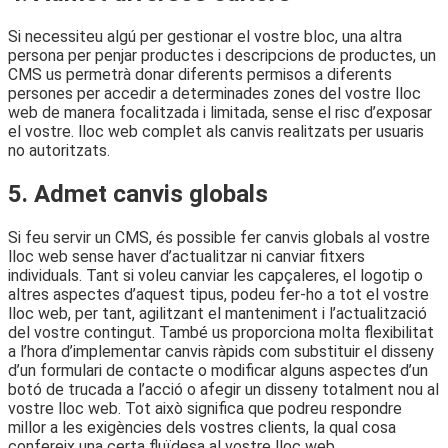
Si necessiteu algú per gestionar el vostre bloc, una altra
persona per penjar productes i descripcions de productes, un
CMS us permetrà donar diferents permisos a diferents
persones per accedir a determinades zones del vostre lloc
web de manera focalitzada i limitada, sense el risc d’exposar
el vostre. lloc web complet als canvis realitzats per usuaris
no autoritzats.
5. Admet canvis globals
Si feu servir un CMS, és possible fer canvis globals al vostre
lloc web sense haver d’actualitzar ni canviar fitxers
individuals. Tant si voleu canviar les capçaleres, el logotip o
altres aspectes d’aquest tipus, podeu fer-ho a tot el vostre
lloc web, per tant, agilitzant el manteniment i l’actualització
del vostre contingut. També us proporciona molta flexibilitat
a l’hora d’implementar canvis ràpids com substituir el disseny
d’un formulari de contacte o modificar alguns aspectes d’un
botó de trucada a l’acció o afegir un disseny totalment nou al
vostre lloc web. Tot això significa que podreu respondre
millor a les exigències dels vostres clients, la qual cosa
confereix una certa fluïdesa al vostre lloc web.