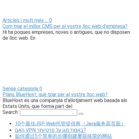
Articles i molt més ...
0
Com triar el millor CMS per al vostre lloc web d’empresa?
Hi ha poques empreses, noves o antigues, que no disposen
de lloc web. En
Sense categoria
0
Plans BlueHost: què triar per al vostre lloc web?
BlueHost és una companyia d’allotjament web basada als
Estats Units, que forma part del
Search:
10个最佳JSP Web托管提供商（Java服务器页面）
האם VPN באמת מגן על פרטיותך?
如何通过5个简单的步骤创建屡获殊荣的网站