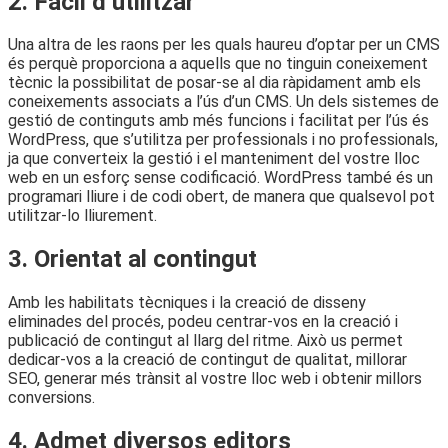
2. Fàcil d’utilitzar
Una altra de les raons per les quals haureu d’optar per un CMS
és perquè proporciona a aquells que no tinguin coneixement
tècnic la possibilitat de posar-se al dia ràpidament amb els
coneixements associats a l’ús d’un CMS. Un dels sistemes de
gestió de continguts amb més funcions i facilitat per l’ús és
WordPress, que s’utilitza per professionals i no professionals,
ja que converteix la gestió i el manteniment del vostre lloc
web en un esforç sense codificació. WordPress també és un
programari lliure i de codi obert, de manera que qualsevol pot
utilitzar-lo lliurement.
3. Orientat al contingut
Amb les habilitats tècniques i la creació de disseny
eliminades del procés, podeu centrar-vos en la creació i
publicació de contingut al llarg del ritme. Això us permet
dedicar-vos a la creació de contingut de qualitat, millorar
SEO, generar més trànsit al vostre lloc web i obtenir millors
conversions.
4. Admet diversos editors