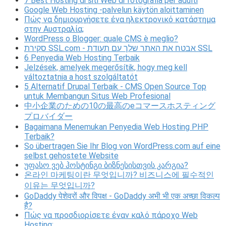
7 Best Hosting di siti Web di fotografia per adulti
Google Web Hosting -palvelun käytön aloittaminen
Πώς να δημιουργήσετε ένα ηλεκτρονικό κατάστημα
στην Αυστραλία;
WordPress o Blogger: quale CMS è meglio?
סקירת SSL.com - אבטח את האתר שלך עם תעודת SSL
6 Penyedia Web Hosting Terbaik
Jelzések, amelyek megerősítik, hogy meg kell
változtatnia a host szolgáltatót
5 Alternatif Drupal Terbaik - CMS Open Source Top
untuk Membangun Situs Web Profesional
中小企業のための10の最高のeコマースホスティング
プロバイダー
Bagaimana Menemukan Penyedia Web Hosting PHP
Terbaik?
So übertragen Sie Ihr Blog von WordPress.com auf eine
selbst gehostete Website
უფასო ვებ ჰოსტინგი ბიზნესისთვის კარგია?
온라인 마케팅이란 무엇입니까? 비즈니스에 필수적인
이유는 무엇입니까?
GoDaddy पेशेवरों और विपक्ष - GoDaddy अभी भी एक अच्छा विकल्प
है?
Πώς να προσδιορίσετε έναν καλό πάροχο Web
Hosting;