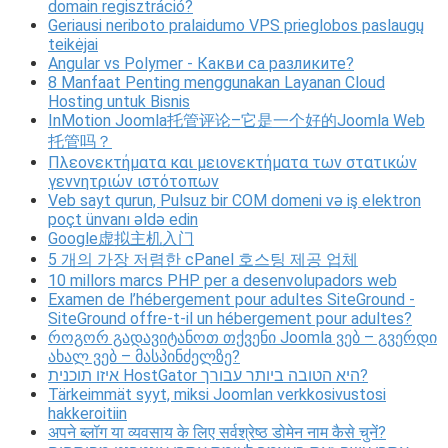
domain regisztráció?
Geriausi neriboto pralaidumo VPS prieglobos paslaugų
teikėjai
Angular vs Polymer - Какви са разликите?
8 Manfaat Penting menggunakan Layanan Cloud
Hosting untuk Bisnis
InMotion Joomla托管评论–它是一个好的Joomla Web
托管吗？
Πλεονεκτήματα και μειονεκτήματα των στατικών
γεννητριών ιστότοπων
Veb sayt qurun, Pulsuz bir COM domeni və iş elektron
poçt ünvanı əldə edin
Google虚拟主机入门
5 개의 가장 저렴한 cPanel 호스팅 제공 업체
10 millors marcs PHP per a desenvolupadors web
Examen de l’hébergement pour adultes SiteGround -
SiteGround offre-t-il un hébergement pour adultes?
როგორ გადავიტანოთ თქვენი Joomla ვებ – გვერდი
ახალ ვებ – მასპინძელზე?
איזו תוכנית HostGator היא הטובה ביותר עבורך?
Tärkeimmät syyt, miksi Joomlan verkkosivustosi
hakkeroitiin
अपने ब्लॉग या व्यवसाय के लिए सर्वश्रेष्ठ डोमेन नाम कैसे चुनें?