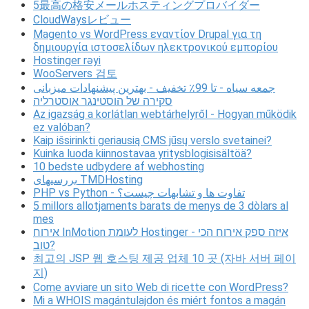
5最高の格安メールホスティングプロバイダー
CloudWaysレビュー
Magento vs WordPress εναντίον Drupal για τη
δημιουργία ιστοσελίδων ηλεκτρονικού εμπορίου
Hostinger rəyi
WooServers 검토
جمعه سیاه - تا 99٪ تخفیف - بهترین پیشنهادات میزبانی
סקירה של הוסטינגר אוסטרליה
Az igazság a korlátlan webtárhelyről - Hogyan működik
ez valóban?
Kaip išsirinkti geriausią CMS jūsų verslo svetainei?
Kuinka luoda kiinnostavaa yritysblogisisältöä?
10 bedste udbydere af webhosting
بررسیهای TMDHosting
PHP vs Python - تفاوت ها و تشابهات چیست؟
5 millors allotjaments barats de menys de 3 dòlars al
mes
אירוח InMotion לעומת Hostinger - איזה ספק אירוח הכי
טוב?
최고의 JSP 웹 호스팅 제공 업체 10 곳 (자바 서버 페이
지)
Come avviare un sito Web di ricette con WordPress?
Mi a WHOIS magántulajdon és miért fontos a magán