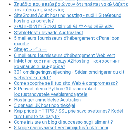
Σημάδια που επιβεβαιώνουν ότι πρέπει να αλλάξετε
τον πάροχο φιλοξενίας
SiteGround Adult hosting hosting - nudi li SiteGround
hosting za odrasle?
개발자를위한 5 가지 최고의 웹 호스팅 제공 업체
StableHost ülevaade Austraaliast
5 meilleurs fournisseurs d’hébergement cPanel bon
marché
Sitejetレビュー
6 meilleurs fournisseurs d’hébergement Web vert
InMotion хостинг срещу A2Hosting - коя хостинг
компания е най-добра?
301 omdirigeringsvejledning - Sådan omdirigerer du dit
websted korrekt?
Come scoprire se il tuo sito Web è compromesso?
8 Peavad olema Python GUI raamistikud
lootustandvatele veebiarendajatele
Hostinger anmeldelse Australien
5 geriausi JK hostingo tiekėjai
Kaip pridėti HTTPS / SSL prie savo svetainės? Kodėl
turėtumėte tai daryti?
Come iniziare un blog di successo sugli alimenti?
8 kõige naeruväärset veebimajutusfunktsiooni