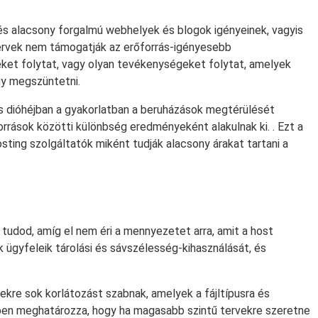
és alacsony forgalmú webhelyek és blogok igényeinek, vagyis
tervek nem támogatják az erőforrás-igényesebb
eket folytat, vagy olyan tevékenységeket folytat, amelyek
agy megszüntetni.
és dióhéjban a gyakorlatban a beruházások megtérülését
orrások közötti különbség eredményeként alakulnak ki. . Ezt a
osting szolgáltatók miként tudják alacsony árakat tartani a
tudod, amíg el nem éri a mennyezetet arra, amit a host
k ügyfeleik tárolási és sávszélesség-kihasználását, és
ekre sok korlátozást szabnak, amelyek a fájltípusra és
ében meghatározza, hogy ha magasabb szintű tervekre szeretne