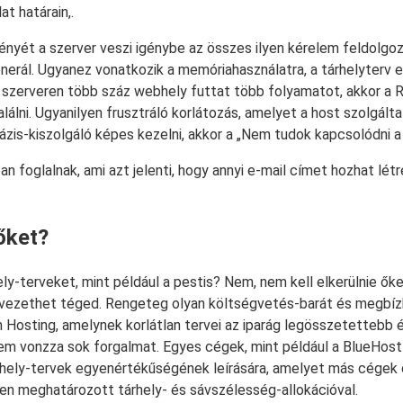
t határain,.
ényét a szerver veszi igénybe az összes ilyen kérelem feldolgo
enerál. Ugyanez vonatkozik a memóriahasználatra, a tárhelyterv 
 szerveren több száz webhely futtat több folyamatot, akkor a R
lni. Ugyanilyen frusztráló korlátozás, amelyet a host szolgálta
zis-kiszolgáló képes kezelni, akkor a „Nem tudok kapcsolódni a
an foglalnak, ami azt jelenti, hogy annyi e-mail címet hozhat létr
 őket?
hely-terveket, mint például a pestis? Nem, nem kell elkerülnie ők
ezethet téged. Rengeteg olyan költségvetés-barát és megbízha
n Hosting, amelynek korlátlan tervei az iparág legösszetetteb
em vonzza sok forgalmat. Egyes cégek, mint például a BlueHost 
rhely-tervek egyenértékűségének leírására, amelyet más cégek d
en meghatározott tárhely- és sávszélesség-allokációval.