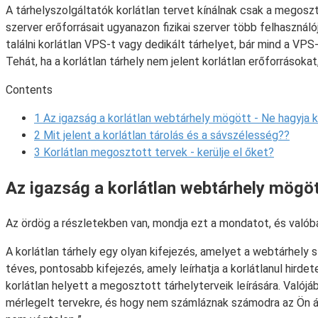
A tárhelyszolgáltatók korlátlan tervet kínálnak csak a megoszto
szerver erőforrásait ugyanazon fizikai szerver több felhaszná
találni korlátlan VPS-t vagy dedikált tárhelyet, bár mind a VPS
Tehát, ha a korlátlan tárhely nem jelent korlátlan erőforrásokat,
Contents
1
Az igazság a korlátlan webtárhely mögött - Ne hagyja k
2
Mit jelent a korlátlan tárolás és a sávszélesség??
3
Korlátlan megosztott tervek - kerülje el őket?
Az igazság a korlátlan webtárhely mögöt
Az ördög a részletekben van, mondja ezt a mondatot, és valóban
A korlátlan tárhely egy olyan kifejezés, amelyet a webtárhely s
téves, pontosabb kifejezés, amely leírhatja a korlátlanul hirde
korlátlan helyett a megosztott tárhelyterveik leírására. Val
mérlegelt tervekre, és hogy nem számláznak számodra az Ön á