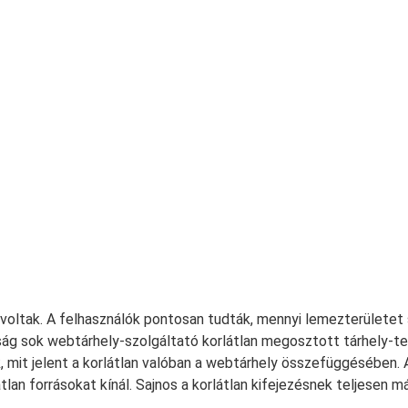
 voltak. A felhasználók pontosan tudták, mennyi lemezterülete
 sok webtárhely-szolgáltató korlátlan megosztott tárhely-terve
k, mit jelent a korlátlan valóban a webtárhely összefüggésében.
látlan forrásokat kínál. Sajnos a korlátlan kifejezésnek teljesen 