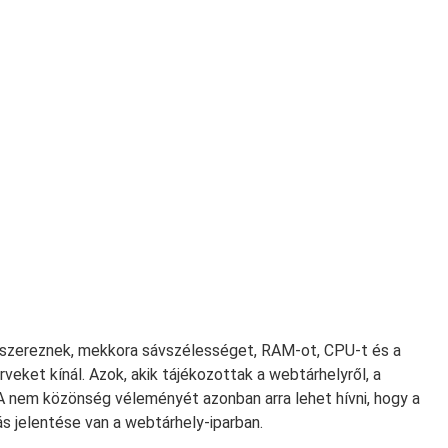
t szereznek, mekkora sávszélességet, RAM-ot, CPU-t és a
ket kínál. Azok, akik tájékozottak a webtárhelyről, a
 A nem közönség véleményét azonban arra lehet hívni, hogy a
más jelentése van a webtárhely-iparban.