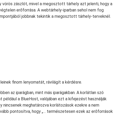
 vörös zászlót, mivel a megosztott tárhely azt jelenti, hogy a
 végtelen erőforrása. A webtárhely-iparban sehol nem fog
szempontjából jobbnak tekintik a megosztott tárhely-terveknél.
einek finom lenyomatát, rávilágít a kérdésre.
ebben az iparágban, mint más iparágakban. A korlátlan szó
nt például a BlueHost, valójában ezt a kifejezést használják
hogy nincsenek meghatározva korlátozások ezekre a nem
ovább pontosítva, hogy „… természetesen ezek az erőforrások