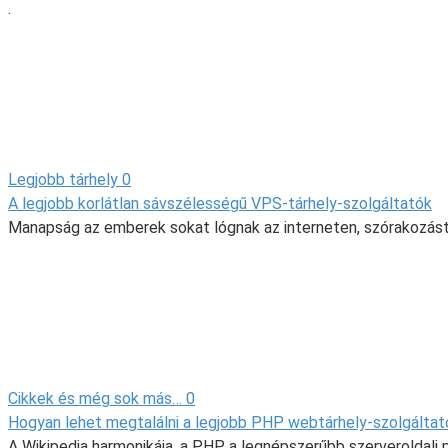
.
Legjobb tárhely
0
A legjobb korlátlan sávszélességű VPS-tárhely-szolgáltatók
Manapság az emberek sokat lógnak az interneten, szórakozást 
Cikkek és még sok más…
0
Hogyan lehet megtalálni a legjobb PHP webtárhely-szolgáltat
A Wikipedia harmonikája, a PHP a legnépszerűbb szerveroldal