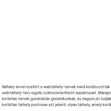
Néhány évvel ezelőtt a webtárhely-tervek mind korlátozottak
webtárhely-terv egyéb számszerűsíthető aspektusait. Manapság
korlátlan tervek gondolatán gondolkodnak, és nagyon jól tudjá
korlátlan tárhely pontosan azt jelenti: olyan tárhely, amely kor