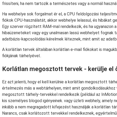
frissíteni, ha nem tartozik a természetes vagy a normál használa
Ha webhelye sok forgalmat ér el, a CPU feldolgozási teljesítm
fiókok CPU-használatát, akkor webhelye lelassul, és hibákat g
Egy szerver rögzített RAM-mal rendelkezik, és ha ugyanazon a
hibaüzeneteket vagy egy unalmasan lassú webhelyet fognak talá
adatbázis-kapcsolódási kérelmek léteznek, mint amit az adatbá
A korlátlan tervek általában korlátlan e-mail fiókokat is magukb
fiókjának tárhelyével..
Korlátlan megosztott tervek - kerülje el
Ez azt jelenti, hogy el kell kerülnie a korlátlan megosztott tár
értelmezés más a webtárhelyen, mint amit gondolkodásukhoz v
megosztott tárhely-tervekkel rendelkezik (például az InMotio
kis személyes blogod igényeinek. vagy üzleti webhely, amely n
inkább a nem megragadott kifejezést használják a korlátlan tá
Narancs, csak korlátozott tervekkel rendelkeznek, egyértelmű