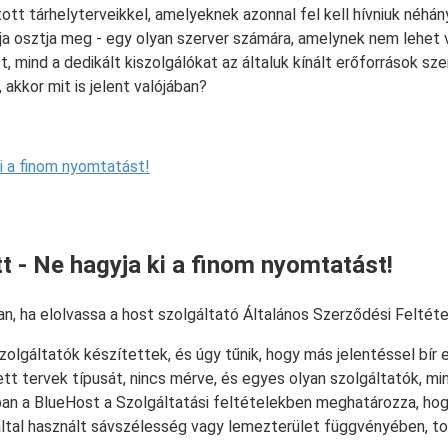
tt tárhelyterveikkel, amelyeknek azonnal fel kell hívniuk néhány
lója osztja meg - egy olyan szerver számára, amelynek nem lehet
-t, mind a dedikált kiszolgálókat az általuk kínált erőforrások 
 akkor mit is jelent valójában?
i a finom nyomtatást!
t - Ne hagyja ki a finom nyomtatást!
, ha elolvassa a host szolgáltató Általános Szerződési Feltétel
zolgáltatók készítettek, és úgy tűnik, hogy más jelentéssel bír 
tett tervek típusát, nincs mérve, és egyes olyan szolgáltatók, mi
ójában a BlueHost a Szolgáltatási feltételekben meghatározza, 
ltal használt sávszélesség vagy lemezterület függvényében, t