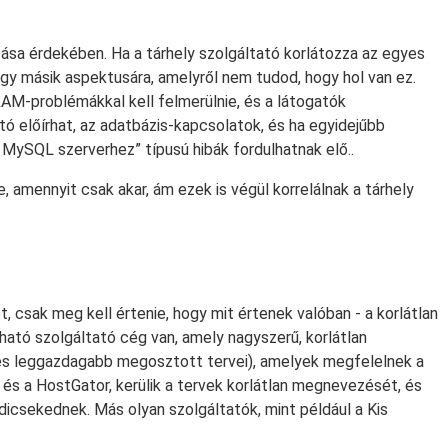
zása érdekében. Ha a tárhely szolgáltató korlátozza az egyes
egy másik aspektusára, amelyről nem tudod, hogy hol van ez.
AM-problémákkal kell felmerülnie, és a látogatók
tó előírhat, az adatbázis-kapcsolatok, és ha egyidejűbb
 MySQL szerverhez” típusú hibák fordulhatnak elő..
e, amennyit csak akar, ám ezek is végül korrelálnak a tárhely
et, csak meg kell értenie, hogy mit értenek valóban - a korlátlan
tó szolgáltató cég van, amely nagyszerű, korlátlan
b és leggazdagabb megosztott tervei), amelyek megfelelnek a
és a HostGator, kerülik a tervek korlátlan megnevezését, és
icsekednek. Más olyan szolgáltatók, mint például a Kis