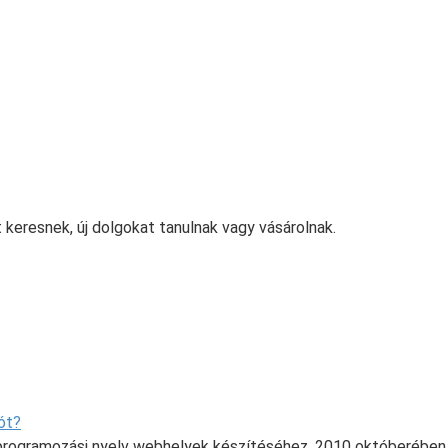
keresnek, új dolgokat tanulnak vagy vásárolnak.
ót?
i programozási nyelv webhelyek készítéséhez. 2010 októberében