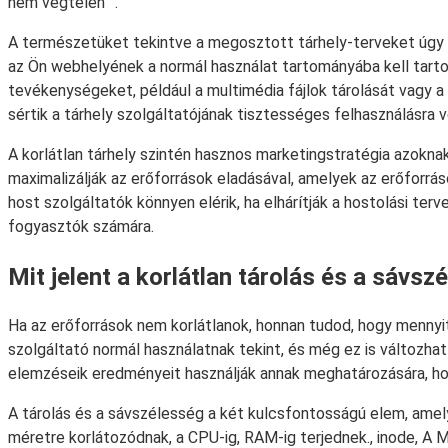
nem végtelen ”.
A természetüket tekintve a megosztott tárhely-terveket úgy t
az Ön webhelyének a normál használat tartományába kell tarto
tevékenységeket, például a multimédia fájlok tárolását vagy 
sértik a tárhely szolgáltatójának tisztességes felhasználásra v
A korlátlan tárhely szintén hasznos marketingstratégia azokn
maximalizálják az erőforrások eladásával, amelyek az erőforrás
host szolgáltatók könnyen elérik, ha elhárítják a hostolási ter
fogyasztók számára.
Mit jelent a korlátlan tárolás és a sávsz
Ha az erőforrások nem korlátlanok, honnan tudod, hogy mennyi
szolgáltató normál használatnak tekint, és még ez is változhat
elemzéseik eredményeit használják annak meghatározására, hog
A tárolás és a sávszélesség a két kulcsfontosságú elem, amelye
méretre korlátozódnak, a CPU-ig, RAM-ig terjednek., inode, A