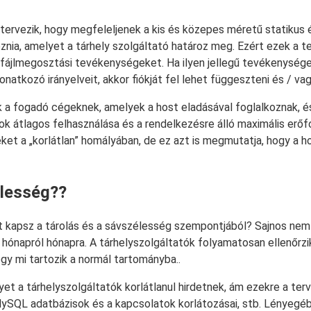
ervezik, hogy megfeleljenek a kis és közepes méretű statikus 
znia, amelyet a tárhely szolgáltató határoz meg. Ezért ezek a 
a fájlmegosztási tevékenységeket. Ha ilyen jellegű tevékenység
onatkozó irányelveit, akkor fiókját fel lehet függeszteni és / v
ak a fogadó cégeknek, amelyek a host eladásával foglalkoznak, 
ok átlagos felhasználása és a rendelkezésre álló maximális erőf
veket a „korlátlan” homályában, de ez azt is megmutatja, hogy a h
élesség??
t kapsz a tárolás és a sávszélesség szempontjából? Sajnos nem 
 hónapról hónapra. A tárhelyszolgáltatók folyamatosan ellenőrzi
y mi tartozik a normál tartományba..
t a tárhelyszolgáltatók korlátlanul hirdetnek, ám ezekre a terv
 MySQL adatbázisok és a kapcsolatok korlátozásai, stb. Lényeg