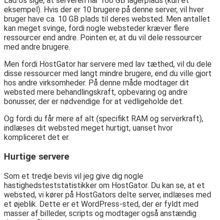
Lad os sige, at serveren har 100 GB lagerplads (kun et
eksempel). Hvis der er 10 brugere på denne server, vil hver
bruger have ca. 10 GB plads til deres websted. Men antallet
kan meget svinge, fordi nogle websteder kræver flere
ressourcer end andre. Pointen er, at du vil dele ressourcer
med andre brugere.
Men fordi HostGator har servere med lav tæthed, vil du dele
disse ressourcer med langt mindre brugere, end du ville gjort
hos andre virksomheder. På denne måde modtager dit
websted mere behandlingskraft, opbevaring og andre
bonusser, der er nødvendige for at vedligeholde det.
Og fordi du får mere af alt (specifikt RAM og serverkraft),
indlæses dit websted meget hurtigt, uanset hvor
kompliceret det er.
Hurtige servere
Som et tredje bevis vil jeg give dig nogle
hastighedsteststatistikker om HostGator. Du kan se, at et
websted, vi kører på HostGators delte server, indlæses med
et øjeblik. Dette er et WordPress-sted, der er fyldt med
masser af billeder, scripts og modtager også anstændig