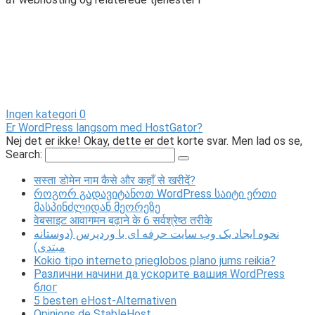
Ingen kategori
0
Er WordPress langsom med HostGator?
Nej det er ikke! Okay, dette er det korte svar. Men lad os se,
Search:
सस्ता डोमेन नाम कैसे और कहाँ से खरीदें?
როგორ გადავიტანოთ WordPress საიტი ერთი
მასპინძლიდან მეორეზე
वेबसाइट आवागमन बढ़ाने के 6 सर्वश्रेष्ठ तरीके
نحوه ایجاد یک وب سایت حرفه ای با وردپرس (دوستانه
مبتدی)
Kokio tipo interneto prieglobos plano jums reikia?
Различни начини да ускорите вашия WordPress
блог
5 besten eHost-Alternativen
Opinions de StableHost