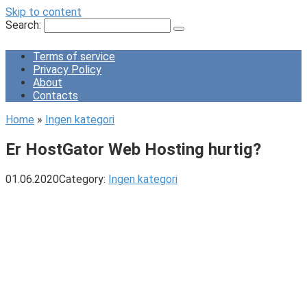
Skip to content
Search:
Terms of service
Privacy Policy
About
Contacts
Home
»
Ingen kategori
Er HostGator Web Hosting hurtig?
01.06.2020
Category:
Ingen kategori