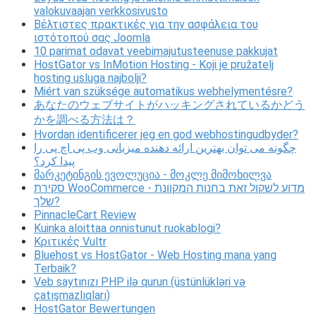
valokuvaajan verkkosivusto
Βέλτιστες πρακτικές για την ασφάλεια του
ιστότοπού σας Joomla
10 parimat odavat veebimajutusteenuse pakkujat
HostGator vs InMotion Hosting - Koji je pružatelj
hosting usluga najbolji?
Miért van szüksége automatikus webhelymentésre?
あなたのウェブサイトがハッキングされているかどう
かを調べる方法は？
Hvordan identificerer jeg en god webhostingudbyder?
چگونه می توان بهترین ارائه دهنده میزبانی وب پی اچ پی را
پیدا کرد؟
მარკეტინგის ევოლუცია - მოკლე მიმოხილვა
סקירת WooCommerce - מדוע לשקול זאת בחנות המקוונת
שלך?
PinnacleCart Review
Kuinka aloittaa onnistunut ruokablogi?
Κριτικές Vultr
Bluehost vs HostGator - Web Hosting mana yang
Terbaik?
Veb saytınızı PHP ilə qurun (üstünlükləri və
çatışmazlıqları)
HostGator Bewertungen