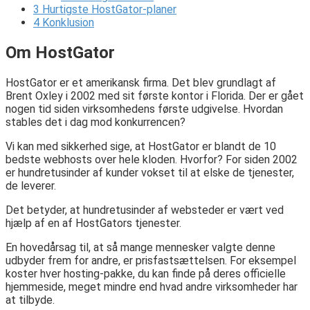
3
Hurtigste HostGator-planer
4
Konklusion
Om HostGator
HostGator er et amerikansk firma. Det blev grundlagt af
Brent Oxley i 2002 med sit første kontor i Florida. Der er gået
nogen tid siden virksomhedens første udgivelse. Hvordan
stables det i dag mod konkurrencen?
Vi kan med sikkerhed sige, at HostGator er blandt de 10
bedste webhosts over hele kloden. Hvorfor? For siden 2002
er hundretusinder af kunder vokset til at elske de tjenester,
de leverer.
Det betyder, at hundretusinder af websteder er vært ved
hjælp af en af ​​HostGators tjenester.
En hovedårsag til, at så mange mennesker valgte denne
udbyder frem for andre, er prisfastsættelsen. For eksempel
koster hver hosting-pakke, du kan finde på deres officielle
hjemmeside, meget mindre end hvad andre virksomheder har
at tilbyde.