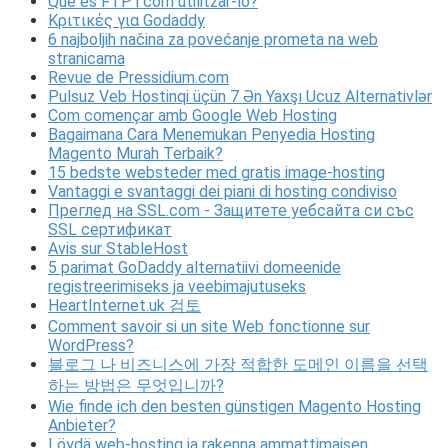
Què és FTP i com utilitzar-lo?
Κριτικές για Godaddy
6 najboljih načina za povećanje prometa na web
stranicama
Revue de Pressidium.com
Pulsuz Veb Hostinqi üçün 7 Ən Yaxşı Ucuz Alternativlər
Com començar amb Google Web Hosting
Bagaimana Cara Menemukan Penyedia Hosting
Magento Murah Terbaik?
15 bedste websteder med gratis image-hosting
Vantaggi e svantaggi dei piani di hosting condiviso
Преглед на SSL.com - Защитете уебсайта си със
SSL сертификат
Avis sur StableHost
5 parimat GoDaddy alternatiivi domeenide
registreerimiseks ja veebimajutuseks
HeartInternet.uk 검토
Comment savoir si un site Web fonctionne sur
WordPress?
블로그 나 비즈니스에 가장 적합한 도메인 이름을 선택
하는 방법은 무엇입니까?
Wie finde ich den besten günstigen Magento Hosting
Anbieter?
Löydä web-hosting ja rakenna ammattimaisen