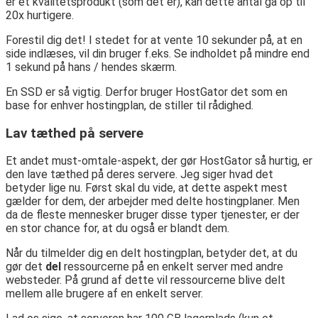
er et kvalitetsprodukt (som det er), kan dette antal gå op til
20x hurtigere.
Forestil dig det! I stedet for at vente 10 sekunder på, at en
side indlæses, vil din bruger f.eks. Se indholdet på mindre end
1 sekund på hans / hendes skærm.
En SSD er så vigtig. Derfor bruger HostGator det som en
base for enhver hostingplan, de stiller til rådighed.
Lav tæthed på servere
Et andet must-omtale-aspekt, der gør HostGator så hurtig, er
den lave tæthed på deres servere. Jeg siger hvad det
betyder lige nu. Først skal du vide, at dette aspekt mest
gælder for dem, der arbejder med delte hostingplaner. Men
da de fleste mennesker bruger disse typer tjenester, er der
en stor chance for, at du også er blandt dem.
Når du tilmelder dig en delt hostingplan, betyder det, at du
gør det
del
ressourcerne på en enkelt server med andre
websteder. På grund af dette vil ressourcerne blive delt
mellem alle brugere af en enkelt server.