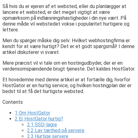
Så hvis du er ejeren af ​​et websted, eller du planlægger at
lancere et websted, er det meget vigtigt at være
opmærksom på indlæsningshastigheder i din nye vært. På
denne måde vil webstedet vokse i popularitet hurtigere og
lettere.
Men du spørger måske dig selv: Hvilket webhostingfirma er
kendt for at være hurtigt? Det er et godt spørgsmål! I denne
artikel diskuterer vi svaret.
Mere præcist vil vi tale om en hostingudbyder, der er en
verdensomspændende brugt tjeneste. Det kaldes HostGator.
Et hovedemne med denne artikel er at fortælle dig, hvorfor
HostGator er en hurtig service, og hvilken hostingplan der er
bedst til at få det hurtigste websted.
Contents
1
Om HostGator
2
Er HostGator hurtig?
2.1
SSD-lagre
2.2
Lav tæthed på servere
2.3
Hurtige servere