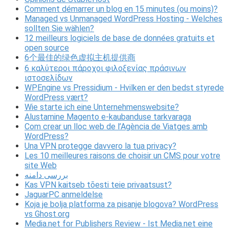
Comment démarrer un blog en 15 minutes (ou moins)?
Managed vs Unmanaged WordPress Hosting - Welches
sollten Sie wählen?
12 meilleurs logiciels de base de données gratuits et
open source
6个最佳的绿色虚拟主机提供商
6 καλύτεροι πάροχοι φιλοξενίας πράσινων
ιστοσελίδων
WPEngine vs Pressidium - Hvilken er den bedst styrede
WordPress vært?
Wie starte ich eine Unternehmenswebsite?
Alustamine Magento e-kaubanduse tarkvaraga
Com crear un lloc web de l’Agència de Viatges amb
WordPress?
Una VPN protegge davvero la tua privacy?
Les 10 meilleures raisons de choisir un CMS pour votre
site Web
بررسی دامنه
Kas VPN kaitseb tõesti teie privaatsust?
JaguarPC anmeldelse
Koja je bolja platforma za pisanje blogova? WordPress
vs Ghost.org
Media.net for Publishers Review - Ist Media.net eine