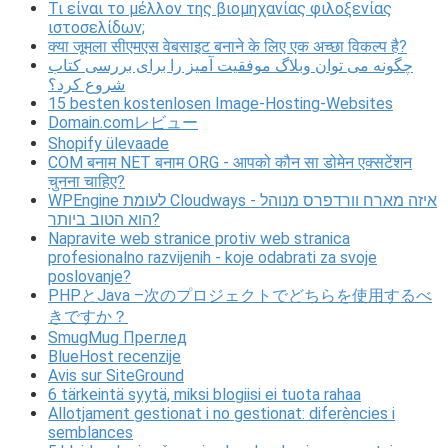
Τι είναι το μέλλον της βιομηχανίας φιλοξενίας
ιστοσελίδων;
क्या जूमला सीएमएस वेबसाइट बनाने के लिए एक अच्छा विकल्प है?
چگونه می توان وبلاگ موفقیت آمیز را برای بررسی کتاب
شروع کرد؟
15 besten kostenlosen Image-Hosting-Websites
Domain.comレビュー
Shopify ülevaade
COM बनाम NET बनाम ORG - आपको कौन सा डोमेन एक्सटेंशन
चुनना चाहिए?
WPEngine לעומת Cloudways - איזה מארח וורדפרס מנוהל
הוא הטוב ביותר?
Napravite web stranice protiv web stranica
profesionalno razvijenih - koje odabrati za svoje
poslovanje?
PHPとJava –次のプロジェクトでどちらを使用するべ
きですか？
SmugMug Преглед
BlueHost recenzije
Avis sur SiteGround
6 tärkeintä syytä, miksi blogiisi ei tuota rahaa
Allotjament gestionat i no gestionat: diferències i
semblances