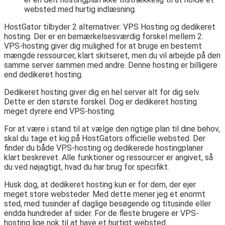
websted med hurtig indlæsning.
HostGator tilbyder 2 alternativer: VPS Hosting og dedikeret
hosting. Der er en bemærkelsesværdig forskel mellem 2:
VPS-hosting giver dig mulighed for at bruge en bestemt
mængde ressourcer, klart skitseret, men du vil arbejde på den
samme server sammen med andre. Denne hosting er billigere
end dedikeret hosting.
Dedikeret hosting giver dig en hel server alt for dig selv.
Dette er den største forskel. Dog er dedikeret hosting
meget dyrere end VPS-hosting.
For at være i stand til at vælge den rigtige plan til dine behov,
skal du tage et kig på HostGators officielle websted. Der
finder du både VPS-hosting og dedikerede hostingplaner
klart beskrevet. Alle funktioner og ressourcer er angivet, så
du ved nøjagtigt, hvad du har brug for specifikt.
Husk dog, at dedikeret hosting kun er for dem, der ejer
meget store websteder. Med dette mener jeg et enormt
sted, med tusinder af daglige besøgende og titusinde eller
endda hundreder af sider. For de fleste brugere er VPS-
hosting lige nok til at have et hurtigt websted.