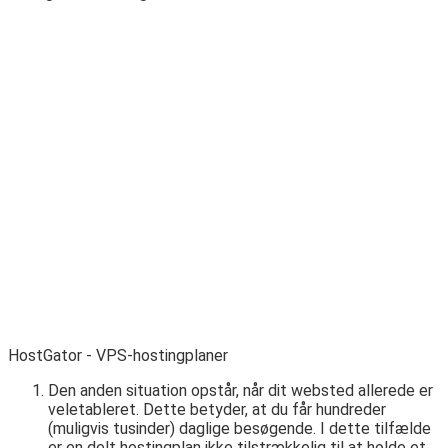
HostGator - VPS-hostingplaner
Den anden situation opstår, når dit websted allerede er
veletableret. Dette betyder, at du får hundreder
(muligvis tusinder) daglige besøgende. I dette tilfælde
er en delt hostingplan ikke tilstrækkelig til at holde et