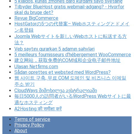
5 klaidos, kurias žmonės daro kurdami savo svetainę
Tilbyder BlueHost gratis webmail-adgang? - Hvorfor
skal du bruge det?
Revue BigCommerce
HostGatorの5つの代替案– Webホスティングとドメイ
ン名登録
Joomla Webサイトを新しいWebホストに転送する方
法？
Veb saytını qurarkən 5 adamın səhvləri
5 meilleurs fournisseurs d’hébergement WooCommerce
建立网站，获取免费的COM域和企业电子邮件地址
Ulasan Netfirms.com
Sådan oprettes et websted med WordPress?
웹 사이트 구축, 무료 COM 도메인 및 비즈니스 이메일
주소 받기
CloudWays მიმოხილვა ავსტრალიაში
毎日5000人の訪問者がいるWordPress Webサイトに最
適なホスティング
A2Hosting की समीक्षा करें
Terms of service
Privacy Policy
About