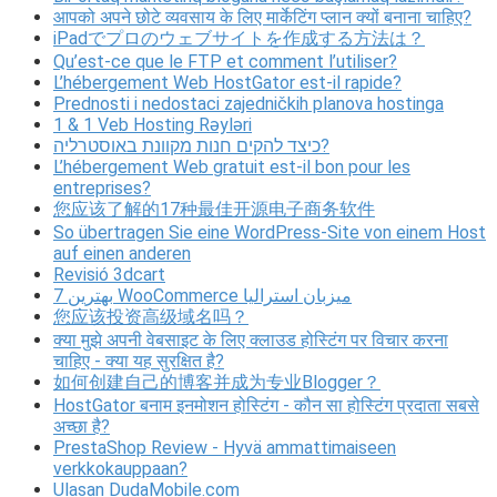
आपको अपने छोटे व्यवसाय के लिए मार्केटिंग प्लान क्यों बनाना चाहिए?
iPadでプロのウェブサイトを作成する方法は？
Qu’est-ce que le FTP et comment l’utiliser?
L’hébergement Web HostGator est-il rapide?
Prednosti i nedostaci zajedničkih planova hostinga
1 & 1 Veb Hosting Rəyləri
כיצד להקים חנות מקוונת באוסטרליה?
L’hébergement Web gratuit est-il bon pour les
entreprises?
您应该了解的17种最佳开源电子商务软件
So übertragen Sie eine WordPress-Site von einem Host
auf einen anderen
Revisió 3dcart
7 بهترین WooCommerce میزبان استرالیا
您应该投资高级域名吗？
क्या मुझे अपनी वेबसाइट के लिए क्लाउड होस्टिंग पर विचार करना
चाहिए - क्या यह सुरक्षित है?
如何创建自己的博客并成为专业Blogger？
HostGator बनाम इनमोशन होस्टिंग - कौन सा होस्टिंग प्रदाता सबसे
अच्छा है?
PrestaShop Review - Hyvä ammattimaiseen
verkkokauppaan?
Ulasan DudaMobile.com