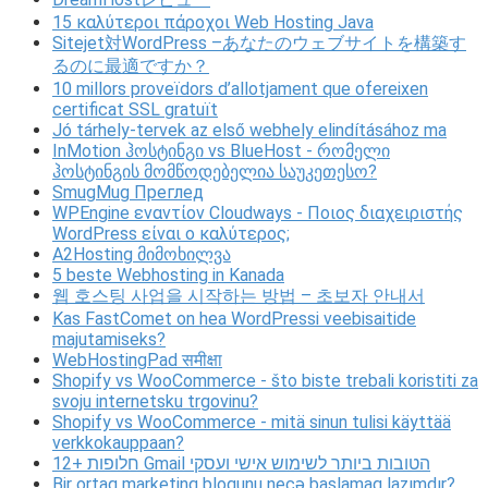
15 καλύτεροι πάροχοι Web Hosting Java
Sitejet対WordPress –あなたのウェブサイトを構築す
るのに最適ですか？
10 millors proveïdors d’allotjament que ofereixen
certificat SSL gratuït
Jó tárhely-tervek az első webhely elindításához ma
InMotion ჰოსტინგი vs BlueHost - რომელი
ჰოსტინგის მომწოდებელია საუკეთესო?
SmugMug Преглед
WPEngine εναντίον Cloudways - Ποιος διαχειριστής
WordPress είναι ο καλύτερος;
A2Hosting მიმოხილვა
5 beste Webhosting in Kanada
웹 호스팅 사업을 시작하는 방법 – 초보자 안내서
Kas FastComet on hea WordPressi veebisaitide
majutamiseks?
WebHostingPad समीक्षा
Shopify vs WooCommerce - što biste trebali koristiti za
svoju internetsku trgovinu?
Shopify vs WooCommerce - mitä sinun tulisi käyttää
verkkokauppaan?
12+ חלופות Gmail הטובות ביותר לשימוש אישי ועסקי
Bir ortaq marketinq blogunu necə başlamaq lazımdır?