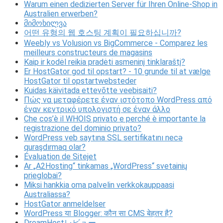
Warum einen dedizierten Server für Ihren Online-Shop in
Australien erwerben?
მიმოხილვა
어떤 유형의 웹 호스팅 계획이 필요하십니까?
Weebly vs Volusion vs BigCommerce - Comparez les
meilleurs constructeurs de magasins
Kaip ir kodėl reikia pradėti asmeninį tinklaraštį?
Er HostGator god til opstart? - 10 grunde til at vælge
HostGator til opstartwebsteder
Kuidas käivitada ettevõtte veebisaiti?
Πώς να μεταφέρετε έναν ιστότοπο WordPress από
έναν κεντρικό υπολογιστή σε έναν άλλο
Che cos’è il WHOIS privato e perché è importante la
registrazione del dominio privato?
WordPress veb saytına SSL sertifikatını necə
quraşdırmaq olar?
Évaluation de Sitejet
Ar „A2Hosting“ tinkamas „WordPress“ svetainių
prieglobai?
Miksi hankkia oma palvelin verkkokauppaasi
Australiassa?
HostGator anmeldelser
WordPress या Blogger: कौन सा CMS बेहतर है?
DreamHostレビュー