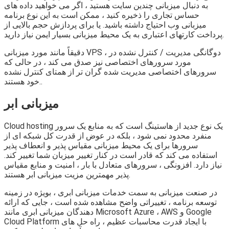
به دنبال میزبانی چندین سایت هستید ، اگر می خواهید داده های
حساس تجاری را ذخیره کنید ، ممکن است به این نوع برنامه
میزبانی وب احتیاج داشته باشید. یا برای پردازش حجم بالایی از
پرداخت کارتهای اعتباری به یک محیط میزبانی بسیار ایمن نیاز دارید.
دقیقاً مانند مورد میزبانی VPS ، دوگانگی مدیریت / کنترل نشده در
مورد سرورهای اختصاصی نیز صدق می کند ، در حالی که
سرورهای اختصاصی مدیریت شده گران تر از همتای کنترل نشده
خود هستند..
میزبانی ابر
Cloud hosting یک نوع جدید از هاستینگ است که به منابع یک سرور
منفرد محدود نمی شود ، بلکه در عوض از قدرت کل شبکه ای از
سرورها برای یک محیط میزبانی مقیاس پذیر و انعطاف پذیر
استفاده می کند که قادر است در کنار تغییر میزبان شما تغییر کند.
نیاز دارد. افزونگی ، سرورهای متعادل با بار ، امنیت و منابع مقیاس
پذیر مهمترین مزیت میزبانی ابر هستند.
در صنعت میزبانی به سمت خدمات میزبانی ابری ، بویژه در زمینه
توسعه برنامه ، تغییراتی واضح مشاهده شده است ، جایی که ارائه
دهندگان میزبانی ابری مانند Microsoft Azure ، AWS و Google
Cloud Platform با ایجاد قدرت محاسبات عظیم ، راه حل های