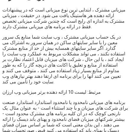
میزبانی مشترک ، ابتدایی ترین نوع میزبانی است که در پیشنهادات
ارائه دهنده هر هاستینگ یافت می شود. در حقیقت ، میزبانی
مشترک به اندازه ای رایج است که چندین شرکت میزبانی تخصص
فقط در ارائه برنامه های میزبانی مشترک دارند.
در یک حساب میزبانی مشترک ، وب سایت شما منابع یک سرور
معین را با سایر سایتهای ساکن در همان سرور به اشتراک می
گذارد. اگر سایر سایتهای همسایه بیش از حد از منابع مشترک
استفاده نکنند ، می تواند مشکلات مربوط به عملکرد وب سایت را
ایجاد کند ، با این حال ، شرکت های میزبان قابل اعتماد نظارت بر
استفاده از منابع و تعلیق یا اکانت های دریچه گاز را که به طور
مداوم از منابع بسیار زیاد استفاده می کنند ، متوقف می کنند و
تعیین می کنند آنها را برای برنامه ای ارتقا دهند بهتر نیازهای وب
سایت خود را تأمین می کند.
مرتبط: لیست 10 ارائه دهنده برتر میزبانی وب ارزان
برنامه های میزبانی نامحدود یا نامحدود استاندارد استاندارد صنعت
برای شرکت های میزبان و با چند استثناء است - به عنوان مثال. یک
نارنجی کوچک که در آن کلیه برنامه های مشترک محدود است -
بیشتر شرکتهای میزبان فضای نامحدود و پهنای باند دیسک را ارائه
می دهند ، این بدان معنی است که شما بر اساس میزان فضای
دیسک یا پهنای باند که استفاده می کنید قبض صورتحساب شما