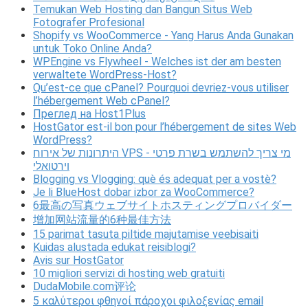
Temukan Web Hosting dan Bangun Situs Web
Fotografer Profesional
Shopify vs WooCommerce - Yang Harus Anda Gunakan
untuk Toko Online Anda?
WPEngine vs Flywheel - Welches ist der am besten
verwaltete WordPress-Host?
Qu’est-ce que cPanel? Pourquoi devriez-vous utiliser
l’hébergement Web cPanel?
Преглед на Host1Plus
HostGator est-il bon pour l’hébergement de sites Web
WordPress?
היתרונות של אירוח VPS - מי צריך להשתמש בשרת פרטי
וירטואלי
Blogging vs Vlogging: què és adequat per a vostè?
Je li BlueHost dobar izbor za WooCommerce?
6最高の写真ウェブサイトホスティングプロバイダー
增加网站流量的6种最佳方法
15 parimat tasuta piltide majutamise veebisaiti
Kuidas alustada edukat reisiblogi?
Avis sur HostGator
10 migliori servizi di hosting web gratuiti
DudaMobile.com评论
5 καλύτεροι φθηνοί πάροχοι φιλοξενίας email