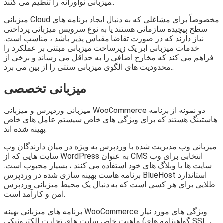
میزبانی نوآورانه را تنظیم می کنند..
میزبانی Cloud مخصوصاً برای مشاغلی که به دنبال ایجاد برنامه های
سطح پیچیده سازمانی هستند یا به نوع سرویس میزبانی پرداختی
نیاز دارند که در صورت تقاضا مقیاس پذیر باشد ، مناسب است.
خدمات میزبانی ابر یک زیرساخت میزبانی مبتنی بر عملکرد را
فراهم می کند که مخارج اضافی را به حداقل می رساند و برخی از
محدودیت های الگوی میزبانی سنتی را از بین می برد..
میزبانی تخصصی
میزبانی وردپرس و میزبانی WooCommerce دو نمونه از برنامه
هاستینگ هستند که برای ویژگی های خاص سیستم عامل های خاص
بهینه شده اند.
میزبانی وب مدیریت شده با وردپرس به ویژه در میان دارندگان وب
سایت هایی که از WordPress به عنوان CMS انتخابی برای وب
سایت ها یا وبلاگ های خود استفاده می کنند ، بسیار محبوب است.
برنامه هاست بهینه سازی شده در وردپرس BlueHost استاندارد
طلایی برای هر کسی است که به دنبال یک محیط میزبانی وردپرس
امن و کارآمد است.
برنامه های میزبانی بهینه WooCommerce ویژگی های مورد نیاز
ماهیت خاص سایت های تجارت الکترونیکی (گواهینامه های SSL ،