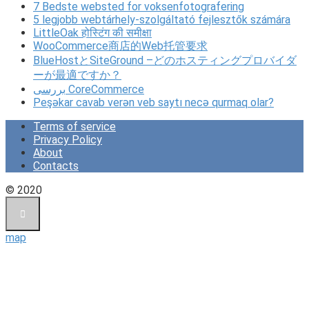
7 Bedste websted for voksenfotografering
5 legjobb webtárhely-szolgáltató fejlesztők számára
LittleOak होस्टिंग की समीक्षा
WooCommerce商店的Web托管要求
BlueHostとSiteGround –どのホスティングプロバイダ
ーが最適ですか？
بررسی CoreCommerce
Peşəkar cavab verən veb saytı necə qurmaq olar?
Terms of service
Privacy Policy
About
Contacts
© 2020
map