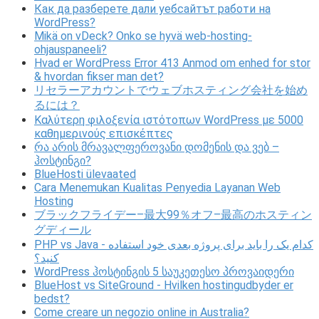
Как да разберете дали уебсайтът работи на
WordPress?
Mikä on vDeck? Onko se hyvä web-hosting-
ohjauspaneeli?
Hvad er WordPress Error 413 Anmod om enhed for stor
& hvordan fikser man det?
リセラーアカウントでウェブホスティング会社を始め
るには？
Καλύτερη φιλοξενία ιστότοπων WordPress με 5000
καθημερινούς επισκέπτες
რა არის მრავალფეროვანი დომენის და ვებ –
ჰოსტინგი?
BlueHosti ülevaated
Cara Menemukan Kualitas Penyedia Layanan Web
Hosting
ブラックフライデー–最大99％オフ–最高のホスティン
グディール
PHP vs Java - کدام یک را باید برای پروژه بعدی خود استفاده
کنید؟
WordPress ჰოსტინგის 5 საუკეთესო პროვაიდერი
BlueHost vs SiteGround - Hvilken hostingudbyder er
bedst?
Come creare un negozio online in Australia?