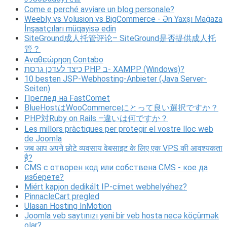
Come e perché avviare un blog personale?
Weebly vs Volusion vs BigCommerce - Ən Yaxşı Mağaza
İnşaatçıları müqayisə edin
SiteGround成人托管评论– SiteGround是否提供成人托
管？
Αναθεώρηση Contabo
כיצד לעדכן גרסת PHP ב- XAMPP (Windows)?
10 besten JSP-Webhosting-Anbieter (Java Server-
Seiten)
Преглед на FastComet
BlueHostはWooCommerceにとって良い選択ですか？
PHP対Ruby on Rails –違いは何ですか？
Les millors pràctiques per protegir el vostre lloc web
de Joomla
जब आप अपने छोटे व्यवसाय वेबसाइट के लिए एक VPS की आवश्यकता
है?
CMS с отворен код или собствена CMS - кое да
изберете?
Miért kapjon dedikált IP-címet webhelyéhez?
PinnacleCart pregled
Ulasan Hosting InMotion
Joomla veb saytınızı yeni bir veb hosta necə köçürmək
olar?