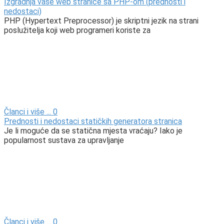
Izgradnja vaše web stranice sa PHP-om (prednosti i
nedostaci)
PHP (Hypertext Preprocessor) je skriptni jezik na strani
poslužitelja koji web programeri koriste za
Članci i više ...
0
Prednosti i nedostaci statičkih generatora stranica
Je li moguće da se statična mjesta vraćaju? Iako je
popularnost sustava za upravljanje
Članci i više ...
0