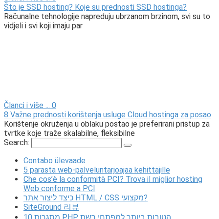
Što je SSD hosting? Koje su prednosti SSD hostinga?
Računalne tehnologije napreduju ubrzanom brzinom, svi su to
vidjeli i svi koji imaju par
Članci i više ...
0
8 Važne prednosti korištenja usluge Cloud hostinga za posao
Korištenje okruženja u oblaku postao je preferirani pristup za
tvrtke koje traže skalabilne, fleksibilne
Search:
Contabo ülevaade
5 parasta web-palveluntarjoajaa kehittäjille
Che cos’è la conformità PCI? Trova il miglior hosting
Web conforme a PCI
כיצד ליצור אתר HTML / CSS מקצועי?
SiteGround 리뷰
10 מסגרות PHP הטובות ביותר למפתחי רשת