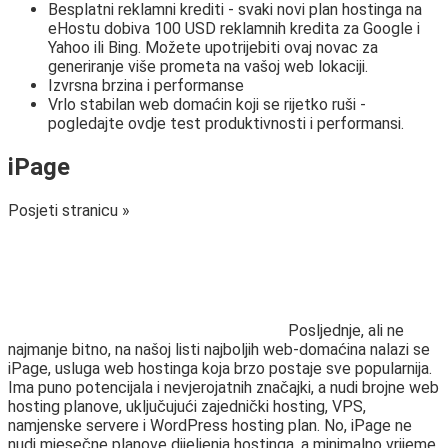
Besplatni reklamni krediti - svaki novi plan hostinga na
eHostu dobiva 100 USD reklamnih kredita za Google i
Yahoo ili Bing. Možete upotrijebiti ovaj novac za
generiranje više prometa na vašoj web lokaciji.
Izvrsna brzina i performanse
Vrlo stabilan web domaćin koji se rijetko ruši -
pogledajte ovdje test produktivnosti i performansi.
iPage
Posjeti stranicu »
Posljednje, ali ne
najmanje bitno, na našoj listi najboljih web-domaćina nalazi se
iPage, usluga web hostinga koja brzo postaje sve popularnija.
Ima puno potencijala i nevjerojatnih značajki, a nudi brojne web
hosting planove, uključujući zajednički hosting, VPS,
namjenske servere i WordPress hosting plan. No, iPage ne
nudi mjesečne planove dijeljenja hostinga, a minimalno vrijeme