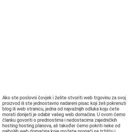
Ako ste poslovni čovjek i želite stvoriti web trgovinu za svoj
proizvod ili ste jednostavno nadareni pisac koji želi pokrenuti
blog ili web stranicu, jedna od najvažnijih odluka koju ćete
morati donijeti je odabir vašeg web domaćina. U ovom ćemo
članku govoriti o prednostima i nedostacima zajedničkih
hosting hosting planova, ali također ćemo pokriti neke od
najboljih web domaćina koje možete pronaći na tržištu i