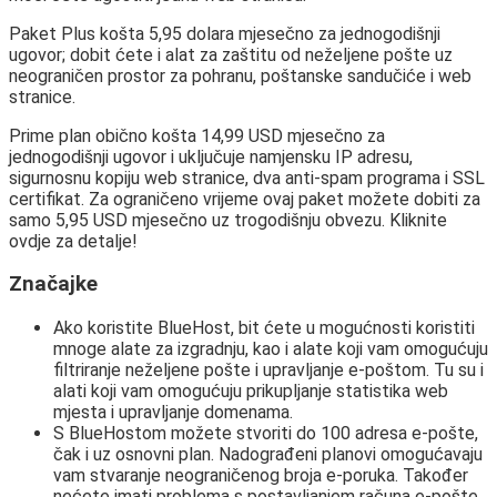
Paket Plus košta 5,95 dolara mjesečno za jednogodišnji
ugovor; dobit ćete i alat za zaštitu od neželjene pošte uz
neograničen prostor za pohranu, poštanske sandučiće i web
stranice.
Prime plan obično košta 14,99 USD mjesečno za
jednogodišnji ugovor i uključuje namjensku IP adresu,
sigurnosnu kopiju web stranice, dva anti-spam programa i SSL
certifikat. Za ograničeno vrijeme ovaj paket možete dobiti za
samo 5,95 USD mjesečno uz trogodišnju obvezu. Kliknite
ovdje za detalje!
Značajke
Ako koristite BlueHost, bit ćete u mogućnosti koristiti
mnoge alate za izgradnju, kao i alate koji vam omogućuju
filtriranje neželjene pošte i upravljanje e-poštom. Tu su i
alati koji vam omogućuju prikupljanje statistika web
mjesta i upravljanje domenama.
S BlueHostom možete stvoriti do 100 adresa e-pošte,
čak i uz osnovni plan. Nadograđeni planovi omogućavaju
vam stvaranje neograničenog broja e-poruka. Također
nećete imati problema s postavljanjem računa e-pošte