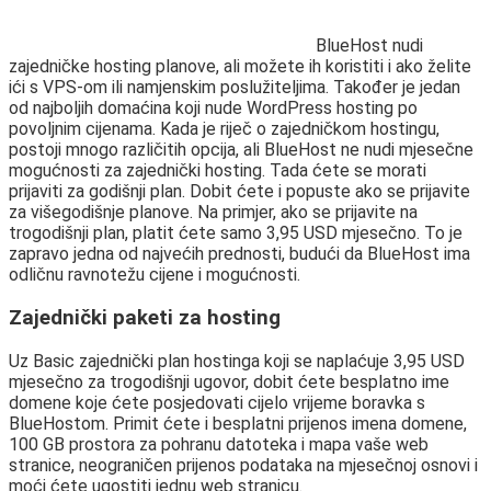
BlueHost nudi
zajedničke hosting planove, ali možete ih koristiti i ako želite
ići s VPS-om ili namjenskim poslužiteljima. Također je jedan
od najboljih domaćina koji nude WordPress hosting po
povoljnim cijenama. Kada je riječ o zajedničkom hostingu,
postoji mnogo različitih opcija, ali BlueHost ne nudi mjesečne
mogućnosti za zajednički hosting. Tada ćete se morati
prijaviti za godišnji plan. Dobit ćete i popuste ako se prijavite
za višegodišnje planove. Na primjer, ako se prijavite na
trogodišnji plan, platit ćete samo 3,95 USD mjesečno. To je
zapravo jedna od najvećih prednosti, budući da BlueHost ima
odličnu ravnotežu cijene i mogućnosti.
Zajednički paketi za hosting
Uz Basic zajednički plan hostinga koji se naplaćuje 3,95 USD
mjesečno za trogodišnji ugovor, dobit ćete besplatno ime
domene koje ćete posjedovati cijelo vrijeme boravka s
BlueHostom. Primit ćete i besplatni prijenos imena domene,
100 GB prostora za pohranu datoteka i mapa vaše web
stranice, neograničen prijenos podataka na mjesečnoj osnovi i
moći ćete ugostiti jednu web stranicu.