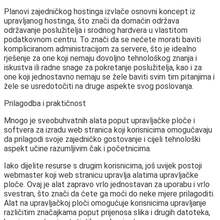
Planovi zajedničkog hostinga izvlače osnovni koncept iz
upravljanog hostinga, što znači da domaćin održava
održavanje poslužitelja i srodnog hardvera u vlastitom
podatkovnom centru. To znači da se nećete morati baviti
kompliciranom administracijom za servere, što je idealno
rješenje za one koji nemaju dovoljno tehnološkog znanja i
iskustva ili radne snage za pokretanje poslužitelja, kao i za
one koji jednostavno nemaju se žele baviti svim tim pitanjima i
žele se usredotočiti na druge aspekte svog poslovanja.
Prilagodba i praktičnost
Mnogo je sveobuhvatnih alata poput upravljačke ploče i
softvera za izradu web stranica koji korisnicima omogućavaju
da prilagodi svoje zajedničko gostovanje i cijeli tehnološki
aspekt učine razumljivim čak i početnicima.
Iako dijelite resurse s drugim korisnicima, još uvijek postoji
webmaster koji web stranicu upravlja alatima upravljačke
ploče. Ovaj je alat zapravo vrlo jednostavan za uporabu i vrlo
svestran, što znači da ćete ga moći do neke mjere prilagoditi.
Alat na upravljačkoj ploči omogućuje korisnicima upravljanje
različitim značajkama poput prijenosa slika i drugih datoteka,