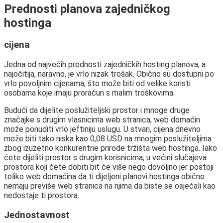
Prednosti planova zajedničkog
hostinga
cijena
Jedna od najvećih prednosti zajedničkih hosting planova, a
najočitija, naravno, je vrlo nizak trošak. Obično su dostupni po
vrlo povoljnim cijenama, što može biti od velike koristi
osobama koje imaju proračun s malim troškovima.
Budući da dijelite poslužiteljski prostor i mnoge druge
značajke s drugim vlasnicima web stranica, web domaćin
može ponuditi vrlo jeftiniju uslugu. U stvari, cijena dnevno
može biti tako niska kao 0,08 USD na mnogim poslužiteljima
zbog izuzetno konkurentne prirode tržišta web hostinga. Iako
ćete dijeliti prostor s drugim korisnicima, u većini slučajeva
prostora koji ćete dobiti bit će više nego dovoljno jer postoji
toliko web domaćina da ti dijeljeni planovi hostinga obično
nemaju previše web stranica na njima da biste se osjećali kao
nedostaje ti prostora.
Jednostavnost