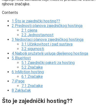
njihove značajke.
Contents
1
Što je zajednički hosting??
2
Prednosti planova zajedničkog hostinga
2.1
cijena
2.2
Jednostavnost
3
Nedostaci planova zajedničkog hostinga
3.1
Učinkovitost i pad sustava
3.2
sigurnosti
4
Najbolji pružatelji usluga dijeljenog hostinga
5
BlueHost
5.1
Zajednički paketi za hosting
5.2
Značajke
6
InMotion hosting
6.1
Značajke
7
iPage
7.1
Značajke
8
Zaključak
Što je zajednički hosting??