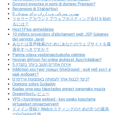
Dovresti investire in nomi di dominio Premium?
Recensioni di StableHost
5 بهترین میزبانی وب ارزان برای مبتدیان
リセラーアカウントでウェブホスティング会社を始め
るには？
Host1Plus-anmeldelse
10 millors proveïdors d’allotjament web JSP (pàgines
del servidor Java)
あなたは音声検索のためにあなたのウェブサイトを最
適化すべきですか？
Parima odava veebimajutuskoha valimine
Hogyan állítson fel online áruházat Ausztráliában?
5 אירוח אתרים הטוב ביותר בקנדה
InMotion хостинг срещу SiteGround - кой уеб хост е
най-добрият?
כיצד לבנות אתר לעמותה באמצעות וורדפרס?
Opinions sobre Godaddy
Kuidas oma sisu täiustades ennast paremaks muuta
DreamHostレビュー
VPS-i hostimise eelised - kes peaks kasutama
virtuaalset privaatserverit
ドメイン登録とWebホスティングのための5つの最高
のGoDaddy代替