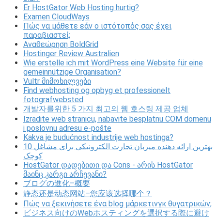
Er HostGator Web Hosting hurtig?
Examen CloudWays
Πώς να μάθετε εάν ο ιστότοπός σας έχει
παραβιαστεί;
Αναθεώρηση BoldGrid
Hostinger Review Australien
Wie erstelle ich mit WordPress eine Website für eine
gemeinnützige Organisation?
Vultr მიმოხილვები
Find webhosting og opbyg et professionelt
fotografwebsted
개발자를위한 5 가지 최고의 웹 호스팅 제공 업체
Izradite web stranicu, nabavite besplatnu COM domenu
i poslovnu adresu e-pošte
Kakva je budućnost industrije web hostinga?
10 بهترین ارائه دهنده میزبان تجارت الکترونیکی برای مشاغل
کوچک
HostGator დადებითი და Cons - არის HostGator
მაინც კარგი არჩევანი?
ブログの進化–概要
静态还是动态网站–您应该选择哪个？
Πώς να ξεκινήσετε ένα blog μάρκετινγκ θυγατρικών;
ビジネス向けのWebホスティングを選択する際に避け