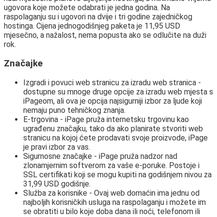
ugovora koje možete odabrati je jedna godina. Na
raspolaganju su i ugovori na dvije i tri godine zajedničkog
hostinga. Cijena jednogodišnjeg paketa je 11,95 USD
mjesečno, a nažalost, nema popusta ako se odlučite na duži
rok.
Značajke
Izgradi i povuci web stranicu za izradu web stranica -
dostupne su mnoge druge opcije za izradu web mjesta s
iPageom, ali ova je opcija najsigurniji izbor za ljude koji
nemaju puno tehničkog znanja.
E-trgovina - iPage pruža internetsku trgovinu kao
ugrađenu značajku, tako da ako planirate stvoriti web
stranicu na kojoj ćete prodavati svoje proizvode, iPage
je pravi izbor za vas.
Sigurnosne značajke - iPage pruža nadzor nad
zlonamjernim softverom za vaše e-poruke. Postoje i
SSL certifikati koji se mogu kupiti na godišnjem nivou za
31,99 USD godišnje.
Služba za korisnike - Ovaj web domaćin ima jednu od
najboljih korisničkih usluga na raspolaganju i možete im
se obratiti u bilo koje doba dana ili noći, telefonom ili