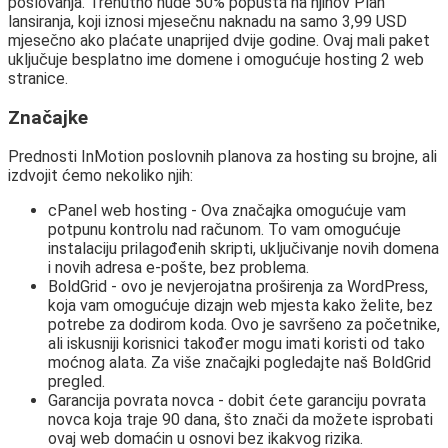
poslovanja. Trenutno nude 50% popusta na njihov Plan
lansiranja, koji iznosi mjesečnu naknadu na samo 3,99 USD
mjesečno ako plaćate unaprijed dvije godine. Ovaj mali paket
uključuje besplatno ime domene i omogućuje hosting 2 web
stranice.
Značajke
Prednosti InMotion poslovnih planova za hosting su brojne, ali
izdvojit ćemo nekoliko njih:
cPanel web hosting - Ova značajka omogućuje vam
potpunu kontrolu nad računom. To vam omogućuje
instalaciju prilagođenih skripti, uključivanje novih domena
i novih adresa e-pošte, bez problema.
BoldGrid - ovo je nevjerojatna proširenja za WordPress,
koja vam omogućuje dizajn web mjesta kako želite, bez
potrebe za dodirom koda. Ovo je savršeno za početnike,
ali iskusniji korisnici također mogu imati koristi od tako
moćnog alata. Za više značajki pogledajte naš BoldGrid
pregled.
Garancija povrata novca - dobit ćete garanciju povrata
novca koja traje 90 dana, što znači da možete isprobati
ovaj web domaćin u osnovi bez ikakvog rizika.