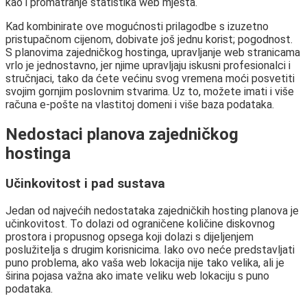
kao i promatranje statistika web mjesta.
Kad kombinirate ove mogućnosti prilagodbe s izuzetno
pristupačnom cijenom, dobivate još jednu korist; pogodnost.
S planovima zajedničkog hostinga, upravljanje web stranicama
vrlo je jednostavno, jer njime upravljaju iskusni profesionalci i
stručnjaci, tako da ćete većinu svog vremena moći posvetiti
svojim gornjim poslovnim stvarima. Uz to, možete imati i više
računa e-pošte na vlastitoj domeni i više baza podataka.
Nedostaci planova zajedničkog
hostinga
Učinkovitost i pad sustava
Jedan od najvećih nedostataka zajedničkih hosting planova je
učinkovitost. To dolazi od ograničene količine diskovnog
prostora i propusnog opsega koji dolazi s dijeljenjem
poslužitelja s drugim korisnicima. Iako ovo neće predstavljati
puno problema, ako vaša web lokacija nije tako velika, ali je
širina pojasa važna ako imate veliku web lokaciju s puno
podataka.