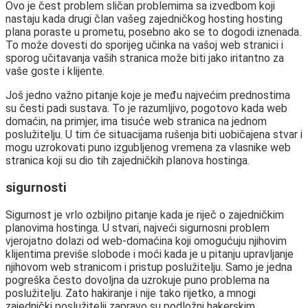
Ovo je čest problem sličan problemima sa izvedbom koji
nastaju kada drugi član vašeg zajedničkog hosting hosting
plana poraste u prometu, posebno ako se to dogodi iznenada.
To može dovesti do sporijeg učinka na vašoj web stranici i
sporog učitavanja vaših stranica može biti jako iritantno za
vaše goste i klijente.
Još jedno važno pitanje koje je među najvećim prednostima
su česti padi sustava. To je razumljivo, pogotovo kada web
domaćin, na primjer, ima tisuće web stranica na jednom
poslužitelju. U tim će situacijama rušenja biti uobičajena stvar i
mogu uzrokovati puno izgubljenog vremena za vlasnike web
stranica koji su dio tih zajedničkih planova hostinga.
sigurnosti
Sigurnost je vrlo ozbiljno pitanje kada je riječ o zajedničkim
planovima hostinga. U stvari, najveći sigurnosni problem
vjerojatno dolazi od web-domaćina koji omogućuju njihovim
klijentima previše slobode i moći kada je u pitanju upravljanje
njihovom web stranicom i pristup poslužitelju. Samo je jedna
pogreška često dovoljna da uzrokuje puno problema na
poslužitelju. Zato hakiranje i nije tako rijetko, a mnogi
zajednički poslužitelji zapravo su podložni hakerskim