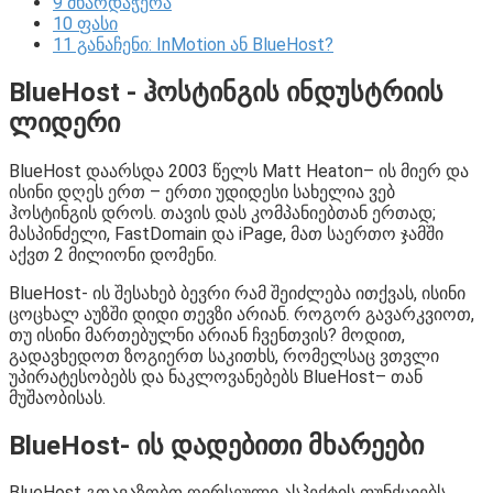
9
მხარდაჭერა
10
ფასი
11
განაჩენი: InMotion ან BlueHost?
BlueHost - ჰოსტინგის ინდუსტრიის
ლიდერი
BlueHost დაარსდა 2003 წელს Matt Heaton– ის მიერ და
ისინი დღეს ერთ – ერთი უდიდესი სახელია ვებ
ჰოსტინგის დროს. თავის დას კომპანიებთან ერთად;
მასპინძელი, FastDomain და iPage, მათ საერთო ჯამში
აქვთ 2 მილიონი დომენი.
BlueHost- ის შესახებ ბევრი რამ შეიძლება ითქვას, ისინი
ცოცხალ აუზში დიდი თევზი არიან. როგორ გავარკვიოთ,
თუ ისინი მართებულნი არიან ჩვენთვის? მოდით,
გადავხედოთ ზოგიერთ საკითხს, რომელსაც ვთვლი
უპირატესობებს და ნაკლოვანებებს BlueHost– თან
მუშაობისას.
BlueHost- ის დადებითი მხარეები
BlueHost გთავაზობთ ღირსეული ასპექტის ფუნქციებს