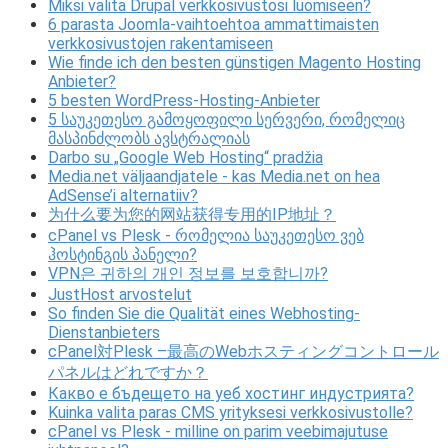
Miksi valita Drupal verkkosivustosi luomiseen?
6 parasta Joomla-vaihtoehtoa ammattimaisten
verkkosivustojen rakentamiseen
Wie finde ich den besten günstigen Magento Hosting
Anbieter?
5 besten WordPress-Hosting-Anbieter
5 საუკეთესო გამოყოფილი სერვერი, რომელიც
მასპინძლობს ავსტრალიას
Darbo su „Google Web Hosting“ pradžia
Media.net väljaandjatele - kas Media.net on hea
AdSense’i alternatiiv?
为什么要为您的网站获得专用的IP地址？
cPanel vs Plesk - რომელია საუკეთესო ვებ
ჰოსტინგის პანელი?
VPN은 귀하의 개인 정보를 보호합니까?
JustHost arvostelut
So finden Sie die Qualität eines Webhosting-
Dienstanbieters
cPanel対Plesk –最高のWebホスティングコントロール
パネルはどれですか？
Какво е бъдещето на уеб хостинг индустрията?
Kuinka valita paras CMS yrityksesi verkkosivustolle?
cPanel vs Plesk - milline on parim veebimajutuse