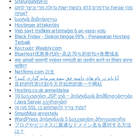
SiteGround评论
מהי שגיאת וורדפרס 413 בקשת ישות גדולה מדי וכיצד לתקן
אותה?
საიტის მიმოხილვა
Hostinger áttekintés
Veb sayt trafikini artırmağın 6 ən yaxşı yolu
Black Friday - Diskon hingga 99% - Penawaran Hosting
Terbaik
Κριτικές Weebly.com
BlueHost优惠券代码–高达70％的折扣+免费域名
क्या आपको सामग्री प्रबंधन प्रणाली का उपयोग करने पर विचार करना
चाहिए?
Netfirms.com 검토
آیا باید در نام های دامنه حق بیمه سرمایه گذاری کنید؟
良好的托管计划今天开始您的第一个网站
Hosting.co.uk anmeldelse
10 საუკეთესო JSP ვებ – ჰოსტინგის მომწოდებლები
(Java Server გვერდები)
מה זה SSL ומתי צריך להשתמש בו?
SmugMug-arvostelu
WordPress ჰოსტინგის 5 საუკეთესო პროვაიდერი
ブログやビジネスに最適なドメイン名を選択する方法
は？