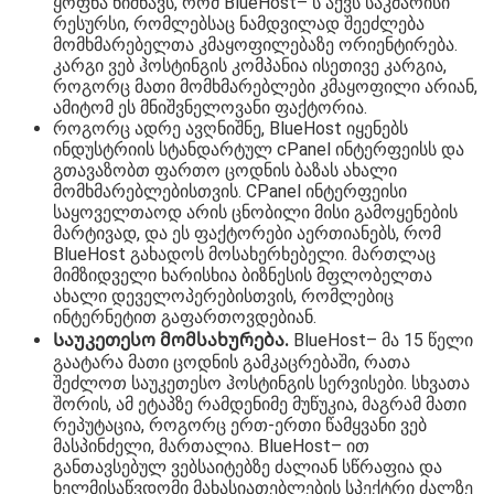
ყოფნა ნიშნავს, რომ BlueHost– ს აქვს საკმარისი
რესურსი, რომლებსაც ნამდვილად შეეძლება
მომხმარებელთა კმაყოფილებაზე ორიენტირება.
კარგი ვებ ჰოსტინგის კომპანია ისეთივე კარგია,
როგორც მათი მომხმარებლები კმაყოფილი არიან,
ამიტომ ეს მნიშვნელოვანი ფაქტორია.
როგორც ადრე ავღნიშნე, BlueHost იყენებს
ინდუსტრიის სტანდარტულ cPanel ინტერფეისს და
გთავაზობთ ფართო ცოდნის ბაზას ახალი
მომხმარებლებისთვის. CPanel ინტერფეისი
საყოველთაოდ არის ცნობილი მისი გამოყენების
მარტივად, და ეს ფაქტორები აერთიანებს, რომ
BlueHost გახადოს მოსახერხებელი. მართლაც
მიმზიდველი ხარისხია ბიზნესის მფლობელთა
ახალი დეველოპერებისთვის, რომლებიც
ინტერნეტით გაფართოვდებიან.
Საუკეთესო მომსახურება.
BlueHost– მა 15 წელი
გაატარა მათი ცოდნის გამკაცრებაში, რათა
შეძლოთ საუკეთესო ჰოსტინგის სერვისები. სხვათა
შორის, ამ ეტაპზე რამდენიმე მუწუკია, მაგრამ მათი
რეპუტაცია, როგორც ერთ-ერთი წამყვანი ვებ
მასპინძელი, მართალია. BlueHost– ით
განთავსებულ ვებსაიტებზე ძალიან სწრაფია და
ხელმისაწვდომი მახასიათებლების სპექტრი ძალზე