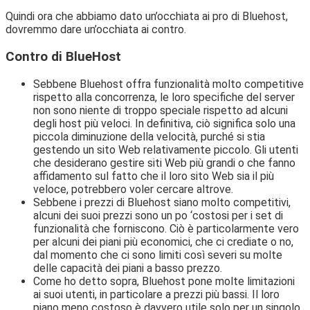
Quindi ora che abbiamo dato un’occhiata ai pro di Bluehost,
dovremmo dare un’occhiata ai contro.
Contro di BlueHost
Sebbene Bluehost offra funzionalità molto competitive
rispetto alla concorrenza, le loro specifiche del server
non sono niente di troppo speciale rispetto ad alcuni
degli host più veloci. In definitiva, ciò significa solo una
piccola diminuzione della velocità, purché si stia
gestendo un sito Web relativamente piccolo. Gli utenti
che desiderano gestire siti Web più grandi o che fanno
affidamento sul fatto che il loro sito Web sia il più
veloce, potrebbero voler cercare altrove.
Sebbene i prezzi di Bluehost siano molto competitivi,
alcuni dei suoi prezzi sono un po ‘costosi per i set di
funzionalità che forniscono. Ciò è particolarmente vero
per alcuni dei piani più economici, che ci crediate o no,
dal momento che ci sono limiti così severi su molte
delle capacità dei piani a basso prezzo.
Come ho detto sopra, Bluehost pone molte limitazioni
ai suoi utenti, in particolare a prezzi più bassi. Il loro
piano meno costoso è davvero utile solo per un singolo