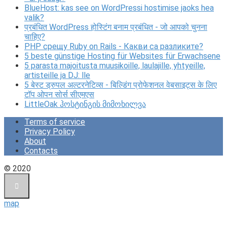
BlueHost: kas see on WordPressi hostimise jaoks hea
valik?
प्रबंधित WordPress होस्टिंग बनाम प्रबंधित - जो आपको चुनना
चाहिए?
PHP срещу Ruby on Rails - Какви са разликите?
5 beste günstige Hosting für Websites für Erwachsene
5 parasta majoitusta muusikoille, laulajille, yhtyeille,
artisteille ja DJ: lle
5 बेस्ट ड्रुपल अल्टरनेटिव्स - बिल्डिंग प्रोफेशनल वेबसाइट्स के लिए
टॉप ओपन सोर्स सीएमएस
LittleOak ჰოსტინგის მიმოხილვა
Terms of service
Privacy Policy
About
Contacts
© 2020
map