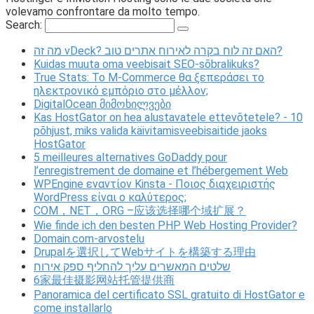
volevamo confrontare da molto tempo.
Search:
מה זה vDeck? האם זה לוח בקרה לאירוח אתרים טוב?
Kuidas muuta oma veebisait SEO-sõbralikuks?
True Stats: Το M-Commerce θα ξεπεράσει το
ηλεκτρονικό εμπόριο στο μέλλον;
DigitalOcean მიმოხილვები
Kas HostGator on hea alustavatele ettevõtetele? - 10
põhjust, miks valida käivitamisveebisaitide jaoks
HostGator
5 meilleures alternatives GoDaddy pour
l’enregistrement de domaine et l’hébergement Web
WPEngine εναντίον Kinsta - Ποιος διαχειριστής
WordPress είναι ο καλύτερος;
COM，NET，ORG –应该选择哪个域扩展？
Wie finde ich den besten PHP Web Hosting Provider?
Domain.com-arvostelu
Drupalを選択してWebサイトを構築する理由
שלטים המאשרים עליך להחליף ספק אירוח
6家最佳摄影网站托管提供商
Panoramica del certificato SSL gratuito di HostGator e
come installarlo