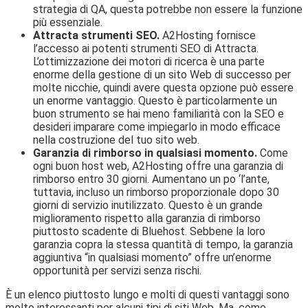
strategia di QA, questa potrebbe non essere la funzione
più essenziale.
Attracta strumenti SEO.
A2Hosting fornisce
l’accesso ai potenti strumenti SEO di Attracta.
L’ottimizzazione dei motori di ricerca è una parte
enorme della gestione di un sito Web di successo per
molte nicchie, quindi avere questa opzione può essere
un enorme vantaggio. Questo è particolarmente un
buon strumento se hai meno familiarità con la SEO e
desideri imparare come impiegarlo in modo efficace
nella costruzione del tuo sito web.
Garanzia di rimborso in qualsiasi momento.
Come
ogni buon host web, A2Hosting offre una garanzia di
rimborso entro 30 giorni. Aumentano un po ‘l’ante,
tuttavia, incluso un rimborso proporzionale dopo 30
giorni di servizio inutilizzato. Questo è un grande
miglioramento rispetto alla garanzia di rimborso
piuttosto scadente di Bluehost. Sebbene la loro
garanzia copra la stessa quantità di tempo, la garanzia
aggiuntiva “in qualsiasi momento” offre un’enorme
opportunità per servizi senza rischi.
È un elenco piuttosto lungo e molti di questi vantaggi sono
molto interessanti per alcuni tipi di siti Web. Ma, come