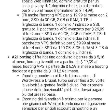
spazio Web illimitato, dominio gratuito per un
anno, privacy di 1 dominio e backup automatico
per $ 5,95 al mese (normalmente $ 14,99).
C’è anche l’hosting VPS per $ 19,99 al mese con 2
core, SSD da 30 GB, 2 GB di RAM, 1 TB di
larghezza di banda, 1 dominio / indirizzo e SSL
gratuito. Il pacchetto VPS avanzato per $ 29,99
offre 2 core, SSD da 60 GB, 4 GB di RAM, 2 TB di
larghezza di banda, 1 dominio e due indirizzi. Il
pacchetto VPS definitivo per $ 59,99 al mese
offre 4 core, SSD da 120 GB, 8 GB di RAM, 3 TB di
larghezza di banda, 1 dominio e 2 indirizzi.
A2Hosting
offre hosting condiviso a partire da $ 5,16
al mese, hosting rivenditore a partire da $ 17,39 al
mese, hosting VPS a partire da $ 6,59 al mese e hosting
dedicato a partire da $ 131,24 al mese.
L’hosting condiviso offre l’ottimizzazione di
WordPress e Drupal, turbo server fino a 20 volte
la velocità e grande facilità d’uso. Per ottenere
alcune delle funzionalità più belle, dovrai pagare
più del prezzo base.
L’hosting dei rivenditori è ottimo per le persone
che girano i siti Web, offrendo una configurazione
semplice per singoli account di hosting e un