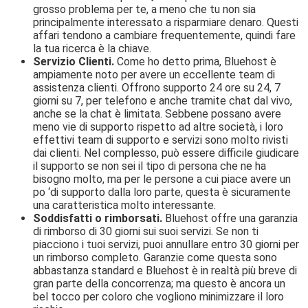
grosso problema per te, a meno che tu non sia
principalmente interessato a risparmiare denaro. Questi
affari tendono a cambiare frequentemente, quindi fare
la tua ricerca è la chiave.
Servizio Clienti.
Come ho detto prima, Bluehost è
ampiamente noto per avere un eccellente team di
assistenza clienti. Offrono supporto 24 ore su 24, 7
giorni su 7, per telefono e anche tramite chat dal vivo,
anche se la chat è limitata. Sebbene possano avere
meno vie di supporto rispetto ad altre società, i loro
effettivi team di supporto e servizi sono molto rivisti
dai clienti. Nel complesso, può essere difficile giudicare
il supporto se non sei il tipo di persona che ne ha
bisogno molto, ma per le persone a cui piace avere un
po ‘di supporto dalla loro parte, questa è sicuramente
una caratteristica molto interessante.
Soddisfatti o rimborsati.
Bluehost offre una garanzia
di rimborso di 30 giorni sui suoi servizi. Se non ti
piacciono i tuoi servizi, puoi annullare entro 30 giorni per
un rimborso completo. Garanzie come questa sono
abbastanza standard e Bluehost è in realtà più breve di
gran parte della concorrenza; ma questo è ancora un
bel tocco per coloro che vogliono minimizzare il loro