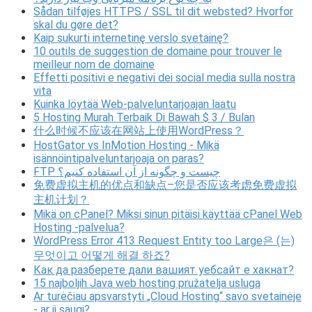
Sådan tilføjes HTTPS / SSL til dit websted? Hvorfor
skal du gøre det?
Kaip sukurti internetinę verslo svetainę?
10 outils de suggestion de domaine pour trouver le
meilleur nom de domaine
Effetti positivi e negativi dei social media sulla nostra
vita
Kuinka löytää Web-palveluntarjoajan laatu
5 Hosting Murah Terbaik Di Bawah $ 3 / Bulan
什么时候不应该在网站上使用WordPress？
HostGator vs InMotion Hosting - Mikä
isännöintipalveluntarjoaja on paras?
FTP چیست و چگونه از آن استفاده کنیم؟
免费虚拟主机的优点和缺点–您是否应该考虑免费虚拟
主机计划？
Mikä on cPanel? Miksi sinun pitäisi käyttää cPanel Web
Hosting -palvelua?
WordPress Error 413 Request Entity too Large은 (는)
무엇이고 어떻게 해결 하죠?
Как да разберете дали вашият уебсайт е хакнат?
15 najboljih Java web hosting pružatelja usluga
Ar turėčiau apsvarstyti „Cloud Hosting“ savo svetainėje
- ar ji saugi?