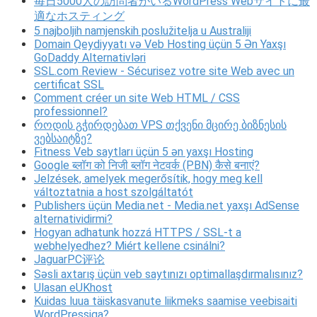
毎日5000人の訪問者がいるWordPress Webサイトに最
適なホスティング
5 najboljih namjenskih poslužitelja u Australiji
Domain Qeydiyyatı və Veb Hosting üçün 5 Ən Yaxşı
GoDaddy Alternativləri
SSL.com Review - Sécurisez votre site Web avec un
certificat SSL
Comment créer un site Web HTML / CSS
professionnel?
როდის გჭირდებათ VPS თქვენი მცირე ბიზნესის
ვებსაიტზე?
Fitness Veb saytları üçün 5 ən yaxşı Hosting
Google ब्लॉग को निजी ब्लॉग नेटवर्क (PBN) कैसे बनाएं?
Jelzések, amelyek megerősítik, hogy meg kell
változtatnia a host szolgáltatót
Publishers üçün Media.net - Media.net yaxşı AdSense
alternatividirmi?
Hogyan adhatunk hozzá HTTPS / SSL-t a
webhelyedhez? Miért kellene csinálni?
JaguarPC评论
Səsli axtarış üçün veb saytınızı optimallaşdırmalısınız?
Ulasan eUKhost
Kuidas luua täiskasvanute liikmeks saamise veebisaiti
WordPressiga?