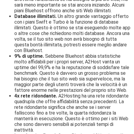
sarà meno importante se stai ancora iniziando. Alcuni
piani Bluehost offrono anche siti Web illimitati.
Database illimitati.
Un altro grande vantaggio offerto
con i piani Swift e Turbo è la funzione di database
illimitati. Questo è ottimo se stai eseguendo molte app
o altre cose che richiedono molti database. Ancora una
volta, se il tuo sito web non avrà bisogno di tutta
questa bontà illimitata, potresti essere meglio andare
con Bluehost.
9% di uptime.
Sebbene Bluehost abbia statistiche
molto affidabili per i propri server, A2Host vanta un
uptime del 99,9% e ha la reputazione di soddisfare tale
benchmark. Questo è davvero un grosso problema se
hai bisogno che il tuo sito web sia superveloce, ma la
maggior parte degli utenti troverà che la velocità è un
fattore enorme nelle prestazioni del proprio sito Web.
4x rete ridondante.
A2Hosting ha una rete ridondante
quadrupla che offre affidabilità senza precedenti. La
rete ridondante significa che anche se i server
falliscono fino a tre volte, la quarta ridondanza la
manterrà in esecuzione. Questo è ottimo per i siti Web
che sono davvero sensibili ai potenziali tempi di
inattività.