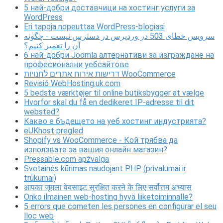
5 най-добри доставчици на хостинг услуги за
WordPress
Eri tapoja nopeuttaa WordPress-blogiasi
سرویس خطای 503 در وردپرس در دسترس نیست - چگونه
آن را تعمیر کنیم؟
6 най-добри Joomla алтернативи за изграждане на
професионални уебсайтове
דרישות אירוח אתרים לחנויות WooCommerce
Revisió WebHosting.uk.com
5 bedste værktøjer til online butiksbygger at vælge
Hvorfor skal du få en dedikeret IP-adresse til dit
websted?
Какво е бъдещето на уеб хостинг индустрията?
eUKhost pregled
Shopify vs WooCommerce - Кой трябва да
използвате за вашия онлайн магазин?
Pressable.com apžvalga
Svetainės kūrimas naudojant PHP (privalumai ir
trūkumai)
आपका जूमला वेबसाइट सुरक्षित करने के लिए सर्वोत्तम अभ्यास
Onko ilmainen web-hosting hyvä liiketoiminnalle?
5 errors que cometen les persones en configurar el seu
lloc web