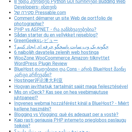
8 უნდა ჰქონდეს Python GUI ჩარჩოები Budding Web
Developers- ისთვის
סקירה של Pressable.com
Comment démarrer un site Web de portfolio de
photographie?
PHP vs ASP.NET - რა განსხვავებებია?
Sådan starter du en vellykket rejseblog?
GreenGeeksレビュー
چگونه یک وب سایت پاسخگو حرفه ای ایجاد کنیم؟
6 najboljih davatelja zelenih web hostinga
WooZone WooCoommerce Amazon-tilknyttet
WordPress Plugin Review
BlueHost დადებითი და Cons - არის BlueHost მაინც
კარგი არჩევანი?
Hostinger评论澳大利亚
Hogyan javíthatjuk tartalmát saját maga fejlesztésével
Mis on vDeck? Kas see on hea veebimajutuse
juhtpaneel?
Ingyenes webmai hozzáférést kínál a BlueHost? - Miért
kellene használni?
Blogging vs Vlogging: què és adequat per a vostè?
Kaip rasti geriausią PHP interneto prieglobos paslaugų
teikėją?
به چه نوع برنامه میزبانی وب نیاز دارید؟