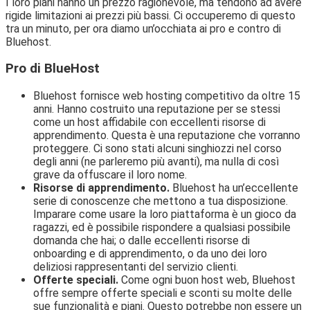
I loro piani hanno un prezzo ragionevole, ma tendono ad avere
rigide limitazioni ai prezzi più bassi. Ci occuperemo di questo
tra un minuto, per ora diamo un’occhiata ai pro e contro di
Bluehost.
Pro di BlueHost
Bluehost fornisce web hosting competitivo da oltre 15
anni. Hanno costruito una reputazione per se stessi
come un host affidabile con eccellenti risorse di
apprendimento. Questa è una reputazione che vorranno
proteggere. Ci sono stati alcuni singhiozzi nel corso
degli anni (ne parleremo più avanti), ma nulla di così
grave da offuscare il loro nome.
Risorse di apprendimento.
Bluehost ha un’eccellente
serie di conoscenze che mettono a tua disposizione.
Imparare come usare la loro piattaforma è un gioco da
ragazzi, ed è possibile rispondere a qualsiasi possibile
domanda che hai; o dalle eccellenti risorse di
onboarding e di apprendimento, o da uno dei loro
deliziosi rappresentanti del servizio clienti.
Offerte speciali.
Come ogni buon host web, Bluehost
offre sempre offerte speciali e sconti su molte delle
sue funzionalità e piani. Questo potrebbe non essere un