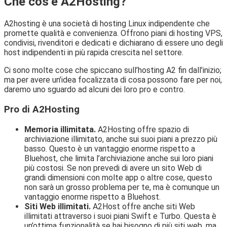
Che cos’è A2Hosting?
A2hosting è una società di hosting Linux indipendente che
promette qualità e convenienza. Offrono piani di hosting VPS,
condivisi, rivenditori e dedicati e dichiarano di essere uno degli
host indipendenti in più rapida crescita nel settore.
Ci sono molte cose che spiccano sull’hosting A2 fin dall’inizio;
ma per avere un’idea focalizzata di cosa possono fare per noi,
daremo uno sguardo ad alcuni dei loro pro e contro.
Pro di A2Hosting
Memoria illimitata.
A2Hosting offre spazio di
archiviazione illimitato, anche sui suoi piani a prezzo più
basso. Questo è un vantaggio enorme rispetto a
Bluehost, che limita l’archiviazione anche sui loro piani
più costosi. Se non prevedi di avere un sito Web di
grandi dimensioni con molte app o altre cose, questo
non sarà un grosso problema per te, ma è comunque un
vantaggio enorme rispetto a Bluehost.
Siti Web illimitati.
A2Host offre anche siti Web
illimitati attraverso i suoi piani Swift e Turbo. Questa è
un’ottima funzionalità se hai bisogno di più siti web, ma