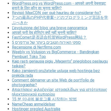
WordPress.org vs WordPress.com - आपको अपनी वेबसाइट
बनाने के लिए कौन सा चुनना चाहिए?
Revisió MaxCDN: per què hauríeu de considerar-ho?
7つの最高のPHP代替案–どのプログラミング言語を学
ぶべきか
L’evoluzione del blog: una breve panoramica
आपको फ्री वेब होस्टिंग क्यों नहीं चुननी चाहिए?
FastComet是否适合托管WordPress网站？
5 ספקי האירוח הטובים ביותר של וורדפרס
Recensione di Netfirms.com
Weebly vs Volusion vs BigCommerce - Bandingkan
Pembuat Toko Top
Kaip rasti geriausią pigių „Magento“ prieglobos paslaugų
teikėją?
Kako zamijeniti pružatelje usluga web hostinga bez
prekida rada
Comment démarrer un site Web de portfolio de
photographie?
Απαιτήσεις φιλοξενίας ιστοσελίδων για ιστότοπους
ηλεκτρονικού εμπορίου
15 분 이내에 블로그를 시작하는 방법
NameCheap anmeldelser
Hostinger pregled Australija