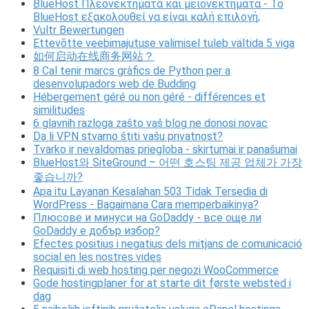
BlueHost Πλεονεκτήματα και μειονεκτήματα - Το
BlueHost εξακολουθεί να είναι καλή επιλογή;
Vultr Bewertungen
Ettevõtte veebimajutuse valimisel tuleb vältida 5 viga
如何启动在线商务网站？
8 Cal tenir marcs gràfics de Python per a
desenvolupadors web de Budding
Hébergement géré ou non géré - différences et
similitudes
6 glavnih razloga zašto vaš blog ne donosi novac
Da li VPN stvarno štiti vašu privatnost?
Tvarko ir nevaldomas priegloba - skirtumai ir panašumai
BlueHost와 SiteGround – 어떤 호스팅 제공 업체가 가장
좋습니까?
Apa itu Layanan Kesalahan 503 Tidak Tersedia di
WordPress - Bagaimana Cara memperbaikinya?
Плюсове и минуси на GoDaddy - все още ли
GoDaddy е добър избор?
Efectes positius i negatius dels mitjans de comunicació
social en les nostres vides
Requisiti di web hosting per negozi WooCommerce
Gode ​​hostingplaner for at starte dit første websted i
dag