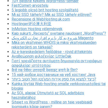
10+ Bedste Kirkens WordPress-temaer
FastComet-arvostelu
5 legjobb olcsó brit hosting szolgáltató
Mi az SSD tárhely? Mik az SSD tárhely előnyei?
Recensione di WebHosting.uk.com
Hostinger评论澳大利亚
InMotion Hosting vélemények
Kaip sukurti „Receptų“ svetainę naudojant „WordPress“?
شروع به کار با نرم افزار تجارت الکترونیک Magento
Mikä on yksityinen WHOIS ja miksi yksityisalueiden
rekisteröinti on tärkeää?
Az e-kereskedelem fejlődése - rövid áttekintés
Αναθεώρηση φιλοξενίας LittleOak
Γιατί χρειάζεστε αυτόματη δημιουργία αντιγράφων
ασφαλείας ιστότοπου;
कैसे एक पेशेवर उत्तरदायी वेबसाइट बनाने के लिए?
15 най-добри доставчици на уеб хостинг Java
כיצד למצוא את ספק אירוח המג’נטו הזול הטוב ביותר?
Kuinka löytää Web-hosting omalle verkkosivustollesi tai
blogiisi
Az SQL alapjai: Útmutató az SQL adatbázis
használatához
Sitejet vs WordPress - milline on teie veebisaidi
loomiseks kõige parem?