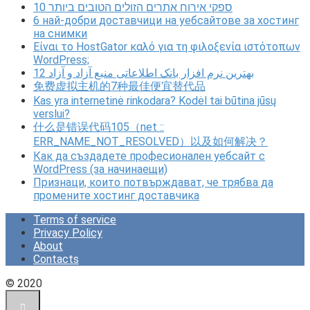
10 ספקי אירוח אתרים הזולים הטובים ביותר
6 най-добри доставчици на уебсайтове за хостинг
на снимки
Είναι το HostGator καλό για τη φιλοξενία ιστότοπων
WordPress;
12 بهترین نرم افزار بانک اطلاعاتی منبع آزاد و آزاد
免费虚拟主机的7种最佳便宜替代品
Kas yra internetinė rinkodara? Kodėl tai būtina jūsų
verslui?
什么是错误代码105（net ::
ERR_NAME_NOT_RESOLVED）以及如何解决？
Как да създадете професионален уебсайт с
WordPress (за начинаещи)
Признаци, които потвърждават, че трябва да
промените хостинг доставчика
Terms of service
Privacy Policy
About
Contacts
© 2020