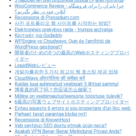
5 najboljih jeftinih pružatelja usluga cPanel hostinga
WooCommerce Review - چرا باید آن را برای فروشگاه
آنلاین خود در نظر بگیریم؟
Recensione di Pressidium.com
사진 포트폴리오 웹 사이트를 시작하는 방법?
Elektroninės prekybos raida - trumpa apžvalga
Κριτικές για Godaddy
WPEngine vs Cloudways: Quin és l’amfitrió de
WordPress gestionat?
開発者のための5つの最高のWebホスティングプロバ
イダー
LiquidWebレビュー
개발자를위한 5 가지 최고의 웹 호스팅 제공 업체
CloudWays ऑस्ट्रेलिया की समीक्षा करें
Kuidas luua auhinnatud veebisait 5 lihtsal sammul
博客真的死了吗？您应该怎么做呢？
Milline on veebimajutusteenuste tööstuse tulevik?
6最高の写真ウェブサイトホスティングプロバイダー
Eviteu aquests 6 errors si sou propietaris d’un lloc web.
Parhaat tavat parantaa blolisi nyt!
Recensione di KnownHost
Veb saytınızı SEO dostu etmək üçün necə?
Apakah VPN Benar-Benar Melindungi Privasi Anda?