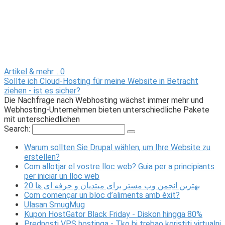
Artikel & mehr…
0
Sollte ich Cloud-Hosting für meine Website in Betracht
ziehen - ist es sicher?
Die Nachfrage nach Webhosting wächst immer mehr und
Webhosting-Unternehmen bieten unterschiedliche Pakete
mit unterschiedlichen
Search:
Warum sollten Sie Drupal wählen, um Ihre Website zu
erstellen?
Com allotjar el vostre lloc web? Guia per a principiants
per iniciar un lloc web
20 بهترین انجمن وب مستر برای مبتدیان و حرفه ای ها
Com començar un bloc d’aliments amb èxit?
Ulasan SmugMug
Kupon HostGator Black Friday - Diskon hingga 80%
Prednosti VPS hostinga - Tko bi trebao koristiti virtualni