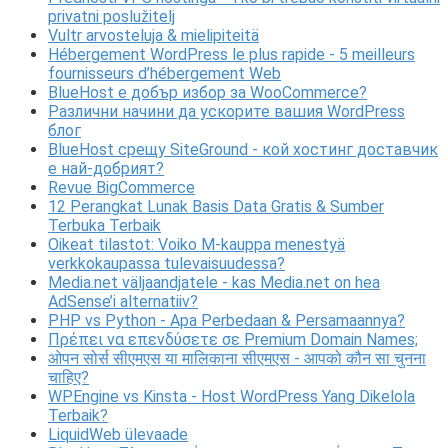
privatni poslužitelj
Vultr arvosteluja & mielipiteitä
Hébergement WordPress le plus rapide - 5 meilleurs
fournisseurs d’hébergement Web
BlueHost е добър избор за WooCommerce?
Различни начини да ускорите вашия WordPress
блог
BlueHost срещу SiteGround - кой хостинг доставчик
е най-добрият?
Revue BigCommerce
12 Perangkat Lunak Basis Data Gratis & Sumber
Terbuka Terbaik
Oikeat tilastot: Voiko M-kauppa menestyä
verkkokaupassa tulevaisuudessa?
Media.net väljaandjatele - kas Media.net on hea
AdSense’i alternatiiv?
PHP vs Python - Apa Perbedaan & Persamaannya?
Πρέπει να επενδύσετε σε Premium Domain Names;
ओपन सोर्स सीएमएस या मालिकाना सीएमएस - आपको कौन सा चुनना
चाहिए?
WPEngine vs Kinsta - Host WordPress Yang Dikelola
Terbaik?
LiquidWeb ülevaade