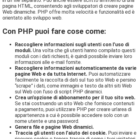
in un file separato. Può anche essere scritto all’interno di una
pagina HTML, consentendo agli sviluppatori di creare pagine
Web dinamiche. PHP offre molta velocità e funzionalità ed è
orientato allo sviluppo web.
Con PHP puoi fare cose come:
Raccogliere informazioni sugli utenti con l’uso di
moduli.
Una volta che gli utenti hanno compilato questi
moduli con i dati richiesti, è quindi possibile inviare loro
informazioni alle e-mail fornite.
Raccogliere informazioni automaticamente da varie
pagine Web e da tutta Internet.
Puoi automatizzare
facilmente la raccolta di dati sul tuo sito Web e persino
“scrape” i dati, come immagini e testo da altri siti Web
sul Web con l’uso di script PHP dinamici.
Crea un’opzione di abbonamento per il tuo sito web.
Se stai costruendo un sito Web che fornisce contenuti
a pagamento, puoi utilizzare PHP per creare un’area di
appartenenza a cui è possibile accedere solo con un
nome utente e una password.
Genera file e pagine Web dinamici.
Traccia gli utenti con l’aiuto dei cookie.
Puoi inviare e
ricevere cookie e tenere traccia di come i tuoi visitatori