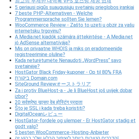
최고의 무제한 대역폭 VPS 호스팅 제공 업체
5 geriausi pigūs suaugusiųjų svetainių prieglobos įrankiai
7 beste PHP-Alternativen - Welche
Programmiersprache sollten Sie lernen?
WooCommerce Review - Zašto to uzeti u obzir za vašu
internetsku trgovinu?
A Media.net kiadók számára áttekintése - A Media.net
jó AdSense alternatívája?
Mis on privaatne WHOIS ja miks on eradomeenide
registreerimine oluline?
Kada neturėtumėte Nenaudoti „WordPress“ savo
svetainėje?
HostGator Black Friday-kuponer - Op til 80% FRA
ביקורת Domain.com
SiteGround Reviewオーストラリア
Za i protiv BlueHost-a - Je li BlueHost još uvijek dobar
izbor?
20 सर्वश्रेष्ठ यूएसए वेब होस्टिंग प्रदाता
Što je SSL i kada treba koristiti?
DigitalOceanレビュー
HostGator-fordele og ulemper - Er HostGator stadig et
godt valg?
5 besten WooCommerce-Hosting-Anbieter
הדרכים הטובות ביותר לשיפור הבלוג שלך ברגע זה!