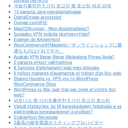
dominio perfetto
개발자를위한 5 가지 최고의 웹 호스팅 제공 업체
15 parasta Java-palveluntarjoajaa
DigitalOcean arvostelut
Domain.com评论
MaxCDN icmalı - Niyə düşünməlisiniz?
Suojaako VPN todella yksityisyyttäsi?
Examen de KnownHost
WooCommerce対Magento –オンラインショップに最
適なものはどれですか。
Apakah VPN Benar-Benar Melindungi Privasi Anda?
5 parasta eHost-vaihtoehtoa
8 funcions d’allotjament web més ridícules
6 millors maneres d’augmentar el trànsit d’un lloc web
Shared Hosting vs. VPS για το WordPress
WooCommerce Shop
WordPress vs Wix: quin triar per crear el vostre lloc
web?
피트니스 웹 사이트를위한 5 가지 최고의 호스팅
Valódi statisztika: Az M-kereskedelem felülmúlja-e az
elektronikus kereskedelmet a jövőben?
StableHost Recenzije
5最高の格安英国ホスティングプロバイダー