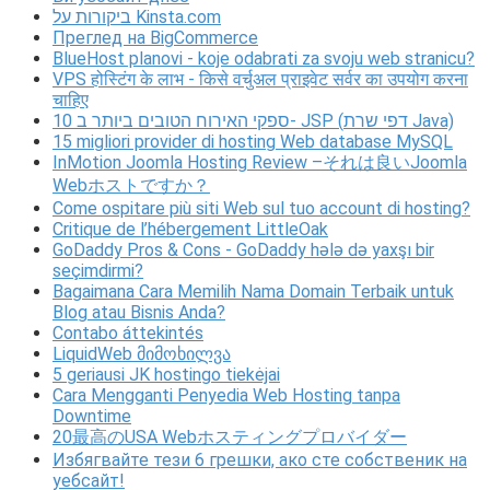
ביקורות על Kinsta.com
Преглед на BigCommerce
BlueHost planovi - koje odabrati za svoju web stranicu?
VPS होस्टिंग के लाभ - किसे वर्चुअल प्राइवेट सर्वर का उपयोग करना
चाहिए
10 ספקי האירוח הטובים ביותר ב- JSP (דפי שרת Java)
15 migliori provider di hosting Web database MySQL
InMotion Joomla Hosting Review –それは良いJoomla
Webホストですか？
Come ospitare più siti Web sul tuo account di hosting?
Critique de l’hébergement LittleOak
GoDaddy Pros & Cons - GoDaddy hələ də yaxşı bir
seçimdirmi?
Bagaimana Cara Memilih Nama Domain Terbaik untuk
Blog atau Bisnis Anda?
Contabo áttekintés
LiquidWeb მიმოხილვა
5 geriausi JK hostingo tiekėjai
Cara Mengganti Penyedia Web Hosting tanpa
Downtime
20最高のUSA Webホスティングプロバイダー
Избягвайте тези 6 грешки, ако сте собственик на
уебсайт!