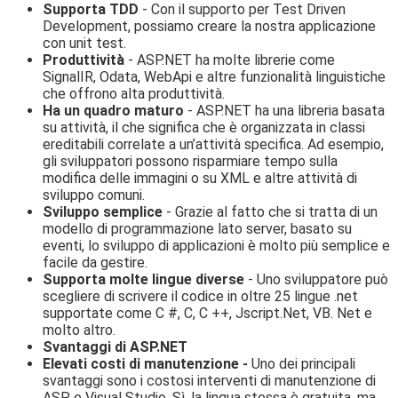
Supporta TDD
- Con il supporto per Test Driven
Development, possiamo creare la nostra applicazione
con unit test.
Produttività
- ASP.NET ha molte librerie come
SignalIR, Odata, WebApi e altre funzionalità linguistiche
che offrono alta produttività.
Ha un quadro maturo
- ASP.NET ha una libreria basata
su attività, il che significa che è organizzata in classi
ereditabili correlate a un’attività specifica. Ad esempio,
gli sviluppatori possono risparmiare tempo sulla
modifica delle immagini o su XML e altre attività di
sviluppo comuni.
Sviluppo semplice
- Grazie al fatto che si tratta di un
modello di programmazione lato server, basato su
eventi, lo sviluppo di applicazioni è molto più semplice e
facile da gestire.
Supporta molte lingue diverse
- Uno sviluppatore può
scegliere di scrivere il codice in oltre 25 lingue .net
supportate come C #, C, C ++, Jscript.Net, VB. Net e
molto altro.
Svantaggi di ASP.NET
Elevati costi di manutenzione -
Uno dei principali
svantaggi sono i costosi interventi di manutenzione di
ASP e Visual Studio. Sì, la lingua stessa è gratuita, ma