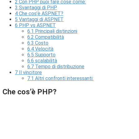
2
Con PHP puoi fare cose come:
3
Svantaggi di PHP
4
Che cos’è ASP.NET?
5
Vantaggi di ASP.NET
6
PHP vs ASP.NET
6.1
Principali distinzioni
6.2
Compatibilità
6.3
Costo
6.4
Velocità
6.5
Supporto
6.6
scalabilità
6.7
Tempo di distribuzione
7
Il vincitore
7.1
Altri confronti interessanti:
Che cos’è PHP?