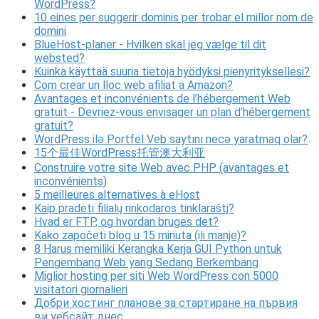
WordPress?
10 eines per suggerir dominis per trobar el millor nom de
domini
BlueHost-planer - Hvilken skal jeg vælge til dit
websted?
Kuinka käyttää suuria tietoja hyödyksi pienyrityksellesi?
Com crear un lloc web afiliat a Amazon?
Avantages et inconvénients de l’hébergement Web
gratuit - Devriez-vous envisager un plan d’hébergement
gratuit?
WordPress ilə Portfel Veb saytını necə yaratmaq olar?
15个最佳WordPress托管澳大利亚
Construire votre site Web avec PHP (avantages et
inconvénients)
5 meilleures alternatives à eHost
Kaip pradėti filialų rinkodaros tinklaraštį?
Hvad er FTP, og hvordan bruges det?
Kako započeti blog u 15 minuta (ili manje)?
8 Harus memiliki Kerangka Kerja GUI Python untuk
Pengembang Web yang Sedang Berkembang
Miglior hosting per siti Web WordPress con 5000
visitatori giornalieri
Добри хостинг планове за стартиране на първия
ви уебсайт днес