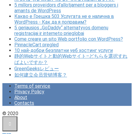
5 millors proveïdors d’allotjament per a bloggers i
amants de WordPress
Какво е Грешка 503 Услугата не е налична в
WordPress - Как да я поправим?
5 geriausios „GoDaddy“ alternatyvos domenų
registracijai ir interneto prieglobai
Come creare un sito Web portfolio con WordPress?
PinnacleCart pregled
10 най-добри безплатни уеб хостинг услуги
静的Webサイトと動的Webサイト–どちらを選択すれ
ばよいですか？
GreenGeeksレビュー
如何建立会员营销博客？
Terms of service
Privacy Policy
About
Contacts
© 2020