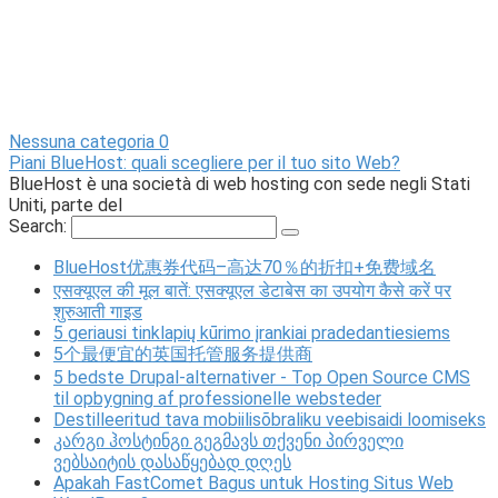
Nessuna categoria
0
Piani BlueHost: quali scegliere per il tuo sito Web?
BlueHost è una società di web hosting con sede negli Stati
Uniti, parte del
Search:
BlueHost优惠券代码–高达70％的折扣+免费域名
एसक्यूएल की मूल बातें: एसक्यूएल डेटाबेस का उपयोग कैसे करें पर
शुरुआती गाइड
5 geriausi tinklapių kūrimo įrankiai pradedantiesiems
5个最便宜的英国托管服务提供商
5 bedste Drupal-alternativer - Top Open Source CMS
til opbygning af professionelle websteder
Destilleeritud tava mobiilisõbraliku veebisaidi loomiseks
კარგი ჰოსტინგი გეგმავს თქვენი პირველი
ვებსაიტის დასაწყებად დღეს
Apakah FastComet Bagus untuk Hosting Situs Web