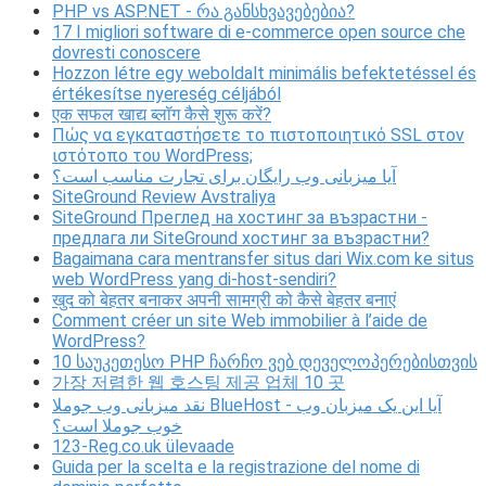
PHP vs ASP.NET - რა განსხვავებებია?
17 I migliori software di e-commerce open source che
dovresti conoscere
Hozzon létre egy weboldalt minimális befektetéssel és
értékesítse nyereség céljából
एक सफल खाद्य ब्लॉग कैसे शुरू करें?
Πώς να εγκαταστήσετε το πιστοποιητικό SSL στον
ιστότοπο του WordPress;
آیا میزبانی وب رایگان برای تجارت مناسب است؟
SiteGround Review Avstraliya
SiteGround Преглед на хостинг за възрастни -
предлага ли SiteGround хостинг за възрастни?
Bagaimana cara mentransfer situs dari Wix.com ke situs
web WordPress yang di-host-sendiri?
खुद को बेहतर बनाकर अपनी सामग्री को कैसे बेहतर बनाएं
Comment créer un site Web immobilier à l’aide de
WordPress?
10 საუკეთესო PHP ჩარჩო ვებ დეველოპერებისთვის
가장 저렴한 웹 호스팅 제공 업체 10 곳
نقد میزبانی وب جوملا BlueHost - آیا این یک میزبان وب
خوب جوملا است؟
123-Reg.co.uk ülevaade
Guida per la scelta e la registrazione del nome di