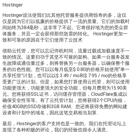
Hostinger
Hostinger设法使我们比其他托管服务提供商惊奇的多，这仅
仅是因为它们以低廉的价格提供了一流的质量。它们的加载时
间始终为384毫秒，这非常了不起。它将很好地为您的受众群
体服务，并且一定会获得那些急需的转化。 Hostinger更加一
致和可靠的原因在于它们使用了云技术.
借助云托管，您可以忘记停机时间，流量过载或加载速度不一
致的情况。这要归功于其坚不可摧的架构。如果一台服务器发
生故障或通信量过多，则将替换另一台服务器，以确保整个服
务的出色性能。您可以以每月低至$ 0.80的价格开始使用“单一
共享托管”计划，也可以以$ 3.49 / mo和$ 7.95 / mo的价格享
受更广泛的计划。但是，如果您打算使用云托管，则可以使用
功能更强大，功能更强大的安全功能，但每月费用为15.90美
元。您将获得SSL证书，访问缓存管理器，CloudFlare集成以
确保安全性等等。有了云托管计划，您将获得2个CPU内核，
价值40GB的SSD存储和3GB RAM。您还将获得免费的网站建
设者和计划中的域名，因此这笔交易相当划算.
最后，Hostinger的客户支持也是一致的。我们在托管论坛上
发现了各种积极的评论，我们的经验也很令人满意。