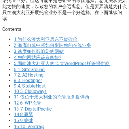
络托管业务。但这可能不是您企业的最佳选择。您无法承受如
此之快的速度，以致您的客户会远离您。但是要弄清楚为什么
只在澳大利亚开展托管业务不是一个好选择。在下面继续阅
读.
Contents
1
为什么澳大利亚房东不肯砍价
2
海底电缆中断如何影响您的在线业务
3
速度如何影响您的网站
4
您的网站应该有多快?
5
面向澳大利亚人的15大WordPress托管提供商
6
1. SiteGround
7
2. A2Hosting
8
3. Hostinger
9
4. StableHost
10
5. Cloudways
11
仅位于澳大利亚的托管服务提供商
12
6. WP托管
13
7. DigitalPacific
14
8.潘瑟
15
9.关键
16
10. Ventraip