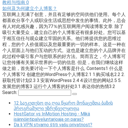
教程与指南
0
如何及为何建立个人博客？
互联网上充满了创意，并且有足够的空间供他们使用。每个人
都喜欢分享个人或职业生活或思想中发生的事情。此外，总会
有人对此感兴趣，因为77％的互联网用户阅读博客文章. 除了
吸引大量受众，建立自己的个人博客还有很多好处。您可以基
于相互信任与观众建立牢固的关系。他们将提供您的思维过
程，您的个人价值观以及您最重要的一切的样本。这是一种在
个人层面上与他们互动的方式。这也是建立您的个人品牌并在
此过程中吸引客户与您联系的好方法。简而言之，个人博客可
让您传播有关展示世界的一切的信息. 但是，在我们继续这样
做之前，首先要讨论一下个人博客是什么. Contents1 什么是
个人博客?2 创建您的WordPress个人博客2.1 1.购买域名2.2 2.
获取托管计划2.3 3.安装WordPress 2.4 4.设计您的网站2.5 5.
发展您的博客3 运行个人博客的好处3.1 表达你的热情3.2
Search:
12 საუკეთესო და ღია წყარო მონაცემთა ბაზის
პროგრამული უზრუნველყოფა
HostGator vs InMotion Hosting - Mikä
isännöintipalveluntarjoaja on paras?
Da li VPN stvarno štiti vašu privatnost?