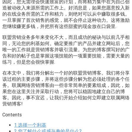
因此，您无需理会快速致富的计划，而将精力集中在为自己创
造被动收入来源所需的工作上。好消息是，如果您愿意投入新
的在线业务所需的工作和精力，则绝对可以从中赚取很多钱。
一旦掌握了首次销售的感觉，就不会停止这种动力。这将激励
您继续赚更多钱，并把所有这些甜蜜的现金放在口袋里.
联盟营销业务多年来变化不大，而且成功的秘诀与以前几乎相
同，无论您的利基如何。确定要推广的产品并建立网站后，您
唯一的工作就是营销博客并吸引流量。为您的博客撰写好的广
告和好的帖子也是掌握这项技能的一项重要技能，需要大量的
练习，但是您会很快掌握.
在本文中，我们将分解出一个好的联盟营销博客。我们将分享
该过程的主要步骤，并将这些步骤分解为您必须处理的各个任
务。联属网络营销博客由一些非常简单的要素组成，因此，如
果您在这里关注并采取行动，您将可以稳固地建立自己的博
客。因此，事不宜迟，让我们开始介绍如何立即建立联属网络
营销博客!
Contents
1
选择一个利基
2
您了解什么或感兴趣的是什么?