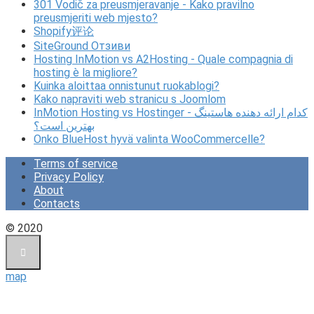
301 Vodič za preusmjeravanje - Kako pravilno
preusmjeriti web mjesto?
Shopify评论
SiteGround Отзиви
Hosting InMotion vs A2Hosting - Quale compagnia di
hosting è la migliore?
Kuinka aloittaa onnistunut ruokablogi?
Kako napraviti web stranicu s Joomlom
InMotion Hosting vs Hostinger - کدام ارائه دهنده هاستینگ
بهترین است؟
Onko BlueHost hyvä valinta WooCommercelle?
Terms of service
Privacy Policy
About
Contacts
© 2020
map