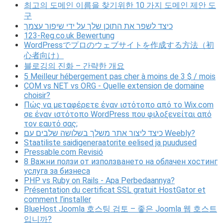
최고의 도메인 이름을 찾기위한 10 가지 도메인 제안 도
구
כיצד לשפר את התוכן שלך על ידי שיפור עצמך
123-Reg.co.uk Bewertung
WordPressでプロのウェブサイトを作成する方法（初
心者向け）
블로깅의 진화 – 간략한 개요
5 Meilleur hébergement pas cher à moins de 3 $ / mois
COM vs NET vs ORG - Quelle extension de domaine
choisir?
Πώς να μεταφέρετε έναν ιστότοπο από το Wix.com
σε έναν ιστότοπο WordPress που φιλοξενείται από
τον εαυτό σας;
כיצד ליצור אתר משלך בשלושה שלבים עם Weebly?
Staatiliste saidigeneraatorite eelised ja puudused
Pressable.com Revisió
8 Важни ползи от използването на облачен хостинг
услуга за бизнеса
PHP vs Ruby on Rails - Apa Perbedaannya?
Présentation du certificat SSL gratuit HostGator et
comment l’installer
BlueHost Joomla 호스팅 검토 – 좋은 Joomla 웹 호스트
입니까?