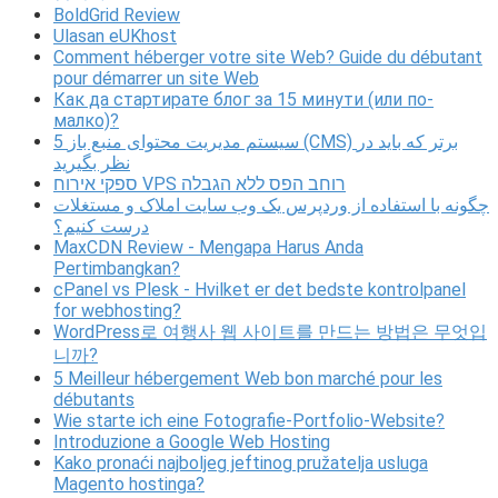
BoldGrid Review
Ulasan eUKhost
Comment héberger votre site Web? Guide du débutant
pour démarrer un site Web
Как да стартирате блог за 15 минути (или по-
малко)?
5 سیستم مدیریت محتوای منبع باز (CMS) برتر که باید در
نظر بگیرید
ספקי אירוח VPS רוחב הפס ללא הגבלה
چگونه با استفاده از وردپرس یک وب سایت املاک و مستغلات
درست کنیم؟
MaxCDN Review - Mengapa Harus Anda
Pertimbangkan?
cPanel vs Plesk - Hvilket er det bedste kontrolpanel
for webhosting?
WordPress로 여행사 웹 사이트를 만드는 방법은 무엇입
니까?
5 Meilleur hébergement Web bon marché pour les
débutants
Wie starte ich eine Fotografie-Portfolio-Website?
Introduzione a Google Web Hosting
Kako pronaći najboljeg jeftinog pružatelja usluga
Magento hostinga?