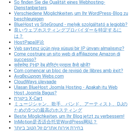
So finden Sie die Qualität eines Webhosting-
Dienstanbieters
Verschiedene Möglichkeiten, um Ihr WordPress-Blog zu
beschleunigen
BlueHost vs SiteGround - melyik szolgáltató a legjobb?
良いウェブホスティングプロバイダーを特定するに
は？
HostPapa评论
Veb saytınız üçün niyə xüsusi bir IP ünvanı almalısınız?
Come costruire un sito web di affiliazione Amazon di
successo?
सर्वश्रेष्ठ PHP वेब होस्टिंग प्रदाता कैसे खोजें?
Com començar un bloc de revisió de llibres amb èxit?
Αναθεώρηση Webs.com
CloudWays ülevaade
Ulasan BlueHost Joomla Hosting - Apakah itu Web
Host Joomla Bagus?
ביקורת X-Cart
ミュージシャン、歌手、バンド、アーティスト、DJの
ための5つの最高のホスティング
Beste Möglichkeiten, um Ihr Blog jetzt zu verbessern!
InMotion是否适合托管WordPress网站？
בחירת אירוח אתרים זול הטוב ביותר