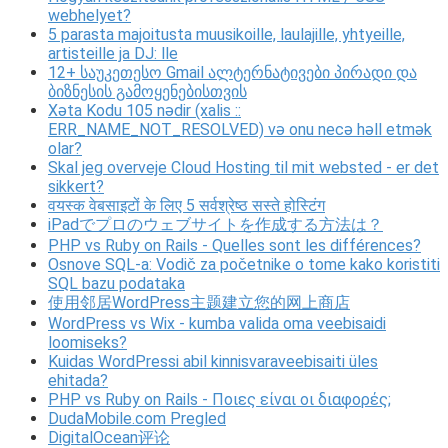
webhelyet?
5 parasta majoitusta muusikoille, laulajille, yhtyeille,
artisteille ja DJ: lle
12+ საუკეთესო Gmail ალტერნატივები პირადი და
ბიზნესის გამოყენებისთვის
Xəta Kodu 105 nədir (xalis ::
ERR_NAME_NOT_RESOLVED) və onu necə həll etmək
olar?
Skal jeg overveje Cloud Hosting til mit websted - er det
sikkert?
वयस्क वेबसाइटों के लिए 5 सर्वश्रेष्ठ सस्ते होस्टिंग
iPadでプロのウェブサイトを作成する方法は？
PHP vs Ruby on Rails - Quelles sont les différences?
Osnove SQL-a: Vodič za početnike o tome kako koristiti
SQL bazu podataka
使用邻居WordPress主题建立您的网上商店
WordPress vs Wix - kumba valida oma veebisaidi
loomiseks?
Kuidas WordPressi abil kinnisvaraveebisaiti üles
ehitada?
PHP vs Ruby on Rails - Ποιες είναι οι διαφορές;
DudaMobile.com Pregled
DigitalOcean评论