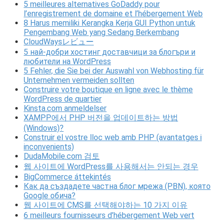
5 meilleures alternatives GoDaddy pour
l’enregistrement de domaine et l’hébergement Web
8 Harus memiliki Kerangka Kerja GUI Python untuk
Pengembang Web yang Sedang Berkembang
CloudWaysレビュー
5 най-добри хостинг доставчици за блогъри и
любители на WordPress
5 Fehler, die Sie bei der Auswahl von Webhosting für
Unternehmen vermeiden sollten
Construire votre boutique en ligne avec le thème
WordPress de quartier
Kinsta.com anmeldelser
XAMPP에서 PHP 버전을 업데이트하는 방법
(Windows)?
Construir el vostre lloc web amb PHP (avantatges i
inconvenients)
DudaMobile.com 검토
웹 사이트에 WordPress를 사용해서는 안되는 경우
BigCommerce áttekintés
Как да създадете частна блог мрежа (PBN), която
Google обича?
웹 사이트에 CMS를 선택해야하는 10 가지 이유
6 meilleurs fournisseurs d’hébergement Web vert