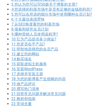
3
您认为您可以写50篇关于博客的文章?
4
您选择的利基市场中是否有足够的金钱和利息?
5
您可以在所选的细分市场中使用哪种会员计划?
6
十大最佳表现壁Ni
7
从SEO角度看您的利基市场
8
搜索和研究会员计划
9
哪种营销人员使用该程序?
10
它为产品提供多少佣金?
11
您是否在乎产品?
12
明智地选择您的会员产品
13
建立您的网站
14
购买域名
15
获取虚拟主机服务
16
安装WordPress
17
选择并安装主题
18
为您的新博客产生很棒的内容
19
做产品评论
20
撰写热门清单
21
回答常见问题并解决常见问题
22
教程和指南
23
常绿含量