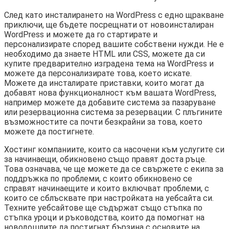
След като инсталирането на WordPress с едно щракване
приключи, ще бъдете посрещнати от новоинсталиран
WordPress и можете да го стартирате и
персонализирате според вашите собствени нужди. Не е
необходимо да знаете HTML или CSS, можете да си
купите предварително изградена тема на WordPress и
можете да персонализирате това, което искате.
Можете да инсталирате приставки, които могат да
добавят нова функционалност към вашата WordPress,
например можете да добавите система за пазаруване
или резервационна система за резервации. С плъгините
възможностите са почти безкрайни за това, което
можете да постигнете.
Хостинг компаниите, които са насочени към услугите си
за начинаещи, обикновено също правят доста ръце.
Това означава, че ще можете да се свържете с екипа за
поддръжка по проблеми, с които обикновено се
справят начинаещите и които включват проблеми, с
които се сблъсквате при настройката на уебсайта си.
Техните уебсайтове ще съдържат също стъпка по
стъпка уроци и ръководства, които да помогнат на
новодошлите да постигнат бързина с основите на