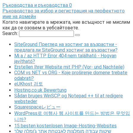
Ръководства и ръководства
0
Ръководство за избор и регистрация на перфектното
име на домейн
Когато навигирате в мрежата, ние всъщност не мислим
как да се озовем в уебсайтовете.
Search:
SiteGround Преглед на хостинг за възрастни -
предлага ли SiteGround хостинг за възрастни?
Mi a / az HTTP Error 404 nem található - Hogyan
javítható?
Erstellen Ihrer Website mit PHP (Vor- und Nachteile)
COM vs NET vs ORG - Koje proširenje domene trebate
odabrati?
eUKhost 검토
Hosting.co.uk Bewertung
Sådan bruges WinSCP og Notepad ++ til at redigere
websteder
Squarespaceレビュー
WordPress로 여행사 웹 사이트를 만드는 방법은 무엇입
니까?
15 besten kostenlosen Image-Hosting-Websites
שיטות עבודה מומלצות לאבטחת אתר ג’ומלה שלך