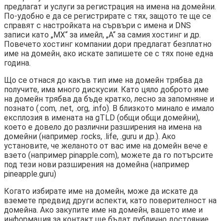
предлагат и услуги за регистрация на имена на домейни.
По-удобно е да се регистрирате с тях, защото те ще се
справят с настройката на сървъри с имена и DNS
записи като „MX“ за имейл, „A“ за самия хостинг и др.
Повечето хостинг компании дори предлагат безплатно
име на домейн, ако искате запишете се с тях поне една
година.
Що се отнася до какъв тип име на домейн трябва да
получите, има много дискусии. Като цяло доброто име
на домейн трябва да бъде кратко, лесно за запомняне и
познато (.com, .net, .org, .info). В близкото минало е имало
експлозия в имената на gTLD (общи общи домейни),
което е довело до различни разширения на имена на
домейни (например .rocks, .life, .guru и др.). Ако
установите, че желаното от вас име на домейн вече е
взето (например pinapple.com), можете да го потърсите
под тези нови разширения на домейна (например
pineapple.guru)
Когато избирате име на домейн, може да искате да
вземете предвид други аспекти, като поверителност на
домейна. Ако закупите име на домейн, вашето име и
информация за контакт ще бъдат публично достояние