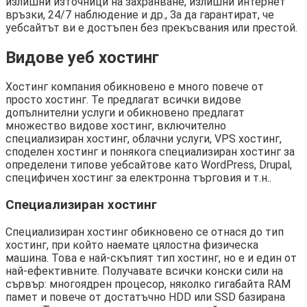
излишни източници на захранване, излишни интернет
връзки, 24/7 наблюдение и др., За да гарантират, че
уебсайтът ви е достъпен без прекъсвания или престой.
Видове уеб хостинг
Хостинг компания обикновено е много повече от
просто хостинг. Те предлагат всички видове
допълнителни услуги и обикновено предлагат
множество видове хостинг, включително
специализиран хостинг, облачни услуги, VPS хостинг,
споделен хостинг и понякога специализиран хостинг за
определени типове уебсайтове като WordPress, Drupal,
специфичен хостинг за електронна търговия и т.н..
Специализиран хостинг
Специализиран хостинг обикновено се отнася до тип
хостинг, при който наемате цялостна физическа
машина. Това е най-скъпият тип хостинг, но е и един от
най-ефективните. Получавате всички конски сили на
сървър: многоядрен процесор, няколко гигабайта RAM
памет и повече от достатъчно HDD или SSD базирана