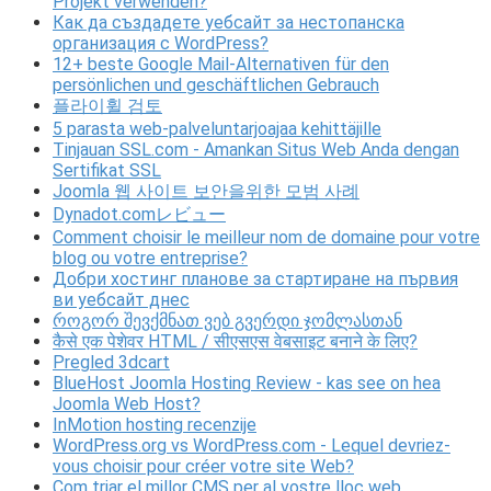
Projekt verwenden?
Как да създадете уебсайт за нестопанска
организация с WordPress?
12+ beste Google Mail-Alternativen für den
persönlichen und geschäftlichen Gebrauch
플라이휠 검토
5 parasta web-palveluntarjoajaa kehittäjille
Tinjauan SSL.com - Amankan Situs Web Anda dengan
Sertifikat SSL
Joomla 웹 사이트 보안을위한 모범 사례
Dynadot.comレビュー
Comment choisir le meilleur nom de domaine pour votre
blog ou votre entreprise?
Добри хостинг планове за стартиране на първия
ви уебсайт днес
როგორ შევქმნათ ვებ გვერდი ჯომლასთან
कैसे एक पेशेवर HTML / सीएसएस वेबसाइट बनाने के लिए?
Pregled 3dcart
BlueHost Joomla Hosting Review - kas see on hea
Joomla Web Host?
InMotion hosting recenzije
WordPress.org vs WordPress.com - Lequel devriez-
vous choisir pour créer votre site Web?
Com triar el millor CMS per al vostre lloc web