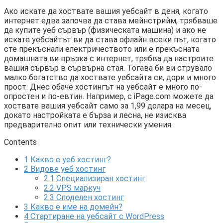
Ако искате да хоствате вашия уебсайт в деня, когато
интернет едва започва да става мейнстрийм, трябваше
да купите уеб сървър (физическата машина) и ако не
искате уебсайтът ви да става офлайн всеки път, когато
сте прекъснали електричеството или е прекъсната
домашната ви връзка с интернет, трябва да настроите
вашия сървър в сървърна стая. Тогава би ви струвало
малко богатство да хоствате уебсайта си, дори и много
прост. Днес обаче хостингът на уебсайт е много по-
опростен и по-евтин. Например, с iPage.com можете да
хоствате вашия уебсайт само за 1,99 долара на месец,
докато настройката е бърза и лесна, не изисква
предварително опит или технически умения.
Contents
1
Какво е уеб хостинг?
2
Видове уеб хостинг
2.1
Специализиран хостинг
2.2
VPS маркуч
2.3
Споделен хостинг
3
Какво е име на домейн?
4
Стартиране на уебсайт с WordPress