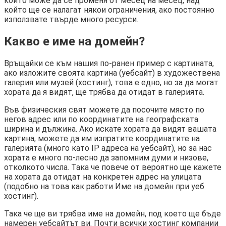
който може да се променя от месец на месец, над
който ще се налагат някои ограничения, ако постоянно
използвате твърде много ресурси.
Какво е име на домейн?
Връщайки се към нашия по-ранен пример с картината,
ако изложите своята картина (уебсайт) в художествена
галерия или музей (хостинг), това е едно, но за да могат
хората да я видят, ще трябва да отидат в галерията.
Във физическия свят можете да посочите място по
негов адрес или по координатите на географската
ширина и дължина. Ако искате хората да видят вашата
картина, можете да им изпратите координатите на
галерията (много като IP адреса на уебсайт), но за нас
хората е много по-лесно да запомним думи и низове,
отколкото числа. Така че повече от вероятно ще кажете
на хората да отидат на конкретен адрес на улицата
(подобно на това как работи Име на домейн при уеб
хостинг).
Така че ще ви трябва име на домейн, под което ще бъде
намерен уебсайтът ви. Почти всички хостинг компании