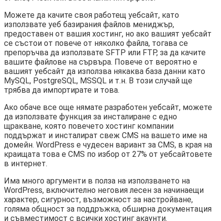
Можете да качите своя работещ уебсайт, като
използвате уеб базирания файлов мениджър,
предоставен от вашия хостинг, но ако вашият уебсайт
се състои от повече от няколко файла, тогава се
препоръчва да използвате SFTP или FTP, за да качите
вашите файлове на сървъра. Повече от вероятно е
вашият уебсайт да използва някаква база данни като
MySQL, PostgreSQL, MSSQL и т.н. В този случай ще
трябва да импортирате и това.
Ако обаче все още нямате разработен уебсайт, можете
да използвате функция за инсталиране с едно
щракване, която повечето хостинг компании
поддържат и инсталират свеж CMS на вашето име на
домейн. WordPress е чудесен вариант за CMS, в края на
краищата това е CMS по избор от 27% от уебсайтовете
в интернет.
Има много аргументи в полза на използването на
WordPress, включително неговия лесен за начинаещи
характер, сигурност, възможност за настройване,
голяма общност за поддръжка, обширна документация
и съвместимост с всички хостинг акаунти.