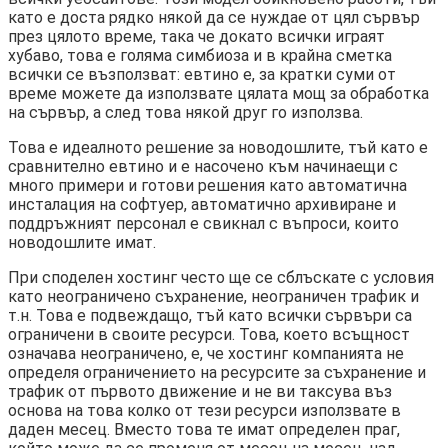
като е доста рядко някой да се нуждае от цял ​​сървър
през цялото време, така че докато всички играят
хубаво, това е голяма симбиоза и в крайна сметка
всички се възползват: евтино е, за кратки суми от
време можете да използвате цялата мощ за обработка
на сървър, а след това някой друг го използва.
Това е идеалното решение за новодошлите, тъй като е
сравнително евтино и е насочено към начинаещи с
много примери и готови решения като автоматична
инсталация на софтуер, автоматично архивиране и
поддръжният персонал е свикнал с въпроси, които
новодошлите имат.
При споделен хостинг често ще се сблъскате с условия
като неограничено съхранение, неограничен трафик и
т.н. Това е подвеждащо, тъй като всички сървъри са
ограничени в своите ресурси. Това, което всъщност
означава неограничено, е, че хостинг компанията не
определя ограничението на ресурсите за съхранение и
трафик от първото движение и не ви таксува въз
основа на това колко от тези ресурси използвате в
даден месец. Вместо това те имат определен праг,