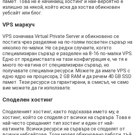
памет. Това не е начинаещ хостинг и най-вероятно е
излишно за някой, който иска да хоства обикновен
уебсайт или блог.
VPS маркуч
VPS означава Virtual Private Server и обикновено се
постига чрез разделяне на по-голям посветен сървър на
няколко по-малки. Не са редки случаите, когато
специализиран сървър е разделен на 8-16 по-малки VPS.
Едно от предимствата на тази конфигурация е, че тя е
много по-евтина от специализиран сървър, но
получавате специални ресурси. Можете да имате VPS с
едно ядро ​​на процесора, 2 GB RAM и да речем 40 GB SSD
памет. Тези ресурси са гарантирани, в смисъл, че само
вие можете да ги използвате.
Споделен хостинг
Споделеният хостинг, както подсказва името му, е
хостинг, който се споделя от всички на сървъра. Това е
най-често срещаният тип хостинг и един от най-
евтините. Всички ресурси на сървъра се споделят от
всички уебсайтове. Този модел обикновено работи, тъй