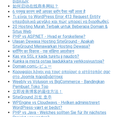
βιβλίων;
如何启动在线商务网站？
6 प्रमुख कारण क्यों आपका ब्लॉग पैसा नहीं लाता है
Τι είναι το WordPress Error 413 Request Entity
υπερβολικά μεγάλο και πώς μπορεί να διορθωθεί;
20 Hosting Murah Terbaik untuk Beberapa Domain &
Situs Web
PHP vs ASP.NET - Hvad er forskellene?
Ulasan Dewasa Hosting SiteGround - Apakah
SiteGround Menawarkan Hosting Dewasa?
ब्लॉगिंग का विकास - एक संक्षिप्त अवलोकन
Kas yra SSL ir kada turėtų jį naudoti?
Kuinka ja mistä ostaa laadukkaita verkkosivustoja?
Domain.comレビュー
Κορυφαίοι λόγοι για τους οποίους ο ιστότοπός σας
στο Joomla παραβιάστηκε
Weebly vs Volusion vs BigCommerce - Bandingkan
Pembuat Toko Top
立即改善博客的最佳方法！
SiteGround 검토 호주
WPEngine vs Cloudways - Hvilken administreret
WordPress-vært er bedst?
PHP vs Java - Welches sollten Sie für Ihr nächstes