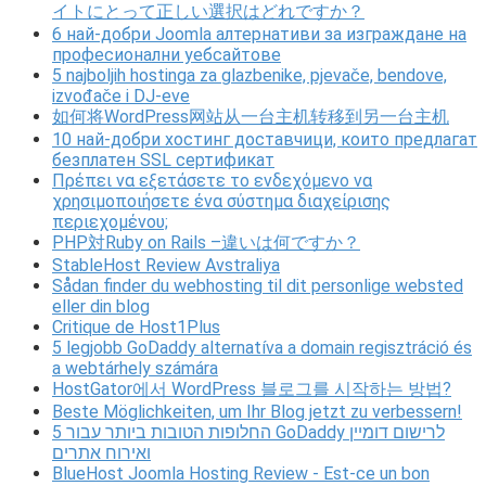
イトにとって正しい選択はどれですか？
6 най-добри Joomla алтернативи за изграждане на
професионални уебсайтове
5 najboljih hostinga za glazbenike, pjevače, bendove,
izvođače i DJ-eve
如何将WordPress网站从一台主机转移到另一台主机
10 най-добри хостинг доставчици, които предлагат
безплатен SSL сертификат
Πρέπει να εξετάσετε το ενδεχόμενο να
χρησιμοποιήσετε ένα σύστημα διαχείρισης
περιεχομένου;
PHP対Ruby on Rails –違いは何ですか？
StableHost Review Avstraliya
Sådan finder du webhosting til dit personlige websted
eller din blog
Critique de Host1Plus
5 legjobb GoDaddy alternatíva a domain regisztráció és
a webtárhely számára
HostGator에서 WordPress 블로그를 시작하는 방법?
Beste Möglichkeiten, um Ihr Blog jetzt zu verbessern!
5 החלופות הטובות ביותר עבור GoDaddy לרישום דומיין
ואירוח אתרים
BlueHost Joomla Hosting Review - Est-ce un bon