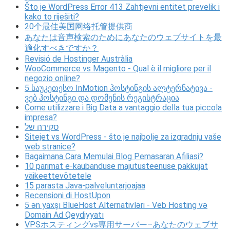
Što je WordPress Error 413 Zahtjevni entitet prevelik i
kako to riješiti?
20个最佳美国网络托管提供商
あなたは音声検索のためにあなたのウェブサイトを最
適化すべきですか？
Revisió de Hostinger Austràlia
WooCommerce vs Magento - Qual è il migliore per il
negozio online?
5 საუკეთესო InMotion ჰოსტინგის ალტერნატივა -
ვებ ჰოსტინგი და დომენის რეგისტრაცია
Come utilizzare i Big Data a vantaggio della tua piccola
impresa?
סקירה של
Sitejet vs WordPress - što je najbolje za izgradnju vaše
web stranice?
Bagaimana Cara Memulai Blog Pemasaran Afiliasi?
10 parimat e-kaubanduse majutusteenuse pakkujat
väikeettevõtetele
15 parasta Java-palveluntarjoajaa
Recensioni di HostUpon
5 ən yaxşı BlueHost Alternativləri - Veb Hosting və
Domain Ad Qeydiyyatı
VPSホスティングvs専用サーバー–あなたのウェブサ