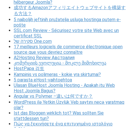
hébergeur Joomla?
成功するAmazonアフィリエイトウェブサイトを構築す
る方法？
5 najboljih jeftinih pružatelja usluga hostinga putem e-
pošte
SSL.com Review - Sécurisez votre site Web avec un
certificat SSL
סקירה של One.com
17 meilleurs logiciels de commerce électronique open
source que vous devriez connaître
A2Hosting Review Австралия
კომერციის ევოლუცია - მოკლე მიმოხილვა
HostPapa 검토
Kampinis vs polimeras - kokie yra skirtumai?
5 parasta eHost-vaihtoehtoa
Ulasan BlueHost Joomla Hosting - Apakah itu Web
Host Joomla Bagus?
Angular vs Polymer –違いは何ですか？
WordPress ilə Yetkin Üzvlük Veb saytını necə yaratmaq
olar?
Ist das Bloggen wirklich tot? Was sollten Sie
stattdessen tun?
Πώς να ξεκινήσετε ένα επιτυχημένο ιστολόγιο