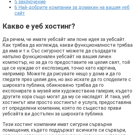
5
заключение
6
Най-добрите компании за домакин на вашия уеб
сайт
Какво е уеб хостинг?
Да речем, че имате уебсайт или поне идея за уебсайт.
Как трябва да изглежда, какви функционалности трябва
да има и т.н. Със сигурност можете да създадете
напълно функционален уебсайт на вашия личен
компютър, но за да го предоставите на целия свят, той
ще се нуждае от експозиция, точно като картина,
например. Можете да рисувате нещо у дома и да го
гледате през целия ден, но ако искате да го споделите с
широката публика, обикновено трябва да го
експонирате в музей или художествена галерия, където
другите хора също могат да му се насладят. И така, уеб
хостингът или просто хостингът е услуга, предоставяна
от определени компании, която по същество прави
уебсайта ви достъпен за широката публика.
Тези хостинг компании имат сигурни сървърни
помещения, където поддържат всичките си сървъри,