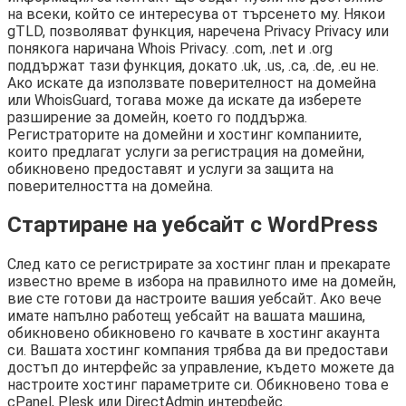
на всеки, който се интересува от търсенето му. Някои
gTLD, позволяват функция, наречена Privacy Privacy или
понякога наричана Whois Privacy. .com, .net и .org
поддържат тази функция, докато .uk, .us, .ca, .de, .eu не.
Ако искате да използвате поверителност на домейна
или WhoisGuard, тогава може да искате да изберете
разширение за домейн, което го поддържа.
Регистраторите на домейни и хостинг компаниите,
които предлагат услуги за регистрация на домейни,
обикновено предоставят и услуги за защита на
поверителността на домейна.
Стартиране на уебсайт с WordPress
След като се регистрирате за хостинг план и прекарате
известно време в избора на правилното име на домейн,
вие сте готови да настроите вашия уебсайт. Ако вече
имате напълно работещ уебсайт на вашата машина,
обикновено обикновено го качвате в хостинг акаунта
си. Вашата хостинг компания трябва да ви предостави
достъп до интерфейс за управление, където можете да
настроите хостинг параметрите си. Обикновено това е
cPanel, Plesk или DirectAdmin интерфейс.