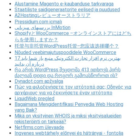
Alustamine Magento e-kaubanduse tarkvaraga
Staatiliste saidigeneraatorite eelised ja puudused
A2Hostingレビューオーストラリア
Pressidium.com icmalı
بررسیهای میزبانی InMotion
ShopifyとWooCommerce –オンラインストアにはどち
らを使用しますか？
托管与非托管WordPress托管–您应该选择哪个？
Nõuded veebimajutuspoodidele WooCommerce
17 بهترین نرم افزار تجارت الکترونیک منبع باز شما باید
درباره آن بدانید
რა არის WordPress შეცდომა 413 ითხოვს პირს
ძალიან დიდი და როგორ გამოასწოროთ ის?
Dynadot.com apžvalga
Πώς να φιλοξενήσετε τον ιστότοπό σας; Οδηγός για
αρχάριους για να ξεκινήσετε έναν ιστότοπο
LiquidWeb pregled
Bagaimana Mengidentifikasi Penyedia Web Hosting
yang Baik?
Mikä on yksityinen WHOIS ja miksi yksityisalueiden
rekisteröinti on tärkeää?
Netfirms.com ülevaade
Ingyenes webtárhely előnyei és hátrányai - fontolja