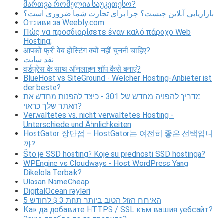
მართვა რომელია საუკეთესო?
بازاریابی آنلاین چیست؟ چرا برای تجارت شما ضروری است؟
Отзиви за Weebly.com
Πώς να προσδιορίσετε έναν καλό πάροχο Web
Hosting;
आपको फ्री वेब होस्टिंग क्यों नहीं चुननी चाहिए?
نقد سایت
वर्डप्रेस के साथ ऑनलाइन शॉप कैसे बनाएं?
BlueHost vs SiteGround - Welcher Hosting-Anbieter ist
der beste?
מדריך להפניה מחדש של 301 - כיצד להפנות מחדש את
האתר שלך כראוי?
Verwaltetes vs. nicht verwaltetes Hosting -
Unterschiede und Ähnlichkeiten
HostGator 장단점 – HostGator는 여전히 좋은 선택입니
까?
Što je SSD hosting? Koje su prednosti SSD hostinga?
WPEngine vs Cloudways - Host WordPress Yang
Dikelola Terbaik?
Ulasan NameCheap
DigitalOcean rəyləri
5 האירוח הזול הטוב ביותר תחת 3 $ לחודש
Как да добавите HTTPS / SSL към вашия уебсайт?