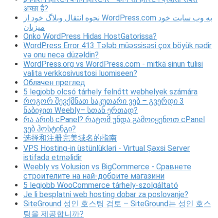
अच्छा है?
نحوه انتقال وبلاگ خود از WordPress.com به وب سایت خود
میزبان
Onko WordPress Hidas HostGatorissa?
WordPress Error 413 Tələb müəssisəsi çox böyük nədir
və onu necə düzəldin?
WordPress.org vs WordPress.com - mitkä sinun tulisi
valita verkkosivustosi luomiseen?
Облачен преглед
5 legjobb olcsó tárhely felnőtt webhelyek számára
როგორ შევქმნათ საკუთარი ვებ – გვერდი 3
ნაბიჯით Weebly– სთან ერთად?
რა არის cPanel? რატომ უნდა გამოიყენოთ cPanel
ვებ ჰოსტინგი?
选择和注册完美域名的指南
VPS Hosting-in üstünlükləri - Virtual Şəxsi Server
istifadə etməlidir
Weebly vs Volusion vs BigCommerce - Сравнете
строителите на най-добрите магазини
5 legjobb WooCommerce tárhely-szolgáltató
Je li besplatni web hosting dobar za poslovanje?
SiteGround 성인 호스팅 검토 – SiteGround는 성인 호스
팅을 제공합니까?