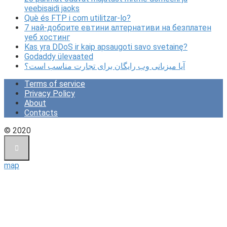
veebisaidi jaoks
Què és FTP i com utilitzar-lo?
7 най-добрите евтини алтернативи на безплатен
уеб хостинг
Kas yra DDoS ir kaip apsaugoti savo svetainę?
Godaddy ülevaated
آیا میزبانی وب رایگان برای تجارت مناسب است؟
Terms of service
Privacy Policy
About
Contacts
© 2020
map