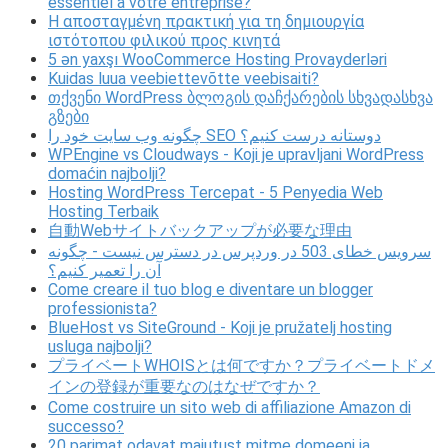
essentiel à votre entreprise?
Η αποσταγμένη πρακτική για τη δημιουργία
ιστότοπου φιλικού προς κινητά
5 ən yaxşı WooCommerce Hosting Provayderləri
Kuidas luua veebiettevõtte veebisaiti?
თქვენი WordPress ბლოგის დაჩქარების სხვადასხვა
გზები
چگونه وب سایت خود را SEO دوستانه درست کنیم؟
WPEngine vs Cloudways - Koji je upravljani WordPress
domaćin najbolji?
Hosting WordPress Tercepat - 5 Penyedia Web
Hosting Terbaik
自動Webサイトバックアップが必要な理由
سرویس خطای 503 در وردپرس در دسترس نیست - چگونه
آن را تعمیر کنیم؟
Come creare il tuo blog e diventare un blogger
professionista?
BlueHost vs SiteGround - Koji je pružatelj hosting
usluga najbolji?
プライベートWHOISとは何ですか？プライベートドメ
インの登録が重要なのはなぜですか？
Come costruire un sito web di affiliazione Amazon di
successo?
20 parimat odavat majutust mitme domeeni ja