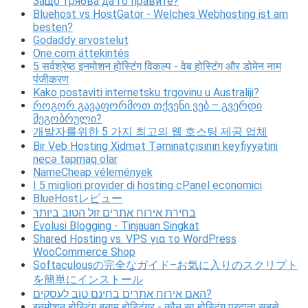
Защо трябва да го правите?
Bluehost vs HostGator - Welches Webhosting ist am
besten?
Godaddy arvostelut
One.com áttekintés
5 सर्वश्रेष्ठ इनमोशन होस्टिंग विकल्प - वेब होस्टिंग और डोमेन नाम
पंजीकरण
Kako postaviti internetsku trgovinu u Australiji?
როგორ გავაფორმოთ თქვენი ვებ – გვერდი
მეგობრული?
개발자를위한 5 가지 최고의 웹 호스팅 제공 업체
Bir Veb Hosting Xidmət Təminatçısının keyfiyyətini
necə tapmaq olar
NameCheap vélemények
I 5 migliori provider di hosting cPanel economici
BlueHostレビュー
בחירת אירוח אתרים זול הטוב ביותר
Evolusi Blogging - Tinjauan Singkat
Shared Hosting vs. VPS για το WordPress
WooCommerce Shop
Softaculousの完全なガイド–お気に入りのスクリプト
を簡単にインストール
האם אירוח אתרים בחינם טוב לעסקים?
इनमोशन होस्टिंग बनाम होस्टिंगर - कौन सा होस्टिंग प्रदाता सबसे