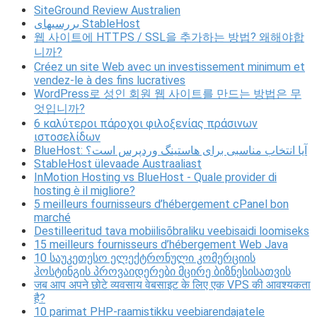
SiteGround Review Australien
بررسیهای StableHost
웹 사이트에 HTTPS / SSL을 추가하는 방법? 왜해야합
니까?
Créez un site Web avec un investissement minimum et
vendez-le à des fins lucratives
WordPress로 성인 회원 웹 사이트를 만드는 방법은 무
엇입니까?
6 καλύτεροι πάροχοι φιλοξενίας πράσινων
ιστοσελίδων
BlueHost: آیا انتخاب مناسبی برای هاستینگ وردپرس است؟
StableHost ülevaade Austraaliast
InMotion Hosting vs BlueHost - Quale provider di
hosting è il migliore?
5 meilleurs fournisseurs d’hébergement cPanel bon
marché
Destilleeritud tava mobiilisõbraliku veebisaidi loomiseks
15 meilleurs fournisseurs d’hébergement Web Java
10 საუკეთესო ელექტრონული კომერციის
ჰოსტინგის პროვაიდერები მცირე ბიზნესისათვის
जब आप अपने छोटे व्यवसाय वेबसाइट के लिए एक VPS की आवश्यकता
है?
10 parimat PHP-raamistikku veebiarendajatele