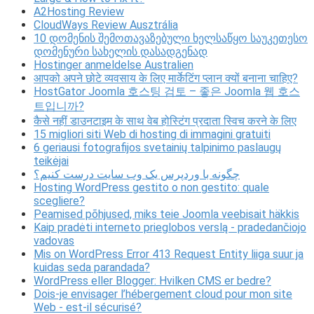
A2Hosting Review
CloudWays Review Ausztrália
10 დომენის შემოთავაზებული ხელსაწყო საუკეთესო
დომენური სახელის დასადგენად
Hostinger anmeldelse Australien
आपको अपने छोटे व्यवसाय के लिए मार्केटिंग प्लान क्यों बनाना चाहिए?
HostGator Joomla 호스팅 검토 – 좋은 Joomla 웹 호스
트입니까?
कैसे नहीं डाउनटाइम के साथ वेब होस्टिंग प्रदाता स्विच करने के लिए
15 migliori siti Web di hosting di immagini gratuiti
6 geriausi fotografijos svetainių talpinimo paslaugų
teikėjai
چگونه با وردپرس یک وب سایت درست کنیم؟
Hosting WordPress gestito o non gestito: quale
scegliere?
Peamised põhjused, miks teie Joomla veebisait häkkis
Kaip pradėti interneto prieglobos verslą - pradedančiojo
vadovas
Mis on WordPress Error 413 Request Entity liiga suur ja
kuidas seda parandada?
WordPress eller Blogger: Hvilken CMS er bedre?
Dois-je envisager l’hébergement cloud pour mon site
Web - est-il sécurisé?