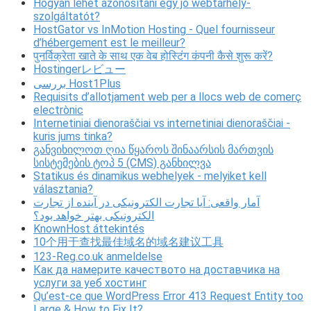
Hogyan lehet azonosítani egy jó webtárhely-
szolgáltatót?
HostGator vs InMotion Hosting - Quel fournisseur
d’hébergement est le meilleur?
पुनर्विक्रेता खाते के साथ एक वेब होस्टिंग कंपनी कैसे शुरू करें?
Hostingerレビュー
بررسی Host1Plus
Requisits d’allotjament web per a llocs web de comerç
electrònic
Internetiniai dienoraščiai vs internetiniai dienoraščiai -
kuris jums tinka?
განვიხილოთ ღია წყაროს შინაარსის მართვის
სისტემების ტოპ 5 (CMS) განხილვა
Statikus és dinamikus webhelyek - melyiket kell
választania?
آمار واقعی: آیا تجارت الکترونیکی در آینده از تجارت
الکترونیکی بهتر خواهد بود؟
KnownHost áttekintés
10个用于查找最佳域名的域名建议工具
123-Reg.co.uk anmeldelse
Как да намерите качеството на доставчика на
услуги за уеб хостинг
Qu’est-ce que WordPress Error 413 Request Entity too
Large & How to Fix It?