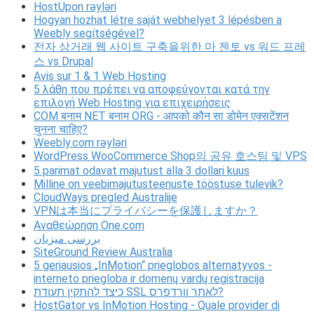
HostUpon rəyləri
Hogyan hozhat létre saját webhelyet 3 lépésben a
Weebly segítségével?
전자 상거래 웹 사이트 구축을위한 마 젠토 vs 워드 프레
스 vs Drupal
Avis sur 1 & 1 Web Hosting
5 λάθη που πρέπει να αποφεύγονται κατά την
επιλογή Web Hosting για επιχειρήσεις
COM बनाम NET बनाम ORG - आपको कौन सा डोमेन एक्सटेंशन
चुनना चाहिए?
Weebly.com rəyləri
WordPress WooCommerce Shop의 공유 호스팅 및 VPS
5 parimat odavat majutust alla 3 dollari kuus
Milline on veebimajutusteenuste tööstuse tulevik?
CloudWays pregled Australije
VPNは本当にプライバシーを保護しますか？
Αναθεώρηση One.com
بررسی میزبان
SiteGround Review Australia
5 geriausios „InMotion“ prieglobos alternatyvos -
interneto priegloba ir domenų vardų registracija
כיצד להתקין תעודת SSL לאתר וורדפרס?
HostGator vs InMotion Hosting - Quale provider di