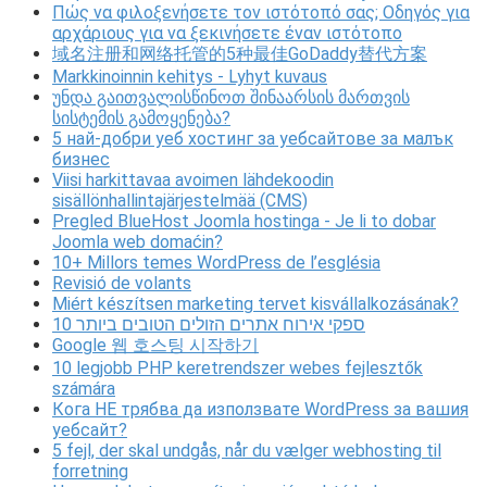
Πώς να φιλοξενήσετε τον ιστότοπό σας; Οδηγός για
αρχάριους για να ξεκινήσετε έναν ιστότοπο
域名注册和网络托管的5种最佳GoDaddy替代方案
Markkinoinnin kehitys - Lyhyt kuvaus
უნდა გაითვალისწინოთ შინაარსის მართვის
სისტემის გამოყენება?
5 най-добри уеб хостинг за уебсайтове за малък
бизнес
Viisi harkittavaa avoimen lähdekoodin
sisällönhallintajärjestelmää (CMS)
Pregled BlueHost Joomla hostinga - Je li to dobar
Joomla web domaćin?
10+ Millors temes WordPress de l’església
Revisió de volants
Miért készítsen marketing tervet kisvállalkozásának?
10 ספקי אירוח אתרים הזולים הטובים ביותר
Google 웹 호스팅 시작하기
10 legjobb PHP keretrendszer webes fejlesztők
számára
Кога НЕ трябва да използвате WordPress за вашия
уебсайт?
5 fejl, der skal undgås, når du vælger webhosting til
forretning