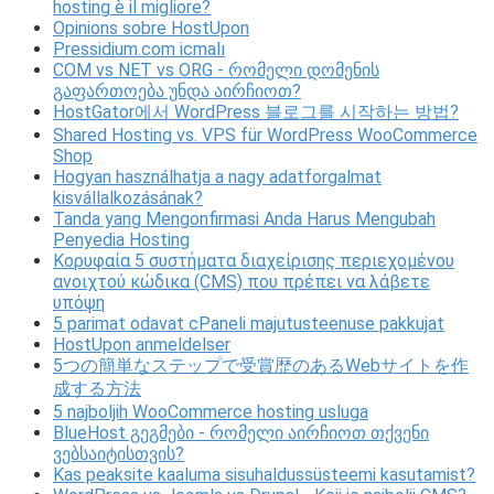
hosting è il migliore?
Opinions sobre HostUpon
Pressidium.com icmalı
COM vs NET vs ORG - რომელი დომენის
გაფართოება უნდა აირჩიოთ?
HostGator에서 WordPress 블로그를 시작하는 방법?
Shared Hosting vs. VPS für WordPress WooCommerce
Shop
Hogyan használhatja a nagy adatforgalmat
kisvállalkozásának?
Tanda yang Mengonfirmasi Anda Harus Mengubah
Penyedia Hosting
Κορυφαία 5 συστήματα διαχείρισης περιεχομένου
ανοιχτού κώδικα (CMS) που πρέπει να λάβετε
υπόψη
5 parimat odavat cPaneli majutusteenuse pakkujat
HostUpon anmeldelser
5つの簡単なステップで受賞歴のあるWebサイトを作
成する方法
5 najboljih WooCommerce hosting usluga
BlueHost გეგმები - რომელი აირჩიოთ თქვენი
ვებსაიტისთვის?
Kas peaksite kaaluma sisuhaldussüsteemi kasutamist?