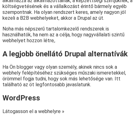
alkalmazza az alkalmazottainak, a képzettségi szintjüknek, a
költségvetésének és a vállalkozást érintő bármely egyéb
szempontnak. Ha olyan rendszert keres, amely nagyon jól
kezeli a B2B webhelyeket, akkor a Drupal az út.
Noha más népszerű tartalomkezelő rendszerek is
használhatók, ha nem az a célja, hogy nagyvállalati szintű
webhelyet hozzon létre,.
A legjobb önellátó Drupal alternatívák
Ha Ön blogger vagy olyan személy, akinek nincs sok a
webhely felépítéséhez szükséges műszaki ismeretekkel,
örömmel fogja tudni, hogy sok más lehetősége van. Itt
található az öt legfontosabb javaslatunk.
WordPress
Látogasson el a webhelyre »