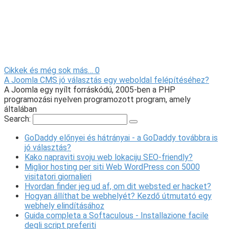
Cikkek és még sok más…
0
A Joomla CMS jó választás egy weboldal felépítéséhez?
A Joomla egy nyílt forráskódú, 2005-ben a PHP
programozási nyelven programozott program, amely
általában
Search:
GoDaddy előnyei és hátrányai - a GoDaddy továbbra is
jó választás?
Kako napraviti svoju web lokaciju SEO-friendly?
Miglior hosting per siti Web WordPress con 5000
visitatori giornalieri
Hvordan finder jeg ud af, om dit websted er hacket?
Hogyan állíthat be webhelyét? Kezdő útmutató egy
webhely elindításához
Guida completa a Softaculous - Installazione facile
degli script preferiti