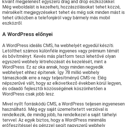
kívánt megjelenést egyszerű drag and drop eszközökkel.
Még weboldalát is kezelheti, hozzászólásokat tehet közzé,
mérsékelt megjegyzéseket tehet és még sok minden mást is
tehet útközben a telefonjáról vagy bármely más mobil
eszközről.
A WordPress előnyei
A WordPress ideális CMS, ha webhelyét egyedül készíti.
Letölthet számos különféle ingyenes vagy prémium témát
és bővítményt. Kevés más platform teszi lehetővé olyan
egyszerű webhely létrehozását és kezelését, mint a
WordPress. Ez az oka annak, hogy minden negyedik
webhelyet ehhez építenek. Így 78 millió webhely
támaszkodik erre a nagy teljesítményű CMS-re. Elég
népszerűvé vált, hogy az elkövetkező években körül legyen,
és odaadó fejlesztői közösségének köszönhetően a
WordPress csak jobb lesz.
Mivel nyílt forráskódú CMS, a WordPress teljesen ingyenesen
használható. Még egy saját üzemeltetett verzióval is
rendelkezik, de mindig jobb, ha rendelkezel a saját tárhelyi
tervvel. Az egyik biztos, hogy a WordPress minimális
erőfeszítéssel és pénzzel segít nagyszerű webhely