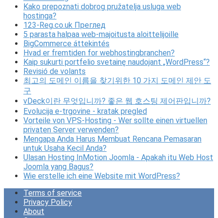
Kako prepoznati dobrog pružatelja usluga web
hostinga?
123-Reg.co.uk Преглед
5 parasta halpaa web-majoitusta aloittelijoille
BigCommerce áttekintés
Hvad er fremtiden for webhostingbranchen?
Kaip sukurti portfelio svetainę naudojant „WordPress“?
Revisió de volants
최고의 도메인 이름을 찾기위한 10 가지 도메인 제안 도
구
vDeck이란 무엇입니까? 좋은 웹 호스팅 제어판입니까?
Evolucija e-trgovine - kratak pregled
Vorteile von VPS-Hosting - Wer sollte einen virtuellen
privaten Server verwenden?
Mengapa Anda Harus Membuat Rencana Pemasaran
untuk Usaha Kecil Anda?
Ulasan Hosting InMotion Joomla - Apakah itu Web Host
Joomla yang Bagus?
Wie erstelle ich eine Website mit WordPress?
Terms of service
Privacy Policy
About