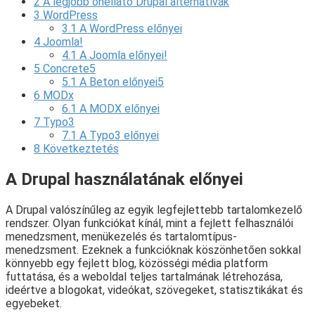
2
A legjobb önellátó Drupal alternatívák
3
WordPress
3.1
A WordPress előnyei
4
Joomla!
4.1
A Joomla előnyei!
5
Concrete5
5.1
A Beton előnyei5
6
MODx
6.1
A MODX előnyei
7
Typo3
7.1
A Typo3 előnyei
8
Következtetés
A Drupal használatának előnyei
A Drupal valószínűleg az egyik legfejlettebb tartalomkezelő
rendszer. Olyan funkciókat kínál, mint a fejlett felhasználói
menedzsment, menükezelés és tartalomtípus-
menedzsment. Ezeknek a funkcióknak köszönhetően sokkal
könnyebb egy fejlett blog, közösségi média platform
futtatása, és a weboldal teljes tartalmának létrehozása,
ideértve a blogokat, videókat, szövegeket, statisztikákat és
egyebeket.