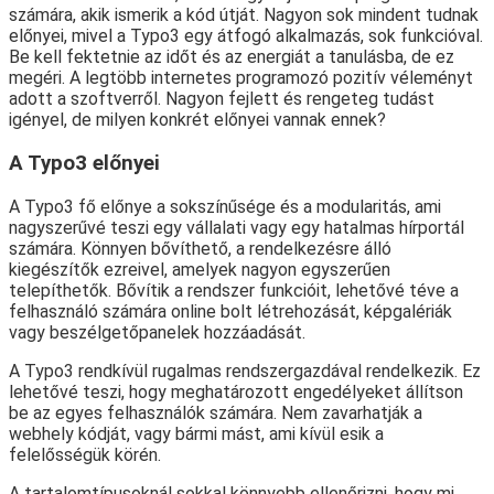
számára, akik ismerik a kód útját. Nagyon sok mindent tudnak
előnyei, mivel a Typo3 egy átfogó alkalmazás, sok funkcióval.
Be kell fektetnie az időt és az energiát a tanulásba, de ez
megéri. A legtöbb internetes programozó pozitív véleményt
adott a szoftverről. Nagyon fejlett és rengeteg tudást
igényel, de milyen konkrét előnyei vannak ennek?
A Typo3 előnyei
A Typo3 fő előnye a sokszínűsége és a modularitás, ami
nagyszerűvé teszi egy vállalati vagy egy hatalmas hírportál
számára. Könnyen bővíthető, a rendelkezésre álló
kiegészítők ezreivel, amelyek nagyon egyszerűen
telepíthetők. Bővítik a rendszer funkcióit, lehetővé téve a
felhasználó számára online bolt létrehozását, képgalériák
vagy beszélgetőpanelek hozzáadását.
A Typo3 rendkívül rugalmas rendszergazdával rendelkezik. Ez
lehetővé teszi, hogy meghatározott engedélyeket állítson
be az egyes felhasználók számára. Nem zavarhatják a
webhely kódját, vagy bármi mást, ami kívül esik a
felelősségük körén.
A tartalomtípusoknál sokkal könnyebb ellenőrizni, hogy mi