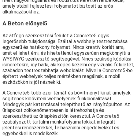
mert nagyon rugalmas és robusztus kerettel rendelkezik,
amely stabil fejlesztési folyamatot biztosít az erős
alkalmazásokhoz.
A Beton előnyei5
Az átfogó szerkesztési felület a Concrete5 egyik
legerősebb tulajdonsága. Ezáltal a webhely testreszabása
egyszerű és hatékony folyamat. Nincs kreatív korlát arra,
amit el lehet érni, és hihetetlenül egyszerűen megkönnyíti a
WYSIWYG szerkesztő segítségével. Nincs szükség kódolási
ismeretekre, így bárki, aki képes kezelni egy vizuális felületet,
szabadon testreszabhatja weboldalát. Mivel a Concrete5-be
épített webhelyek teljes mértékben reagálnak, a mobil
eszközökön is jól néznek ki.
A Concrete5 több ezer témát és bővítményt kínál, amelyek
segítenek kibővíteni webhelyének funkcionalitását.
Mindegyik pár kattintással telepíthető az irányítópulton. Az
űrlapokat zökkenőmentesen is létrehozhatja és
szerkesztheti az űrlapkészítőn keresztül. A Concrete5
szabályozott tartalmi munkafolyamatokkal, integrált
jelentési rendszerekkel, felhasználói engedélyekkel és
egyebekkel is rendelkezik.