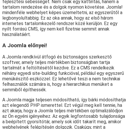
fejlesztési sebességet. Nem csak egy kattintás, hanem a
tartalom rendezése és a dolgok nyomon követése. Joomla!
mindenféle webhelyet képes üzemeltetni, az egyszerűtől a
legbonyolultabbig. Ez az oka annak, hogy az első három
internetes tartalomkezelő rendszer közé kerüljön. Ez egy
nyílt forrású CMS, így nem kell fizetnie semmit annak
használatáért.
A Joomla előnyei!
A Joomla rendkívül átfogó és biztonságos szerkesztő
szoftver, amely teljes mértékben biztonságban tartja
tartalmát a feltöltésétől kezdve. Ez a CMS rendelkezik
néhány egyedi site-building funkcióval, például egy egyszerű
menükészítő eszközzel. Ez lehetővé teszi a nem technikai
felhasználók számára is, hogy a hierarchikus menüket a
semmiből építhessék.
A Joomla magja teljesen módosítható, így bárki módosíthatja
azt elegendő PHP ismerettel. Ezt végül meg kell tennie, ha
azt akarja, hogy a Joomla teljes mértékben optimalizálódjon
az Ön egyéni igényeihez. Az egyik legfontosabb tulajdonsága
a beépített gyorsítótár, amely sok időt takarít meg, amikor
webhelyének felépítésén dolgozik. Csakúgy, mint a