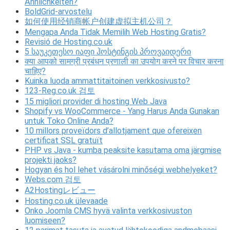
Ähnlichkeiten?
BoldGrid-arvostelu
如何使用经销商帐户创建虚拟主机公司？
Mengapa Anda Tidak Memilih Web Hosting Gratis?
Revisió de Hosting.co.uk
5 საუკეთესო იაფი ჰოსტინგის პროვაიდერი
क्या आपको सामग्री प्रबंधन प्रणाली का उपयोग करने पर विचार करना
चाहिए?
Kuinka luoda ammattitaitoinen verkkosivusto?
123-Reg.co.uk 검토
15 migliori provider di hosting Web Java
Shopify vs WooCommerce - Yang Harus Anda Gunakan
untuk Toko Online Anda?
10 millors proveïdors d’allotjament que ofereixen
certificat SSL gratuït
PHP vs Java - kumba peaksite kasutama oma järgmise
projekti jaoks?
Hogyan és hol lehet vásárolni minőségi webhelyeket?
Webs.com 검토
A2Hostingレビュー
Hosting.co.uk ülevaade
Onko Joomla CMS hyvä valinta verkkosivuston
luomiseen?