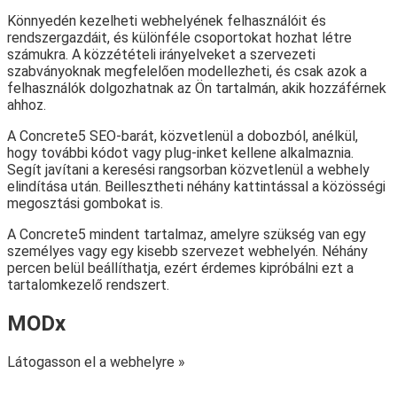
Könnyedén kezelheti webhelyének felhasználóit és
rendszergazdáit, és különféle csoportokat hozhat létre
számukra. A közzétételi irányelveket a szervezeti
szabványoknak megfelelően modellezheti, és csak azok a
felhasználók dolgozhatnak az Ön tartalmán, akik hozzáférnek
ahhoz.
A Concrete5 SEO-barát, közvetlenül a dobozból, anélkül,
hogy további kódot vagy plug-inket kellene alkalmaznia.
Segít javítani a keresési rangsorban közvetlenül a webhely
elindítása után. Beillesztheti néhány kattintással a közösségi
megosztási gombokat is.
A Concrete5 mindent tartalmaz, amelyre szükség van egy
személyes vagy egy kisebb szervezet webhelyén. Néhány
percen belül beállíthatja, ezért érdemes kipróbálni ezt a
tartalomkezelő rendszert.
MODx
Látogasson el a webhelyre »