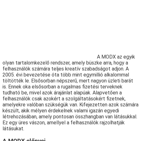
A MODX az egyik
olyan tartalomkezelő rendszer, amely büszke arra, hogy a
felhasználók számára teljes kreatív szabadságot adjon. A
2005. évi bevezetése óta több mint egymillió alkalommal
töltötték le. Elsősorban népszerű, mert nagyon üzleti barát
is. Ennek oka elsősorban a rugalmas fizetési terveknek
tudható be, mivel azok árajánlat alapúak. Alapvetően a
felhasználók csak azokért a szolgáltatásokért fizetnek,
amelyekre valóban szükségük van. Kifejezetten azok számára
készült, akik mélyen érdekelnek valami igazán egyedi
létrehozásában, amely pontosan összhangban van látásukkal.
Ez egy üres vászon, amellyel a felhasználók rajzolhatják
látásukat.
A MODX előnyei