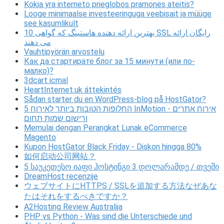
Kokia yra interneto prieglobos pramonės ateitis?
Looge minimaalse investeeringuga veebisait ja müüge
see kasumlikult
10 بهترین ارائه دهنده هاستینگ که گواهی SSL رایگان ارائه
می دهند
Vauhtipyörän arvostelu
Как да стартирате блог за 15 минути (или по-
малко)?
3dcart icmal
HeartInternet.uk áttekintés
Sådan starter du en WordPress-blog på HostGator?
5 החלופות הטובות ביותר לאירוח InMotion - אירוח אתרים
ורישום שמות תחום
Memulai dengan Perangkat Lunak eCommerce
Magento
Kupon HostGator Black Friday - Diskon hingga 80%
如何启动公司网站？
5 საუკეთესო იაფი ჰოსტინგი 3 დოლარამდე / თვეში
DreamHost recenzije
ウェブサイトにHTTPS / SSLを追加する方法なぜあな
たはそれをするべきですか？
A2Hosting Review Australija
PHP vs Python - Was sind die Unterschiede und