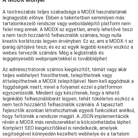
A testreszabás teljes szabadsága a MODX használatának
legnagyobb előnye. Ebben a tekintetben semmilyen más
tartalomkezelő rendszer vagy weboldalépítő platform nem
felel meg ennek. A MODX az egyetlen, amely lehetővé teszi
a nem tech hozzáértő felhasználók számára, hogy nulla
kreatív korlátozás legyen érvényben. Ez az, ami a MODX-t az
iparág újítójává teszi, és ez az egyik legjobb kreatív eszköz a
webes tervezők számára. Még a legbátrabb és
legigényesebb webprojektekkel is továbbléphet.
Az adminisztrátorok számos kiegészítőt, témát vagy akár
teljes webhelyet frissíthetnek, telepíthetnek vagy
áttelepíthetnek a MODX telepítőjével. Nem kell aggódniuk a
függőségek miatt, mivel a folyamat ezzel a platformon
egyszerűsödik. Mindent úgy készítenek, hogy a lehető
leginkább felhasználóbarát legyen, tehát tökéletes eszköz a
nem tech hozzáértő felhasználók számára. A tapasztalt
fejlesztők azonban létrehozhatnak egyedi funkciókat anélkül,
hogy feltörnék a rendszer magját. A JSON implementációk
révén a MODX más rendszerekkel is kölcsönhatásba léphet.
Komplett SEO kiegészítőkkel is rendelkezik, amelyek
segítségével könnyedén kezelheti webhelye és a tartalom