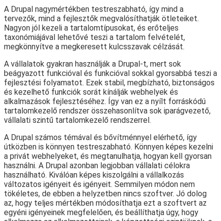
A Drupal nagymértékben testreszabható, így mind a
tervezők, mind a fejlesztők megvalósíthatják ötleteiket.
Nagyon jól kezeli a tartalomtípusokat, és erőteljes
taxonómiájával lehetővé teszi a tartalom felvételét,
megkönnyítve a megkeresett kulcsszavak célzását.
A vállalatok gyakran használják a Drupal-t, mert sok
beágyazott funkcióval és funkcióval sokkal gyorsabbá teszi a
fejlesztési folyamatot. Ezek stabil, megbízható, biztonságos
és kezelhető funkciók sorát kínálják webhelyek és
alkalmazások fejlesztéséhez. Így van ez a nyílt forráskódú
tartalomkezelő rendszer összehasonlítva sok iparágvezető,
vállalati szintű tartalomkezelő rendszerrel.
A Drupal számos témával és bővítménnyel elérhető, így
útközben is könnyen testreszabható. Könnyen képes kezelni
a privát webhelyeket, és megtanulhatja, hogyan kell gyorsan
használni. A Drupal azonban legjobban vállalati célokra
használható. Kiválóan képes kiszolgálni a vállalkozás
változatos igényeit és igényeit. Semmilyen módon nem
tökéletes, de ebben a helyzetben nincs szoftver. Jó dolog
az, hogy teljes mértékben módosíthatja ezt a szoftvert az
egyéni igényeinek megfelelően, és beállíthatja úgy, hogy