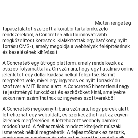
Miután rengeteg
tapasztalatot szerzett a korábbi tartalomkezelő
rendszerekből, a Concrete5 alkotói innovatívabb
megközelítést kerestek. Kialakítottak egy hatékony, nyílt
forrású CMS-t, amely megoldja a webhelyek felépítésének
és kezelésének kihívásait.
A Concrete5 egy átfogó platform, amely rendelkezik az
összes folyamattal az Ön számára, hogy egy hatalmas online
jelenlétét egy dollár kiadása nélkül felépítse. Bármit
megtehet vele, mivel egy ingyenes és nyílt forráskódú
szoftver a MIT licenc alatt. A Concrete5 hihetetlenül nagy
teljesítményű funkciókat és eszközöket kínál, amelyekre
sokan nem számíthatnak az ingyenes szoftverekből.
A Concrete5 megkönnyíti bárki számára, hogy percek alatt
létrehozhat egy weboldalt, és szerkesztheti azt az egyéni
ízlésnek megfelelően. A létrehozott webhely bármikor
módosítható. A felhasználók mindezt kiterjedt műszaki
ismeretek nélkül megtehetik. A fejlesztőknek ez tetszik,