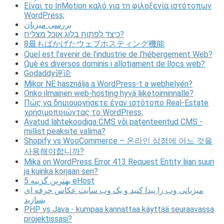
Είναι το InMotion καλό για τη φιλοξενία ιστότοπων
WordPress;
بررسی میزبان
כיצד לפתוח בלוג אוכל מצליח?
8最もばかげたウェブホスティング機能
Quel est l’avenir de l’industrie de l’hébergement Web?
Què és diversos dominis i allotjament de llocs web?
Godaddy评论
Mikor NE használja a WordPress-t a webhelyén?
Onko ilmainen web-hosting hyvä liiketoiminnalle?
Πώς να δημιουργήσετε έναν ιστότοπο Real-Estate
χρησιμοποιώντας το WordPress;
Avatud lähtekoodiga CMS või patenteeritud CMS -
millist peaksite valima?
Shopify vs WooCommerce – 온라인 상점에 어느 것을
사용해야합니까?
Mikä on WordPress Error 413 Request Entity liian suuri
ja kuinka korjaan sen?
5 بهترین گزینه eHost
میزبانی وب را پیدا کنید و یک وب سایت عکاس حرفه ای
بسازید
PHP vs Java - kumpaa kannattaa käyttää seuraavassa
projektissasi?