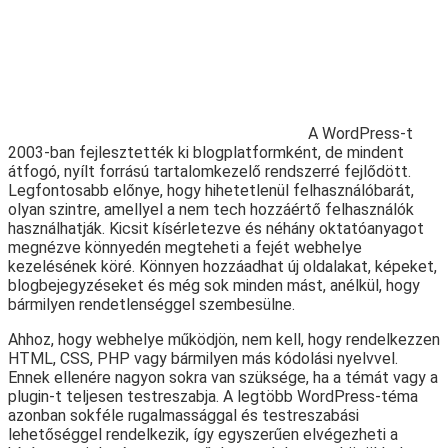
A WordPress-t
2003-ban fejlesztették ki blogplatformként, de mindent
átfogó, nyílt forrású tartalomkezelő rendszerré fejlődött.
Legfontosabb előnye, hogy hihetetlenül felhasználóbarát,
olyan szintre, amellyel a nem tech hozzáértő felhasználók
használhatják. Kicsit kísérletezve és néhány oktatóanyagot
megnézve könnyedén megteheti a fejét webhelye
kezelésének köré. Könnyen hozzáadhat új oldalakat, képeket,
blogbejegyzéseket és még sok minden mást, anélkül, hogy
bármilyen rendetlenséggel szembesülne.
Ahhoz, hogy webhelye működjön, nem kell, hogy rendelkezzen
HTML, CSS, PHP vagy bármilyen más kódolási nyelvvel.
Ennek ellenére nagyon sokra van szüksége, ha a témát vagy a
plugin-t teljesen testreszabja. A legtöbb WordPress-téma
azonban sokféle rugalmassággal és testreszabási
lehetőséggel rendelkezik, így egyszerűen elvégezheti a