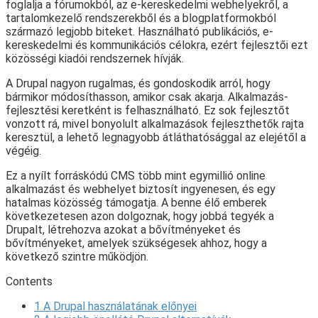
foglalja a fórumokból, az e-kereskedelmi webhelyekről, a
tartalomkezelő rendszerekből és a blogplatformokból
származó legjobb biteket. Használható publikációs, e-
kereskedelmi és kommunikációs célokra, ezért fejlesztői ezt
közösségi kiadói rendszernek hívják.
A Drupal nagyon rugalmas, és gondoskodik arról, hogy
bármikor módosíthasson, amikor csak akarja. Alkalmazás-
fejlesztési keretként is felhasználható. Ez sok fejlesztőt
vonzott rá, mivel bonyolult alkalmazások fejleszthetők rajta
keresztül, a lehető legnagyobb átláthatósággal az elejétől a
végéig.
Ez a nyílt forráskódú CMS több mint egymillió online
alkalmazást és webhelyet biztosít ingyenesen, és egy
hatalmas közösség támogatja. A benne élő emberek
következetesen azon dolgoznak, hogy jobbá tegyék a
Drupalt, létrehozva azokat a bővítményeket és
bővítményeket, amelyek szükségesek ahhoz, hogy a
következő szintre működjön.
Contents
1
A Drupal használatának előnyei