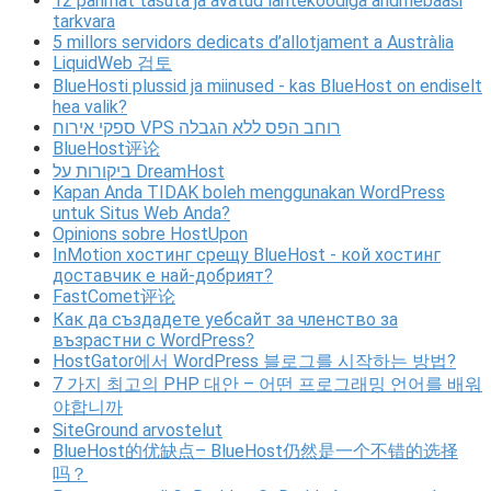
12 parimat tasuta ja avatud lähtekoodiga andmebaasi
tarkvara
5 millors servidors dedicats d’allotjament a Austràlia
LiquidWeb 검토
BlueHosti plussid ja miinused - kas BlueHost on endiselt
hea valik?
ספקי אירוח VPS רוחב הפס ללא הגבלה
BlueHost评论
ביקורות על DreamHost
Kapan Anda TIDAK boleh menggunakan WordPress
untuk Situs Web Anda?
Opinions sobre HostUpon
InMotion хостинг срещу BlueHost - кой хостинг
доставчик е най-добрият?
FastComet评论
Как да създадете уебсайт за членство за
възрастни с WordPress?
HostGator에서 WordPress 블로그를 시작하는 방법?
7 가지 최고의 PHP 대안 – 어떤 프로그래밍 언어를 배워
야합니까
SiteGround arvostelut
BlueHost的优缺点– BlueHost仍然是一个不错的选择
吗？