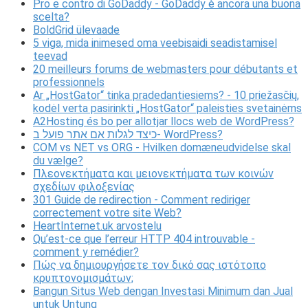
Pro e contro di GoDaddy - GoDaddy è ancora una buona
scelta?
BoldGrid ülevaade
5 viga, mida inimesed oma veebisaidi seadistamisel
teevad
20 meilleurs forums de webmasters pour débutants et
professionnels
Ar „HostGator“ tinka pradedantiesiems? - 10 priežasčių,
kodėl verta pasirinkti „HostGator“ paleisties svetainėms
A2Hosting és bo per allotjar llocs web de WordPress?
כיצד לגלות אם אתר פועל ב- WordPress?
COM vs NET vs ORG - Hvilken domæneudvidelse skal
du vælge?
Πλεονεκτήματα και μειονεκτήματα των κοινών
σχεδίων φιλοξενίας
301 Guide de redirection - Comment rediriger
correctement votre site Web?
HeartInternet.uk arvostelu
Qu’est-ce que l’erreur HTTP 404 introuvable -
comment y remédier?
Πώς να δημιουργήσετε τον δικό σας ιστότοπο
κρυπτονομισμάτων;
Bangun Situs Web dengan Investasi Minimum dan Jual
untuk Untung