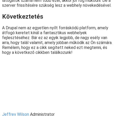
látogatók száma nem több ezer, akkor jól fog működni. De a
szerver frissítésére szükség lesz a webhely növekedésével.
Következtetés
A Drupal nem az egyetlen nyílt forráskódú platform, amely
átfogó keretet kínál a fantasztikus webhelyek
fejlesztéséhez. Bár ez az egyik legjobb, de nagy esély van
arra, hogy talál valamit, amely jobban működik az Ön számára.
Remélem, hogy ez a cikk segített neked ezt megtenni, és
hogy a következő cikkben találkozunk!
Jeffrey Wilson
Administrator