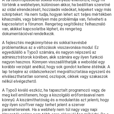
történik a webhelyen, különösen akkor, ha beállítani szeretné
az oldal elrendezését, hozzáadni videókat, képeket vagy más
szkripteket. Ha nem tudja, hogyan lehet azt teljes mértékben
kihasználni, vagy bármilyen más problémája van, felveheti a
kapcsolatot a fórumon. Rengeteg segítőkész felhasználó
van, akikkel kapcsolatba léphet, és rengeteg
dokumentációval rendelkezik.
A fejlesztés megkönnyítése és sokkal kevésbé
problematikus az a változások visszavonása modul. Ez
egyedülálló a Typo3 számára, és nagyon népszerű az
adminisztrátorok körében, akik számára egy ilyen funkció
nagyon hasznos. Könnyen visszaállíthatják a weboldal egy
korábbi verzióját anélkül, hogy sok gondot kellene átélniük. A
lap tetejére az oldalszerkezet megváltoztatása egyszerű és
elválaszthatatlan sorrend, oszlopok, cikkek vagy szakaszok
nélkül elvégezhető.
A Typo3 kiváló eszköz, ha tapasztalt programozó vagy, de
meg kell említenem, hogy a kiszolgáló erőforrásaival nem
könnyű. A kiszámíthatóság és a modularitás azt jelenti, hogy
egy ilyen szoftver nagy terhet jelent a szerver
paramétereinek. Ha a webhely nem túl nagy vagy napi