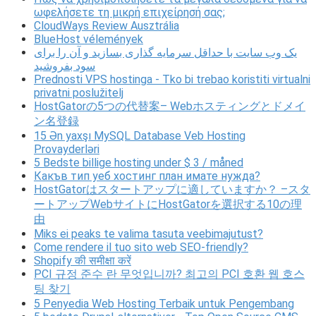
ωφελήσετε τη μικρή επιχείρησή σας;
CloudWays Review Ausztrália
BlueHost vélemények
یک وب سایت با حداقل سرمایه گذاری بسازید و آن را برای
سود بفروشید
Prednosti VPS hostinga - Tko bi trebao koristiti virtualni
privatni poslužitelj
HostGatorの5つの代替案– Webホスティングとドメイ
ン名登録
15 Ən yaxşı MySQL Database Veb Hosting
Provayderləri
5 Bedste billige hosting under $ 3 / måned
Какъв тип уеб хостинг план имате нужда?
HostGatorはスタートアップに適していますか？ –スタ
ートアップWebサイトにHostGatorを選択する10の理
由
Miks ei peaks te valima tasuta veebimajutust?
Come rendere il tuo sito web SEO-friendly?
Shopify की समीक्षा करें
PCI 규정 준수 란 무엇입니까? 최고의 PCI 호환 웹 호스
팅 찾기
5 Penyedia Web Hosting Terbaik untuk Pengembang