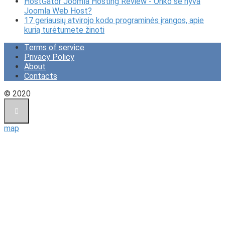
HostGator Joomla Hosting Review - Onko se hyvä
Joomla Web Host?
17 geriausių atvirojo kodo programinės įrangos, apie
kurią turėtumėte žinoti
Terms of service
Privacy Policy
About
Contacts
© 2020
map