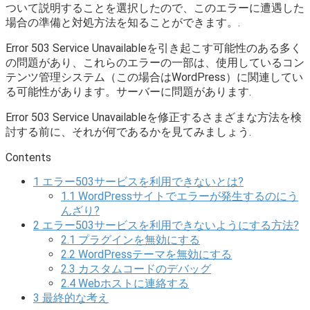
ついて説明することを選択したので、このエラーに遭遇した
場合の準備と対処方法を知ることができます。.
Error 503 Service Unavailableを引き起こす可能性のある多く
の問題があり、これらのエラーの一部は、使用しているコン
テンツ管理システム（この場合はWordPress）に関連してい
る可能性があります。サーバーに問題があります.
Error 503 Service Unavailableを修正するさまざまな方法を検
討する前に、それが何であるかを見てみましょう.
Contents
1
エラー503サービスを利用できないとは?
1.1
WordPressサイトでエラーが発生するのにう
んざり?
2
エラー503サービスを利用できないようにする方法?
2.1
プラグインを無効にする
2.2
WordPressテーマを無効にする
2.3
カスタムコードのデバッグ
2.4
Webホストに連絡する
3
最終的な考え