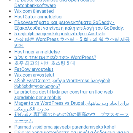
Datenbanksoftware
Wix.com ülevaated
HostGator anmeldelser
Πλεονεκτήματα και μειονεκτήματα GoDaddy -
Εξακολουθεί να είναι η καλή επιλογή του GoDaddy;
5 najboljih namjenskih poslužitelja u Australiji
가장 빠른 WordPress 호스팅 – 5 최고의 웹 호스팅 제공
업체
Hostinger anmeldelse
כיצד לגלות אם אתר פועל ב- WordPress?
호주 최고의 서버 호스팅 5 대
FatCow arvostelut
Wix.com arvostelut
არის FastComet კარგი WordPress საიტების
მასპინძლობისთვის?
La pràctica destil·lada per construir un lloc web
agradable per a mòbils
Magento vs WordPress vs Drupal برای ایجاد وب سایتهای
تجارت الکترونیکی
初心者と専門家のための20の最高のウェブマスターフ
ォーラム
Parimad viisid oma ajaveebi parendamiseks kohe!
Πώς να χρησιμοποιήσετε τα μεγάλα δεδομένα για να