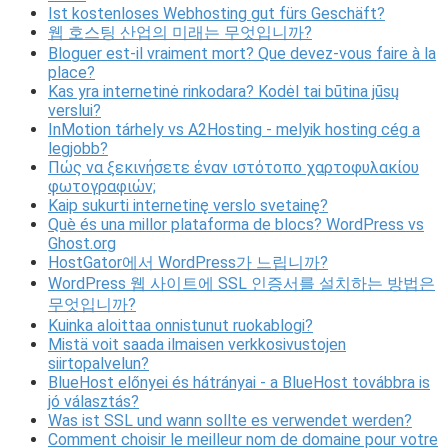
Ist kostenloses Webhosting gut fürs Geschäft?
웹 호스팅 산업의 미래는 무엇입니까?
Bloguer est-il vraiment mort? Que devez-vous faire à la
place?
Kas yra internetinė rinkodara? Kodėl tai būtina jūsų
verslui?
InMotion tárhely vs A2Hosting - melyik hosting cég a
legjobb?
Πώς να ξεκινήσετε έναν ιστότοπο χαρτοφυλακίου
φωτογραφιών;
Kaip sukurti internetinę verslo svetainę?
Què és una millor plataforma de blocs? WordPress vs
Ghost.org
HostGator에서 WordPress가 느립니까?
WordPress 웹 사이트에 SSL 인증서를 설치하는 방법은
무엇입니까?
Kuinka aloittaa onnistunut ruokablogi?
Mistä voit saada ilmaisen verkkosivustojen
siirtopalvelun?
BlueHost előnyei és hátrányai - a BlueHost továbbra is
jó választás?
Was ist SSL und wann sollte es verwendet werden?
Comment choisir le meilleur nom de domaine pour votre