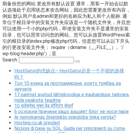
期备份您的网站 更改所有默认设置 通常，黑客一开始会以默
认选项处于启用状态来攻击网站，因此您需要更改所有内容，
例如 默认用户名admin和更好的名称应为私人和个人昵称. 通
常位于根目录中的安装文件夹应该是一个随机文件夹，并且您
可以使用一个小的php代码，即使安装文件夹不是通常的安装
目录，也可以照常访问您的网站。您可以从放置WordPress索
引的根目录的index.php修改php代码，但是您可以从以下开头
的行更改安装文件夹： require（dirname（__FILE__）。’/
wp-blog-header.php’）; 至
Search:
HostGator的优缺点– HostGator还是一个不错的选择
吗？
Топ 10 езика за програмиране, които трябва да
научите
17 parimat avatud lähtekoodiga e-kaubanduse tarkvara,
mida peaksite teadma
10 सर्वश्रेष्ठ मुफ्त वेब होस्टिंग सेवाएँ
6 основни причини защо вашият блог не носи пари
Ar nemokamas žiniatinklio priegloba tinka verslui?
Hosting.co.uk pregled
Nozioni di base su SQL: Guida per principianti su come