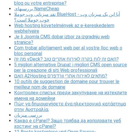
blog ou votre entreprise?
بررسیهای NameCheap
نقد میزبانی وب جوملا BlueHost - آیا این یک میزبان وب
خوب جوملا است؟
Web hosting követelmények az e-kereskedelem
webhelyeire
Je li Joomla CMS dobar izbor za izgradnju web
stranice?
Com trobar allotjament web per al vostre lloc web o
bloc personal
מה זה vDeck? האם זה לוח בקרה לאירוח אתרים טוב?
5 migliori alternative Drupal: i migliori CMS open source
per la creazione di siti Web professionali
האם A2Hosting מתאים לאירוח אתרי וורדפרס?
10 outils de suggestion de domaine pour trouver le
meilleur nom de domaine
Контролен списък преди закупуване на изтеклите
имена на домейни
Πώς να δημιουργήσετε ένα ηλεκτρονικό κατάστημα
στην Αυστραλία;
بررسی میزبان
Какво е cPanel? Защо трябва да използвате уеб
хостинг на cPanel?
12 Beste kostenlose und Open Source-