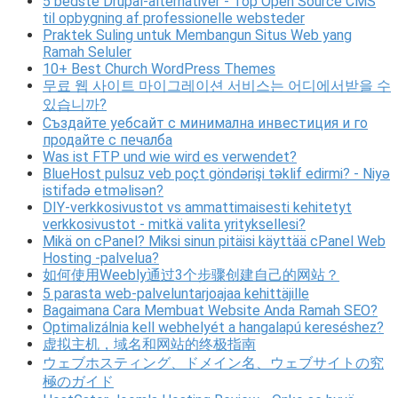
5 bedste Drupal-alternativer - Top Open Source CMS
til opbygning af professionelle websteder
Praktek Suling untuk Membangun Situs Web yang
Ramah Seluler
10+ Best Church WordPress Themes
무료 웹 사이트 마이그레이션 서비스는 어디에서받을 수
있습니까?
Създайте уебсайт с минимална инвестиция и го
продайте с печалба
Was ist FTP und wie wird es verwendet?
BlueHost pulsuz veb poçt göndərişi təklif edirmi? - Niyə
istifadə etməlisən?
DIY-verkkosivustot vs ammattimaisesti kehitetyt
verkkosivustot - mitkä valita yrityksellesi?
Mikä on cPanel? Miksi sinun pitäisi käyttää cPanel Web
Hosting -palvelua?
如何使用Weebly通过3个步骤创建自己的网站？
5 parasta web-palveluntarjoajaa kehittäjille
Bagaimana Cara Membuat Website Anda Ramah SEO?
Optimalizálnia kell webhelyét a hangalapú kereséshez?
虚拟主机，域名和网站的终极指南
ウェブホスティング、ドメイン名、ウェブサイトの究
極のガイド