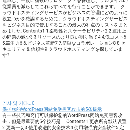
達成し、一度に複数のプロジェクトを管理し、フルタイムの
従業員を減らしてこれらすべてを行うことができます。. ク
ラウドホスティングサービスがビジネスの管理にどのように
役立つかを確認するために、クラウドホスティングサービス
をビジネス目的で使用することの最大の利点のリストをまと
めました. Contents1 1.柔軟性とスケーラビリティ2 2.運用上
の問題の減少3 3.リソースのより良い割り当て4 4.低コスト5
5.競争力6 6.ビジネス革新7 7.簡単なコラボレーション8 8.セ
キュリティ & 信頼性9 クラウドホスティングを探していま
す?
기사 및 기타…
0
保护您的WordPress网站免受黑客攻击的5条提示
有一些技巧和窍门可以保护您的WordPress网站免受黑客攻
击，但是最重要的5个技巧是： Contents1 更改所有默认设置
2 更新一切3 使用改进的安全技术4 使用增强的安全软件5 定