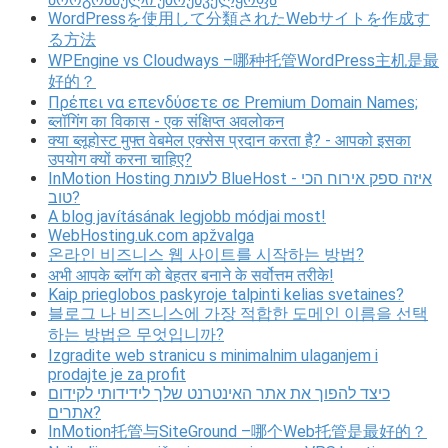
WordPressを使用して分類されたWebサイトを作成す
る方法
WPEngine vs Cloudways –哪种托管WordPress主机是最
好的？
Πρέπει να επενδύσετε σε Premium Domain Names;
ब्लॉगिंग का विकास - एक संक्षिप्त अवलोकन
क्या ब्लूहोस्ट मुफ्त वेबमेल एक्सेस प्रदान करता है? - आपको इसका
उपयोग क्यों करना चाहिए?
InMotion Hosting לעומת BlueHost - איזה ספק אירוח הכי
טוב?
A blog javításának legjobb módjai most!
WebHosting.uk.com apžvalga
온라인 비즈니스 웹 사이트를 시작하는 방법?
अभी आपके ब्लॉग को बेहतर बनाने के सर्वोत्तम तरीके!
Kaip prieglobos paskyroje talpinti kelias svetaines?
블로그 나 비즈니스에 가장 적합한 도메인 이름을 선택
하는 방법은 무엇입니까?
Izgradite web stranicu s minimalnim ulaganjem i
prodajte je za profit
כיצד להפוך את אתר האינטרנט שלך לידידותי לקידום
אתרים?
InMotion托管与SiteGround –哪个Web托管是最好的？