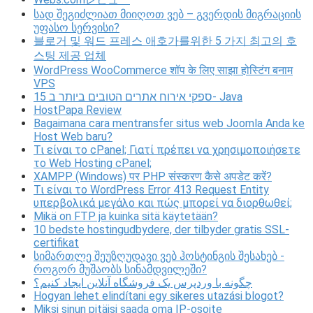
სად შეგიძლიათ მიიღოთ ვებ – გვერდის მიგრაციის
უფასო სერვისი?
블로거 및 워드 프레스 애호가를위한 5 가지 최고의 호
스팅 제공 업체
WordPress WooCommerce शॉप के लिए साझा होस्टिंग बनाम
VPS
15 ספקי אירוח אתרים הטובים ביותר ב- Java
HostPapa Review
Bagaimana cara mentransfer situs web Joomla Anda ke
Host Web baru?
Τι είναι το cPanel; Γιατί πρέπει να χρησιμοποιήσετε
το Web Hosting cPanel;
XAMPP (Windows) पर PHP संस्करण कैसे अपडेट करें?
Τι είναι το WordPress Error 413 Request Entity
υπερβολικά μεγάλο και πώς μπορεί να διορθωθεί;
Mikä on FTP ja kuinka sitä käytetään?
10 bedste hostingudbydere, der tilbyder gratis SSL-
certifikat
სიმართლე შეუზღუდავი ვებ ჰოსტინგის შესახებ -
როგორ მუშაობს სინამდვილეში?
چگونه با وردپرس یک فروشگاه آنلاین ایجاد کنیم؟
Hogyan lehet elindítani egy sikeres utazási blogot?
Miksi sinun pitäisi saada oma IP-osoite