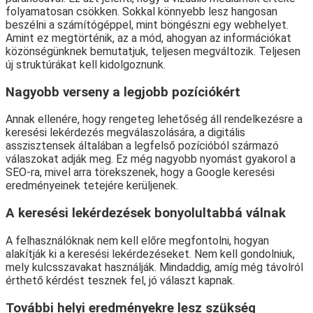
folyamatosan csökken. Sokkal könnyebb lesz hangosan
beszélni a számítógéppel, mint böngészni egy webhelyet.
Amint ez megtörténik, az a mód, ahogyan az információkat
közönségünknek bemutatjuk, teljesen megváltozik. Teljesen
új struktúrákat kell kidolgoznunk.
Nagyobb verseny a legjobb pozíciókért
Annak ellenére, hogy rengeteg lehetőség áll rendelkezésre a
keresési lekérdezés megválaszolására, a digitális
asszisztensek általában a legfelső pozícióból származó
válaszokat adják meg. Ez még nagyobb nyomást gyakorol a
SEO-ra, mivel arra törekszenek, hogy a Google keresési
eredményeinek tetejére kerüljenek.
A keresési lekérdezések bonyolultabbá válnak
A felhasználóknak nem kell előre megfontolni, hogyan
alakítják ki a keresési lekérdezéseket. Nem kell gondolniuk,
mely kulcsszavakat használják. Mindaddig, amíg még távolról
érthető kérdést tesznek fel, jó választ kapnak.
További helyi eredményekre lesz szükség