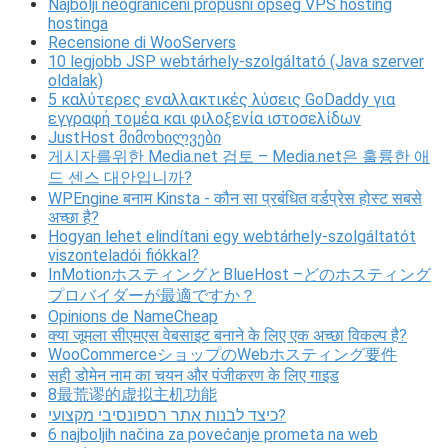
Najbolji neograničeni propusni opseg VPS hosting
hostinga
Recensione di WooServers
10 legjobb JSP webtárhely-szolgáltató (Java szerver
oldalak)
5 καλύτερες εναλλακτικές λύσεις GoDaddy για
εγγραφή τομέα και φιλοξενία ιστοσελίδων
JustHost მიმოხილვები
게시자를위한 Media.net 검토 – Media.net은 훌륭한 애
드 센스 대안입니까?
WPEngine बनाम Kinsta - कौन सा प्रबंधित वर्डप्रेस होस्ट सबसे
अच्छा है?
Hogyan lehet elindítani egy webtárhely-szolgáltatót
viszonteladói fiókkal?
InMotionホスティングとBlueHost –どのホスティング
プロバイダーが最適ですか？
Opinions de NameCheap
क्या जूमला सीएमएस वेबसाइट बनाने के लिए एक अच्छा विकल्प है?
WooCommerceショップのWebホスティング要件
सही डोमेन नाम का चयन और पंजीकरण के लिए गाइड
8最荒谬的虚拟主机功能
כיצד לבנות אתר רספונסיבי מקצועי?
6 najboljih načina za povećanje prometa na web