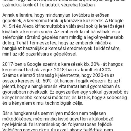
számukra konkrét feladatok végrehajtásában.
Annak ellenére, hogy mindannyian továbbra is erősen
gépelnek, a keresőmotorok új korszaka közeledik. A Google
AI, Siri és Alexa kifinomultabbá válásával sok új lehetőséget
kínálunk a keresés során. Az emberek lazábbá válnak, és a
telefonján történő gépelés nem mindig a legkényelmesebb
dolog. Tehát természetes, hogy az emberek inkább a
hangjukat használják a keresési eredmények felidézésére,
mint az idő pazarlására a gépeléssel.
2017-ben a Google szerint a keresések kb. 20% -át hangos
kereséssel hajtják végre. 2018-ban ez körülbelül 30%.
Számos elemző társaság kijelentette, hogy 2020-ra az
összes keresés kb. 50% -át hangon fogják végezni. Ez azt
jelenti, hogy a hangkeresés vitathatatlanul gyorsabban és
gyorsabban növekszik. Ez egyszerűen egy sokkal gyorsabb és
kényelmesebb keresési módszer, és láttuk, hogy a sebesség
és a kényelem a mai technológiák célja.
Bár a hangkeresés semmilyen módon nem teljesen
működőképes; még mindig kissé ügyetlen a különböző
nyelvjárások felismerésekor, de folyamatosan fejlődik.
Valójában nagyon okos, és azzal, ahogy fejlődtek, nem