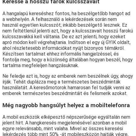
Keresse a hosszú farok kulcsszavait
A hangalapú kereséshez fontos, ha beszélgetőbb hangot ad
a webhelyén. A felhasználó a lekérdezések során nem
használ egyetlen kulcsszót; inkább beszélgető lesznek. Ez
nem feltétlenül jelenti azt, hogy a kulcsszavait hosszú farokú
kulcsszavakká kell váltania. De ez azt jelenti, hogy ezeket
apró módon kell végrehajtania. Indítson el egy új GYIK oldalt,
ahol részletesebb információkat nyújt bizonyos témákról.
Készítsen tartalmat ehhez informális hangjelzéssel, és
fontolja meg, hogy a közönség általában hogyan beszél, hogy
tartalma megfeleljen hangzásuknak.
Ne feledje azt is, hogy az emberek nem beszélnek úgy, ahogy
írják. Tehát duplázza meg a természetes beszédminták
használatát. A keresőmotorok hamarosan fel tudják venni az
emberek természetes beszédmintáit és felismerik azokat.
Még nagyobb hangsúlyt helyez a mobiltelefonra
A mobil eszközök elképesztő népszerűsége egyáltalán nem
jelent hírt. A hangkeresés megjelenésével azonban a mobil
egyre relevánsabb, mint valaha. Mivel az összes keresési
lekérdezés több mint 50% -át mobileszközön hajtják végre,