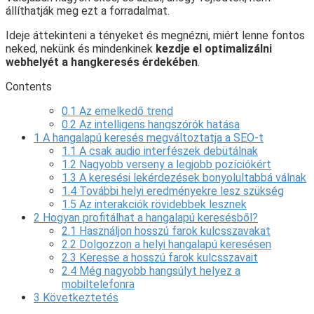
állíthatják meg ezt a forradalmat.
Ideje áttekinteni a tényeket és megnézni, miért lenne fontos
neked, nekünk és mindenkinek
kezdje el optimalizálni
webhelyét a hangkeresés érdekében
.
Contents
0.1
Az emelkedő trend
0.2
Az intelligens hangszórók hatása
1
A hangalapú keresés megváltoztatja a SEO-t
1.1
A csak audio interfészek debütálnak
1.2
Nagyobb verseny a legjobb pozíciókért
1.3
A keresési lekérdezések bonyolultabbá válnak
1.4
További helyi eredményekre lesz szükség
1.5
Az interakciók rövidebbek lesznek
2
Hogyan profitálhat a hangalapú keresésből?
2.1
Használjon hosszú farok kulcsszavakat
2.2
Dolgozzon a helyi hangalapú keresésen
2.3
Keresse a hosszú farok kulcsszavait
2.4
Még nagyobb hangsúlyt helyez a
mobiltelefonra
3
Következtetés