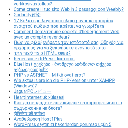
verkkosivustollesi?
Come creare il tuo sito Web in 3 passaggi con Weebly?
Godaddy评论
17 Καλύτερο λογισμικό ηλεκτρονικού εμπορίου
ανοιχτού κώδικα που πρέπει να γνωρίζετε
Comment démarrer une société d’hébergement Web
avec un compte revendeur?
Πώς να φιλοξενήσετε τον ιστότοπό σας; Οδηγός για
αρχάριους για να ξεκινήσετε έναν ιστότοπο
כיצד ליצור אתר HTML פשוט?
Recensione di Pressidium.com
BlueHost გეგმები - რომელი აირჩიოთ თქვენი
ვებსაიტისთვის?
PHP vs ASP.NET - Mitkä ovat erot?
Wie aktualisiere ich die PHP-Version unter XAMPP
(Windows)?
JaguarPCレビュー
HeartInternet.uk xülasəsi
Как да създадете ангажиране на корпоративното
съдържание на блога?
होस्टिंगर की समीक्षा
Αναθεώρηση Host1Plus
WordPress saytınızı hakerlərdən qorumaq üçün 5