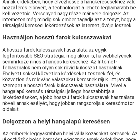
Annak érdekében, hogy élvezhesse a hangkeresésekhez való
hozzáférés előnyeit, a technológiát a lehető leghamarabb be
kell vezetnie. Versenyed nagy része már vele dolgozik. Az
interneten még mindig sok ember tagadja azt a tényt, hogy a
társalgási keresési lekérdezések az internet jövője lesznek.
Használjon hosszú farok kulcsszavakat
A hosszú farok kulcsszavak használata az egyik
legfontosabb SEO stratégia, még akkor is, ha webhelyének
semmi köze nincs a hangos kereséshez. Az Internet-
felhasználók nem olyan sok rövid kulcsszót használnak.
Ehelyett sokkal közvetlen kérdéseket tesznek fel, és
közvetlen és releváns válaszokat keresnek rájuk. Itt játszik
szerepet a hosszú farok kulcsszavak használata. Mivel a
hangalapú keresés társalgási jellege hosszabbítja a
lekérdezéseket, a jobb hosszú farok kulcsszavak használata
növeli annak esélyét, hogy jobban rangsorolja a keresőmotor
oldalait.
Dolgozzon a helyi hangalapú keresésen
Az emberek leggyakrabban helyi vállalkozásokat keresnek. Az
új eszközök belső keresést végeznek annak érdekében, hogy