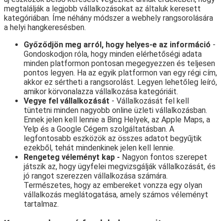
megtalálják a legjobb vállalkozásokat az általuk keresett
kategóriában. Íme néhány módszer a webhely rangsorolására
a helyi hangkeresésben.
Győződjön meg arról, hogy helyes-e az információ
-
Gondoskodjon róla, hogy minden elérhetőségi adata
minden platformon pontosan megegyezzen és teljesen
pontos legyen. Ha az egyik platformon van egy régi cím,
akkor ez sértheti a rangsorolást. Legyen lehetőleg leíró,
amikor körvonalazza vállalkozása kategóriáit.
Vegye fel vállalkozását
- Vállalkozását fel kell
tüntetni minden nagyobb online üzleti vállalkozásban.
Ennek jelen kell lennie a Bing Helyek, az Apple Maps, a
Yelp és a Google Cégem szolgáltatásban. A
legfontosabb eszközök az összes adatot begyűjtik
ezekből, tehát mindenkinek jelen kell lennie.
Rengeteg véleményt kap -
Nagyon fontos szerepet
játszik az, hogy ügyfelei megvizsgálják vállalkozását, és
jó rangot szerezzen vállalkozása számára.
Természetes, hogy az embereket vonzza egy olyan
vállalkozás meglátogatása, amely számos véleményt
tartalmaz.