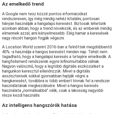
Az emelkedő trend
A Google nem tesz közzé pontos információkat
rendszeresen, így még mindig nehéz kitalálni, pontosan
hányan használják a hangalapú keresést. Biztosak lehetünk
azonban abban, hogy a trend növekszik, és az emberek mindig
elmennek azzal, ami kényelmesebb. Elég hamar a keresések
nagy részét hangon fogják végezni.
A Location World szerint 2016-ban a felnőttek megdöbbentő
40% -a használja a hangos keresést minden nap. Tehát nem
tagadható, hogy a hangalapú keresés a tetejére emelkedik. A
hangfelismerő rendszerek egyre kifinomultabbá válnak.
Nagyon valószínű, hogy a legtöbb digitális eszközünket a
hangunkon keresztül ellenőrizzük. Mivel a digitális
asszisztensek sokkal gyorsabban hajtják végre a
hangkeresést, továbbra is több embert hívnak fel a rendszer
használatának megkezdésére. Mivel a hangos keresés
használata „normálisabbá” válik, csak a lakosság nagyobb
része kezdi használni.
Az intelligens hangszórók hatása