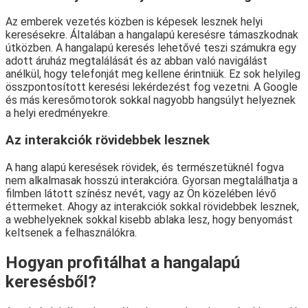
Az emberek vezetés közben is képesek lesznek helyi
keresésekre. Általában a hangalapú keresésre támaszkodnak
útközben. A hangalapú keresés lehetővé teszi számukra egy
adott áruház megtalálását és az abban való navigálást
anélkül, hogy telefonját meg kellene érintniük. Ez sok helyileg
összpontosított keresési lekérdezést fog vezetni. A Google
és más keresőmotorok sokkal nagyobb hangsúlyt helyeznek
a helyi eredményekre.
Az interakciók rövidebbek lesznek
A hang alapú keresések rövidek, és természetüknél fogva
nem alkalmasak hosszú interakcióra. Gyorsan megtalálhatja a
filmben látott színész nevét, vagy az Ön közelében lévő
éttermeket. Ahogy az interakciók sokkal rövidebbek lesznek,
a webhelyeknek sokkal kisebb ablaka lesz, hogy benyomást
keltsenek a felhasználókra.
Hogyan profitálhat a hangalapú
keresésből?