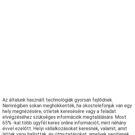
Az általunk használt technológiák gyorsan fejlődnek.
Nemrégiben sokan meghökkenték, ha okostelefonjuk van egy
hely megnézésére, ötletek keresésére vagy a feladat
elvégzéséhez szükséges információk megtalálására. Most
65% -kal több ügyfél keres online információt, mint néhány
évvel ezelőtt. Helyi vállalkozásokat keresnek, valamit, amit
láttak vagy hallottak, és útmutatásokat, amelyek segítenek