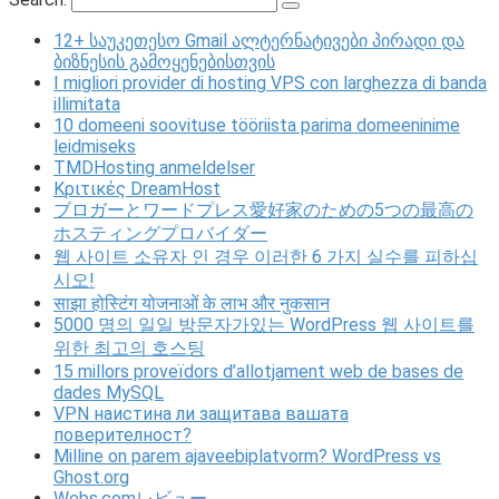
12+ საუკეთესო Gmail ალტერნატივები პირადი და
ბიზნესის გამოყენებისთვის
I migliori provider di hosting VPS con larghezza di banda
illimitata
10 domeeni soovituse tööriista parima domeeninime
leidmiseks
TMDHosting anmeldelser
Κριτικές DreamHost
ブロガーとワードプレス愛好家のための5つの最高の
ホスティングプロバイダー
웹 사이트 소유자 인 경우 이러한 6 가지 실수를 피하십
시오!
साझा होस्टिंग योजनाओं के लाभ और नुकसान
5000 명의 일일 방문자가있는 WordPress 웹 사이트를
위한 최고의 호스팅
15 millors proveïdors d’allotjament web de bases de
dades MySQL
VPN наистина ли защитава вашата
поверителност?
Milline on parem ajaveebiplatvorm? WordPress vs
Ghost.org
Webs.comレビュー