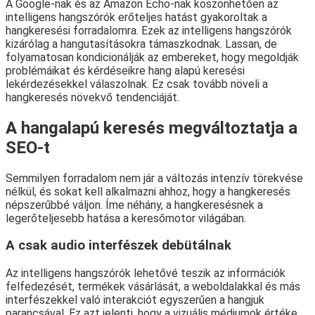
A Google-nak és az Amazon Echo-nak köszönhetően az
intelligens hangszórók erőteljes hatást gyakoroltak a
hangkeresési forradalomra. Ezek az intelligens hangszórók
kizárólag a hangutasításokra támaszkodnak. Lassan, de
folyamatosan kondicionálják az embereket, hogy megoldják
problémáikat és kérdéseikre hang alapú keresési
lekérdezésekkel válaszolnak. Ez csak tovább növeli a
hangkeresés növekvő tendenciáját.
A hangalapú keresés megváltoztatja a
SEO-t
Semmilyen forradalom nem jár a változás intenzív törekvése
nélkül, és sokat kell alkalmazni ahhoz, hogy a hangkeresés
népszerűbbé váljon. Íme néhány, a hangkeresésnek a
legerőteljesebb hatása a keresőmotor világában.
A csak audio interfészek debütálnak
Az intelligens hangszórók lehetővé teszik az információk
felfedezését, termékek vásárlását, a weboldalakkal és más
interfészekkel való interakciót egyszerűen a hangjuk
parancsával. Ez azt jelenti, hogy a vizuális médiumok értéke