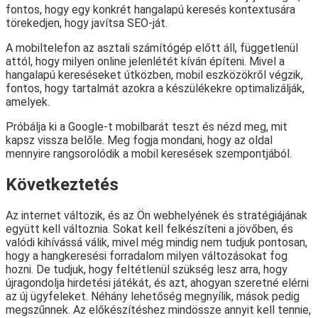
fontos, hogy egy konkrét hangalapú keresés kontextusára
törekedjen, hogy javítsa SEO-ját.
A mobiltelefon az asztali számítógép előtt áll, függetlenül
attól, hogy milyen online jelenlétét kíván építeni. Mivel a
hangalapú kereséseket útközben, mobil eszközökről végzik,
fontos, hogy tartalmát azokra a készülékekre optimalizálják,
amelyek.
Próbálja ki a Google-t mobilbarát teszt és nézd meg, mit
kapsz vissza belőle. Meg fogja mondani, hogy az oldal
mennyire rangsorolódik a mobil keresések szempontjából.
Következtetés
Az internet változik, és az Ön webhelyének és stratégiájának
együtt kell változnia. Sokat kell felkészíteni a jövőben, és
valódi kihívássá válik, mivel még mindig nem tudjuk pontosan,
hogy a hangkeresési forradalom milyen változásokat fog
hozni. De tudjuk, hogy feltétlenül szükség lesz arra, hogy
újragondolja hirdetési játékát, és azt, ahogyan szeretné elérni
az új ügyfeleket. Néhány lehetőség megnyílik, mások pedig
megszűnnek. Az előkészítéshez mindössze annyit kell tennie,