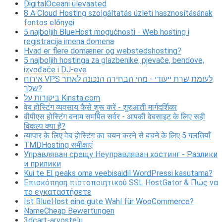
DigitalOceani ülevaated
8 A Cloud Hosting szolgáltatás üzleti hasznosításának
fontos előnyei
5 najboljih BlueHost mogućnosti - Web hosting i
registracija imena domena
Hvad er flere domæner og webstedshosting?
5 najboljih hostinga za glazbenike, pjevače, bendove,
izvođače i DJ-eve
אירוח VPS לעומת שרת ייעודי - מהי הבחירה הנכונה לאתר
שלך?
ביקורות על Kinsta.com
वेब होस्टिंग व्यवसाय कैसे शुरू करें - शुरुआती मार्गदर्शिका
वीपीएस होस्टिंग बनाम समर्पित सर्वर - आपकी वेबसाइट के लिए सही
विकल्प क्या है?
व्यापार के लिए वेब होस्टिंग का चयन करने से बचने के लिए 5 गलतियाँ
TMDHosting समीक्षाएं
Управляван срещу Неуправляван хостинг - Разлики
и прилики
Kui te EI peaks oma veebisaidil WordPressi kasutama?
Επισκόπηση πιστοποιητικού SSL HostGator & Πώς να
το εγκαταστήσετε
Ist BlueHost eine gute Wahl für WooCommerce?
NameCheap Bewertungen
3dcart-arvostelu