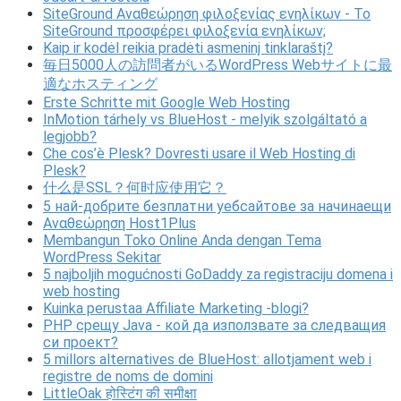
SiteGround Αναθεώρηση φιλοξενίας ενηλίκων - Το
SiteGround προσφέρει φιλοξενία ενηλίκων;
Kaip ir kodėl reikia pradėti asmeninį tinklaraštį?
毎日5000人の訪問者がいるWordPress Webサイトに最
適なホスティング
Erste Schritte mit Google Web Hosting
InMotion tárhely vs BlueHost - melyik szolgáltató a
legjobb?
Che cos’è Plesk? Dovresti usare il Web Hosting di
Plesk?
什么是SSL？何时应使用它？
5 най-добрите безплатни уебсайтове за начинаещи
Αναθεώρηση Host1Plus
Membangun Toko Online Anda dengan Tema
WordPress Sekitar
5 najboljih mogućnosti GoDaddy za registraciju domena i
web hosting
Kuinka perustaa Affiliate Marketing -blogi?
PHP срещу Java - кой да използвате за следващия
си проект?
5 millors alternatives de BlueHost: allotjament web i
registre de noms de domini
LittleOak होस्टिंग की समीक्षा