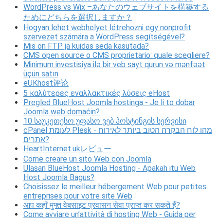
WordPress vs Wix –あなたのウェブサイトを構築する
ためにどちらを選択しますか？
Hogyan lehet webhelyet létrehozni egy nonprofit
szervezet számára a WordPress segítségével?
Mis on FTP ja kuidas seda kasutada?
CMS open source o CMS proprietario: quale scegliere?
Minimum investisiya ilə bir veb sayt qurun və mənfəət
üçün satın
eUKhost评论
5 καλύτερες εναλλακτικές λύσεις eHost
Pregled BlueHost Joomla hostinga - Je li to dobar
Joomla web domaćin?
10 საუკეთესო უფასო ვებ ჰოსტინგის სერვისი
cPanel לעומת Plesk - מהו לוח הבקרה הטוב ביותר לאירוח
אתרים?
HeartInternet.ukレビュー
Come creare un sito Web con Joomla
Ulasan BlueHost Joomla Hosting - Apakah itu Web
Host Joomla Bagus?
Choisissez le meilleur hébergement Web pour petites
entreprises pour votre site Web
आप कहाँ मुफ्त वेबसाइट प्रवासन सेवा प्राप्त कर सकते हैं?
Come avviare un’attività di hosting Web - Guida per