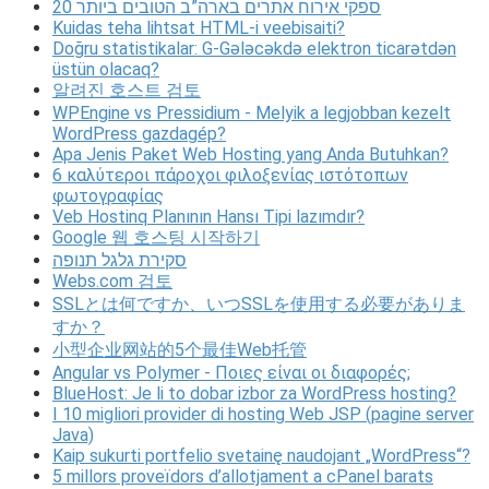
20 ספקי אירוח אתרים בארה”ב הטובים ביותר
Kuidas teha lihtsat HTML-i veebisaiti?
Doğru statistikalar: G-Gələcəkdə elektron ticarətdən
üstün olacaq?
알려진 호스트 검토
WPEngine vs Pressidium - Melyik a legjobban kezelt
WordPress gazdagép?
Apa Jenis Paket Web Hosting yang Anda Butuhkan?
6 καλύτεροι πάροχοι φιλοξενίας ιστότοπων
φωτογραφίας
Veb Hostinq Planının Hansı Tipi lazımdır?
Google 웹 호스팅 시작하기
סקירת גלגל תנופה
Webs.com 검토
SSLとは何ですか、いつSSLを使用する必要がありま
すか？
小型企业网站的5个最佳Web托管
Angular vs Polymer - Ποιες είναι οι διαφορές;
BlueHost: Je li to dobar izbor za WordPress hosting?
I 10 migliori provider di hosting Web JSP (pagine server
Java)
Kaip sukurti portfelio svetainę naudojant „WordPress“?
5 millors proveïdors d’allotjament a cPanel barats