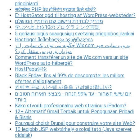
principianti
सर्वश्रेष्ठ PHP वेब होस्टिंग प्रदाता कैसे खोजें?
Er HostGator god til hosting af WordPress-websteder?
מדריך לבחירת ורישום שם הדומיין המושלם
学ぶべき上位10のプログラミング言語
5 geriausi pigūs suaugusiųjų svetainių prieglobos įrankiai
Hostinger მიმოხილვა ავსტრალია
چگونه می توان یک سایت را از Wix.com به وب سایت خود
میزبان وردپرس منتقل کرد؟
Comment transférer un site de Wix.com vers un site
WordPress auto-hébergé?
HostPapa评论
Black Friday: fins al 99% de descompte: les millors
ofertes d’allotjament
컨텐츠 관리 시스템 사용을 고려해야합니까?
יום שישי השחור - עד 99% הנחה - מבצעי האירוח הטובים
ביותר
Kako stvoriti profesionalnu web stranicu s iPadom?
12+ Alternatif Gmail Terbaik untuk Penggunaan Pribadi
& Bisnis
Pourquoi choisir Drupal pour construire votre site Web?
10 legjobb JSP webtárhely-szolgáltató (Java szerver
oldalak)