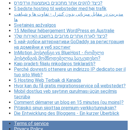
כיצד להקים אתר מתכונים באמצעות וורדפרס?
5 bedste hosting til websteder med høj trafik
مدیریت در مقابل میزبانی بدون کنترل - تفاوت ها و شباهت
ها
Svetainės apžvalgos
15 Meilleur hébergement WordPress en Australie
כיצד לארח אתרים מרובים בחשבון האירוח שלך?
5 най-добри алтернативи GoDaddy за регистрация
на домейни и уеб хостинг
InMotion ჰოსტინგი vs BlueHost - რომელი
ჰოსტინგის მომწოდებელია საუკეთესო?
Kaip pradėti filialų rinkodaros tinklaraštį?
Perché dovresti ottenere un indirizzo IP dedicato per il
tuo sito Web?
5 Hosting Web Terbaik di Kanada
Hvor kan du få gratis migrationsservice på webstedet?
Mobil dostluq veb saytının qurulması üçün seçilmiş
təcrübə
Comment démarrer un blog en 15 minutes (ou moins)?
Pitäisikö sinun sijoittaa premium-verkkotunnuksiin?
Die Entwicklung des Bloggens - Ein kurzer Überblick
Terms of service
Privacy Policy