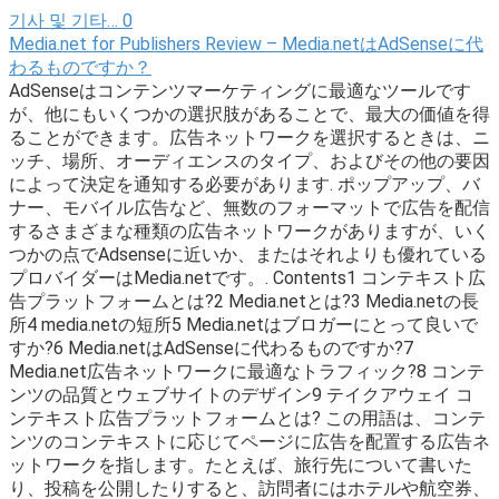
기사 및 기타…
0
Media.net for Publishers Review – Media.netはAdSenseに代
わるものですか？
AdSenseはコンテンツマーケティングに最適なツールです
が、他にもいくつかの選択肢があることで、最大の価値を得
ることができます。広告ネットワークを選択するときは、ニ
ッチ、場所、オーディエンスのタイプ、およびその他の要因
によって決定を通知する必要があります. ポップアップ、バ
ナー、モバイル広告など、無数のフォーマットで広告を配信
するさまざまな種類の広告ネットワークがありますが、いく
つかの点でAdsenseに近いか、またはそれよりも優れている
プロバイダーはMedia.netです。. Contents1 コンテキスト広
告プラットフォームとは?2 Media.netとは?3 Media.netの長
所4 media.netの短所5 Media.netはブロガーにとって良いで
すか?6 Media.netはAdSenseに代わるものですか?7
Media.net広告ネットワークに最適なトラフィック?8 コンテ
ンツの品質とウェブサイトのデザイン9 テイクアウェイ コ
ンテキスト広告プラットフォームとは? この用語は、コンテ
ンツのコンテキストに応じてページに広告を配置する広告ネ
ットワークを指します。たとえば、旅行先について書いた
り、投稿を公開したりすると、訪問者にはホテルや航空券、