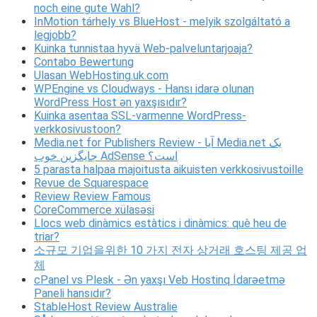
noch eine gute Wahl?
InMotion tárhely vs BlueHost - melyik szolgáltató a
legjobb?
Kuinka tunnistaa hyvä Web-palveluntarjoaja?
Contabo Bewertung
Ulasan WebHosting.uk.com
WPEngine vs Cloudways - Hansı idarə olunan
WordPress Host ən yaxşısıdır?
Kuinka asentaa SSL-varmenne WordPress-
verkkosivustoon?
Media.net for Publishers Review - آیا Media.net یک
جایگزین خوب AdSense است؟
5 parasta halpaa majoitusta aikuisten verkkosivustoille
Revue de Squarespace
Review Review Famous
CoreCommerce xülasəsi
Llocs web dinàmics estàtics i dinàmics: què heu de
triar?
소규모 기업을위한 10 가지 전자 상거래 호스팅 제공 업
체
cPanel vs Plesk - Ən yaxşı Veb Hostinq İdarəetmə
Paneli hansıdır?
StableHost Review Australie