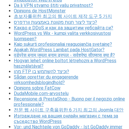
Da li VPN stvarno štiti vašu privatnost?
Opinions de HostMonster
초보자를위한 최고의 웹 사이트 제작 도구 5 가지
כיצד ליצור חנות מקוונת באמצעות וורדפרס?
Какво е DDoS и как да защитим уебсайта си?
WordPress vs Wix - kumpi valita verkkosivustosi
luomiseen?
Kaip sukurti profesionaliai reaguojančią svetainę?
Apakah WordPress Lambat pada HostGator?
वर्डप्रेस बनाम जुमला बनाम ड्रुपल - सर्वश्रेष्ठ सीएमएस क्या है?
Hogyan lehet online boltot létrehozni a WordPress
használatával?
מהו FTP וכיצד להשתמש בו?
Sådan opretter du engagerende
virksomhedsblogindhold?
Opinions sobre FatCow
DudaMobile.com-arvostelu
Recensione di PrestaShop - Buono per il negozio online
professionale?
전문 웹 사이트 구축을위한 6 가지 최고의 Joomla 대안
Изграждане на вашия онлайн магазин с тема за
съседство WordPress
Vor- und Nachteile von GoDaddy - Ist GoDaddy immer