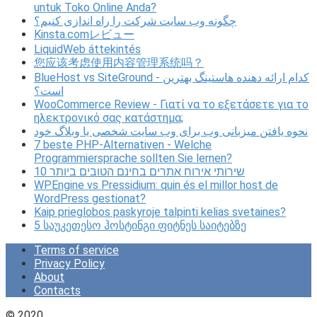
untuk Toko Online Anda?
چگونه وب سایت شرکت را راه اندازی کنیم؟
Kinsta.comレビュー
LiquidWeb áttekintés
您应该考虑使用内容管理系统吗？
BlueHost vs SiteGround - کدام ارائه دهنده هاستینگ بهترین
است؟
WooCommerce Review - Γιατί να το εξετάσετε για το
ηλεκτρονικό σας κατάστημα;
نحوه یافتن میزبانی وب برای وب سایت شخصی یا وبلاگ خود
7 beste PHP-Alternativen - Welche
Programmiersprache sollten Sie lernen?
10 שירותי אירוח אתרים בחינם הטובים ביותר
WPEngine vs Pressidium: quin és el millor host de
WordPress gestionat?
Kaip prieglobos paskyroje talpinti kelias svetaines?
5 საუკეთესო ჰოსტინგი ფიტნეს საიტებზე
Terms of service
Privacy Policy
About
Contacts
© 2020