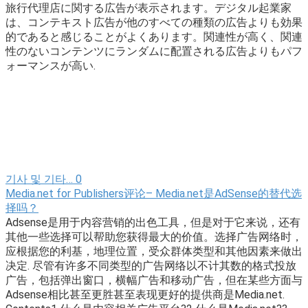
旅行代理店に関する広告が表示されます。デジタル起業家
は、コンテキスト広告が他のすべての種類の広告よりも効果
的であると感じることがよくあります。関連性が高く、関連
性のないコンテンツにランダムに配置される広告よりもパフ
ォーマンスが高い.
기사 및 기타…
0
Media.net for Publishers评论– Media.net是AdSense的替代选
择吗？
Adsense是用于内容营销的出色工具，但是对于它来说，还有
其他一些选择可以帮助您获得最大的价值。选择广告网络时，
应根据您的利基，地理位置，受众群体类型和其他因素来做出
决定. 尽管有许多不同类型的广告网络以不计其数的格式投放
广告，包括弹出窗口，横幅广告和移动广告，但在某些方面与
Adsense相比甚至更胜甚至表现更好的提供商是Media.net.