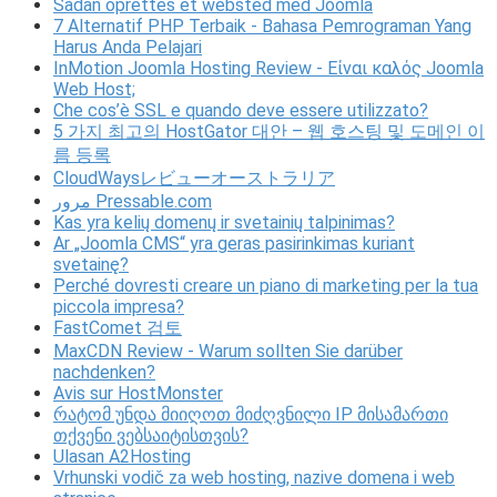
Sådan oprettes et websted med Joomla
7 Alternatif PHP Terbaik - Bahasa Pemrograman Yang
Harus Anda Pelajari
InMotion Joomla Hosting Review - Είναι καλός Joomla
Web Host;
Che cos’è SSL e quando deve essere utilizzato?
5 가지 최고의 HostGator 대안 – 웹 호스팅 및 도메인 이
름 등록
CloudWaysレビューオーストラリア
مرور Pressable.com
Kas yra kelių domenų ir svetainių talpinimas?
Ar „Joomla CMS“ yra geras pasirinkimas kuriant
svetainę?
Perché dovresti creare un piano di marketing per la tua
piccola impresa?
FastComet 검토
MaxCDN Review - Warum sollten Sie darüber
nachdenken?
Avis sur HostMonster
რატომ უნდა მიიღოთ მიძღვნილი IP მისამართი
თქვენი ვებსაიტისთვის?
Ulasan A2Hosting
Vrhunski vodič za web hosting, nazive domena i web