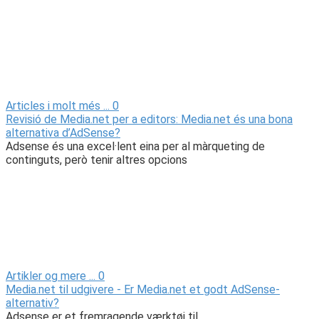
Articles i molt més ...
0
Revisió de Media.net per a editors: Media.net és una bona
alternativa d’AdSense?
Adsense és una excel·lent eina per al màrqueting de
continguts, però tenir altres opcions
Artikler og mere ...
0
Media.net til udgivere - Er Media.net et godt AdSense-
alternativ?
Adsense er et fremragende værktøj til