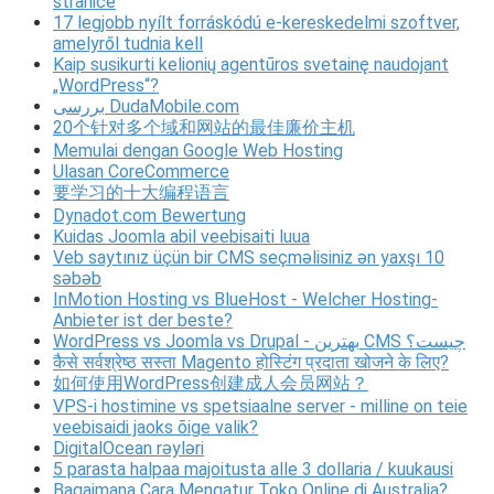
stranice
17 legjobb nyílt forráskódú e-kereskedelmi szoftver,
amelyről tudnia kell
Kaip susikurti kelionių agentūros svetainę naudojant
„WordPress“?
بررسی DudaMobile.com
20个针对多个域和网站的最佳廉价主机
Memulai dengan Google Web Hosting
Ulasan CoreCommerce
要学习的十大编程语言
Dynadot.com Bewertung
Kuidas Joomla abil veebisaiti luua
Veb saytınız üçün bir CMS seçməlisiniz ən yaxşı 10
səbəb
InMotion Hosting vs BlueHost - Welcher Hosting-
Anbieter ist der beste?
WordPress vs Joomla vs Drupal - بهترین CMS چیست؟
कैसे सर्वश्रेष्ठ सस्ता Magento होस्टिंग प्रदाता खोजने के लिए?
如何使用WordPress创建成人会员网站？
VPS-i hostimine vs spetsiaalne server - milline on teie
veebisaidi jaoks õige valik?
DigitalOcean rəyləri
5 parasta halpaa majoitusta alle 3 dollaria / kuukausi
Bagaimana Cara Mengatur Toko Online di Australia?