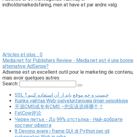
indholdsmarkedsføring, men at have et par andre valg
Articles et plus…
0
Media.net for Publishers Review - Media.net est-il une bonne
alternative AdSense?
Adsense est un excellent outil pour le marketing de contenu,
mais avoir quelques autres
Search:
SSL چیست و چه موقع باید از آن استفاده کنیم؟
Kuinka vaihtaa Web-palveluntarjoajia ilman seisokkeja
开源CMS或专有CMS –您应该选择哪个？
FatCow评论
Черен петък - До 99% отстъпка - Най-добрите
хостинг оферти
8 Devono avere i frame GUI di Python per gli
sviluppatori Web in erba