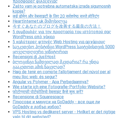
προσφορές φιλοξενίας
Zašto vam je potrebna automatska izrada sigurnosnih
kopija?
कई डोमेन और वेबसाइटों के लिए 20 सर्वश्रेष्ठ सस्ते होस्टिंग
HeartInternet.uk მიმოხილვა
今すぐあなたのブログを改善する最良の方法！
5 συμβουλές για την προστασία του ιστότοπού σας
WordPress από χάκερ
5 καλύτερες φτηνές Web Hosting για αρχάριους
საუკეთესო ჰოსტინგი WordPress საიტებისთვის 5000
ყოველდღიური ვიზიტორით
Recensioni di JustHost
ბლოგინგი ნამდვილად მკვდარია? რა უნდა
გააკეთოთ ამის ნაცვლად?
Haig de tenir en compte l’allotjament del núvol per al
meu lloc web: és segur?
Angular vs Polymer - Apa Perbedaannya?
Wie starte ich eine Fotografie-Portfolio-Website?
फोटोग्राफी पोर्टफोलियो वेबसाइट कैसे शुरू करें?
Recensione di Squarespace
Плюсове и минуси на GoDaddy - все още ли
GoDaddy е добър избор?
VPS Hosting vs dedikeret server - Hvilket er det rigtige
valg til dit websted?