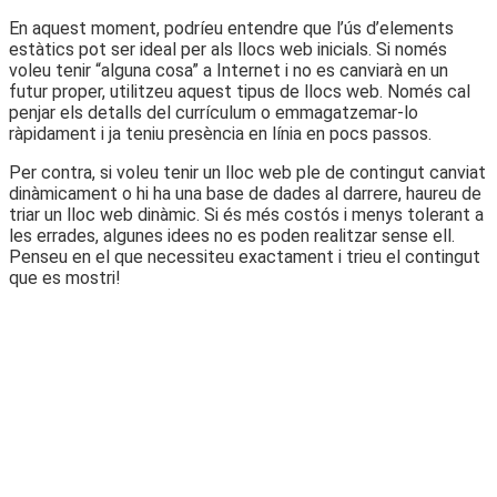
En aquest moment, podríeu entendre que l’ús d’elements
estàtics pot ser ideal per als llocs web inicials. Si només
voleu tenir “alguna cosa” a Internet i no es canviarà en un
futur proper, utilitzeu aquest tipus de llocs web. Només cal
penjar els detalls del currículum o emmagatzemar-lo
ràpidament i ja teniu presència en línia en pocs passos.
Per contra, si voleu tenir un lloc web ple de contingut canviat
dinàmicament o hi ha una base de dades al darrere, haureu de
triar un lloc web dinàmic. Si és més costós i menys tolerant a
les errades, algunes idees no es poden realitzar sense ell.
Penseu en el que necessiteu exactament i trieu el contingut
que es mostri!