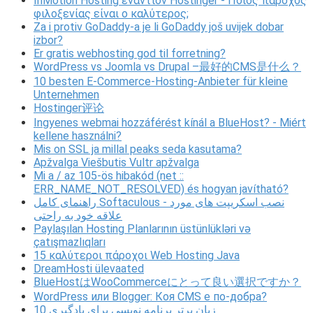
InMotion Hosting εναντίον Hostinger - Ποιος πάροχος
φιλοξενίας είναι ο καλύτερος;
Za i protiv GoDaddy-a je li GoDaddy još uvijek dobar
izbor?
Er gratis webhosting god til forretning?
WordPress vs Joomla vs Drupal –最好的CMS是什么？
10 besten E-Commerce-Hosting-Anbieter für kleine
Unternehmen
Hostinger评论
Ingyenes webmai hozzáférést kínál a BlueHost? - Miért
kellene használni?
Mis on SSL ja millal peaks seda kasutama?
Apžvalga Viešbutis Vultr apžvalga
Mi a / az 105-ös hibakód (net ::
ERR_NAME_NOT_RESOLVED) és hogyan javítható?
راهنمای کامل Softaculous - نصب اسکریپت های مورد
علاقه خود به راحتی
Paylaşılan Hosting Planlarının üstünlükləri və
çatışmazlıqları
15 καλύτεροι πάροχοι Web Hosting Java
DreamHosti ülevaated
BlueHostはWooCommerceにとって良い選択ですか？
WordPress или Blogger: Коя CMS е по-добра?
10 زبان برتر برنامه نویسی برای یادگیری