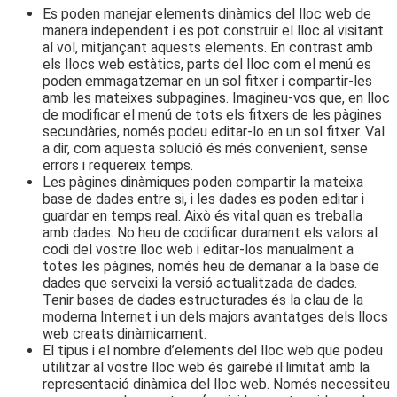
Es poden manejar elements dinàmics del lloc web de
manera independent i es pot construir el lloc al visitant
al vol, mitjançant aquests elements. En contrast amb
els llocs web estàtics, parts del lloc com el menú es
poden emmagatzemar en un sol fitxer i compartir-les
amb les mateixes subpagines. Imagineu-vos que, en lloc
de modificar el menú de tots els fitxers de les pàgines
secundàries, només podeu editar-lo en un sol fitxer. Val
a dir, com aquesta solució és més convenient, sense
errors i requereix temps.
Les pàgines dinàmiques poden compartir la mateixa
base de dades entre si, i les dades es poden editar i
guardar en temps real. Això és vital quan es treballa
amb dades. No heu de codificar durament els valors al
codi del vostre lloc web i editar-los manualment a
totes les pàgines, només heu de demanar a la base de
dades que serveixi la versió actualitzada de dades.
Tenir bases de dades estructurades és la clau de la
moderna Internet i un dels majors avantatges dels llocs
web creats dinàmicament.
El tipus i el nombre d’elements del lloc web que podeu
utilitzar al vostre lloc web és gairebé il·limitat amb la
representació dinàmica del lloc web. Només necessiteu