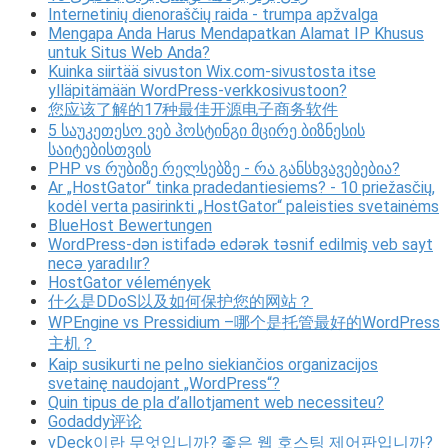
Internetinių dienoraščių raida - trumpa apžvalga
Mengapa Anda Harus Mendapatkan Alamat IP Khusus
untuk Situs Web Anda?
Kuinka siirtää sivuston Wix.com-sivustosta itse
ylläpitämään WordPress-verkkosivustoon?
您应该了解的17种最佳开源电子商务软件
5 საუკეთესო ვებ ჰოსტინგი მცირე ბიზნესის
საიტებისთვის
PHP vs რუბიზე რელსებზე - რა განსხვავებებია?
Ar „HostGator“ tinka pradedantiesiems? - 10 priežasčių,
kodėl verta pasirinkti „HostGator“ paleisties svetainėms
BlueHost Bewertungen
WordPress-dən istifadə edərək təsnif edilmiş veb sayt
necə yaradılır?
HostGator vélemények
什么是DDoS以及如何保护您的网站？
WPEngine vs Pressidium –哪个是托管最好的WordPress
主机？
Kaip susikurti ne pelno siekiančios organizacijos
svetainę naudojant „WordPress“?
Quin tipus de pla d’allotjament web necessiteu?
Godaddy评论
vDeck이란 무엇입니까? 좋은 웹 호스팅 제어판입니까?