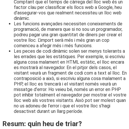
Comptant que el temps de càrrega del lloc web és un
factor clau per classificar els llocs web a Google, heu
d’assegurar-vos que realment necessiteu un lloc web
dinàmic.
Les funcions avançades necessiten coneixements de
programació, de manera que si no sou un programador,
podreu pagar una gran quantitat de diners per crear el
vostre lloc. L’import serà més i més gran un cop
comenceu a afegir més i més funcions.
Les peces de codi dinàmic solen ser menys tolerants a
les errades que les estàtiques. Per exemple, si escriviu
alguna cosa malament en HTML estàtic, el lloc encara
es mostrarà al navegador. En el pitjor dels casos, el
visitant veurà un fragment de codi com a text al lloc. En
contraposició a això, si escriviu alguna cosa malament a
PHP, el lloc es trencarà i el visitant només veurà un
missatge d’error. Ho veieu bé, només un error en PHP
pot inhibir totalment el navegador per mostrar el vostre
lloc web als vostres visitants. Això pot ser molest quan
no us adoneu de l’error i que el vostre lloc s’hagi
desactivat durant un llarg període.
Resum: quin heu de triar?