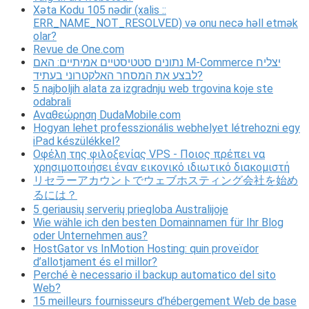
Xəta Kodu 105 nədir (xalis ::
ERR_NAME_NOT_RESOLVED) və onu necə həll etmək
olar?
Revue de One.com
נתונים סטטיסטיים אמיתיים: האם M-Commerce יצליח
לבצע את המסחר האלקטרוני בעתיד?
5 najboljih alata za izgradnju web trgovina koje ste
odabrali
Αναθεώρηση DudaMobile.com
Hogyan lehet professzionális webhelyet létrehozni egy
iPad készülékkel?
Οφέλη της φιλοξενίας VPS - Ποιος πρέπει να
χρησιμοποιήσει έναν εικονικό ιδιωτικό διακομιστή
リセラーアカウントでウェブホスティング会社を始め
るには？
5 geriausių serverių priegloba Australijoje
Wie wähle ich den besten Domainnamen für Ihr Blog
oder Unternehmen aus?
HostGator vs InMotion Hosting: quin proveïdor
d’allotjament és el millor?
Perché è necessario il backup automatico del sito
Web?
15 meilleurs fournisseurs d’hébergement Web de base