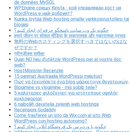
de données MySQL
WPEngine срещу Kinsta - кой управляван хост на
WordPress е най-добрият?
Kuinka löytää Web-hosting omalle verkkosivustollesi tai
blogiisi
چگونه یک وب سایت پاسخگو حرفه ای ایجاد کنیم؟
हमारे जीवन पर सोशल मीडिया के सकारात्मक और नकारात्मक प्रभाव
無料のWebホスティングを選択すべきではないのはな
ぜですか？
ग्रीनजीक्स समीक्षा
Quan NO heu d’utilitzar WordPress per al vostre lloc
web?
HostMonster Recenzije
15 parimat Austraalia WordPressi majutust
Πώς να ξεκινήσετε ένα blog μάρκετινγκ θυγατρικών;
Blogimine vs vlogimine - mis sobib teile?
5 καλύτερες φιλοξενίες για ιστότοπους υψηλής
κυκλοφορίας
6 najboljih davatelja zelenih web hostinga
Recensioni Godaddy
Come trasferire un sito da Wix.com al sito Web
WordPress con hosting autonomo?
چگونه با وردپرس یک فروشگاه آنلاین ایجاد کنیم؟