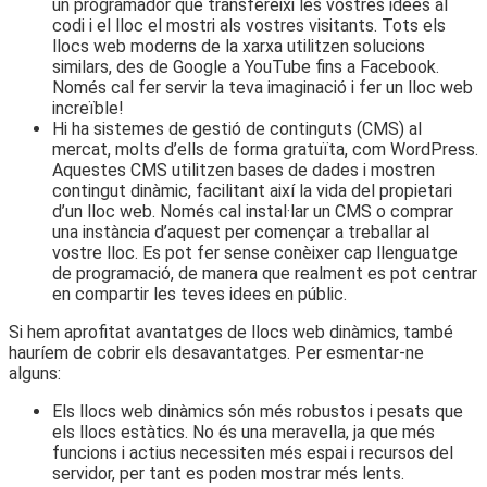
un programador que transfereixi les vostres idees al
codi i el lloc el mostri als vostres visitants. Tots els
llocs web moderns de la xarxa utilitzen solucions
similars, des de Google a YouTube fins a Facebook.
Només cal fer servir la teva imaginació i fer un lloc web
increïble!
Hi ha sistemes de gestió de continguts (CMS) al
mercat, molts d’ells de forma gratuïta, com WordPress.
Aquestes CMS utilitzen bases de dades i mostren
contingut dinàmic, facilitant així la vida del propietari
d’un lloc web. Només cal instal·lar un CMS o comprar
una instància d’aquest per començar a treballar al
vostre lloc. Es pot fer sense conèixer cap llenguatge
de programació, de manera que realment es pot centrar
en compartir les teves idees en públic.
Si hem aprofitat avantatges de llocs web dinàmics, també
hauríem de cobrir els desavantatges. Per esmentar-ne
alguns:
Els llocs web dinàmics són més robustos i pesats que
els llocs estàtics. No és una meravella, ja que més
funcions i actius necessiten més espai i recursos del
servidor, per tant es poden mostrar més lents.