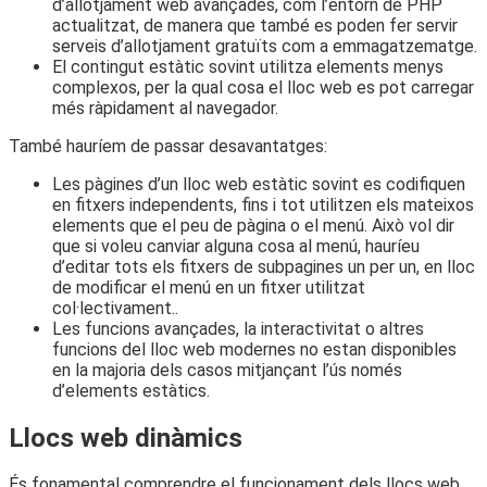
d’allotjament web avançades, com l’entorn de PHP
actualitzat, de manera que també es poden fer servir
serveis d’allotjament gratuïts com a emmagatzematge.
El contingut estàtic sovint utilitza elements menys
complexos, per la qual cosa el lloc web es pot carregar
més ràpidament al navegador.
També hauríem de passar desavantatges:
Les pàgines d’un lloc web estàtic sovint es codifiquen
en fitxers independents, fins i tot utilitzen els mateixos
elements que el peu de pàgina o el menú. Això vol dir
que si voleu canviar alguna cosa al menú, hauríeu
d’editar tots els fitxers de subpagines un per un, en lloc
de modificar el menú en un fitxer utilitzat
col·lectivament..
Les funcions avançades, la interactivitat o altres
funcions del lloc web modernes no estan disponibles
en la majoria dels casos mitjançant l’ús només
d’elements estàtics.
Llocs web dinàmics
És fonamental comprendre el funcionament dels llocs web