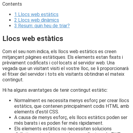
Contents
1
Llocs web estàtics
2
Llocs web dinàmics
3
Resum: quin heu de triar?
Llocs web estàtics
Com el seu nom indica, els llocs web estàtics es creen
mitjançant pàgines estàtiques. Els elements estan fixats i
prèviament codificats i col·locats al servidor web. Una
vegada que un visitant visiti el vostre lloc, se li proporcionarà
el fitxer del servidor i tots els visitants obtindran el mateix
contingut.
Hi ha alguns avantatges de tenir contingut estàtic:
Normalment es necessita menys esforç per crear llocs
estàtics, que contenen principalment codis HTML amb
elements d’estil CSS.
A causa de menys esforç, els llocs estàtics poden ser
més barats i es poden fer més ràpidament.
Els elements estàtics no necessiten solucions