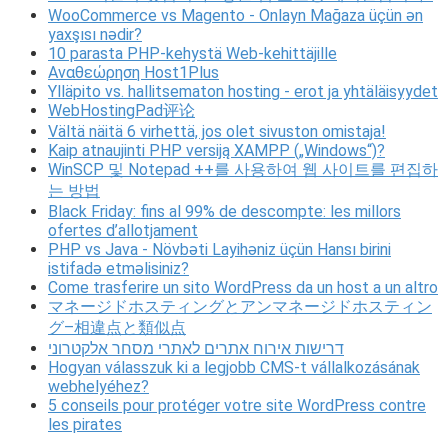
WooCommerce vs Magento - Onlayn Mağaza üçün ən
yaxşısı nədir?
10 parasta PHP-kehystä Web-kehittäjille
Αναθεώρηση Host1Plus
Ylläpito vs. hallitsematon hosting - erot ja yhtäläisyydet
WebHostingPad评论
Vältä näitä 6 virhettä, jos olet sivuston omistaja!
Kaip atnaujinti PHP versiją XAMPP („Windows“)?
WinSCP 및 Notepad ++를 사용하여 웹 사이트를 편집하
는 방법
Black Friday: fins al 99% de descompte: les millors
ofertes d’allotjament
PHP vs Java - Növbəti Layihəniz üçün Hansı birini
istifadə etməlisiniz?
Come trasferire un sito WordPress da un host a un altro
マネージドホスティングとアンマネージドホスティン
グ–相違点と類似点
דרישות אירוח אתרים לאתרי מסחר אלקטרוני
Hogyan válasszuk ki a legjobb CMS-t vállalkozásának
webhelyéhez?
5 conseils pour protéger votre site WordPress contre
les pirates