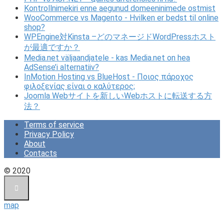
Kontrollnimekiri enne aegunud domeeninimede ostmist
WooCommerce vs Magento - Hvilken er bedst til online
shop?
WPEngine対Kinsta –どのマネージドWordPressホスト
が最適ですか？
Media.net väljaandjatele - kas Media.net on hea
AdSense’i alternatiiv?
InMotion Hosting vs BlueHost - Ποιος πάροχος
φιλοξενίας είναι ο καλύτερος;
Joomla Webサイトを新しいWebホストに転送する方
法？
Terms of service
Privacy Policy
About
Contacts
© 2020
map