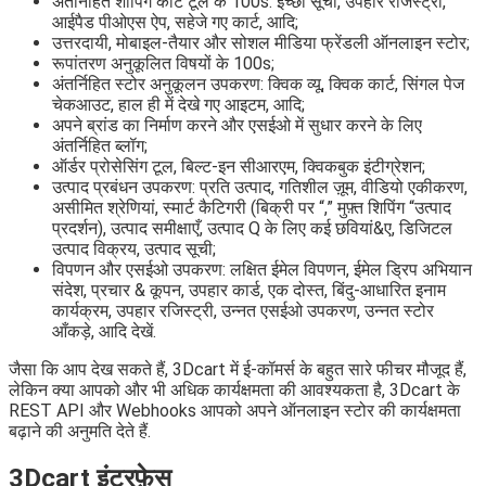
अंतर्निहित शॉपिंग कार्ट टूल के 100s: इच्छा सूची, उपहार रजिस्ट्री,
आईपैड पीओएस ऐप, सहेजे गए कार्ट, आदि;
उत्तरदायी, मोबाइल-तैयार और सोशल मीडिया फ्रेंडली ऑनलाइन स्टोर;
रूपांतरण अनुकूलित विषयों के 100s;
अंतर्निहित स्टोर अनुकूलन उपकरण: क्विक व्यू, क्विक कार्ट, सिंगल पेज
चेकआउट, हाल ही में देखे गए आइटम, आदि;
अपने ब्रांड का निर्माण करने और एसईओ में सुधार करने के लिए
अंतर्निहित ब्लॉग;
ऑर्डर प्रोसेसिंग टूल, बिल्ट-इन सीआरएम, क्विकबुक इंटीग्रेशन;
उत्पाद प्रबंधन उपकरण: प्रति उत्पाद, गतिशील ज़ूम, वीडियो एकीकरण,
असीमित श्रेणियां, स्मार्ट कैटिगरी (बिक्री पर “,” मुफ़्त शिपिंग “उत्पाद
प्रदर्शन), उत्पाद समीक्षाएँ, उत्पाद Q के लिए कई छवियां&ए, डिजिटल
उत्पाद विक्रय, उत्पाद सूची;
विपणन और एसईओ उपकरण: लक्षित ईमेल विपणन, ईमेल ड्रिप अभियान
संदेश, प्रचार & कूपन, उपहार कार्ड, एक दोस्त, बिंदु-आधारित इनाम
कार्यक्रम, उपहार रजिस्ट्री, उन्नत एसईओ उपकरण, उन्नत स्टोर
आँकड़े, आदि देखें.
जैसा कि आप देख सकते हैं, 3Dcart में ई-कॉमर्स के बहुत सारे फीचर मौजूद हैं,
लेकिन क्या आपको और भी अधिक कार्यक्षमता की आवश्यकता है, 3Dcart के
REST API और Webhooks आपको अपने ऑनलाइन स्टोर की कार्यक्षमता
बढ़ाने की अनुमति देते हैं.
3Dcart इंटरफ़ेस