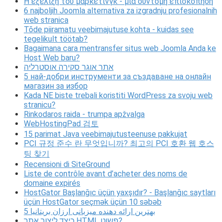
Η εξέλιξη του μάρκετινγκ - μια σύντομη επισκόπηση
6 najboljih Joomla alternativa za izgradnju profesionalnih
web stranica
Tõde piiramatu veebimajutuse kohta - kuidas see
tegelikult töötab?
Bagaimana cara mentransfer situs web Joomla Anda ke
Host Web baru?
אתר אוגר סקירה אוסטרליה
5 най-добри инструменти за създаване на онлайн
магазин за избор
Kada NE biste trebali koristiti WordPress za svoju web
stranicu?
Rinkodaros raida - trumpa apžvalga
WebHostingPad 검토
15 parimat Java veebimajutusteenuse pakkujat
PCI 규정 준수 란 무엇입니까? 최고의 PCI 호환 웹 호스
팅 찾기
Recensioni di SiteGround
Liste de contrôle avant d’acheter des noms de
domaine expirés
HostGator Başlanğıc üçün yaxşıdır? - Başlanğıc saytları
üçün HostGator seçmək üçün 10 səbəb
5 بهترین ارائه دهنده میزبانی ارزان بریتانیا
כיצד ליצור אתר HTML פשוט?