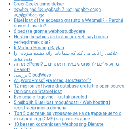
GreenGeeks anmeldelser
უფასო ვებ ჰოსტინგის 7 საუკეთესო იაფი
ალტერნატივა
BlueHost offre accesso gratuito a Webmail? - Perché
dovresti usarlo?
6 bedste grønne webhostudbydere
Hosting hesabınızda birdən çox veb saytı necə
yerləşdirmək olar?
InMotion Hosting Rəyləri
علائمی را تأیید می کند که شما باید ارائه دهنده میزبانی را
تغییر دهید
מה זה cPanel? מדוע עליכם להשתמש באירוח אתרים ב-
cPanel?
بررسی CloudWays
Ar „WordPress“ yra lėtas „HostGator“?
12 migliori software di database gratuiti e open source
Opinions de StableHost
Evolucija e-trgovine - kratak pregled
5 najboljih BlueHost mogućnosti - Web hosting i
registracija imena domena
Топ 5 системи за управление на съдържанието с
отворен код (CMS) за разглеждане
10 besten kostenlosen Webhosting-Dienste