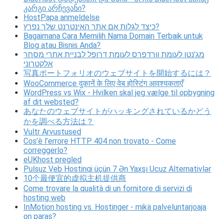
კარგი არჩევანი?
HostPapa anmeldelse
כיצד לגלות אם אתר האינטרנט שלך נפרץ?
Bagaimana Cara Memilih Nama Domain Terbaik untuk
Blog atau Bisnis Anda?
מג’נטו לעומת וורדפרס לעומת דרופל לבניית אתרי מסחר
אלקטרוני
写真ポートフォリオのウェブサイトを開始するには？
WooCommerce दुकानें के लिए वेब होस्टिंग आवश्यकताएँ
WordPress vs Wix - Hvilken skal jeg vælge til opbygning
af dit websted?
あなたのウェブサイトがハッキングされているかどう
かを調べる方法は？
Vultr Arvustused
Cos’è l’errore HTTP 404 non trovato - Come
correggerlo?
eUKhost pregled
Pulsuz Veb Hostinqi üçün 7 Ən Yaxşı Ucuz Alternativlər
10个最便宜的虚拟主机提供商
Come trovare la qualità di un fornitore di servizi di
hosting web
InMotion hosting vs. Hostinger - mikä palveluntarjoaja
on paras?