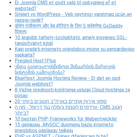
Er Joomla CMS et godt valg til opbygning af et
websted?
Sitejet vs WordPress - Veb saytınızı yaratmaq üçün ən
yaxşısı nədir?
डोमेन पंजीकरण और वेब होस्टिंग के लिए 5 सर्वश्रेष्ठ GoDaddy
विकल्प
10 legjobb tárhely-szolgáltató, amely ingyenes SSL-
tanúsítványt kínál
Kaip pradėti interneto prieglobos įmonę su perpardavėjo
sąskaita?
Pregled Host1Plus
უნდა გაითვალისწინოთ შინაარსის მართვის
სისტემის გამოყენება?
BlueHost Joomla Hosting Review - Er det en god
Joomla webhost?
8 Važne prednosti korištenja usluge Cloud hostinga za
posao
20 ספקי אירוח אתרים בארה”ב הטובים ביותר
וורדפרס לעומת ג’ומלה נגד דרופל - מה ה- CMS הטוב
ביותר?
10 besten PHP-Frameworks für Webentwickler
15 geriausių „MySQL“ duomenų bazių interneto
prieglobos paslaugų teikėjų
PHP vs ASP.NET - Quines diferències hi ha?