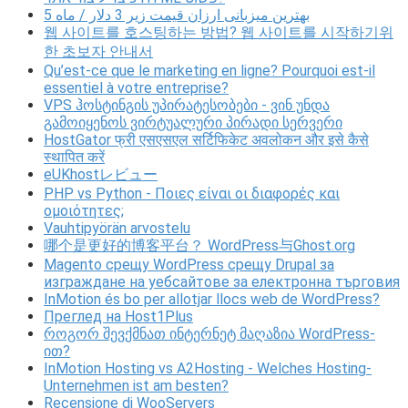
5 بهترین میزبانی ارزان قیمت زیر 3 دلار / ماه
웹 사이트를 호스팅하는 방법? 웹 사이트를 시작하기위
한 초보자 안내서
Qu’est-ce que le marketing en ligne? Pourquoi est-il
essentiel à votre entreprise?
VPS ჰოსტინგის უპირატესობები - ვინ უნდა
გამოიყენოს ვირტუალური პირადი სერვერი
HostGator फ्री एसएसएल सर्टिफिकेट अवलोकन और इसे कैसे
स्थापित करें
eUKhostレビュー
PHP vs Python - Ποιες είναι οι διαφορές και
ομοιότητες;
Vauhtipyörän arvostelu
哪个是更好的博客平台？ WordPress与Ghost.org
Magento срещу WordPress срещу Drupal за
изграждане на уебсайтове за електронна търговия
InMotion és bo per allotjar llocs web de WordPress?
Преглед на Host1Plus
როგორ შევქმნათ ინტერნეტ მაღაზია WordPress-
ით?
InMotion Hosting vs A2Hosting - Welches Hosting-
Unternehmen ist am besten?
Recensione di WooServers