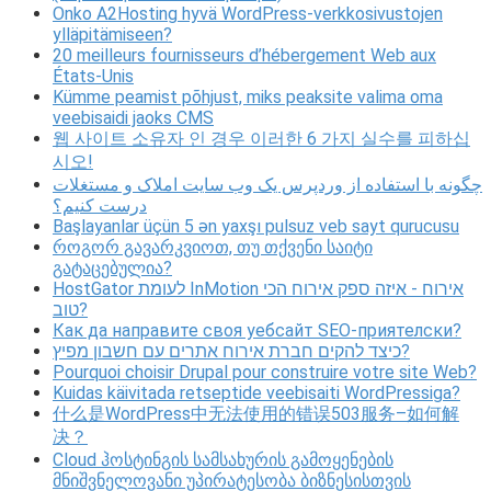
Onko A2Hosting hyvä WordPress-verkkosivustojen
ylläpitämiseen?
20 meilleurs fournisseurs d’hébergement Web aux
États-Unis
Kümme peamist põhjust, miks peaksite valima oma
veebisaidi jaoks CMS
웹 사이트 소유자 인 경우 이러한 6 가지 실수를 피하십
시오!
چگونه با استفاده از وردپرس یک وب سایت املاک و مستغلات
درست کنیم؟
Başlayanlar üçün 5 ən yaxşı pulsuz veb sayt qurucusu
როგორ გავარკვიოთ, თუ თქვენი საიტი
გატაცებულია?
HostGator לעומת InMotion אירוח - איזה ספק אירוח הכי
טוב?
Как да направите своя уебсайт SEO-приятелски?
כיצד להקים חברת אירוח אתרים עם חשבון מפיץ?
Pourquoi choisir Drupal pour construire votre site Web?
Kuidas käivitada retseptide veebisaiti WordPressiga?
什么是WordPress中无法使用的错误503服务–如何解
决？
Cloud ჰოსტინგის სამსახურის გამოყენების
მნიშვნელოვანი უპირატესობა ბიზნესისთვის