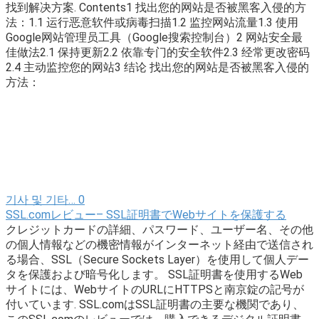
找到解决方案. Contents1 找出您的网站是否被黑客入侵的方
法：1.1 运行恶意软件或病毒扫描1.2 监控网站流量1.3 使用
Google网站管理员工具（Google搜索控制台）2 网站安全最
佳做法2.1 保持更新2.2 依靠专门的安全软件2.3 经常更改密码
2.4 主动监控您的网站3 结论 找出您的网站是否被黑客入侵的
方法：
기사 및 기타…
0
SSL.comレビュー– SSL証明書でWebサイトを保護する
クレジットカードの詳細、パスワード、ユーザー名、その他
の個人情報などの機密情報がインターネット経由で送信され
る場合、SSL（Secure Sockets Layer）を使用して個人デー
タを保護および暗号化します。 SSL証明書を使用するWeb
サイトには、WebサイトのURLにHTTPSと南京錠の記号が
付いています. SSL.comはSSL証明書の主要な機関であり、