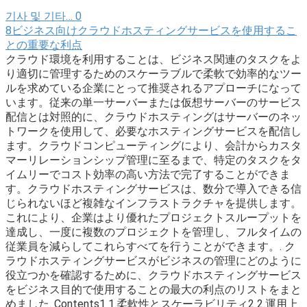
기사 및 기타…
0
8ビジネス向けクラウドホスティングサービスを使用するこ
との重要な利点
クラウド環境を利用することは、ビジネス関連のタスクをよ
り適切に管理するためのスケーラブルで柔軟で効率的なツー
ルを求めている企業にとって推奨されるアプローチになって
います。従来の単一サーバーまたは仮想サーバーのサービス
配信とは対照的に、クラウドホスティングはサーバーのネッ
トワークを使用して、必要なホスティングサービスを配信し
ます。クラウドコンピューティングにより、会計からカスタ
マーリレーションシップ管理に至るまで、特定のタスクをタ
イムリーでコスト効率の高い方法で完了することができま
す。クラウドホスティングサービスは、数分で導入できる信
じられないほど複雑なインフラストラクチャを提供します。
これにより、企業はより優れたプロジェクトスループットを
達成し、一度に複数のプロジェクトを管理し、フルタイムの
従業員を減らしてこれらすべてを行うことができます。. ク
ラウドホスティングサービスがビジネスの管理にどのように
役立つかを確認するために、クラウドホスティングサービス
をビジネス目的で使用することの最大の利点のリストをまと
めました. Contents1 1.柔軟性とスケーラビリティ2 2.運用上