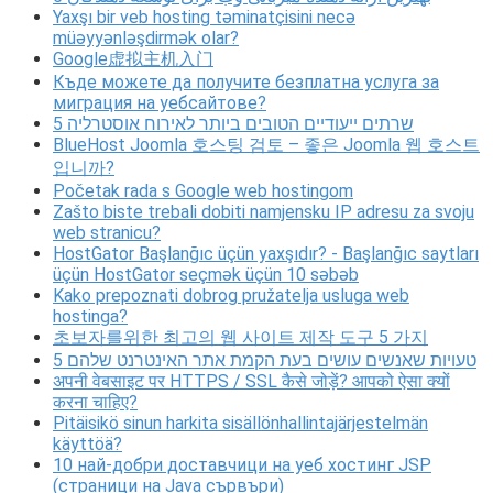
Yaxşı bir veb hosting təminatçisini necə
müəyyənləşdirmək olar?
Google虚拟主机入门
Къде можете да получите безплатна услуга за
миграция на уебсайтове?
5 שרתים ייעודיים הטובים ביותר לאירוח אוסטרליה
BlueHost Joomla 호스팅 검토 – 좋은 Joomla 웹 호스트
입니까?
Početak rada s Google web hostingom
Zašto biste trebali dobiti namjensku IP adresu za svoju
web stranicu?
HostGator Başlanğıc üçün yaxşıdır? - Başlanğıc saytları
üçün HostGator seçmək üçün 10 səbəb
Kako prepoznati dobrog pružatelja usluga web
hostinga?
초보자를위한 최고의 웹 사이트 제작 도구 5 가지
5 טעויות שאנשים עושים בעת הקמת אתר האינטרנט שלהם
अपनी वेबसाइट पर HTTPS / SSL कैसे जोड़ें? आपको ऐसा क्यों
करना चाहिए?
Pitäisikö sinun harkita sisällönhallintajärjestelmän
käyttöä?
10 най-добри доставчици на уеб хостинг JSP
(страници на Java сървъри)