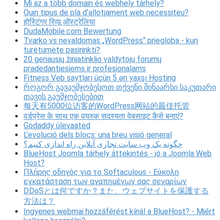
Mi az a több domain és webhely tárhely?
Quin tipus de pla d’allotjament web necessiteu?
होस्टिंगर रिव्यू ऑस्ट्रेलिया
DudaMobile.com Bewertung
Tvarko vs nevaldomas „WordPress“ priegloba - kurį
turėtumėte pasirinkti?
20 geriausių žiniatinklio valdytojų forumų
pradedantiesiems ir profesionalams
Fitness Veb saytları üçün 5 ən yaxşı Hosting
როგორ გავაუმჯობესოთ თქვენი შინაარსი საკუთარი
თავის გაუმჯობესებით
每天有5000位访客的WordPress网站的最佳托管
वर्डप्रेस के साथ एक वयस्क सदस्यता वेबसाइट कैसे बनाएं?
Godaddy ülevaated
L’evolució dels blocs: una breu visió general
چگونه یک وب سایت تجاری آنلاین راه اندازی کنیم؟
BlueHost Joomla tárhely áttekintés - jó a Joomla Web
Host?
Πλήρης οδηγός για το Softaculous - Εύκολη
εγκατάσταση των αγαπημένων σας σεναρίων
DDoSとは何ですか？また、ウェブサイトを保護する
方法は？
Ingyenes webmai hozzáférést kínál a BlueHost? - Miért