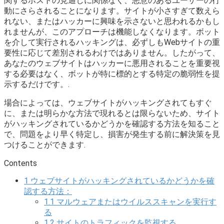
関するホストの見通しに関係なく、悪意のあるユーザーの行
動にさらされることになります。サイトが小さすぎて数えら
れない、またはハッカーに興味を示さないと思われるかもし
れませんが、このアプローチは機能しなくなります。ボット
を介して実行されるハッキングは、必ずしもWebサイトの重
要性に応じて差別されるわけではありません。したがって、
あなたのウェブサイトはハッカーに悪用されることを重要視
する必要はなく、ボットが特に標的とする特定の脆弱性を提
示するだけです。.
場合によっては、ウェブサイトがハッキングされてもすぐ
に、または明らかな方法で現れるとは限らないため、サイト
がハッキングされているかどうかを確認する方法を知ること
で、問題をより早く特定し、損害が発生する前に解決策を見
つけることができます.
Contents
1
ウェブサイトがハッキングされているかどうかを確
認する方法：
1.1
マルウェアまたはウイルススキャンを実行す
る
1.2
サイトのトラフィックを監視する