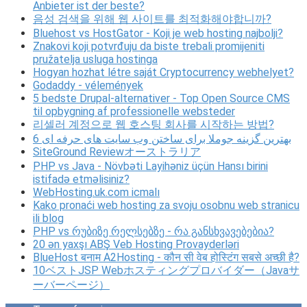
Anbieter ist der beste?
음성 검색을 위해 웹 사이트를 최적화해야합니까?
Bluehost vs HostGator - Koji je web hosting najbolji?
Znakovi koji potvrđuju da biste trebali promijeniti
pružatelja usluga hostinga
Hogyan hozhat létre saját Cryptocurrency webhelyet?
Godaddy - vélemények
5 bedste Drupal-alternativer - Top Open Source CMS
til opbygning af professionelle websteder
리셀러 계정으로 웹 호스팅 회사를 시작하는 방법?
6 بهترین گزینه جوملا برای ساختن وب سایت های حرفه ای
SiteGround Reviewオーストラリア
PHP vs Java - Növbəti Layihəniz üçün Hansı birini
istifadə etməlisiniz?
WebHosting.uk.com icmalı
Kako pronaći web hosting za svoju osobnu web stranicu
ili blog
PHP vs რუბიზე რელსებზე - რა განსხვავებებია?
20 ən yaxşı ABŞ Veb Hosting Provayderləri
BlueHost बनाम A2Hosting - कौन सी वेब होस्टिंग सबसे अच्छी है?
10ベストJSP Webホスティングプロバイダー（Javaサ
ーバーページ）