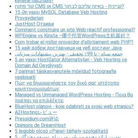
kellene használni?
קוד פתוח CMS או CMS קניינית - באיזה עליכם לבחור?
15 Ən yaxşı MySQL Database Veb Hosting
Provayderləri
JustHost Отзиви
Comment construire un site Web réactif professionnel?
WPEngine vs Kinsta –哪个托管WordPress主机最好？
Com trobar el millor proveïdor d’allotjament web PHP?
15 най-добри доставчици на уеб хостинг Java
جمعه سیاه - تا 99٪ تخفیف - بهترین پیشنهادات میزبانی
5 ən yaxşı HostGator Alternativləri - Veb Hosting və
Domain Ad Qeydiyyatı
7 parimat täiskasvanutele mõeldud fotograafia
veebisaiti
Πώς να δημιουργήσετε τον δικό σας ιστότοπο
κρυπτονομισμάτων;
Managed vs Unmanaged WordPress Hosting - Ποια θα
πρέπει να επιλέξετε;
BlueHost planovi - koje odabrati za svoju web stranicu?
A2Hostingレビュー
Pressidium.com评论
Opinions de DreamHost
5 legjobb olcsó cPanel-tárhely-szolgáltató
5 بهترین ارائه دهنده میزبانی وب برای توسعه دهندگان