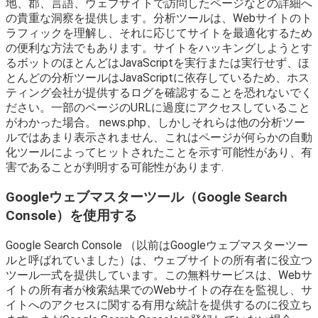
地、郡、言語、ウェブサイトで訪問したページなどの詳細へ
の貴重な洞察を提供します。分析ツールは、Webサイトのト
ラフィックを理解し、それに応じてサイトを最適化するため
の便利な方法でもあります。サイトをハッキングしようとす
るボットのほとんどはJavaScriptを実行または実行せず、ほ
とんどの分析ツールはJavaScriptに依存しているため、ホス
ティング会社が提供するログを確認することを恐れないでく
ださい。一部のページのURLに過度にアクセスしていること
がわかった場合。 news.php、しかしそれらは他の分析ツー
ルではあまり表示されません、これはページが何らかの自動
化ツールによってヒットされたことを示す可能性があり、有
害であることが判明する可能性があります.
Googleウェブマスターツール（Google Search
Console）を使用する
Google Search Console （以前はGoogleウェブマスターツー
ルと呼ばれていました）は、ウェブサイトの所有者に役立つ
ツール一式を提供しています。この無料サービスは、Webサ
イトの所有者が検索結果でのWebサイトの存在を監視し、サ
イトへのアクセスに関する有用な統計を提供するのに役立ち