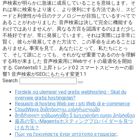
声検索が明らかに急速に成長していることを意味します。そ
れは単に検索をより速く、より便利にする方法であり、スピ
ードと利便性が今日のテクノロジーが目指しているすべてで
あることがわかりました. 音声検索は決して完全に機能する
わけではありませんが、異なる方言を認識するのはまだ少し
不格好ですが、常に発展しています。それは実際には非常に
賢く、彼らが発展してきた方法で、この革命を止めることは
ありません. 事実を見て、あなたにとって、私たちにとっ
て、そして誰にとっても、それがなぜ重要であるのかを理解
する時が来ました 音声検索用にWebサイトの最適化を開始
する. Contents0.1 上昇トレンド0.2 スマートスピーカーの影
響1 音声検索がSEOにもたらす変更1.1
Search:
Fordele og ulemper ved gratis webhosting - Skal du
overveje gratis hostingplan?
Requisiti di hosting Web per i siti Web di e-commerce
CloudWays მიმოხილვა ავსტრალიაში
მოზრდილ ვებსაიტებზე 5 საუკეთესო იაფი ჰოსტინგი
最高の安いMagentoホスティングプロバイダーを見つ
ける方法？
Πώς να ξεκινήσετε έναν ιστότοπο εταιρείας;