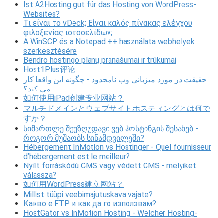
Ist A2Hosting gut für das Hosting von WordPress-
Websites?
Τι είναι το vDeck; Είναι καλός πίνακας ελέγχου
φιλοξενίας ιστοσελίδων;
A WinSCP és a Notepad ++ használata webhelyek
szerkesztésére
Bendro hostingo planų pranašumai ir trūkumai
Host1Plus评论
حقیقت در مورد میزبانی وب نامحدود - چگونه این واقعا کار
می کند؟
如何使用iPad创建专业网站？
マルチドメインとウェブサイトホスティングとは何で
すか？
სიმართლე შეუზღუდავი ვებ ჰოსტინგის შესახებ -
როგორ მუშაობს სინამდვილეში?
Hébergement InMotion vs Hostinger - Quel fournisseur
d’hébergement est le meilleur?
Nyílt forráskódú CMS vagy védett CMS - melyiket
válassza?
如何用WordPress建立网站？
Millist tüüpi veebimajutuskava vajate?
Какво е FTP и как да го използвам?
HostGator vs InMotion Hosting - Welcher Hosting-