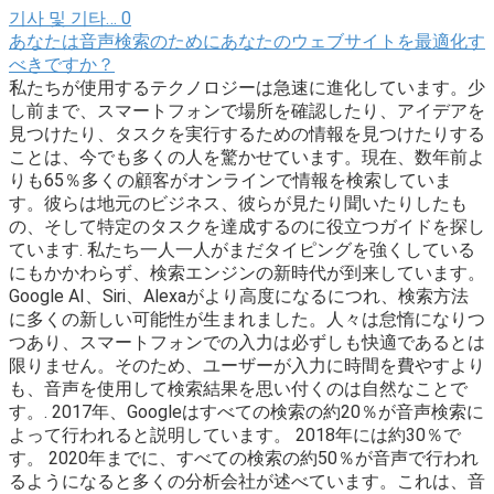
기사 및 기타…
0
あなたは音声検索のためにあなたのウェブサイトを最適化す
べきですか？
私たちが使用するテクノロジーは急速に進化しています。少
し前まで、スマートフォンで場所を確認したり、アイデアを
見つけたり、タスクを実行するための情報を見つけたりする
ことは、今でも多くの人を驚かせています。現在、数年前よ
りも65％多くの顧客がオンラインで情報を検索していま
す。彼らは地元のビジネス、彼らが見たり聞いたりしたも
の、そして特定のタスクを達成するのに役立つガイドを探し
ています. 私たち一人一人がまだタイピングを強くしている
にもかかわらず、検索エンジンの新時代が到来しています。
Google AI、Siri、Alexaがより高度になるにつれ、検索方法
に多くの新しい可能性が生まれました。人々は怠惰になりつ
つあり、スマートフォンでの入力は必ずしも快適であるとは
限りません。そのため、ユーザーが入力に時間を費やすより
も、音声を使用して検索結果を思い付くのは自然なことで
す。. 2017年、Googleはすべての検索の約20％が音声検索に
よって行われると説明しています。 2018年には約30％で
す。 2020年までに、すべての検索の約50％が音声で行われ
るようになると多くの分析会社が述べています。これは、音