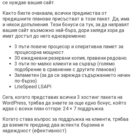
се нуждае вашия сайт.
Както бихте очаквали, всички предимства от
предишните планове присъстват в този пакет. Да, има
и някои допълнения. Тези бонуси са тук, за да направят
вашия сайт възможно най-бърз, дори хиляди хора да
имат достъп до него едновременно:
3 пъти повече процесор и оперативна памет за
процесорна мощност.
30 ежедневни резервни копия, правени редовно.
3 пъти по-малко клиенти на сървър (голямо
подобрение в сравнение с другите планове)
Запаметен (за да се зарежда съдържанието начин
по-бързо)
LiteSpeed ​​LSAPI
Сега, когато представих всички 3 хостинг пакета на
WordPress, трябва да знаете за още едно бонус, който
идва с всеки план отгоре: 24 × 7 поддръжка.
Когато става въпрос за поддръжка на клиенти, трябва
да вземете предвид два аспекта: бързина и
надеждност (ефективност).