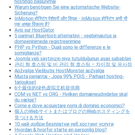
hostingo pasiūlymai
Warum benötigen Sie eine automatische Website-
Sicherung?
InMotion होस्टिंग पेशेवरों और विपक्ष - InMotion होस्टिंग अभी भी
एक अच्छा विकल्प है?
Avis sur HostGator
5 parimat BlueHosti alternatiivi - veebimajutus ja
domeeninimede registreerimine
PHP vs Python - Quali sono le differenze e le
somiglianze?
Joomla veb saytınızın niyə tutulduğunun əsas səbəbləri
관리 형 호스팅 및 비 관리 형 호스팅 – 차이점 및 유사점
Apžvalga Viešbutis HostMonster apžvalga
Musta perjantai - Jopa 99% POIS - Parhaat hosting-
tarjoukset
6个最佳的绿色虚拟主机提供商
COM vs NET vs ORG - Hvilken domæneudvidelse skal
du vælge?
Come e dove acquistare nomi di dominio economici?
個人のWebサイトまたはブログのWebホスティングを
見つける方法
10 най-добри безплатни уеб хостинг услуги
Hvordan & hvorfor starte en personlig blog?