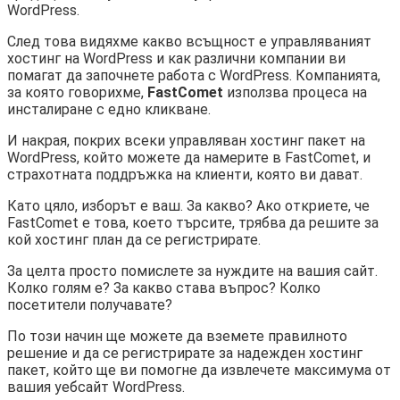
WordPress.
След това видяхме какво всъщност е управляваният
хостинг на WordPress и как различни компании ви
помагат да започнете работа с WordPress. Компанията,
за която говорихме,
FastComet
използва процеса на
инсталиране с едно кликване.
И накрая, покрих всеки управляван хостинг пакет на
WordPress, който можете да намерите в FastComet, и
страхотната поддръжка на клиенти, която ви дават.
Като цяло, изборът е ваш. За какво? Ако откриете, че
FastComet е това, което търсите, трябва да решите за
кой хостинг план да се регистрирате.
За целта просто помислете за нуждите на вашия сайт.
Колко голям е? За какво става въпрос? Колко
посетители получавате?
По този начин ще можете да вземете правилното
решение и да се регистрирате за надежден хостинг
пакет, който ще ви помогне да извлечете максимума от
вашия уебсайт WordPress.