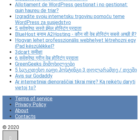
Allotjament de WordPress gestionat i no gestionat:
quin haureu de triar?
Izgradite svoju internetsku trgovinu pomoću teme
WordPress za susjedstvo
5 सर्वश्रेष्ठ सस्ते ईमेल होस्टिंग प्रदाता
BlueHost बनाम A2Hosting - कौन सी वेब होस्टिंग सबसे अच्छी है?
Hogyan lehet professzionális webhelyet létrehozni egy
iPad készülékkel?
3dcart समीक्षा
6 सर्वश्रेष्ठ ग्रीन वेब होस्टिंग प्रदाता
GreenGeeks მიმოხილვები
5 საუკეთესო იაფი ჰოსტინგი 3 დოლარამდე / თვეში
Avis sur Godaddy
Ar internetiniai dienoraščiai tikrai mirę? Ką reikėtų daryti
vietoj to?
Terms of service
Privacy Policy
About
Contacts
© 2020