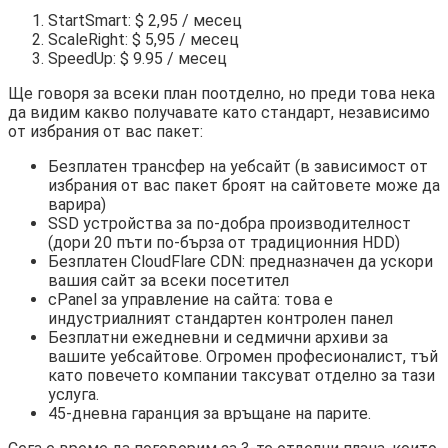
StartSmart: $ 2,95 / месец
ScaleRight: $ 5,95 / месец
SpeedUp: $ 9.95 / месец
Ще говоря за всеки план поотделно, но преди това нека
да видим какво получавате като стандарт, независимо
от избрания от вас пакет:
Безплатен трансфер на уебсайт (в зависимост от
избрания от вас пакет броят на сайтовете може да
варира)
SSD устройства за по-добра производителност
(дори 20 пъти по-бърза от традиционния HDD)
Безплатен CloudFlare CDN: предназначен да ускори
вашия сайт за всеки посетител
cPanel за управление на сайта: това е
индустриалният стандартен контролен панел
Безплатни ежедневни и седмични архиви за
вашите уебсайтове. Огромен професионалист, тъй
като повечето компании таксуват отделно за тази
услуга.
45-дневна гаранция за връщане на парите.