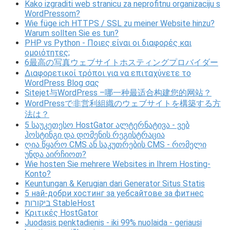
Kako izgraditi web stranicu za neprofitnu organizaciju s
WordPressom?
Wie füge ich HTTPS / SSL zu meiner Website hinzu?
Warum sollten Sie es tun?
PHP vs Python - Ποιες είναι οι διαφορές και
ομοιότητες;
6最高の写真ウェブサイトホスティングプロバイダー
Διαφορετικοί τρόποι για να επιταχύνετε το
WordPress Blog σας
Sitejet与WordPress –哪一种最适合构建您的网站？
WordPressで非営利組織のウェブサイトを構築する方
法は？
5 საუკეთესო HostGator ალტერნატივა - ვებ
ჰოსტინგი და დომენის რეგისტრაცია
ღია წყარო CMS ან საკუთრების CMS - რომელი
უნდა აირჩიოთ?
Wie hosten Sie mehrere Websites in Ihrem Hosting-
Konto?
Keuntungan & Kerugian dari Generator Situs Statis
5 най-добри хостинг за уебсайтове за фитнес
ביקורות StableHost
Κριτικές HostGator
Juodasis penktadienis - iki 99% nuolaida - geriausi