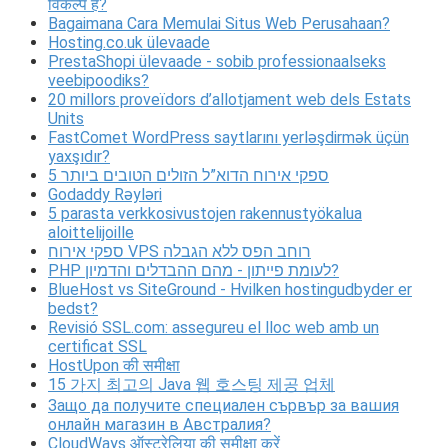
विकल्प है?
Bagaimana Cara Memulai Situs Web Perusahaan?
Hosting.co.uk ülevaade
PrestaShopi ülevaade - sobib professionaalseks
veebipoodiks?
20 millors proveïdors d’allotjament web dels Estats
Units
FastComet WordPress saytlarını yerləşdirmək üçün
yaxşıdır?
5 ספקי אירוח הדוא”ל הזולים הטובים ביותר
Godaddy Rəyləri
5 parasta verkkosivustojen rakennustyökalua
aloittelijoille
ספקי אירוח VPS רוחב הפס ללא הגבלה
PHP לעומת פייתון - מהם ההבדלים והדמיון?
BlueHost vs SiteGround - Hvilken hostingudbyder er
bedst?
Revisió SSL.com: assegureu el lloc web amb un
certificat SSL
HostUpon की समीक्षा
15 가지 최고의 Java 웹 호스팅 제공 업체
Защо да получите специален сървър за вашия
онлайн магазин в Австралия?
CloudWays ऑस्ट्रेलिया की समीक्षा करें