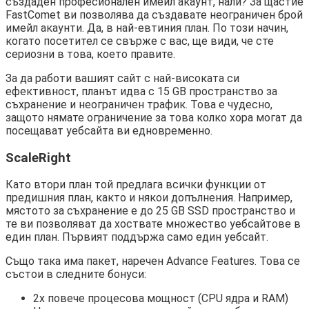
създаден професионален имейл акаунт, нали? За щастие
FastComet ви позволява да създавате неограничен брой
имейл акаунти. Да, в най-евтиния план. По този начин,
когато посетител се свърже с вас, ще види, че сте
сериозни в това, което правите.
За да работи вашият сайт с най-високата си
ефективност, планът идва с 15 GB пространство за
съхранение и неограничен трафик. Това е чудесно,
защото нямате ограничение за това колко хора могат да
посещават уебсайта ви едновременно.
ScaleRight
Като втори план той предлага всички функции от
предишния план, както и някои допълнения. Например,
мястото за съхранение е до 25 GB SSD пространство и
те ви позволяват да хоствате множество уебсайтове в
един план. Първият поддържа само един уебсайт.
Също така има пакет, наречен Advance Features. Това се
състои в следните бонуси:
2x повече процесова мощност (CPU ядра и RAM)