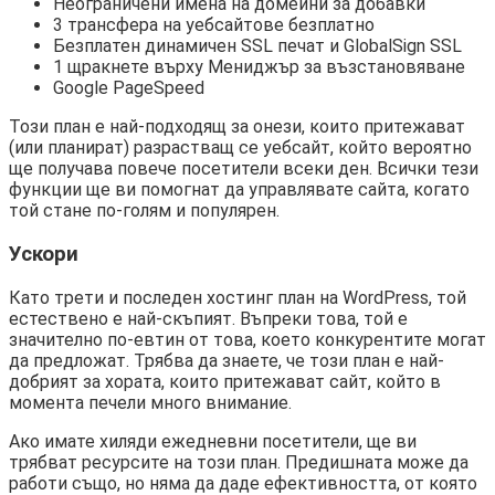
Неограничени имена на домейни за добавки
3 трансфера на уебсайтове безплатно
Безплатен динамичен SSL печат и GlobalSign SSL
1 щракнете върху Мениджър за възстановяване
Google PageSpeed
Този план е най-подходящ за онези, които притежават
(или планират) разрастващ се уебсайт, който вероятно
ще получава повече посетители всеки ден. Всички тези
функции ще ви помогнат да управлявате сайта, когато
той стане по-голям и популярен.
Ускори
Като трети и последен хостинг план на WordPress, той
естествено е най-скъпият. Въпреки това, той е
значително по-евтин от това, което конкурентите могат
да предложат. Трябва да знаете, че този план е най-
добрият за хората, които притежават сайт, който в
момента печели много внимание.
Ако имате хиляди ежедневни посетители, ще ви
трябват ресурсите на този план. Предишната може да
работи също, но няма да даде ефективността, от която