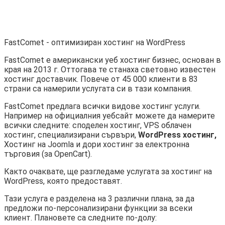
FastComet - оптимизиран хостинг на WordPress
FastComet е американски уеб хостинг бизнес, основан в
края на 2013 г. Оттогава те станаха световно известен
хостинг доставчик. Повече от 45 000 клиенти в 83
страни са намерили услугата си в тази компания.
FastComet предлага всички видове хостинг услуги.
Например на официалния уебсайт можете да намерите
всички следните: споделен хостинг, VPS облачен
хостинг, специализирани сървъри,
WordPress хостинг,
Хостинг на Joomla и дори хостинг за електронна
търговия (за OpenCart).
Както очаквате, ще разгледаме услугата за хостинг на
WordPress, която предоставят.
Тази услуга е разделена на 3 различни плана, за да
предложи по-персонализирани функции за всеки
клиент. Плановете са следните по-долу: