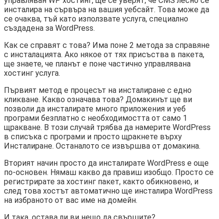
управляван WP хостинг, ще се уверят, че CMS лесно се
инсталира на сървъра на вашия уебсайт. Това може да
се очаква, тъй като използвате услуга, специално
създадена за WordPress.
Как се справят с това? Има поне 2 метода за справяне
с инсталацията. Ако някое от тях присъства в пакета,
ще знаете, че планът е поне частично управлявана
хостинг услуга.
Първият метод е процесът на инсталиране с едно
кликване. Какво означава това? Домакинът ще ви
позволи да инсталирате много приложения и уеб
програми безплатно с необходимостта от само 1
щракване. В този случай трябва да намерите WordPress
в списъка с програми и просто щракнете върху
Инсталиране. Останалото се извършва от домакина.
Вторият начин просто да инсталирате WordPress е още
по-основен. Нямаш какво да правиш изобщо. Просто се
регистрирате за хостинг пакет, както обикновено, и
след това хостът автоматично ще инсталира WordPress
на избраното от вас име на домейн.
И така, остава ли ви нещо да свършите?