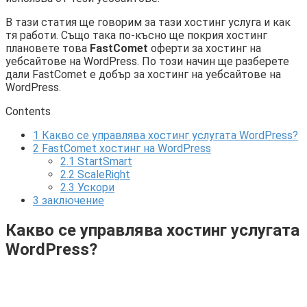
В тази статия ще говорим за тази хостинг услуга и как
тя работи. Също така по-късно ще покрия хостинг
плановете това
FastComet
оферти за хостинг на
уебсайтове на WordPress. По този начин ще разберете
дали FastComet е добър за хостинг на уебсайтове на
WordPress.
Contents
1
Какво се управлява хостинг услугата WordPress?
2
FastComet хостинг на WordPress
2.1
StartSmart
2.2
ScaleRight
2.3
Ускори
3
заключение
Какво се управлява хостинг услугата
WordPress?