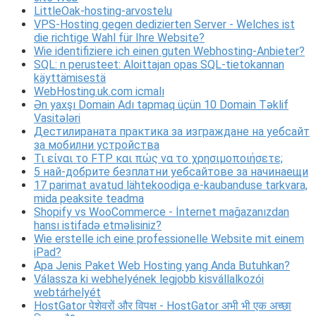
LittleOak-hosting-arvostelu
VPS-Hosting gegen dedizierten Server - Welches ist
die richtige Wahl für Ihre Website?
Wie identifiziere ich einen guten Webhosting-Anbieter?
SQL: n perusteet: Aloittajan opas SQL-tietokannan
käyttämisestä
WebHosting.uk.com icmalı
Ən yaxşı Domain Adı tapmaq üçün 10 Domain Təklif
Vasitələri
Дестилираната практика за изграждане на уебсайт
за мобилни устройства
Τι είναι το FTP και πώς να το χρησιμοποιήσετε;
5 най-добрите безплатни уебсайтове за начинаещи
17 parimat avatud lähtekoodiga e-kaubanduse tarkvara,
mida peaksite teadma
Shopify vs WooCommerce - İnternet mağazanızdan
hansı istifadə etməlisiniz?
Wie erstelle ich eine professionelle Website mit einem
iPad?
Apa Jenis Paket Web Hosting yang Anda Butuhkan?
Válassza ki webhelyének legjobb kisvállalkozói
webtárhelyét
HostGator पेशेवरों और विपक्ष - HostGator अभी भी एक अच्छा