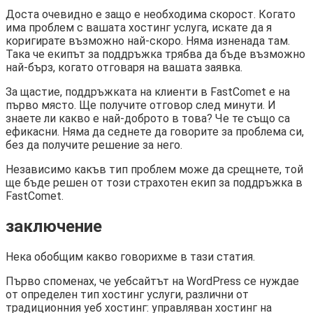
Доста очевидно е защо е необходима скорост. Когато
има проблем с вашата хостинг услуга, искате да я
коригирате възможно най-скоро. Няма изненада там.
Така че екипът за поддръжка трябва да бъде възможно
най-бърз, когато отговаря на вашата заявка.
За щастие, поддръжката на клиенти в FastComet е на
първо място. Ще получите отговор след минути. И
знаете ли какво е най-доброто в това? Че те също са
ефикасни. Няма да седнете да говорите за проблема си,
без да получите решение за него.
Независимо какъв тип проблем може да срещнете, той
ще бъде решен от този страхотен екип за поддръжка в
FastComet.
заключение
Нека обобщим какво говорихме в тази статия.
Първо споменах, че уебсайтът на WordPress се нуждае
от определен тип хостинг услуги, различни от
традиционния уеб хостинг: управляван хостинг на