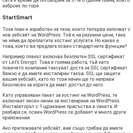
Сега е време да поговорим за 3-те отделни плана, които
изброих по-горе:
StartSmart
Този план е изработен за тези, които тепърва започват с
нов уебсайт на WordPress. Той е на разумни цени, така
че няма да преплатите хостинг услугата. Но какво е
това, което ви предлага освен стандартните функции?
Например планът включва безплатен SSL сертификат
от Let’s Encrypt. Това е голяма работа, тъй като
повечето компании таксуват доста за SSL сертификат.
Важно е да имате инсталиран такъв. SSL ще защити
вашия уебсайт, като по този начин ще го направи
безопасен за хората да имат достъп до него.
Като управляван пакет за хостинг на WordPress, те
включват лесен начин за инсталиране на WordPress.
Инсталаторът с 1 щракване присъства в пакета. И
разбира се, освен WordPress се добавят и много други
приложения.
Ако притежавате уебсайт, вие също трябва да имате