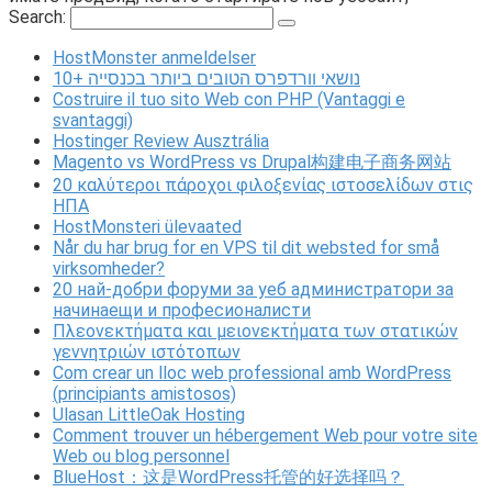
Search:
HostMonster anmeldelser
10+ נושאי וורדפרס הטובים ביותר בכנסייה
Costruire il tuo sito Web con PHP (Vantaggi e
svantaggi)
Hostinger Review Ausztrália
Magento vs WordPress vs Drupal构建电子商务网站
20 καλύτεροι πάροχοι φιλοξενίας ιστοσελίδων στις
ΗΠΑ
HostMonsteri ülevaated
Når du har brug for en VPS til dit websted for små
virksomheder?
20 най-добри форуми за уеб администратори за
начинаещи и професионалисти
Πλεονεκτήματα και μειονεκτήματα των στατικών
γεννητριών ιστότοπων
Com crear un lloc web professional amb WordPress
(principiants amistosos)
Ulasan LittleOak Hosting
Comment trouver un hébergement Web pour votre site
Web ou blog personnel
BlueHost：这是WordPress托管的好选择吗？