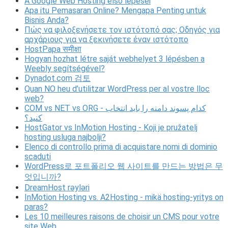
A Google Web Hosting első lépései
Apa itu Pemasaran Online? Mengapa Penting untuk
Bisnis Anda?
Πώς να φιλοξενήσετε τον ιστότοπό σας; Οδηγός για
αρχάριους για να ξεκινήσετε έναν ιστότοπο
HostPapa समीक्षा
Hogyan hozhat létre saját webhelyet 3 lépésben a
Weebly segítségével?
Dynadot.com 검토
Quan NO heu d’utilitzar WordPress per al vostre lloc
web?
COM vs NET vs ORG - کدام پسوند دامنه را باید انتخاب
کنید؟
HostGator vs InMotion Hosting - Koji je pružatelj
hosting usluga najbolji?
Elenco di controllo prima di acquistare nomi di dominio
scaduti
WordPress로 포트폴리오 웹 사이트를 만드는 방법은 무
엇입니까?
DreamHost rəyləri
InMotion Hosting vs. A2Hosting - mikä hosting-yritys on
paras?
Les 10 meilleures raisons de choisir un CMS pour votre
site Web