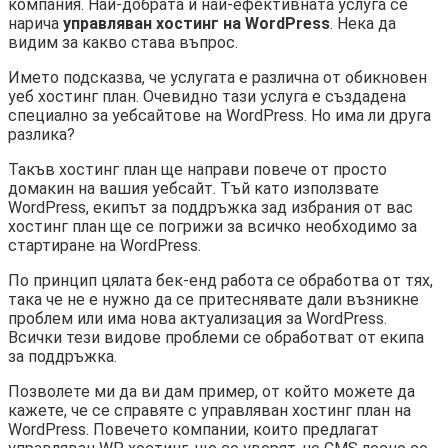
компания. Най-добрата и най-ефективната услуга се
нарича
управляван хостинг на WordPress
. Нека да
видим за какво става въпрос.
Името подсказва, че услугата е различна от обикновен
уеб хостинг план. Очевидно тази услуга е създадена
специално за уебсайтове на WordPress. Но има ли друга
разлика?
Такъв хостинг план ще направи повече от просто
домакин на вашия уебсайт. Тъй като използвате
WordPress, екипът за поддръжка зад избрания от вас
хостинг план ще се погрижи за всичко необходимо за
стартиране на WordPress.
По принцип цялата бек-енд работа се обработва от тях,
така че не е нужно да се притеснявате дали възникне
проблем или има нова актуализация за WordPress.
Всички тези видове проблеми се обработват от екипа
за поддръжка.
Позволете ми да ви дам пример, от който можете да
кажете, че се справяте с управляван хостинг план на
WordPress. Повечето компании, които предлагат