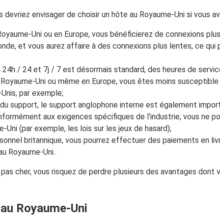
evriez envisager de choisir un hôte au Royaume-Uni si vous avez 
Royaume-Uni ou en Europe, vous bénéficierez de connexions plus
de, et vous aurez affaire à des connexions plus lentes, ce qui pe
e 24h / 24 et 7j / 7 est désormais standard, des heures de servi
au Royaume-Uni ou même en Europe, vous êtes moins susceptible d
-Unis, par exemple;
té du support, le support anglophone interne est également imp
nformément aux exigences spécifiques de l’industrie, vous ne pou
ni (par exemple, les lois sur les jeux de hasard);
rsonnel britannique, vous pourrez effectuer des paiements en livr
 au Royaume-Uni..
in pas cher, vous risquez de perdre plusieurs des avantages dont
t au Royaume-Uni