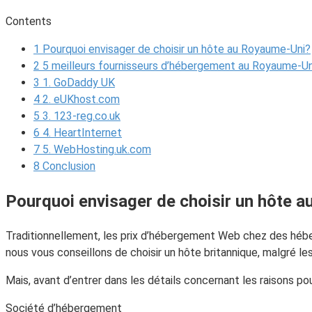
Contents
1
Pourquoi envisager de choisir un hôte au Royaume-Uni?
2
5 meilleurs fournisseurs d’hébergement au Royaume-Un
3
1. GoDaddy UK
4
2. eUKhost.com
5
3. 123-reg.co.uk
6
4. HeartInternet
7
5. WebHosting.uk.com
8
Conclusion
Pourquoi envisager de choisir un hôte 
Traditionnellement, les prix d’hébergement Web chez des héber
nous vous conseillons de choisir un hôte britannique, malgré l
Mais, avant d’entrer dans les détails concernant les raisons p
Société d’hébergement