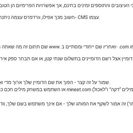
חשוב מכך אפילו, וורדפרס עצמה ניתנת להורדה ושימוש בחינם על ידי כל אחד, לכן אינך צריך לשלם עבור ה- CMS עצמו.
שמור על זה קצר - הפוך את שם הדומיין שלך ארוך מדי ואף אחד לא יזכור אותו, שמור על אותו זמן קצר וקליט והוא יידבק.
זה אמור לשקף את המותג שלך - אם אינך משתמש בשם שלך, וודא כי שם המותג שבחרת תואם את הת