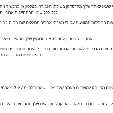
 שיגיע לאתר שלך מהדפדפן בשולחן העבודה, בטלפון או במכשיר אחר.
כלל, ככל שזמן ההתחייבות ארוך יותר (התקופה בה נרשמת לתכנית אירוח), כך התשלום החודשי זול יותר.
אות החבילות המוצעות על ידי מארחי אתרים הכוללים שם תחום בחינם.
אתה יכול, כמובן, להפריד את הדומיין שלך מהאירוח שלך, אך עדיף לנצל את עסקאות הצרורות המוצעות על ידי מארחי אתרים..
בחירת מרכיבים לארוחה. ארוחה טובה רק כמו איכות המרכיבים שהיא מ
פונקציונליות מהשורה הראשונה, אך אם הוא מאט או יורד רוב הזמן, הציבור לא יכול לגשת אליו.
לך להפסיד הכנסות ולגרש את קהל הקוראים שלך. זמני טעינה איטית