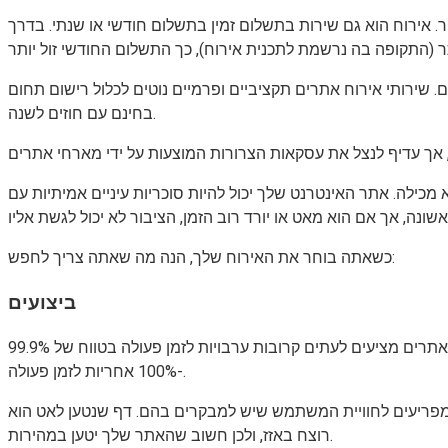
 אירוח הוא גם שירות בתשלום זמין בתשלום חודשי או שנתי. בדרך
 שירותי אירוח אתרים תקציביים ופרמיים נוטים לכלול רישום תחום
בחינם עם חוזים לשנה.
כילה. אתר האינטרנט שלך יכול להיות סוכריות עיניים אמיתיות עם
כשאתה בוחר את האירוח שלך, הנה מה שאתה צריך לחפש:
ביצועים
בחר מארח אינטרנט עם רשומות זמן נהדרות וזמני טעינה. זמן או זמינות מתייחס למועד בו האתר שלך מקוון, שאמור להיות 24/7. מארחי אתרים מציעים לעתים קרובות ערבויות לזמן פעולה בטווח של 99.9%
-100% אחריות לזמן פעולה.
 מפריעים לחוויית המשתמש שיש למבקרים בהם. דף שנטען לאט הוא
רוצח באזז, ולכן חשוב שהאתר שלך יטען במהירות.