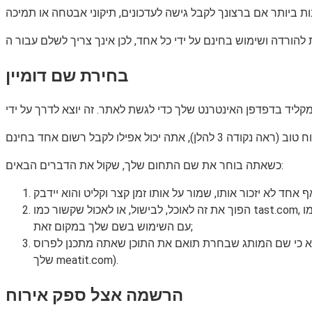
בחירת שם דומיין
כשאתה בוחר את שם התחום שלך, שקול את הדברים הבאים:
הפוך את זה לאוכל, לבישול, או לאכול שקשור כמו tast.com, או השתמש במשחק מילים חכם כמו mineat.com (התכווצות של המילים “דקה” ו”לאכול “). אם אתה כבר שף פופולרי, אתה יכול להתחמק
עם השימוש בשם שלך במקום זאת;
וכן שאתה מתכנן לפרוס (למשל אם אתה רק הולך לעשות צמחוני מתכונים, אל תתן שם לאתר
שלך meatit.com).
הרשמה אצל ספק אירוח