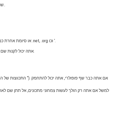
שני העיצובים והתוספים זמינים בחינם, אך אפשרויות הפרימיום הן הטובות ביותר אם ברצונך לקבל גישה לעדכונים, תיקוני אבטחה או תמיכה..
שם תחום זה מה שאתה מקליד בדפדפן האינטרנט שלך כדי לגשת לאתר. זה יוצא לדרך על ידי www. ואחריו שם ייחודי ומסתיים ב- .com או סיומת אחרת כמו .net, .org וכו ‘.
אתה יכול לקנות שם דומיין אצל רשם הדומיינים בתשלום שנתי קטן, או אם תבחר ספק אירוח טוב (ראה נקודה 3 להלן), אתה יכול אפילו לקבל רשום אחד בחינם.