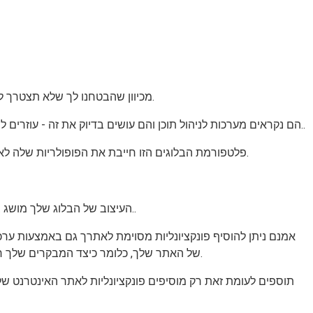
מכיוון שהבטחנו לך שלא תצטרך להתמודד עם קידוד כדי לפתוח בלוג קולינרי, אתה צריך לדעת כמה דברים על הפלטפורמות שמאפשרות כתיבת בלוגים ללא קידוד אפשרית.
הם נקראים מערכות לניהול תוכן והם עושים בדיוק את זה - עוזרים לך לנהל תוכן על ידי הצעת ממשק חזותי המאפשר לך להעלות, להתאים אישית, להוסיף תמונות, להוסיף קישורים וכו ‘על סמך התשומות שלך..
CMSs פופולריים כוללים ג’ומלה ודרופל, אך CMS הכי טוב לבלוגים הוא WordPress. פלטפורמת הבלוגים הזו חייבת את הפופולריות שלה לאופי המגוון ביותר שלה שאינה גורעת מחברותיות שלה.
ב- WordPress העיצוב של הבלוג שלך מושג באמצעות ערכות נושא, בעוד שההיבטים הפונקציונליים של האתר שלך (למשל כלי מיטוב מהיר) מושגים באמצעות תוספים..
אמנם ניתן להוסיף פונקציונליות מסוימת לאתרך גם באמצעות ערכות
של האתר שלך, כלומר כיצד המבקרים שלך רואים את האתר שלך כשהם לגשת אליו. ניתן להתאים את העיצוב לפי העדפותיך, כלומר אתה יכול לבחור תבניות דפים, ערכות צבע וכדומה.
תוספים לעומת זאת רק מוסיפים פונקציונליות לאתר האינטרנט של