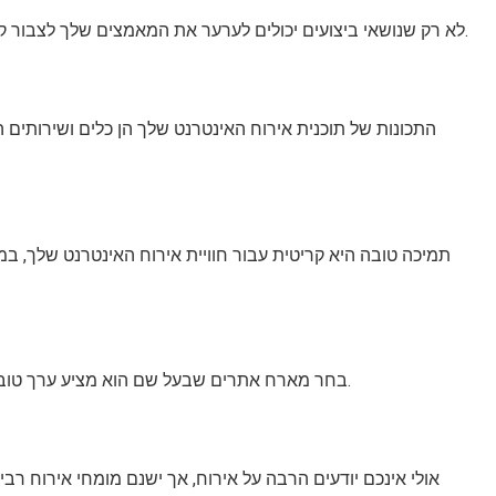
לא רק שנושאי ביצועים יכולים לערער את המאמצים שלך לצבור קהלים, זה גם יכול להשפיע לרעה על הדירוג שלך במנועי חיפוש כמו גוגל או בינג. ביצועי האתר הם גורם דירוג משמעותי עבור מנועי החיפוש.
התכונות של תוכנית אירוח האינטרנט שלך הן כלים ושירותים ה
תמיכה טובה היא קריטית עבור חוויית אירוח האינטרנט שלך, ב
בחר מארח אתרים שבעל שם הוא מציע ערך טוב לכסף. למרות שיכולות להיות אפשרויות אירוח מובחרות עם חבילות יקרות, ישנם מארחי תקציב רבים המציעים שירות אמין בהרבה פחות.
אולי אינכם יודעים הרבה על אירוח, אך ישנם מומחי אירוח רב