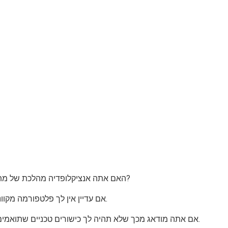
האם אתה אנציקלופדיה מהלכת של מתכונים טעימים? האם יש לך אותה תשוקה לבישול כמו שאחרים לאכול? אולי אתה שף שאפתן שיצא להנגיש את הבישול הבריא והקל לכולם?
אם עדיין אין לך פלטפורמה מקוונת, אך אתה שוקל את זה, הפעלת בלוג אוכל היא דרך מהירה וקלה לחלוק את הידע הקולינרי שלך ולקבל משוב מיידי מקהלים ברחבי העולם.
אם אתה מודאג מכך שלא תהיה לך כישורים טכניים שתואמים את כישורי הבישול שלך, אינך צריך לדאוג, פתיחת בלוג אוכל היא המקבילה להקצאת חביתה - פשוטו כמשמעו כל אחד יכול לעשות את זה.