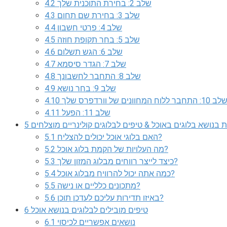
שלב 2: בחירת התוכנית שלך
4.2
שלב 3: בחירת שם תחום
4.3
שלב 4: פרטי חשבון
4.4
שלב 5: בחר תקופת חוזה
4.5
שלב 6: הגש תשלום
4.6
שלב 7: הגדר סיסמא
4.7
שלב 8: התחבר לחשבונך
4.8
שלב 9: בחר נושא
4.9
ב 10: התחבר ללוח המחוונים של וורדפרס שלך
4.10
שלב 11: הפעל
4.11
 בנושא בלוגים באוכל & טיפים לבלוגים קולינריים מוצלחים
5
האם בלוגי אוכל יכולים להצליח?
5.1
מה העלויות של הקמת בלוג אוכל?
5.2
כיצד לייצר רווחים מבלוג המזון שלך?
5.3
כמה אתה יכול להרוויח מבלוג אוכל?
5.4
מתכונים כלליים או נישה?
5.5
באיזו תדירות עליכם לעדכן תוכן?
5.6
טיפים מובילים לבלוגים בנושא אוכל
6
נושאים אפשריים לכיסוי
6.1