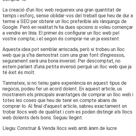
La creació d’un lloc web requereix una gran quantitat de
temps i esforç, sense oblidar-vos del treball que heu de dur a
terme a SEO per obtenir un lloc preferible als rànquings de
Google. Però en realitat hi ha dues opcions si voleu començar
a vendre en línia. El primer és configurar un lloc web pel
vostre compte, i el segon és comprar-ne un ja existent.
Aquesta idea pot semblar arriscada, però si trobeu un lloc
web que ja s’ha demostrat com una gran font d’ingressos,
segurament serà una bona inversió. Per descomptat, no
estem parlant d’una petita inversió perquè un lloc web que ja
té èxit és molt.
Tanmateix, si no teniu gaire experiència en aquest tipus de
negocis, podeu fer un acord dolent. En aquest article, us
mostrarem els principals avantatges de comprar un lloc web i
totes les coses que heu de tenir en compte abans de
comprar-lo. Al final d’aquest article, sabreu exactament on
trobar llocs web de qualitat i com es poden distingir els llocs
web dolents dels bons. Seguiu llegint.
Llegiu: Construir & Venda llocs web amb ànim de lucre