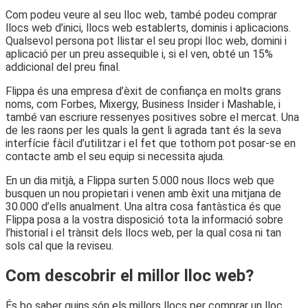
Com podeu veure al seu lloc web, també podeu comprar
llocs web d’inici, llocs web establerts, dominis i aplicacions.
Qualsevol persona pot llistar el seu propi lloc web, domini i
aplicació per un preu assequible i, si el ven, obté un 15%
addicional del preu final.
Flippa és una empresa d’èxit de confiança en molts grans
noms, com Forbes, Mixergy, Business Insider i Mashable, i
també van escriure ressenyes positives sobre el mercat. Una
de les raons per les quals la gent li agrada tant és la seva
interfície fàcil d’utilitzar i el fet que tothom pot posar-se en
contacte amb el seu equip si necessita ajuda.
En un dia mitjà, a Flippa surten 5.000 nous llocs web que
busquen un nou propietari i venen amb èxit una mitjana de
30.000 d’ells anualment. Una altra cosa fantàstica és que
Flippa posa a la vostra disposició tota la informació sobre
l’historial i el trànsit dels llocs web, per la qual cosa ni tan
sols cal que la reviseu.
Com descobrir el millor lloc web?
És bo saber quins són els millors llocs per comprar un lloc