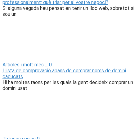
professionalment: què triar per al vostre negoci?
Si alguna vegada heu pensat en tenir un lloc web, sobretot si
sou un
Articles i molt més ...
0
Llista de comprovació abans de comprar noms de domini
caducats
Hi ha moltes raons per les quals la gent decideix comprar un
domini usat
Tutories i guies
0