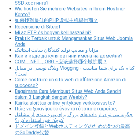
SSD хостинга?
Wie hosten Sie mehrere Websites in Ihrem Hosting-
Konto?
如何找到最佳的PHP虚拟主机提供商？
Recensione di Sitejet
Mi az FTP és hogyan kell használni?
Praktik Terbaik untuk Mengamankan Situs Web Joomla
Anda
مزایا و معایب تولید کنندگان سایت استاتیک
Как и къде да купя евтини имена на домейни?
COM，NET，ORG –应该选择哪个域扩展？
وبلاگ نویسی در مقابل Vlogging - کدام یک برای شما مناسب
است؟
Come costruire un sito web di affiliazione Amazon di
successo?
Bagaimana Cara Membuat Situs Web Anda Sendiri
dalam 3 Langkah dengan Weebly?
Kuinka aloittaa online-yrityksen verkkosivusto?
Πώς να ξεκινήσετε έναν ιστότοπο εταιρείας;
چگونه می توان از داده های بزرگ برای بهره مندی از مشاغل
کوچک خود استفاده کرد؟
ドメイン登録とWebホスティングのための5つの最高
のGoDaddy代替