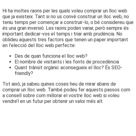
Hi ha moltes raons per les quals voleu comprar un lloc web
que ja existeix. Tant si no us convé construir un lloc web, no
teniu temps per començar a construir-lo, o bé considereu que
és una gran inversió. Les raons poden variar, però sempre és
important dedicar-vos el temps i triar amb prudència. No
oblideu aquests tres factors que tenen un paper important
en l’elecció del lloc web perfecte:
Des de quan funciona el lloc web?
El nombre de visitants i les fonts de procedència
Quant trànsit orgànic aconsegueix el lloc? És SEO-
friendly?
Tot això, ja sabeu quines coses heu de mirar abans de
comprar un lloc web. També podeu fer aquests passos com
a consell sobre com millorar el vostre lloc web si voleu
vendre’l en un futur per obtenir un valor més alt.