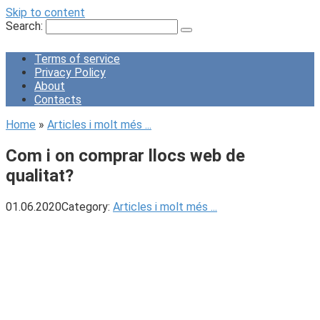
Skip to content
Search:
Terms of service
Privacy Policy
About
Contacts
Home
»
Articles i molt més ...
Com i on comprar llocs web de
qualitat?
01.06.2020
Category:
Articles i molt més ...