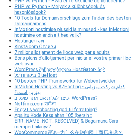
PHP vs Python - Hvad er forskellene og lighederne?
PHP vs Python - Melyek a különbségek és
hasonlóságok?
10 Tools für Domainvorschläge zum Finden des besten
Domainnamens
InMotioni hostimise plussid ja miinused - kas InMotioni
hostimine on endiselt hea valik?
Hostinger rəyi
Kinsta.com Отзиви
7 millor allotjament de llocs web per a adults
Bons plans d’allotjament per iniciar el vostre primer lloc
web avui
WordPress შენელებულია HostGator- ზე?
ביקורות על BlueHost
10 besten PHP-Frameworks für Webentwickler
InMotion Hosting vs A2Hosting - کدام شرکت میزبانی
بهترین است؟
כיצד לגלות אם אתר פועל ב- WordPress?
Netfirms.com समीक्षा
Er gratis webhosting god til forretning?
Apa itu Kode Kesalahan 105 (bersih ::
ERR_NAME_NOT_RESOLVED) & Bagaimana Cara
memperbaikinya?
WooCommerce评论–为什么在您的网上商店考虑？