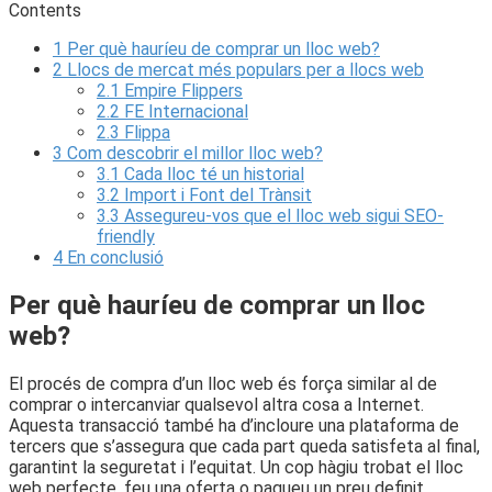
Contents
1
Per què hauríeu de comprar un lloc web?
2
Llocs de mercat més populars per a llocs web
2.1
Empire Flippers
2.2
FE Internacional
2.3
Flippa
3
Com descobrir el millor lloc web?
3.1
Cada lloc té un historial
3.2
Import i Font del Trànsit
3.3
Assegureu-vos que el lloc web sigui SEO-
friendly
4
En conclusió
Per què hauríeu de comprar un lloc
web?
El procés de compra d’un lloc web és força similar al de
comprar o intercanviar qualsevol altra cosa a Internet.
Aquesta transacció també ha d’incloure una plataforma de
tercers que s’assegura que cada part queda satisfeta al final,
garantint la seguretat i l’equitat. Un cop hàgiu trobat el lloc
web perfecte, feu una oferta o pagueu un preu definit.