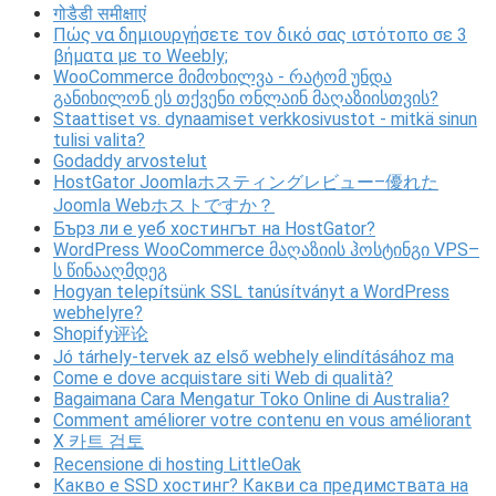
गोडैडी समीक्षाएं
Πώς να δημιουργήσετε τον δικό σας ιστότοπο σε 3
βήματα με το Weebly;
WooCommerce მიმოხილვა - რატომ უნდა
განიხილონ ეს თქვენი ონლაინ მაღაზიისთვის?
Staattiset vs. dynaamiset verkkosivustot - mitkä sinun
tulisi valita?
Godaddy arvostelut
HostGator Joomlaホスティングレビュー–優れた
Joomla Webホストですか？
Бърз ли е уеб хостингът на HostGator?
WordPress WooCommerce მაღაზიის ჰოსტინგი VPS–
ს წინააღმდეგ
Hogyan telepítsünk SSL tanúsítványt a WordPress
webhelyre?
Shopify评论
Jó tárhely-tervek az első webhely elindításához ma
Come e dove acquistare siti Web di qualità?
Bagaimana Cara Mengatur Toko Online di Australia?
Comment améliorer votre contenu en vous améliorant
X 카트 검토
Recensione di hosting LittleOak
Какво е SSD хостинг? Какви са предимствата на