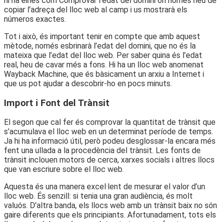
hi ha eines com Comprovar l’edat del domini on només heu de
copiar l’adreça del lloc web al camp i us mostrarà els
números exactes.
Tot i això, és important tenir en compte que amb aquest
mètode, només esbrinarà l’edat del domini, que no és la
mateixa que l’edat del lloc web. Per saber quina és l’edat
real, heu de cavar més a fons. Hi ha un lloc web anomenat
Wayback Machine, que és bàsicament un arxiu a Internet i
que us pot ajudar a descobrir-ho en pocs minuts.
Import i Font del Trànsit
El segon que cal fer és comprovar la quantitat de trànsit que
s’acumulava el lloc web en un determinat període de temps.
Ja hi ha informació útil, però podeu desglossar-la encara més
fent una ullada a la procedència del trànsit. Les fonts de
trànsit inclouen motors de cerca, xarxes socials i altres llocs
que van escriure sobre el lloc web.
Aquesta és una manera excel·lent de mesurar el valor d’un
lloc web. És senzill: si tenia una gran audiència, és molt
valuós. D’altra banda, els llocs web amb un trànsit baix no són
gaire diferents que els principiants. Afortunadament, tots els