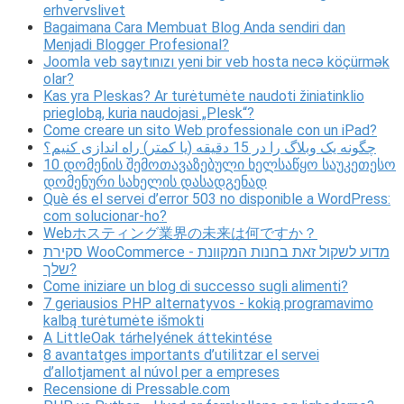
erhvervslivet
Bagaimana Cara Membuat Blog Anda sendiri dan
Menjadi Blogger Profesional?
Joomla veb saytınızı yeni bir veb hosta necə köçürmək
olar?
Kas yra Pleskas? Ar turėtumėte naudoti žiniatinklio
prieglobą, kuria naudojasi „Plesk“?
Come creare un sito Web professionale con un iPad?
چگونه یک وبلاگ را در 15 دقیقه (یا کمتر) راه اندازی کنیم؟
10 დომენის შემოთავაზებული ხელსაწყო საუკეთესო
დომენური სახელის დასადგენად
Què és el servei d’error 503 no disponible a WordPress:
com solucionar-ho?
Webホスティング業界の未来は何ですか？
סקירת WooCommerce - מדוע לשקול זאת בחנות המקוונת
שלך?
Come iniziare un blog di successo sugli alimenti?
7 geriausios PHP alternatyvos - kokią programavimo
kalbą turėtumėte išmokti
A LittleOak tárhelyének áttekintése
8 avantatges importants d’utilitzar el servei
d’allotjament al núvol per a empreses
Recensione di Pressable.com