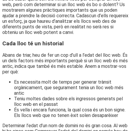
web, però com determinar si un lloc web és bo o dolent? Us
mostrarem algunes pràctiques importants que us poden
ajudar a prendre la decisió correcta. Cadascun d’ells requereix
un esforç, ja que haureu d’analitzar els llocs web des de
diferents punts de vista, però en realitat no serà res si
obteniu un lloc web potent a canvi.
Cada lloc té un historial
Abans de triar, heu de fer un cop d’ull a l’edat del lloc web. És
un dels factors més importants perquè si un lloc web és més
antic, indica que també és més estable. Anem a mostrar-vos
per què:
Es necessita molt de temps per generar trànsit
orgànicament, que segurament tenia un lloc web més
antic
Teniu moltes dades sobre els ingressos generats pel
lloc web en el passat
És vella i encara funciona, la qual cosa és un bon signe.
Els llocs web que no tenen èxit solen desaparèixer
Determinar l’edat d’un nom de domini no és gran cosa. Al web