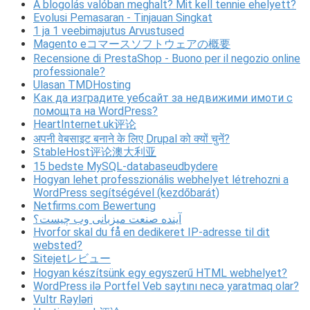
A blogolás valóban meghalt? Mit kell tennie ehelyett?
Evolusi Pemasaran - Tinjauan Singkat
1 ja 1 veebimajutus Arvustused
Magento eコマースソフトウェアの概要
Recensione di PrestaShop - Buono per il negozio online
professionale?
Ulasan TMDHosting
Как да изградите уебсайт за недвижими имоти с
помощта на WordPress?
HeartInternet.uk评论
अपनी वेबसाइट बनाने के लिए Drupal को क्यों चुनें?
StableHost评论澳大利亚
15 bedste MySQL-databaseudbydere
Hogyan lehet professzionális webhelyet létrehozni a
WordPress segítségével (kezdőbarát)
Netfirms.com Bewertung
آینده صنعت میزبانی وب چیست؟
Hvorfor skal du få en dedikeret IP-adresse til dit
websted?
Sitejetレビュー
Hogyan készítsünk egy egyszerű HTML webhelyet?
WordPress ilə Portfel Veb saytını necə yaratmaq olar?
Vultr Rəyləri