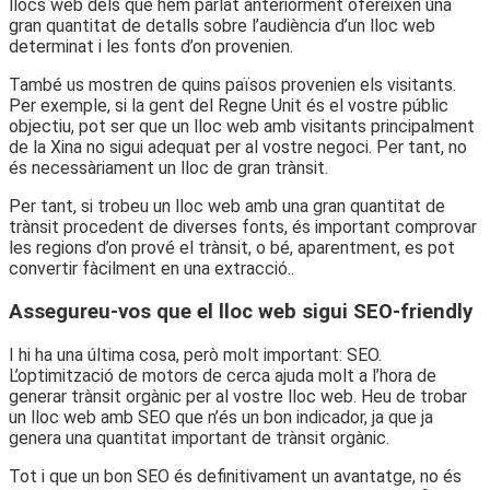
llocs web dels que hem parlat anteriorment ofereixen una
gran quantitat de detalls sobre l’audiència d’un lloc web
determinat i les fonts d’on provenien.
També us mostren de quins països provenien els visitants.
Per exemple, si la gent del Regne Unit és el vostre públic
objectiu, pot ser que un lloc web amb visitants principalment
de la Xina no sigui adequat per al vostre negoci. Per tant, no
és necessàriament un lloc de gran trànsit.
Per tant, si trobeu un lloc web amb una gran quantitat de
trànsit procedent de diverses fonts, és important comprovar
les regions d’on prové el trànsit, o bé, aparentment, es pot
convertir fàcilment en una extracció..
Assegureu-vos que el lloc web sigui SEO-friendly
I hi ha una última cosa, però molt important: SEO.
L’optimització de motors de cerca ajuda molt a l’hora de
generar trànsit orgànic per al vostre lloc web. Heu de trobar
un lloc web amb SEO que n’és un bon indicador, ja que ja
genera una quantitat important de trànsit orgànic.
Tot i que un bon SEO és definitivament un avantatge, no és