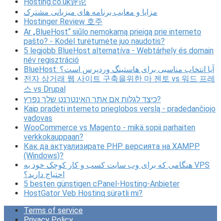
Hosting.co.uk评论
مزایا و معایب برنامه های میزبانی مشترک
Hostinger Review 호주
Ar „BlueHost“ siūlo nemokamą prieigą prie interneto
pašto? - Kodėl turėtumėte juo naudotis?
5 legjobb BlueHost alternatíva - Webtárhely és domain
név regisztráció
BlueHost: آیا انتخاب مناسبی برای هاستینگ وردپرس است؟
전자 상거래 웹 사이트 구축을위한 마 젠토 vs 워드 프레
스 vs Drupal
כיצד לגלות אם אתר האינטרנט שלך נפרץ?
Kaip pradėti interneto prieglobos verslą - pradedančiojo
vadovas
WooCommerce vs Magento - mikä sopii parhaiten
verkkokauppaan?
Как да актуализирате PHP версията на XAMPP
(Windows)?
هنگامی که برای وب سایت کسب و کار کوچک خود به VPS
احتیاج دارید؟
5 besten günstigen cPanel-Hosting-Anbieter
HostGator Veb Hostinq sürətli mi?
Terms of service
Privacy Policy