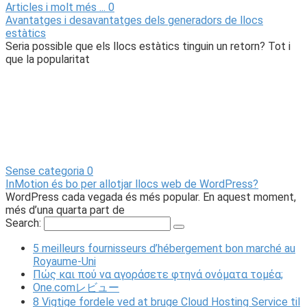
Articles i molt més ...
0
Avantatges i desavantatges dels generadors de llocs
estàtics
Seria possible que els llocs estàtics tinguin un retorn? Tot i
que la popularitat
Sense categoria
0
InMotion és bo per allotjar llocs web de WordPress?
WordPress cada vegada és més popular. En aquest moment,
més d’una quarta part de
Search:
5 meilleurs fournisseurs d’hébergement bon marché au
Royaume-Uni
Πώς και πού να αγοράσετε φτηνά ονόματα τομέα;
One.comレビュー
8 Vigtige fordele ved at bruge Cloud Hosting Service til