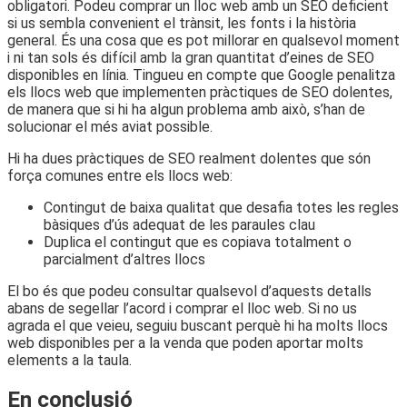
obligatori. Podeu comprar un lloc web amb un SEO deficient
si us sembla convenient el trànsit, les fonts i la història
general. És una cosa que es pot millorar en qualsevol moment
i ni tan sols és difícil amb la gran quantitat d’eines de SEO
disponibles en línia. Tingueu en compte que Google penalitza
els llocs web que implementen pràctiques de SEO dolentes,
de manera que si hi ha algun problema amb això, s’han de
solucionar el més aviat possible.
Hi ha dues pràctiques de SEO realment dolentes que són
força comunes entre els llocs web:
Contingut de baixa qualitat que desafia totes les regles
bàsiques d’ús adequat de les paraules clau
Duplica el contingut que es copiava totalment o
parcialment d’altres llocs
El bo és que podeu consultar qualsevol d’aquests detalls
abans de segellar l’acord i comprar el lloc web. Si no us
agrada el que veieu, seguiu buscant perquè hi ha molts llocs
web disponibles per a la venda que poden aportar molts
elements a la taula.
En conclusió