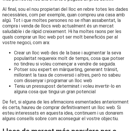
Al final, sou el nou propietari del lloc en rebre totes les dades
necessàries, com per exemple, quan compreu una casa amb
algú. Tot i que moltes persones no se n’han assabentat, la
compra i venda de llocs web actualment és un mercat
saludable i de ràpid creixement. Hi ha moltes raons per les
quals comprar un lloc web pot ser molt beneficiós per al
vostre negoci, com ara:
Crear un lloc web des de la base i augmentar la seva
popularitat requereix molt de temps, cosa que potser
no tindreu si voleu començar a vendre de seguida.
Potser sou expert en màrqueting, generant trànsit,
millorant la taxa de conversió i altres, però no sabeu
com dissenyar i programar un lloc web
Teniu un pressupost determinat i voleu invertir-lo en
alguna cosa que tingui un gran potencial
De fet, si alguna de les afirmacions esmentades anteriorment
és certa, haureu de comprar definitivament un lloc web. Si
esteu interessats en aquesta idea, continuem i us donarem
alguns consells sobre com aconseguir el vostre objectiu.