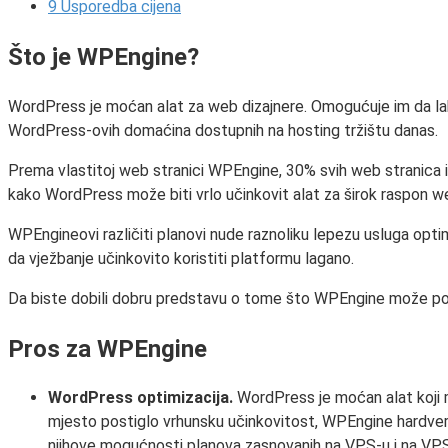
9
Usporedba cijena
Što je WPEngine?
WordPress je moćan alat za web dizajnere. Omogućuje im da lako 
WordPress-ovih domaćina dostupnih na hosting tržištu danas.
Prema vlastitoj web stranici WPEngine, 30% svih web stranica
kako WordPress može biti vrlo učinkovit alat za širok raspon w
WPEngineovi različiti planovi nude raznoliku lepezu usluga opti
da vježbanje učinkovito koristiti platformu lagano.
Da biste dobili dobru predstavu o tome što WPEngine može ponu
Pros za WPEngine
WordPress optimizacija.
WordPress je moćan alat koji 
mjesto postiglo vrhunsku učinkovitost, WPEngine hardver i 
njihove mogućnosti planova zasnovanih na VPS-u i na VPS-u,