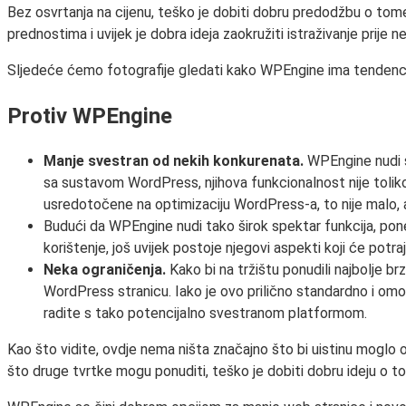
Bez osvrtanja na cijenu, teško je dobiti dobru predodžbu o tome
prednostima i uvijek je dobra ideja zaokružiti istraživanje prije 
Sljedeće ćemo fotografije gledati kako WPEngine ima tendencij
Protiv WPEngine
Manje svestran od nekih konkurenata.
WPEngine nudi š
sa sustavom WordPress, njihova funkcionalnost nije tolik
usredotočene na optimizaciju WordPress-a, to nije malo, al
Budući da WPEngine nudi tako širok spektar funkcija, pone
korištenje, još uvijek postoje njegovi aspekti koji će potr
Neka ograničenja.
Kako bi na tržištu ponudili najbolje b
WordPress stranicu. Iako je ovo prilično standardno i om
radite s tako potencijalno svestranom platformom.
Kao što vidite, ovdje nema ništa značajno što bi uistinu moglo o
što druge tvrtke mogu ponuditi, teško je dobiti dobru ideju o