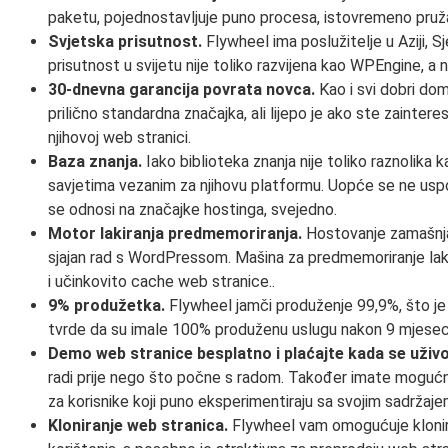
paketu, pojednostavljuje puno procesa, istovremeno pruž
Svjetska prisutnost.
Flywheel ima poslužitelje u Aziji, 
prisutnost u svijetu nije toliko razvijena kao WPEngine, a n
30-dnevna garancija povrata novca.
Kao i svi dobri do
prilično standardna značajka, ali lijepo je ako ste zaintere
njihovoj web stranici.
Baza znanja.
Iako biblioteka znanja nije toliko raznolik
savjetima vezanim za njihovu platformu. Uopće se ne uspore
se odnosi na značajke hostinga, svejedno.
Motor lakiranja predmemoriranja.
Hostovanje zamašnja
sjajan rad s WordPressom. Mašina za predmemoriranje lak
i učinkovito cache web stranice..
9% produžetka.
Flywheel jamči produženje 99,9%, što je l
tvrde da su imale 100% produženu uslugu nakon 9 mjeseci
Demo web stranice besplatno i plaćajte kada se uživo
radi prije nego što počne s radom. Također imate mogućn
za korisnike koji puno eksperimentiraju sa svojim sadržaje
Kloniranje web stranica.
Flywheel vam omogućuje klonira