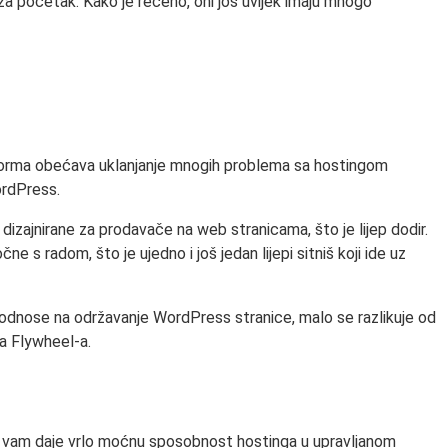
a početak. Kako je rečeno, oni još uvijek imaju mnogo
tforma obećava uklanjanje mnogih problema sa hostingom
ordPress.
dizajnirane za prodavače na web stranicama, što je lijep dodir.
 s radom, što je ujedno i još jedan lijepi sitniš koji ide uz
 odnose na održavanje WordPress stranice, malo se razlikuje od
a Flywheel-a.
To vam daje vrlo moćnu sposobnost hostinga u upravljanom