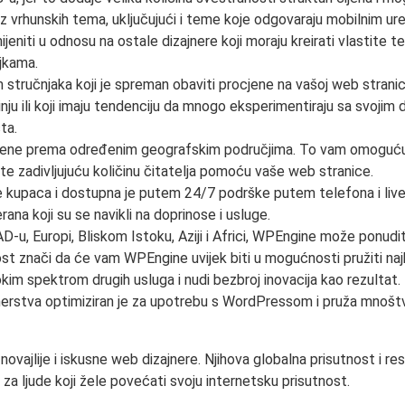
 vrhunskih tema, uključujući i teme koje odgovaraju mobilnim ur
jeniti u odnosu na ostale dizajnere koji moraju kreirati vlastite 
jkama.
stručnjaka koji je spreman obaviti procjene na vašoj web stranici
činju ili koji imaju tendenciju da mnogo eksperimentiraju sa svoj
ta.
e prema određenim geografskim područjima. To vam omogućuje da pr
 zadivljujuću količinu čitatelja pomoću vaše web stranice.
e kupaca i dostupna je putem 24/7 podrške putem telefona i live
rana koji su se navikli na doprinose i usluge.
D-u, Europi, Bliskom Istoku, Aziji i Africi, WPEngine može ponudit
ost znači da će vam WPEngine uvijek biti u mogućnosti pružiti najb
kim spektrom drugih usluga i nudi bezbroj inovacija kao rezultat. 
rtnerstva optimiziran je za upotrebu s WordPressom i pruža mnoš
vajlije i iskusne web dizajnere. Njihova globalna prisutnost i re
 ljude koji žele povećati svoju internetsku prisutnost.