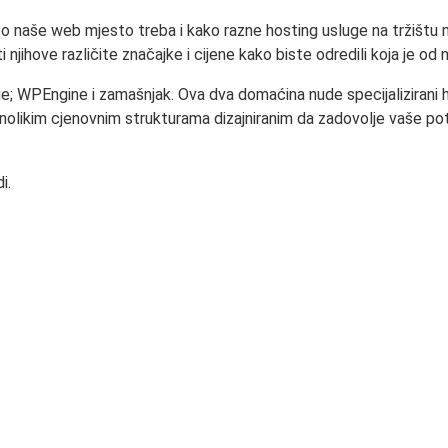
o naše web mjesto treba i kako razne hosting usluge na tržištu m
jihove različite značajke i cijene kako biste odredili koja je od nj
e; WPEngine i zamašnjak. Ova dva domaćina nude specijalizirani 
znolikim cjenovnim strukturama dizajniranim da zadovolje vaše potr
i.