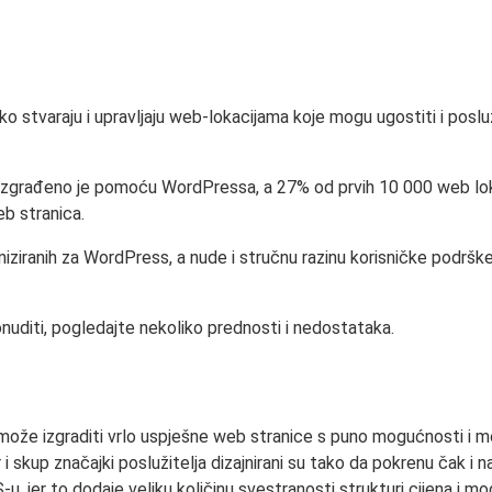
stvaraju i upravljaju web-lokacijama koje mogu ugostiti i posluži
 izgrađeno je pomoću WordPressa, a 27% od prvih 10 000 web lo
eb stranica.
miziranih za WordPress, a nude i stručnu razinu korisničke podrške
diti, pogledajte nekoliko prednosti i nedostataka.
može izgraditi vrlo uspješne web stranice s puno mogućnosti i 
skup značajki poslužitelja dizajnirani su tako da pokrenu čak i na
 jer to dodaje veliku količinu svestranosti strukturi cijena i mo