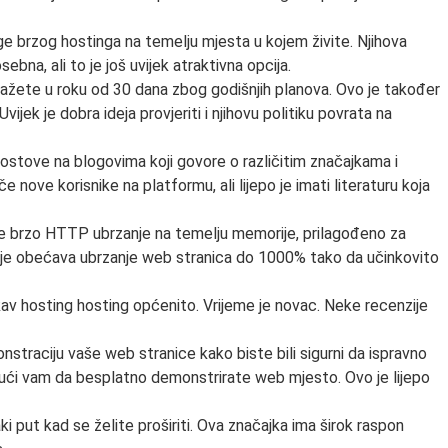
uge brzog hostinga na temelju mjesta u kojem živite. Njihova
bna, ali to je još uvijek atraktivna opcija.
kažete u roku od 30 dana zbog godišnjih planova. Ovo je također
ijek je dobra ideja provjeriti i njihovu politiku povrata na
postove na blogovima koji govore o različitim značajkama i
ove korisnike na platformu, ali lijepo je imati literaturu koja
e brzo HTTP ubrzanje na temelju memorije, prilagođeno za
oje obećava ubrzanje web stranica do 1000% tako da učinkovito
kakav hosting hosting općenito. Vrijeme je novac. Neke recenzije
aciju vaše web stranice kako biste bili sigurni da ispravno
ući vam da besplatno demonstrirate web mjesto. Ovo je lijepo
put kad se želite proširiti. Ova značajka ima širok raspon