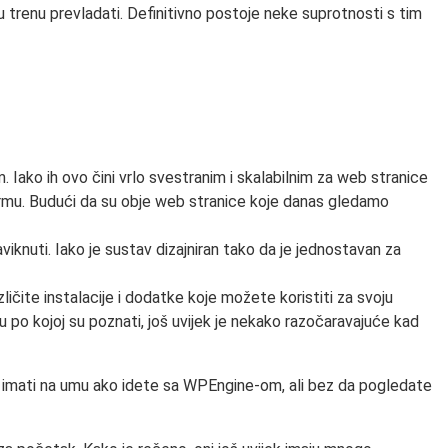
 trenu prevladati. Definitivno postoje neke suprotnosti s tim
Iako ih ovo čini vrlo svestranim i skalabilnim za web stranice
ormu. Budući da su obje web stranice koje danas gledamo
knuti. Iako je sustav dizajniran tako da je jednostavan za
ličite instalacije i dodatke koje možete koristiti za svoju
po kojoj su poznati, još uvijek je nekako razočaravajuće kad
ali imati na umu ako idete sa WPEngine-om, ali bez da pogledate