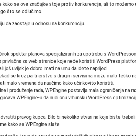
 kako se ove značajke stoje protiv konkurencije, ali to možemo u
nego što se odlučimo.
u da zaostaje u odnosu na konkurenciju.
irok spektar planova specijaliziranih za upotrebu s WordPressom. 
o privlačna za web stranice koje neće koristiti WordPress platf
i još uvijek je dobro imati na umu da idete naprijed.
kad se kroz partnerstvo s drugim servisima može malo teško navi
ajati malo vremena da naučimo kako učinkovito koristiti.
rzine i produženje rada, WPEngine postavlja mala ograničenja na raz
ogućava WPEngine-u da nudi onu vrhunsku WordPress optimizaciju 
dvratiti pravog kupca. Bilo bi nekoliko stvari na koje biste treb
 tome kako se WPEngine slaže.