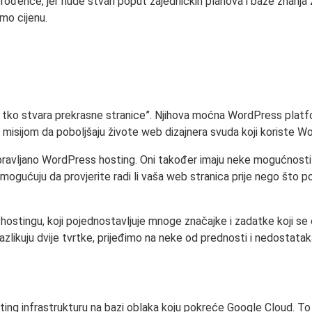
đenče, jer nude stvari poput zajedničkih planova i baze znanja z
mo cijenu.
a tko stvara prekrasne stranice”. Njihova moćna WordPress pla
 misijom da poboljšaju živote web dizajnera svuda koji koriste W
 upravljano WordPress hosting. Oni također imaju neke mogućnosti 
gućuju da provjerite radi li vaša web stranica prije nego što počne
ostingu, koji pojednostavljuje mnoge značajke i zadatke koji se
likuju dvije tvrtke, prijeđimo na neke od prednosti i nedostatak
ting infrastrukturu na bazi oblaka koju pokreće Google Cloud. 