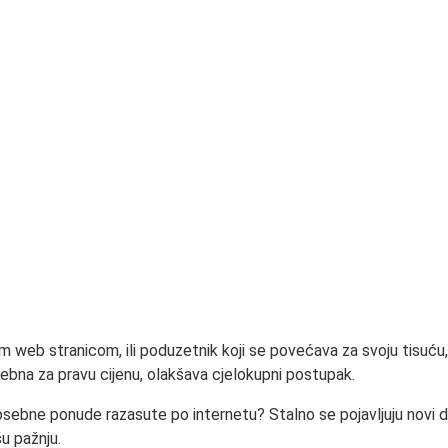
om web stranicom, ili poduzetnik koji se povećava za svoju tisuć
ebna za pravu cijenu, olakšava cjelokupni postupak.
sebne ponude razasute po internetu? Stalno se pojavljuju novi do
u pažnju.