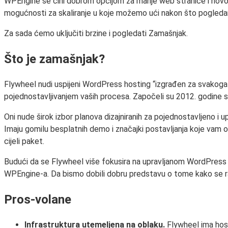
WPEngine se čini dobrom opcijom za manje web stranice i novoro
mogućnosti za skaliranje u koje možemo ući nakon što pogleda
Za sada ćemo uključiti brzine i pogledati Zamašnjak.
Što je zamašnjak?
Flywheel nudi uspijeni WordPress hosting “izgrađen za svakog
pojednostavljivanjem vaših procesa. Započeli su 2012. godine s
Oni nude širok izbor planova dizajniranih za pojednostavljeno i
Imaju gomilu besplatnih demo i značajki postavljanja koje vam omo
cijeli paket.
Budući da se Flywheel više fokusira na upravljanom WordPress h
WPEngine-a. Da bismo dobili dobru predstavu o tome kako se raz
Pros-volane
Infrastruktura utemeljena na oblaku.
Flywheel ima hos