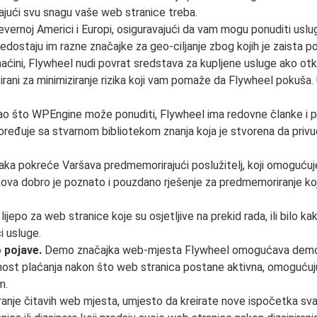
ajući svu snagu vaše web stranice treba.
Sjevernoj Americi i Europi, osiguravajući da vam mogu ponuditi usl
edostaju im razne značajke za geo-ciljanje zbog kojih je zaista pose
maćini, Flywheel nudi povrat sredstava za kupljene usluge ako ot
sirani za minimiziranje rizika koji vam pomaže da Flywheel pokuša. Uv
a kao što WPEngine može ponuditi, Flywheel ima redovne članke i 
đuje sa stvarnom bibliotekom znanja koja je stvorena da privuče n
ka pokreće Varšava predmemorirajući poslužitelj, koji omogućuj
ova dobro je poznato i pouzdano rješenje za predmemoriranje k
ijepo za web stranice koje su osjetljive na prekid rada, ili bilo 
 usluge.
 pojave.
Demo značajka web-mjesta Flywheel omogućava demonstr
ost plaćanja nakon što web stranica postane aktivna, omogućuj
m.
nje čitavih web mjesta, umjesto da kreirate nove ispočetka svaki 