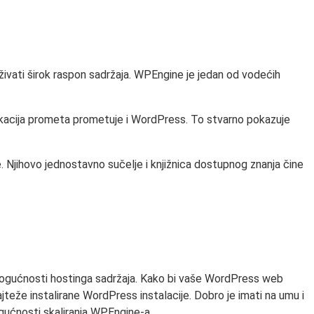
vati ​​širok raspon sadržaja. WPEngine je jedan od vodećih
kacija prometa prometuje i WordPress. To stvarno pokazuje
. Njihovo jednostavno sučelje i knjižnica dostupnog znanja čine
mogućnosti hostinga sadržaja. Kako bi vaše WordPress web
jteže instalirane WordPress instalacije. Dobro je imati na umu i
gućnosti skaliranja WPEngine-a..