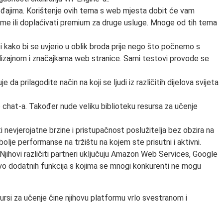
eđajima. Korištenje ovih tema s web mjesta dobit će vam
teme ili doplaćivati ​​premium za druge usluge. Mnoge od tih tema
 kako bi se uvjerio u oblik broda prije nego što počnemo s
im dizajnom i značajkama web stranice. Sami testovi provode se
ilagodite način na koji se ljudi iz različitih dijelova svijeta
 chat-a. Također nude veliku biblioteku resursa za učenje
i nevjerojatne brzine i pristupačnost poslužitelja bez obzira na
olje performanse na tržištu na kojem ste prisutni i aktivni.
Njihovi različiti partneri uključuju Amazon Web Services, Google
tvo dodatnih funkcija s kojima se mnogi konkurenti ne mogu
sursi za učenje čine njihovu platformu vrlo svestranom i