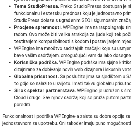
Teme StudioPressa.
Preko StudioPressa dostupan je niz
funkcionalnu i estetsku prednost koju je jednostavno primi
StudioPress dolaze s ugrađenim SEO i sigurnosnim znača
Procjene spremnosti.
WPEngine ima na raspolaganju tim 
radom. Ovo može biti velika atrakcija za ljude koji tek po
testiranjem kompatibilnosti s kodom i postavljanjem mjes
WPEngine ima mnoštvo sadržajnih značajki koje su usmjeren
bave vašim sadržajem, omogućujući vam da lako dosegnete
Korisnička podrška.
WPEngine podrška ima sjajne kritik
dizajnirane za dobivanje novih web dizajnera i iskusnih vete
Globalna prisutnost.
Sa poslužiteljima sa sjedištem u SA
to gdje se nalazite u svijetu. Imati takvu globalnu prisutn
Širok spektar partnerstava.
WPEngine je udružen s širo
Cloud i druge. Sav njihov sadržaj koji se pruža putem pa
porediti.
Funkcionalnost i podrška WPEngine-a zaista su dobra opcija za no
jednostavnom za upotrebu. Oni također imaju puno mogućnosti za