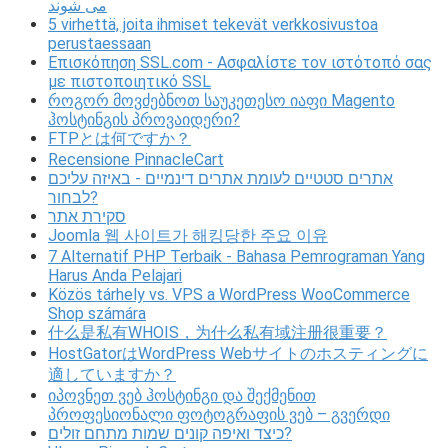
می شوند
5 virhettä, joita ihmiset tekevät verkkosivustoa
perustaessaan
Επισκόπηση SSL.com - Ασφαλίστε τον ιστότοπό σας
με πιστοποιητικό SSL
როგორ მოვძებნოთ საუკეთესო იაფი Magento
ჰოსტინგის პროვაიდერი?
FTPとは何ですか？
Recensione PinnacleCart
אתרים סטטיים לעומת אתרים דינמיים - באיזה עליכם
לבחור?
סקירת אתר
Joomla 웹 사이트가 해킹당한 주요 이유
7 Alternatif PHP Terbaik - Bahasa Pemrograman Yang
Harus Anda Pelajari
Közös tárhely vs. VPS a WordPress WooCommerce
Shop számára
什么是私有WHOIS，为什么私有域注册很重要？
HostGatorはWordPress Webサイトのホスティングに
適していますか？
იპოვნეთ ვებ ჰოსტინგი და შექმენით
პროფესიონალი ფოტოგრაფის ვებ – გვერდი
כיצד ואיפה קונים שמות מתחם זולים?