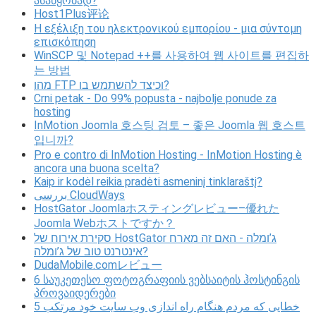
ასაწყობად?
Host1Plus评论
Η εξέλιξη του ηλεκτρονικού εμπορίου - μια σύντομη
επισκόπηση
WinSCP 및 Notepad ++를 사용하여 웹 사이트를 편집하
는 방법
מהו FTP וכיצד להשתמש בו?
Crni petak - Do 99% popusta - najbolje ponude za
hosting
InMotion Joomla 호스팅 검토 – 좋은 Joomla 웹 호스트
입니까?
Pro e contro di InMotion Hosting - InMotion Hosting è
ancora una buona scelta?
Kaip ir kodėl reikia pradėti asmeninį tinklaraštį?
بررسی CloudWays
HostGator Joomlaホスティングレビュー–優れた
Joomla Webホストですか？
סקירת אירוח של HostGator ג’ומלה - האם זה מארח
אינטרנט טוב של ג’ומלה?
DudaMobile.comレビュー
6 საუკეთესო ფოტოგრაფიის ვებსაიტის ჰოსტინგის
პროვაიდერები
5 خطایی که مردم هنگام راه اندازی وب سایت خود مرتکب