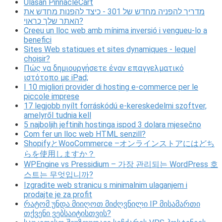
Ulasan PinnacleCart
מדריך להפניה מחדש של 301 - כיצד להפנות מחדש את
האתר שלך כראוי?
Creeu un lloc web amb mínima inversió i vengueu-lo a
benefici
Sites Web statiques et sites dynamiques - lequel
choisir?
Πώς να δημιουργήσετε έναν επαγγελματικό
ιστότοπο με iPad;
I 10 migliori provider di hosting e-commerce per le
piccole imprese
17 legjobb nyílt forráskódú e-kereskedelmi szoftver,
amelyről tudnia kell
5 najboljih jeftinih hostinga ispod 3 dolara mjesečno
Com fer un lloc web HTML senzill?
ShopifyとWooCommerce –オンラインストアにはどち
らを使用しますか？
WPEngine vs Pressidium – 가장 관리되는 WordPress 호
스트는 무엇입니까?
Izgradite web stranicu s minimalnim ulaganjem i
prodajte je za profit
რატომ უნდა მიიღოთ მიძღვნილი IP მისამართი
თქვენი ვებსაიტისთვის?