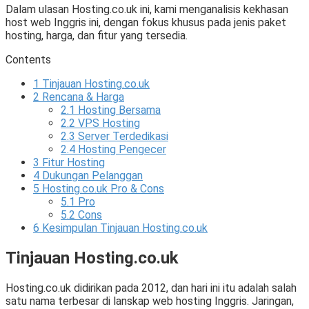
Dalam ulasan Hosting.co.uk ini, kami menganalisis kekhasan
host web Inggris ini, dengan fokus khusus pada jenis paket
hosting, harga, dan fitur yang tersedia.
Contents
1
Tinjauan Hosting.co.uk
2
Rencana & Harga
2.1
Hosting Bersama
2.2
VPS Hosting
2.3
Server Terdedikasi
2.4
Hosting Pengecer
3
Fitur Hosting
4
Dukungan Pelanggan
5
Hosting.co.uk Pro & Cons
5.1
Pro
5.2
Cons
6
Kesimpulan Tinjauan Hosting.co.uk
Tinjauan Hosting.co.uk
Hosting.co.uk didirikan pada 2012, dan hari ini itu adalah salah
satu nama terbesar di lanskap web hosting Inggris. Jaringan,