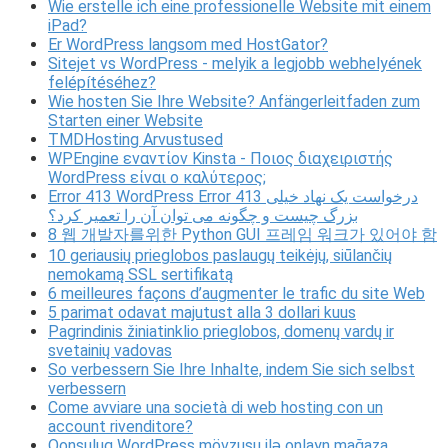
Wie erstelle ich eine professionelle Website mit einem
iPad?
Er WordPress langsom med HostGator?
Sitejet vs WordPress - melyik a legjobb webhelyének
felépítéséhez?
Wie hosten Sie Ihre Website? Anfängerleitfaden zum
Starten einer Website
TMDHosting Arvustused
WPEngine εναντίον Kinsta - Ποιος διαχειριστής
WordPress είναι ο καλύτερος;
Error 413 WordPress Error 413 درخواست یک نهاد خیلی
بزرگ چیست و چگونه می توان آن را تعمیر کرد؟
8 웹 개발자를위한 Python GUI 프레임 워크가 있어야 함
10 geriausių prieglobos paslaugų teikėjų, siūlančių
nemokamą SSL sertifikatą
6 meilleures façons d’augmenter le trafic du site Web
5 parimat odavat majutust alla 3 dollari kuus
Pagrindinis žiniatinklio prieglobos, domenų vardų ir
svetainių vadovas
So verbessern Sie Ihre Inhalte, indem Sie sich selbst
verbessern
Come avviare una società di web hosting con un
account rivenditore?
Qonşuluq WordPress mövzusu ilə onlayn mağaza