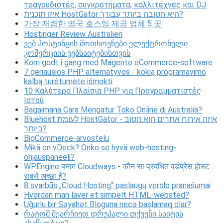
τραγουδιστές, συγκροτήματα, καλλιτέχνες και DJ
איזו תוכנית HostGator היא הטובה ביותר עבורך?
가장 저렴한 영국 호스팅 제공 업체 5 곳
Hostinger Review Australien
ვებ ჰოსტინგის მოთხოვნები ელექტრონული
კომერციის ვებსაიტებისთვის
Kom godt i gang med Magento eCommerce-software
7 geriausios PHP alternatyvos - kokią programavimo
kalbą turėtumėte išmokti
10 Καλύτερα Πλαίσια PHP για Προγραμματιστές
Ιστού
Bagaimana Cara Mengatur Toko Online di Australia?
Bluehost לעומת HostGator - איזה אירוח אתרים הוא הטוב
ביותר?
BigCommerce-arvostelu
Mikä on vDeck? Onko se hyvä web-hosting-
ohjauspaneeli?
WPEngine बनाम Cloudways - कौन सा प्रबंधित वर्डप्रेस होस्ट
सबसे अच्छा है?
8 svarbūs „Cloud Hosting“ paslaugų verslo pranašumai
Hvordan man laver et simpelt HTML-websted?
Uğurlu bir Səyahət Bloguna necə başlamaq olar?
რატომ შეარჩიეთ დრუპალი თქვენი საიტის