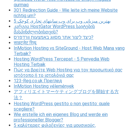
qurmaq
301 Redirection Guide - Wie leite ich meine Website
richtig um?
5 بهترین میزبانی وب برای وب سایتهای تجاری کوچک
კარგია HostGator WordPress საიტების
მასპინძლობისთვის?
כיצד ליצור אתר מסווג באמצעות וורדפרס?
साइटजेट रिव्यू
InMotion Hosting vs SiteGround - Host Web Mana yang
Terbaik?
Hosting WordPress Tercepat - 5 Penyedia Web
Hosting Terbaik
Πώς να βρείτε Web Hosting για τον προσωπικό σας
ιστότοπο ή το ιστολόγιό σας
123-Reg.co.uk Преглед
InMotion Hosting vélemények
アフィリエイトマーケティングブログを開始する方
法？
Hosting WordPress gestito o non gestito: quale
scegliere?
Wie erstelle ich ein eigenes Blog und werde ein
professioneller Blogger?
5 καλύτερες φιλοξενίες για μουσικούς,