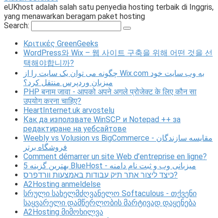
eUKhost adalah salah satu penyedia hosting terbaik di Inggris,
yang menawarkan beragam paket hosting
Search:
Κριτικές GreenGeeks
WordPress와 Wix – 웹 사이트 구축을 위해 어떤 것을 선
택해야합니까?
چگونه می توان یک سایت را از Wix.com به وب سایت خود
میزبان وردپرس منتقل کرد؟
PHP बनाम जावा - आपको अपने अगले प्रोजेक्ट के लिए कौन सा
उपयोग करना चाहिए?
HeartInternet.uk arvostelu
Как да използвате WinSCP и Notepad ++ за
редактиране на уебсайтове
Weebly vs Volusion vs BigCommerce - مقایسه سازندگان
فروشگاه برتر
Comment démarrer un site Web d’entreprise en ligne?
5 بهترین گزینه BlueHost - میزبانی وب و ثبت نام دامنه
כיצד ליצור אתר תיק עבודות באמצעות וורדפרס?
A2Hosting anmeldelse
სრული სახელმძღვანელო Softaculous - თქვენი
საყვარელი დამწერლობის მარტივად დაყენება
A2Hosting მიმოხილვა