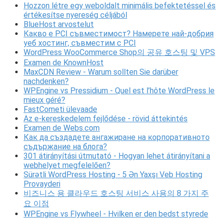
Hozzon létre egy weboldalt minimális befektetéssel és
értékesítse nyereség céljából
BlueHost arvostelut
Какво е PCI съвместимост? Намерете най-добрия
уеб хостинг, съвместим с PCI
WordPress WooCommerce Shop의 공유 호스팅 및 VPS
Examen de KnownHost
MaxCDN Review - Warum sollten Sie darüber
nachdenken?
WPEngine vs Pressidium - Quel est l’hôte WordPress le
mieux géré?
FastCometi ülevaade
Az e-kereskedelem fejlődése - rövid áttekintés
Examen de Webs.com
Как да създадете ангажиране на корпоративното
съдържание на блога?
301 átirányítási útmutató - Hogyan lehet átirányítani a
webhelyet megfelelően?
Sürətli WordPress Hosting - 5 Ən Yaxşı Veb Hosting
Provayderi
비즈니스 용 클라우드 호스팅 서비스 사용의 8 가지 주
요 이점
WPEngine vs Flywheel - Hvilken er den bedst styrede