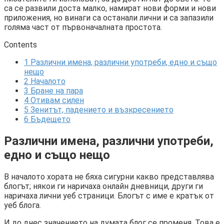
са се развили доста малко, намират нови форми и нови
приложения, но винаги са останали лични и са запазили
голяма част от първоначалната простота.
Contents
1
Различни имена, различни употреби, едно и също
нещо
2
Началото
3
Бране на пара
4
Отивам силен
5
Зенитът, падението и възкресението
6
Бъдещето
Различни имена, различни употреби,
едно и също нещо
В началото хората не бяха сигурни какво представлява
блогът; някои ги наричаха онлайн дневници, други ги
наричаха лични уеб страници. Блогът с име е кратък от
уеб блога.
И до днес значението на думата блог се променя. Това е