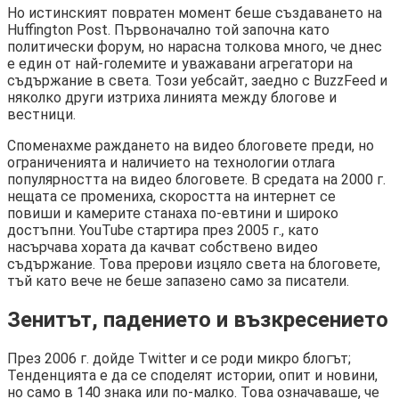
Но истинският повратен момент беше създаването на
Huffington Post. Първоначално той започна като
политически форум, но нарасна толкова много, че днес
е един от най-големите и уважавани агрегатори на
съдържание в света. Този уебсайт, заедно с BuzzFeed и
няколко други изтриха линията между блогове и
вестници.
Споменахме раждането на видео блоговете преди, но
ограниченията и наличието на технологии отлага
популярността на видео блоговете. В средата на 2000 г.
нещата се промениха, скоростта на интернет се
повиши и камерите станаха по-евтини и широко
достъпни. YouTube стартира през 2005 г., като
насърчава хората да качват собствено видео
съдържание. Това прерови изцяло света на блоговете,
тъй като вече не беше запазено само за писатели.
Зенитът, падението и възкресението
През 2006 г. дойде Twitter и се роди микро блогът;
Тенденцията е да се споделят истории, опит и новини,
но само в 140 знака или по-малко. Това означаваше, че