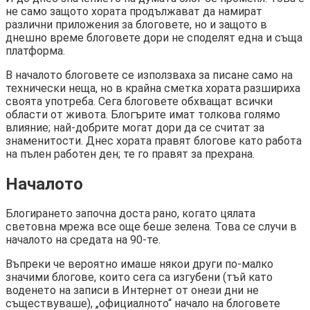
не само защото хората продължават да намират
различни приложения за блоговете, но и защото в
днешно време блоговете дори не споделят една и съща
платформа.
В началото блоговете се използваха за писане само на
технически неща, но в крайна сметка хората разшириха
своята употреба. Сега блоговете обхващат всички
области от живота. Блогърите имат толкова голямо
влияние; най-добрите могат дори да се считат за
знаменитости. Днес хората правят блогове като работа
на пълен работен ден; те го правят за прехрана.
Началото
Блогирането започна доста рано, когато цялата
световна мрежа все още беше зелена. Това се случи в
началото на средата на 90-те.
Въпреки че вероятно имаше някои други по-малко
значими блогове, които сега са изгубени (тъй като
воденето на записи в Интернет от онези дни не
съществуваше), „официалното“ начало на блоговете