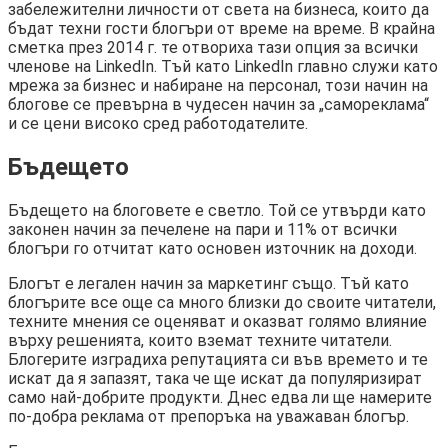
забележителни личности от света на бизнеса, които да
бъдат техни гости блогъри от време на време. В крайна
сметка през 2014 г. те отвориха тази опция за всички
членове на LinkedIn. Тъй като LinkedIn главно служи като
мрежа за бизнес и набиране на персонал, този начин на
блогове се превърна в чудесен начин за „самореклама“
и се цени високо сред работодателите.
Бъдещето
Бъдещето на блоговете е светло. Той се утвърди като
законен начин за печелене на пари и 11% от всички
блогъри го отчитат като основен източник на доходи.
Блогът е легален начин за маркетинг също. Тъй като
блогърите все още са много близки до своите читатели,
техните мнения се оценяват и оказват голямо влияние
върху решенията, които вземат техните читатели.
Блогерите изградиха репутацията си във времето и те
искат да я запазят, така че ще искат да популяризират
само най-добрите продукти. Днес едва ли ще намерите
по-добра реклама от препоръка на уважаван блогър.