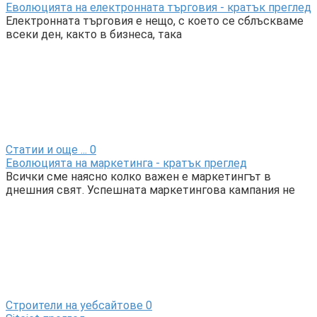
Еволюцията на електронната търговия - кратък преглед
Електронната търговия е нещо, с което се сблъскваме
всеки ден, както в бизнеса, така
Статии и още ...
0
Еволюцията на маркетинга - кратък преглед
Всички сме наясно колко важен е маркетингът в
днешния свят. Успешната маркетингова кампания не
Строители на уебсайтове
0