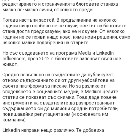
редактирането и ограниченията блоговете станаха
малко по-малко лични, отколкото преди.
Тогава настъпи застой. В продължение на няколко
години нищо особено не се случи, светът на блоговете
стана доста предсказуем, ако не и скучен. От няколко
години не се появи нищо ново; няма нови решения, само
няколко малки подобрения на старите.
Но със създаването на програма Medlu и LinkedIn
Influencers, през 2012 г. блоговете започват своя нов
живот.
Средно позволено на създателите да публикуват
отново съдържанието си от други уебсайтове на
своята платформа за писане. Но за разлика от
споделянето в социалните медии, в Medium целите
статии се показват със снимки. Това даде повече
инструменти на създателите да разпространяват
съдържанието си до милиони средни потребители,
повишавайки репутацията им (и основната им
компания).
LinkedIn направи нещо различно. Те добавиха