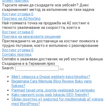
Sitejet преглед
Търсите начин да създадете нов уебсайт? Днес
съвременният метод за изпълнение на тази задача
Хостинг отзиви
0
Преглед на A2Hosting
Най-голямата точка на продажба на A2 хостинг е
тяхното увеличаване на скоростта, което е
Хостинг отзиви
0
Преглед на мрежовите решения
Преглеждането на доставчици на хостинг понякога е
трудно пътуване, което е изпълнено с разочарование
Хостинг отзиви
0
Contabo преглед
Contabo е уважаван доставчик на уеб хостинг в бранша.
Създадена е в Германия през
Search:
Miért válassza a Drupal webhely készítéséhez?
Bagaimana Cara Memulai Blog Review Buku yang
Sukses?
Parimad tavad oma Joomla veebisaidi turvamiseks
Kako napraviti svoju web lokaciju SEO-friendly?
Sådan oprettes et websted for medlemskab af voksne
med WordPress?