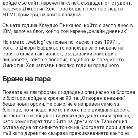
дойде със сайт, наречен links.net, създаден от студент,
наречен Джъстин Хол. Това беше прост преглед на
HTML примери, на които попадна.
Същата година Клаудио Пинханес, който е заето днес в
IBM, започна блог, който той нарече „онлайн дневник“.
Но името „weblog“ се появи по-късно, през 1997 г.,
когато Джорн Барджър го използва за описване на
своята онлайн активност, създавайки списъци с
линковете, които е посетил, подобно на това, което
Джъстин Хол направи няколко години преди него.
Бране на пара
Появата на платформи, създадени специално за блогове
и блогъри, дойде в края на 90-те. „Отворен дневник“
беше новаторски. Не само, че е направен само за
блогове, но и нещо, което никога не е виждано досега;
членовете на общността успяха да дадат своя принос,
като коментират творбите на други хора. Тази опция
остава една от силните точки на блоговете дори и днес,
тъй като директно свързва преживяванията както на