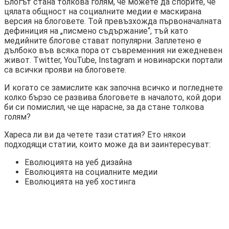
Блогът стана толкова голям, че можете да спорите, че
цялата общност на социалните медии е маскирана
версия на блоговете. Той превъзхожда първоначалната
дефиниция на „писмено съдържание“, тъй като
медийните блогове стават популярни. Заплетено е
дълбоко във всяка пора от съвременния ни ежедневен
живот. Twitter, YouTube, Instagram и новинарски портали
са всички прояви на блоговете.
И когато се замислите как започна всичко и погледнете
колко бързо се развива блоговете в началото, кой дори
би си помислил, че ще нарасне, за да стане толкова
голям?
Хареса ли ви да четете тази статия? Ето някои
подходящи статии, които може да ви заинтересуват:
Еволюцията на уеб дизайна
Еволюцията на социалните медии
Еволюцията на уеб хостинга