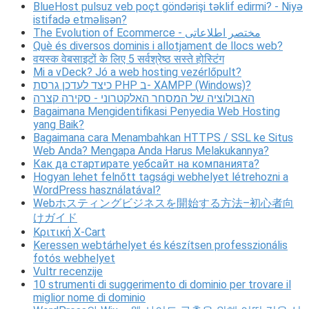
BlueHost pulsuz veb poçt göndərişi təklif edirmi? - Niyə
istifadə etməlisən?
The Evolution of Ecommerce - مختصر اطلاعاتی
Què és diversos dominis i allotjament de llocs web?
वयस्क वेबसाइटों के लिए 5 सर्वश्रेष्ठ सस्ते होस्टिंग
Mi a vDeck? Jó a web hosting vezérlőpult?
כיצד לעדכן גרסת PHP ב- XAMPP (Windows)?
האבולוציה של המסחר האלקטרוני - סקירה קצרה
Bagaimana Mengidentifikasi Penyedia Web Hosting
yang Baik?
Bagaimana cara Menambahkan HTTPS / SSL ke Situs
Web Anda? Mengapa Anda Harus Melakukannya?
Как да стартирате уебсайт на компанията?
Hogyan lehet felnőtt tagsági webhelyet létrehozni a
WordPress használatával?
Webホスティングビジネスを開始する方法–初心者向
けガイド
Κριτική X-Cart
Keressen webtárhelyet és készítsen professzionális
fotós webhelyet
Vultr recenzije
10 strumenti di suggerimento di dominio per trovare il
miglior nome di dominio