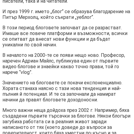
писатели, така и на читатели.
И през 1999 г. името „блог“ се образува благодарение на
Питър Мерхолц, който съкрати „уеблог“.
В този период блоговете започват да се разрастват.
Имаше все повече платформи и възможности, всички
се опитват да внесат нови функции и да бъдат
уникални по свой начин.
В началото на 2000-те се появи нещо ново. Професор,
наречен Адриан Майлс, публикува един от първите
видео блогове и знаейки какво точно прави, той го
нарече “vlog”.
Значението на блоговете се покачи експоненциално.
Хората станаха наясно с тази нова тенденция и най-
пълния й потенциал. И те са започнали да намират
начини да правят блоговете доходоносни.
Много важни неща дойдоха през 2002 г. Например, бяха
създадени първите търсачки за блогове. Някои блогъри
загубиха работата си в реалния живот заради
написаното от тях (което доведе до въпроси за
поверителност, които бяха уместни по-късно и за