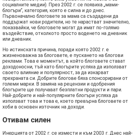
социалните медии). През 2002 г. се появиха „мами-
блогъри“, категория, която е силна и до днес.
Първоначално блоговете за мама са създадени да
поддържат нови родители, но те нарастват значително,
показвайки, че блоговете могат да имат по-голямо
въздействие, отколкото просто воденето на дневник
или дневник.
Но истинската причина, поради която 2002 г. е
жизненоважна за блоговете, е пускането на блогови
реклами. Това е моментът, в който блоговете стават
доходоносни, тъй като блогърите успяха да използват
своето влияние и популярност, за да изкарват
прехраната си. Добрите блогове бяха спонсорирани от
големи марки. В замяна на рецензии и одобрения
блогърите ще получават безплатни продукти и пари.
Най-добрите и най-популярните блогъри успяха да
използват това и това е, което превърна блоговете от
хоби в основен източник на доходи.
Отивам силен
Инерцията от 2002 г. се измести и към 2003 г. Днес най-