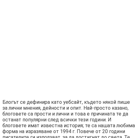
Блогът се дефинира като уебсайт, където някой пише
за лични мнения, дейности и опит. Най-просто казано,
блоговете са прости и лични и това е причината те да
останат популярни след всички тези години. И
блоговете имат известна история; те са нашата любима
форма на изразяване от 1994 г. Повече от 20 години
писателите ги използват, за да достигнат до света. Те