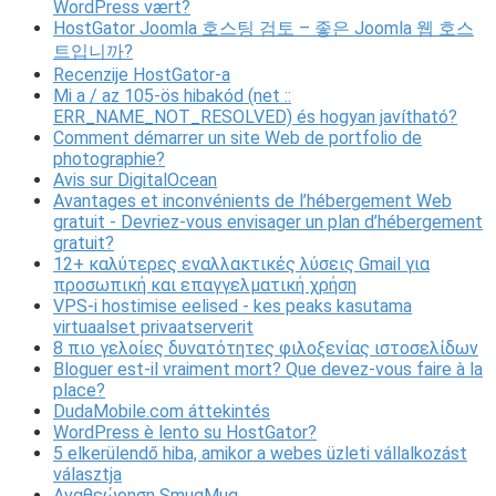
WordPress vært?
HostGator Joomla 호스팅 검토 – 좋은 Joomla 웹 호스
트입니까?
Recenzije HostGator-a
Mi a / az 105-ös hibakód (net ::
ERR_NAME_NOT_RESOLVED) és hogyan javítható?
Comment démarrer un site Web de portfolio de
photographie?
Avis sur DigitalOcean
Avantages et inconvénients de l’hébergement Web
gratuit - Devriez-vous envisager un plan d’hébergement
gratuit?
12+ καλύτερες εναλλακτικές λύσεις Gmail για
προσωπική και επαγγελματική χρήση
VPS-i hostimise eelised - kes peaks kasutama
virtuaalset privaatserverit
8 πιο γελοίες δυνατότητες φιλοξενίας ιστοσελίδων
Bloguer est-il vraiment mort? Que devez-vous faire à la
place?
DudaMobile.com áttekintés
WordPress è lento su HostGator?
5 elkerülendő hiba, amikor a webes üzleti vállalkozást
választja
Αναθεώρηση SmugMug