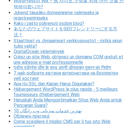
WordPress와 Wix – 웹 사이트 구축을 위해 어떤 것을 선
택해야합니까?
Juhend täiusliku domeeninime valimiseks ja
registreerimiseks
Kako i zašto pokrenuti osobni blog?
あなたのウェブサイトをSEOフレンドリーにする方
法？
Staattiset vs. dynaamiset verkkosivustot - mitkä sinun
tulisi valita?
DigitalOcean vélemények
Créez un site Web, obtenez un domaine COM gratuit et
une adresse e-mail professionnelle
पड़ोस वर्डप्रेस थीम के साथ अपनी ऑनलाइन दुकान का निर्माण
7 най-добрите евтини алтернативи на безплатен
уеб хостинг
Apa itu SSL dan Kapan Harus Digunakan?
Hébergement WordPress le plus rapide - 5 meilleurs
fournisseurs d’hébergement Web
Haruskah Anda Mengoptimalkan Situs Web Anda untuk
Pencarian Suara?
10 بهترین خدمات میزبانی وب رایگان
Облачен преглед
Come scegliere il miglior CMS per il tuo sito Web
aziendale?