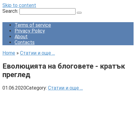
Skip to content
Search:
Terms of service
Privacy Policy
About
Contacts
Home
»
Статии и още ...
Еволюцията на блоговете - кратък
преглед
01.06.2020
Category:
Статии и още ...