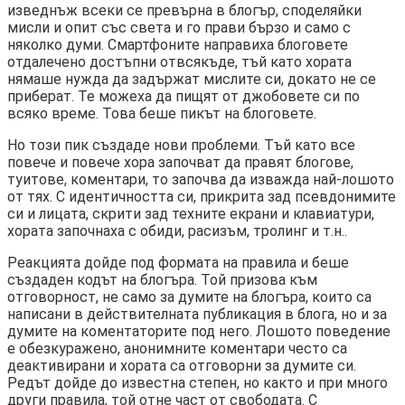
изведнъж всеки се превърна в блогър, споделяйки
мисли и опит със света и го прави бързо и само с
няколко думи. Смартфоните направиха блоговете
отдалечено достъпни отвсякъде, тъй като хората
нямаше нужда да задържат мислите си, докато не се
приберат. Те можеха да пищят от джобовете си по
всяко време. Това беше пикът на блоговете.
Но този пик създаде нови проблеми. Тъй като все
повече и повече хора започват да правят блогове,
туитове, коментари, то започва да изважда най-лошото
от тях. С идентичността си, прикрита зад псевдонимите
си и лицата, скрити зад техните екрани и клавиатури,
хората започнаха с обиди, расизъм, тролинг и т.н..
Реакцията дойде под формата на правила и беше
създаден кодът на блогъра. Той призова към
отговорност, не само за думите на блогъра, които са
написани в действителната публикация в блога, но и за
думите на коментаторите под него. Лошото поведение
е обезкуражено, анонимните коментари често са
деактивирани и хората са отговорни за думите си.
Редът дойде до известна степен, но както и при много
други правила, той отне част от свободата. С