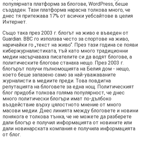
популярната платформа за блогове, WordPress, беше
създаден. Тази платформа нарасна толкова много, че
днес тя притежава 17% от всички уебсайтове в целия
Интернет.
Също така през 2003 г. блогът на живо е въведен от
Guardian. BBC го използва често за спортове на живо,
наричайки го „текст на живо“. През тази година се появи
кибержурналистиката, тъй като много традиционни
медии насърчаваха писателите си да водят блогове, а
политическите блогове станаха нещо. През 2003 г.
блогърът получи пълномощията на Белия дом - нещо,
което беше запазено само за най-уважаваните
журналисти в медиите преди. Това повдигна
репутацията на блоговете за една нощ. Политическият
блог придоби толкова голяма популярност, че днес
много политически блогъри имат по-дълбоко
въздействие върху цялостното мнение от много
масови медии. Днес линията между блоговете и новини
понякога е толкова тънка, че не можете да разберете
дали блогър е получил информацията от новините или
дали новинарската компания е получила информацията
от блог.