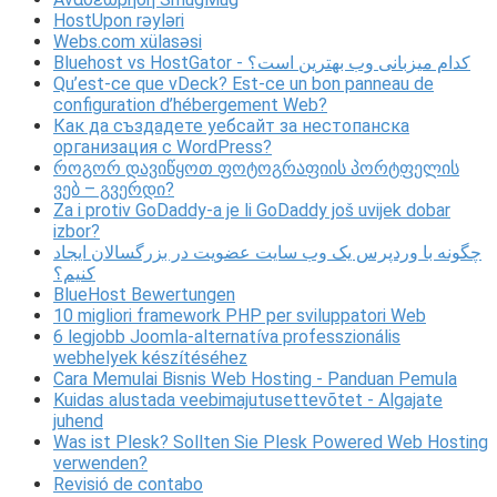
HostUpon rəyləri
Webs.com xülasəsi
Bluehost vs HostGator - کدام میزبانی وب بهترین است؟
Qu’est-ce que vDeck? Est-ce un bon panneau de
configuration d’hébergement Web?
Как да създадете уебсайт за нестопанска
организация с WordPress?
როგორ დავიწყოთ ფოტოგრაფიის პორტფელის
ვებ – გვერდი?
Za i protiv GoDaddy-a je li GoDaddy još uvijek dobar
izbor?
چگونه با وردپرس یک وب سایت عضویت در بزرگسالان ایجاد
کنیم؟
BlueHost Bewertungen
10 migliori framework PHP per sviluppatori Web
6 legjobb Joomla-alternatíva professzionális
webhelyek készítéséhez
Cara Memulai Bisnis Web Hosting - Panduan Pemula
Kuidas alustada veebimajutusettevõtet - Algajate
juhend
Was ist Plesk? Sollten Sie Plesk Powered Web Hosting
verwenden?
Revisió de contabo