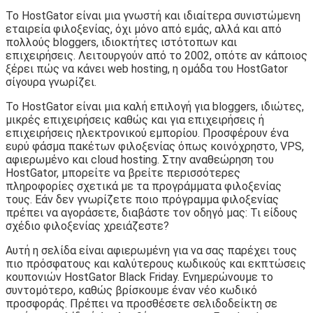
Το HostGator είναι μια γνωστή και ιδιαίτερα συνιστώμενη
εταιρεία φιλοξενίας, όχι μόνο από εμάς, αλλά και από
πολλούς bloggers, ιδιοκτήτες ιστότοπων και
επιχειρήσεις. Λειτουργούν από το 2002, οπότε αν κάποιος
ξέρει πώς να κάνει web hosting, η ομάδα του HostGator
σίγουρα γνωρίζει.
Το HostGator είναι μια καλή επιλογή για bloggers, ιδιώτες,
μικρές επιχειρήσεις καθώς και για επιχειρήσεις ή
επιχειρήσεις ηλεκτρονικού εμπορίου. Προσφέρουν ένα
ευρύ φάσμα πακέτων φιλοξενίας όπως κοινόχρηστο, VPS,
αφιερωμένο και cloud hosting. Στην αναθεώρηση του
HostGator, μπορείτε να βρείτε περισσότερες
πληροφορίες σχετικά με τα προγράμματα φιλοξενίας
τους. Εάν δεν γνωρίζετε ποιο πρόγραμμα φιλοξενίας
πρέπει να αγοράσετε, διαβάστε τον οδηγό μας: Τι είδους
σχέδιο φιλοξενίας χρειάζεστε?
Αυτή η σελίδα είναι αφιερωμένη για να σας παρέχει τους
πιο πρόσφατους και καλύτερους κωδικούς και εκπτώσεις
κουπονιών HostGator Black Friday. Ενημερώνουμε το
συντομότερο, καθώς βρίσκουμε έναν νέο κωδικό
προσφοράς. Πρέπει να προσθέσετε σελιδοδείκτη σε