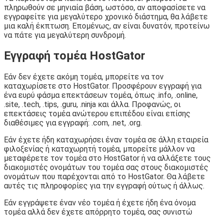
πληρωθούν σε μηνιαία βάση, ωστόσο, αν αποφασίσετε να
εγγραφείτε για μεγαλύτερο χρονικό διάστημα, θα λάβετε
μια καλή έκπτωση. Επομένως, αν είναι δυνατόν, προτείνω
να πάτε για μεγαλύτερη συνδρομή.
Εγγραφή τομέα HostGator
Εάν δεν έχετε ακόμη τομέα, μπορείτε να τον
καταχωρίσετε στο HostGator. Προσφέρουν εγγραφή για
ένα ευρύ φάσμα επεκτάσεων τομέα, όπως .info, .online,
.site, .tech, .tips, .guru, .ninja και άλλα. Προφανώς, οι
επεκτάσεις τομέα ανώτερου επιπέδου είναι επίσης
διαθέσιμες για εγγραφή: .com, .net, .org.
Εάν έχετε ήδη καταχωρήσει έναν τομέα σε άλλη εταιρεία
φιλοξενίας ή καταχωρητή τομέα, μπορείτε μάλλον να
μεταφέρετε τον τομέα στο HostGator ή να αλλάξετε τους
διακομιστές ονομάτων του τομέα σας στους διακομιστές
ονομάτων που παρέχονται από το HostGator. Θα λάβετε
αυτές τις πληροφορίες για την εγγραφή ούτως ή άλλως.
Εάν εγγράψετε έναν νέο τομέα ή έχετε ήδη ένα όνομα
τομέα αλλά δεν έχετε απόρρητο τομέα, σας συνιστώ