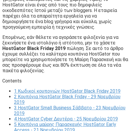
HostGator είναι ένας από τους πιο δημοφιλείς
οικοδεσπότες Ιστού μεταξύ των bloggers. Η εταιρεία
παρέχει όλα τα απαραίτητα εργαλεία για να
δημιουργήσετε ένα blog γρήγορα και εύκολα, χωρίς
προηγούμενη εμπειρία ή τεχνικές γνώσεις.
Επομένως, εάν θέλετε να αγοράσετε φιλοξενία για να
ξεκινήσετε ένα ιστολόγιο ή ιστότοπο, μην το χάσετε
HostGator Black Friday 2019
πώληση. Σε αυτό το άρθρο
έχουμε συλλέξει τα καλύτερα κουπόνια HostGator που
μπορείτε να χρησιμοποιήσετε τη Μαύρη Παρασκευή και θα
σας προσφέρουμε έως και 80% έκπτωση σε όλα τα νέα
πακέτα φιλοξενίας.
Contents
1
Κωδικοί κουπονιών HostGator Black Friday 2019
2
Κουπόνια HostGator Black Friday - 29 Νοεμβρίου
2019
3
HostGator Small Business Σάββατο - 23 Νοεμβρίου
2019
4
HostGator Cyber ​​Δευτέρα - 25 Νοεμβρίου 2019
5
Κουπόνια μαύρης Παρασκευής HostGator Early
Access - 21 Νοεμβρίου 2019