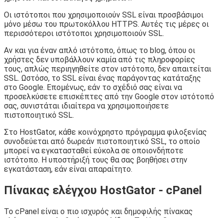
Οι ιστότοποι που χρησιμοποιούν SSL είναι προσβάσιμοι
μόνο μέσω του πρωτοκόλλου HTTPS. Αυτές τις μέρες οι
περισσότεροι ιστότοποι χρησιμοποιούν SSL.
Αν και για έναν απλό ιστότοπο, όπως το blog, όπου οι
χρήστες δεν υποβάλλουν καμία από τις πληροφορίες
τους, απλώς περιηγηθείτε στον ιστότοπο, δεν απαιτείται
SSL. Ωστόσο, το SSL είναι ένας παράγοντας κατάταξης
στο Google. Επομένως, εάν το σχέδιό σας είναι να
προσελκύσετε επισκέπτες από την Google στον ιστότοπό
σας, συνιστάται ιδιαίτερα να χρησιμοποιήσετε
πιστοποιητικό SSL.
Στο HostGator, κάθε κοινόχρηστο πρόγραμμα φιλοξενίας
συνοδεύεται από δωρεάν πιστοποιητικό SSL, το οποίο
μπορεί να εγκατασταθεί εύκολα σε οποιονδήποτε
ιστότοπο. Η υποστήριξή τους θα σας βοηθήσει στην
εγκατάσταση, εάν είναι απαραίτητο.
Πίνακας ελέγχου HostGator - cPanel
Το cPanel είναι ο πιο ισχυρός και δημοφιλής πίνακας