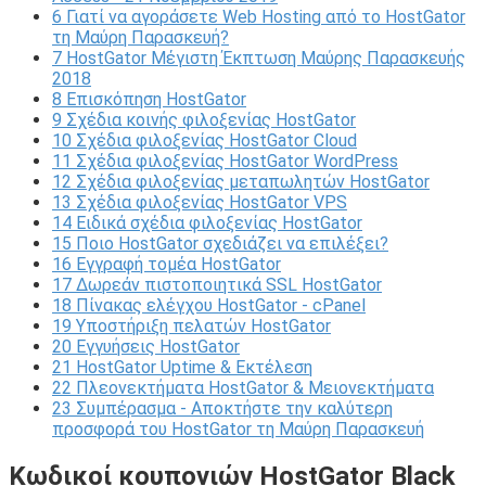
6
Γιατί να αγοράσετε Web Hosting από το HostGator
τη Μαύρη Παρασκευή?
7
HostGator Μέγιστη Έκπτωση Μαύρης Παρασκευής
2018
8
Επισκόπηση HostGator
9
Σχέδια κοινής φιλοξενίας HostGator
10
Σχέδια φιλοξενίας HostGator Cloud
11
Σχέδια φιλοξενίας HostGator WordPress
12
Σχέδια φιλοξενίας μεταπωλητών HostGator
13
Σχέδια φιλοξενίας HostGator VPS
14
Ειδικά σχέδια φιλοξενίας HostGator
15
Ποιο HostGator σχεδιάζει να επιλέξει?
16
Εγγραφή τομέα HostGator
17
Δωρεάν πιστοποιητικά SSL HostGator
18
Πίνακας ελέγχου HostGator - cPanel
19
Υποστήριξη πελατών HostGator
20
Εγγυήσεις HostGator
21
HostGator Uptime & Εκτέλεση
22
Πλεονεκτήματα HostGator & Μειονεκτήματα
23
Συμπέρασμα - Αποκτήστε την καλύτερη
προσφορά του HostGator τη Μαύρη Παρασκευή
Κωδικοί κουπονιών HostGator Black