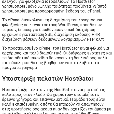
ελέγχου για φιλοξενία ιστοσελίδων. Το HostGator
χρησιμοποιεί μόνο υψηλής ποιότητας προϊόντα, γι ‘αυτό
χρησιμοποιεί μια προσαρμοσμένη έκδοση του cPanel.
Το cPanel διευκολύνει τη διαχείριση του λογαριασμού
φιλοξενίας σας: εγκατάσταση WordPress, πρόσθετων
τομέων, δημιουργία διευθύνσεων email, διαχείριση
αρχείων, εγκατάσταση SSL, διαχείριση έκδοσης PHP,
διαχείριση βάσεων δεδομένων, λογαριασμών FTP κ.λπ..
Το προσαρμοσμένο cPanel του HostGator είναι φιλικό για
αρχάριους και πολύ διαισθητικό. Οι διάφορες ενότητες και
τα διαισθητικά εικονίδια θα κάνουν τη δουλειά σας πολύ
πιο εύκολη και θα σας βοηθήσουν να καταλάβετε τα
πράγματα γρήγορα.
Υποστήριξη πελατών HostGator
Η υποστήριξη πελατών της HostGator είναι μια από τις
καλύτερες στον κλάδο. Θα χειριστούν οποιαδήποτε
έρευνα γρήγορα και επαγγελματικά. Η ομάδα τους είναι
καλά εκπαιδευμένη, οπότε θα μπορούν να απαντήσουν
στις ερωτήσεις σας ακόμα κι αν δεν σχετίζονται άμεσα με
τη φιλοξενία αλλά με λογισμικό όπως το WordPress.