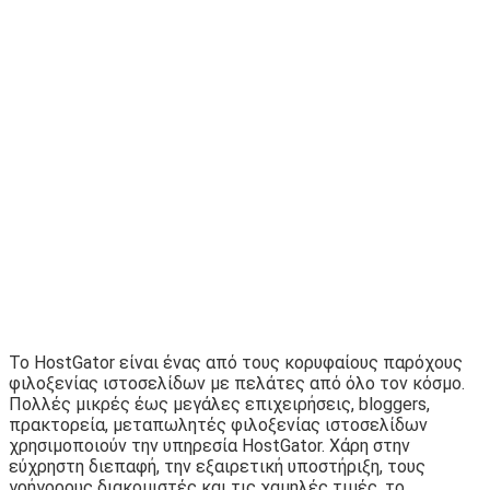
Το HostGator είναι ένας από τους κορυφαίους παρόχους
φιλοξενίας ιστοσελίδων με πελάτες από όλο τον κόσμο.
Πολλές μικρές έως μεγάλες επιχειρήσεις, bloggers,
πρακτορεία, μεταπωλητές φιλοξενίας ιστοσελίδων
χρησιμοποιούν την υπηρεσία HostGator. Χάρη στην
εύχρηστη διεπαφή, την εξαιρετική υποστήριξη, τους
γρήγορους διακομιστές και τις χαμηλές τιμές, το