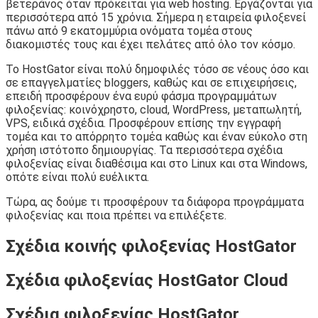
βετεράνος όταν πρόκειται για web hosting. Εργάζονται για
περισσότερα από 15 χρόνια. Σήμερα η εταιρεία φιλοξενεί
πάνω από 9 εκατομμύρια ονόματα τομέα στους
διακομιστές τους και έχει πελάτες από όλο τον κόσμο.
Το HostGator είναι πολύ δημοφιλές τόσο σε νέους όσο και
σε επαγγελματίες bloggers, καθώς και σε επιχειρήσεις,
επειδή προσφέρουν ένα ευρύ φάσμα προγραμμάτων
φιλοξενίας: κοινόχρηστο, cloud, WordPress, μεταπωλητή,
VPS, ειδικά σχέδια. Προσφέρουν επίσης την εγγραφή
τομέα και το απόρρητο τομέα καθώς και έναν εύκολο στη
χρήση ιστότοπο δημιουργίας. Τα περισσότερα σχέδια
φιλοξενίας είναι διαθέσιμα και στο Linux και στα Windows,
οπότε είναι πολύ ευέλικτα.
Τώρα, ας δούμε τι προσφέρουν τα διάφορα προγράμματα
φιλοξενίας και ποια πρέπει να επιλέξετε.
Σχέδια κοινής φιλοξενίας HostGator
Σχέδια φιλοξενίας HostGator Cloud
Σχέδια φιλοξενίας HostGator