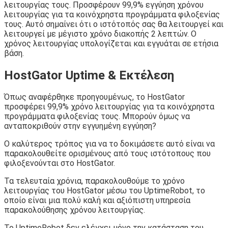
λειτουργίας τους. Προσφέρουν 99,9% εγγύηση χρόνου
λειτουργίας για τα κοινόχρηστα προγράμματα φιλοξενίας
τους. Αυτό σημαίνει ότι ο ιστότοπός σας θα λειτουργεί και
λειτουργεί με μέγιστο χρόνο διακοπής 2 λεπτών. Ο
χρόνος λειτουργίας υπολογίζεται και εγγυάται σε ετήσια
βάση.
HostGator Uptime & Εκτέλεση
Όπως αναφέρθηκε προηγουμένως, το HostGator
προσφέρει 99,9% χρόνο λειτουργίας για τα κοινόχρηστα
προγράμματα φιλοξενίας τους. Μπορούν όμως να
ανταποκριθούν στην εγγυημένη εγγύηση?
Ο καλύτερος τρόπος για να το δοκιμάσετε αυτό είναι να
παρακολουθείτε ορισμένους από τους ιστότοπους που
φιλοξενούνται στο HostGator.
Τα τελευταία χρόνια, παρακολουθούμε το χρόνο
λειτουργίας του HostGator μέσω του UptimeRobot, το
οποίο είναι μια πολύ καλή και αξιόπιστη υπηρεσία
παρακολούθησης χρόνου λειτουργίας.
Το UptimeRobot δεν ελέγχει μόνο την κατάσταση του