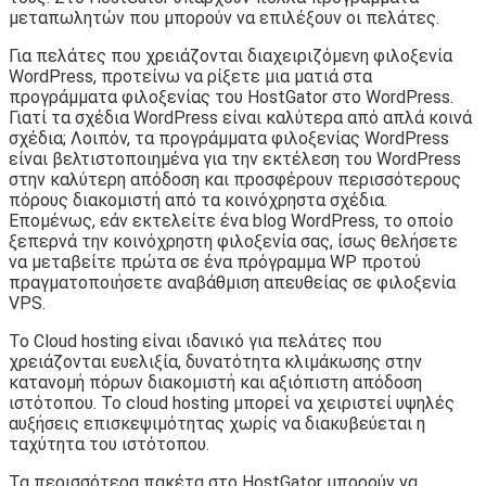
μεταπωλητών που μπορούν να επιλέξουν οι πελάτες.
Για πελάτες που χρειάζονται διαχειριζόμενη φιλοξενία
WordPress, προτείνω να ρίξετε μια ματιά στα
προγράμματα φιλοξενίας του HostGator στο WordPress.
Γιατί τα σχέδια WordPress είναι καλύτερα από απλά κοινά
σχέδια; Λοιπόν, τα προγράμματα φιλοξενίας WordPress
είναι βελτιστοποιημένα για την εκτέλεση του WordPress
στην καλύτερη απόδοση και προσφέρουν περισσότερους
πόρους διακομιστή από τα κοινόχρηστα σχέδια.
Επομένως, εάν εκτελείτε ένα blog WordPress, το οποίο
ξεπερνά την κοινόχρηστη φιλοξενία σας, ίσως θελήσετε
να μεταβείτε πρώτα σε ένα πρόγραμμα WP προτού
πραγματοποιήσετε αναβάθμιση απευθείας σε φιλοξενία
VPS.
Το Cloud hosting είναι ιδανικό για πελάτες που
χρειάζονται ευελιξία, δυνατότητα κλιμάκωσης στην
κατανομή πόρων διακομιστή και αξιόπιστη απόδοση
ιστότοπου. Το cloud hosting μπορεί να χειριστεί υψηλές
αυξήσεις επισκεψιμότητας χωρίς να διακυβεύεται η
ταχύτητα του ιστότοπου.
Τα περισσότερα πακέτα στο HostGator μπορούν να