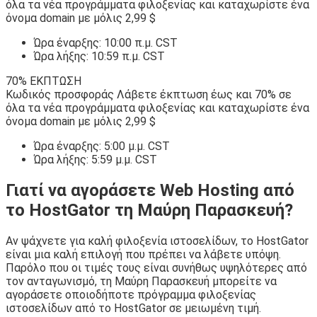
όλα τα νέα προγράμματα φιλοξενίας και καταχωρίστε ένα
όνομα domain με μόλις 2,99 $
Ώρα έναρξης: 10:00 π.μ. CST
Ώρα λήξης: 10:59 π.μ. CST
70% ΕΚΠΤΩΣΗ
Κωδικός προσφοράς Λάβετε έκπτωση έως και 70% σε
όλα τα νέα προγράμματα φιλοξενίας και καταχωρίστε ένα
όνομα domain με μόλις 2,99 $
Ώρα έναρξης: 5:00 μ.μ. CST
Ώρα λήξης: 5:59 μ.μ. CST
Γιατί να αγοράσετε Web Hosting από
το HostGator τη Μαύρη Παρασκευή?
Αν ψάχνετε για καλή φιλοξενία ιστοσελίδων, το HostGator
είναι μια καλή επιλογή που πρέπει να λάβετε υπόψη.
Παρόλο που οι τιμές τους είναι συνήθως υψηλότερες από
τον ανταγωνισμό, τη Μαύρη Παρασκευή μπορείτε να
αγοράσετε οποιοδήποτε πρόγραμμα φιλοξενίας
ιστοσελίδων από το HostGator σε μειωμένη τιμή.