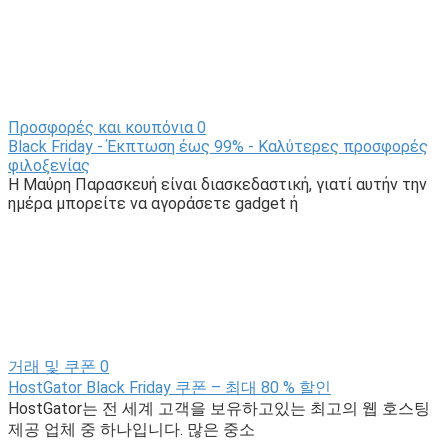
Προσφορές και κουπόνια
0
Black Friday - Έκπτωση έως 99% - Καλύτερες προσφορές
φιλοξενίας
Η Μαύρη Παρασκευή είναι διασκεδαστική, γιατί αυτήν την
ημέρα μπορείτε να αγοράσετε gadget ή
거래 및 쿠폰
0
HostGator Black Friday 쿠폰 – 최대 80 % 할인
HostGator는 전 세계 고객을 보유하고있는 최고의 웹 호스팅
제공 업체 중 하나입니다. 많은 중소