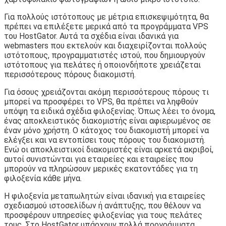
Για πολλούς ιστότοπους με μέτρια επισκεψιμότητα, θα
πρέπει να επιλέξετε μερικά από τα προγράμματα VPS
του HostGator. Αυτά τα σχέδια είναι ιδανικά για
webmasters που εκτελούν και διαχειρίζονται πολλούς
ιστότοπους, προγραμματιστές ιστού, που δημιουργούν
ιστότοπους για πελάτες ή οποιονδήποτε χρειάζεται
περισσότερους πόρους διακομιστή.
Για όσους χρειάζονται ακόμη περισσότερους πόρους τι
μπορεί να προσφέρει το VPS, θα πρέπει να ληφθούν
υπόψη τα ειδικά σχέδια φιλοξενίας. Όπως λέει το όνομα,
ένας αποκλειστικός διακομιστής είναι αφιερωμένος σε
έναν μόνο χρήστη. Ο κάτοχος του διακομιστή μπορεί να
ελέγξει και να εντοπίσει τους πόρους του διακομιστή.
Ενώ οι αποκλειστικοί διακομιστές είναι αρκετά ακριβοί,
αυτοί συνιστώνται για εταιρείες και εταιρείες που
μπορούν να πληρώσουν μερικές εκατοντάδες για τη
φιλοξενία κάθε μήνα.
Η φιλοξενία μεταπωλητών είναι ιδανική για εταιρείες
σχεδιασμού ιστοσελίδων ή ανάπτυξης, που θέλουν να
προσφέρουν υπηρεσίες φιλοξενίας για τους πελάτες
τους. Στο HostGator υπάρχουν πολλά προγράμματα