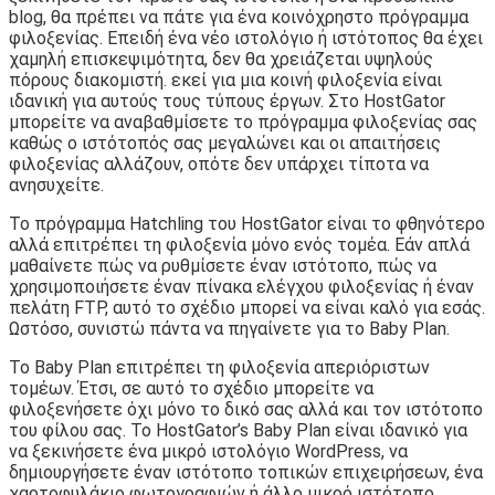
blog, θα πρέπει να πάτε για ένα κοινόχρηστο πρόγραμμα
φιλοξενίας. Επειδή ένα νέο ιστολόγιο ή ιστότοπος θα έχει
χαμηλή επισκεψιμότητα, δεν θα χρειάζεται υψηλούς
πόρους διακομιστή. εκεί για μια κοινή φιλοξενία είναι
ιδανική για αυτούς τους τύπους έργων. Στο HostGator
μπορείτε να αναβαθμίσετε το πρόγραμμα φιλοξενίας σας
καθώς ο ιστότοπός σας μεγαλώνει και οι απαιτήσεις
φιλοξενίας αλλάζουν, οπότε δεν υπάρχει τίποτα να
ανησυχείτε.
Το πρόγραμμα Hatchling του HostGator είναι το φθηνότερο
αλλά επιτρέπει τη φιλοξενία μόνο ενός τομέα. Εάν απλά
μαθαίνετε πώς να ρυθμίσετε έναν ιστότοπο, πώς να
χρησιμοποιήσετε έναν πίνακα ελέγχου φιλοξενίας ή έναν
πελάτη FTP, αυτό το σχέδιο μπορεί να είναι καλό για εσάς.
Ωστόσο, συνιστώ πάντα να πηγαίνετε για το Baby Plan.
Το Baby Plan επιτρέπει τη φιλοξενία απεριόριστων
τομέων. Έτσι, σε αυτό το σχέδιο μπορείτε να
φιλοξενήσετε όχι μόνο το δικό σας αλλά και τον ιστότοπο
του φίλου σας. Το HostGator’s Baby Plan είναι ιδανικό για
να ξεκινήσετε ένα μικρό ιστολόγιο WordPress, να
δημιουργήσετε έναν ιστότοπο τοπικών επιχειρήσεων, ένα
χαρτοφυλάκιο φωτογραφιών ή άλλο μικρό ιστότοπο.