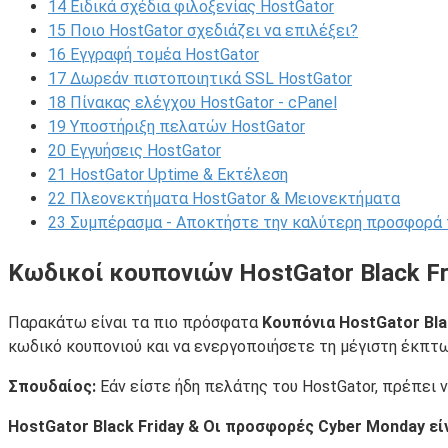
14
Ειδικά σχέδια φιλοξενίας HostGator
15
Ποιο HostGator σχεδιάζει να επιλέξει?
16
Εγγραφή τομέα HostGator
17
Δωρεάν πιστοποιητικά SSL HostGator
18
Πίνακας ελέγχου HostGator - cPanel
19
Υποστήριξη πελατών HostGator
20
Εγγυήσεις HostGator
21
HostGator Uptime & Εκτέλεση
22
Πλεονεκτήματα HostGator & Μειονεκτήματα
23
Συμπέρασμα - Αποκτήστε την καλύτερη προσφορά 
Κωδικοί κουπονιών HostGator Black Fr
Παρακάτω είναι τα πιο πρόσφατα
Κουπόνια HostGator Bla
κωδικό κουπονιού και να ενεργοποιήσετε τη μέγιστη έκπτω
Σπουδαίος:
Εάν είστε ήδη πελάτης του HostGator, πρέπει 
HostGator Black Friday & Οι προσφορές Cyber ​​Monday ε