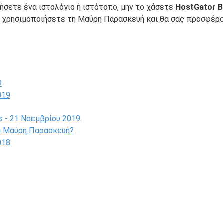
ήσετε ένα ιστολόγιο ή ιστότοπο, μην το χάσετε
HostGator Bl
α χρησιμοποιήσετε τη Μαύρη Παρασκευή και θα σας προσφέρ
9
019
s - 21 Νοεμβρίου 2019
τη Μαύρη Παρασκευή?
018