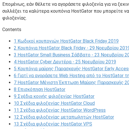
Επομένως, εάν θέλετε να αγοράσετε φιλοξενία για να ξεκιν
συλλέξει τα καλύτερα κουπόνια HostGator που μπορείτε ν
φιλοξενίας.
Contents
1
Κωδικοί κουπονιών HostGator Black Friday 2019
2
Κουπόνια HostGator Black Friday - 29 Νοεμβρίου 201
3
HostGator Small Business Σάββατο - 23 Νοεμβρίου 2
4
HostGator Cyber ​​Δευτέρα - 25 Νοεμβρίου 2019
5
Κουπόνια μαύρης Παρασκευής HostGator Early Acces
6
Γιατί να αγοράσετε Web Hosting από το HostGator 
7
HostGator Μέγιστη Έκπτωση Μαύρης Παρασκευής 2
8
Επισκόπηση HostGator
9
Σχέδια κοινής φιλοξενίας HostGator
10
Σχέδια φιλοξενίας HostGator Cloud
11
Σχέδια φιλοξενίας HostGator WordPress
12
Σχέδια φιλοξενίας μεταπωλητών HostGator
13
Σχέδια φιλοξενίας HostGator VPS