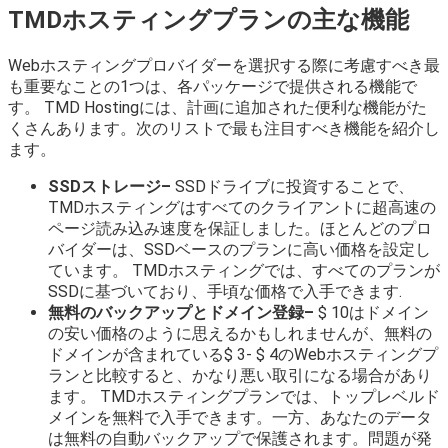
TMDホスティングプランの主な機能
Webホスティングプロバイダーを選択する際に考慮すべき最
も重要なことの1つは、各パッケージで提供される機能で
す。 TMD Hostingには、計画に追加された便利な機能がた
くさんあります。次のリストで最も注目すべき機能を紹介し
ます。
SSDストレージ–
SSDドライブに投資することで、
TMDホスティングはすべてのクライアントに超高速の
ページ読み込み速度を保証しました。ほとんどのプロ
バイダーは、SSDベースのプランに高い価格を設定し
ています。 TMDホスティングでは、すべてのプランが
SSDに基づいており、手頃な価格で入手できます.
無料のバックアップとドメイン登録–
$ 10はドメイン
の安い価格のように思えるかもしれませんが、無料の
ドメインが含まれている$ 3- $ 4のWebホスティングプ
ランと比較すると、かなり悪い取引になる場合があり
ます。 TMDホスティングプランでは、トップレベルド
メインを無料で入手できます。一方、あなたのデータ
は無料の自動バックアップで保護されます。問題が発