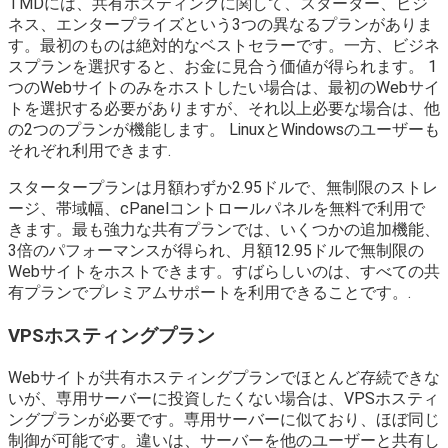
TMDには、共有ホスティングに関して、スターター、ビジ
ネス、エンタープライズという3つの異なるプランがありま
す。最初のものは絶対的なベストセラーです。一方、ビジネ
スプランを選択すると、お金に見合う価値が得られます。 1
つのWebサイトのみをホストしたい場合は、最初のWebサイ
トを選択する必要がありますが、それ以上必要な場合は、他
の2つのプランが機能します。 LinuxとWindowsのユーザーも
それぞれ利用できます.
スタータープランは月額わずか2.95ドルで、無制限のストレ
ージ、帯域幅、cPanelコントロールパネルを無料で利用で
きます。最も強力な共有プランでは、いくつかの追加機能、
3倍のパフォーマンスが得られ、月額12.95ドルで無制限の
Webサイトをホストできます。すばらしいのは、すべての共
有プランでプレミアムサポートを利用できることです。.
VPSホスティングプラン
Webサイトが共有ホスティングプランでほとんど存続できな
いが、専用サーバーに投資したくない場合は、VPSホスティ
ングプランが必要です。専用サーバーに似ており、ほぼ同じ
制御が可能です。違いは、サーバーを他のユーザーと共有し