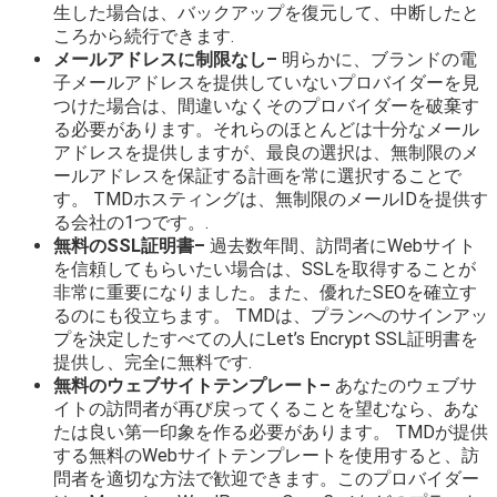
生した場合は、バックアップを復元して、中断したと
ころから続行できます.
メールアドレスに制限なし–
明らかに、ブランドの電
子メールアドレスを提供していないプロバイダーを見
つけた場合は、間違いなくそのプロバイダーを破棄す
る必要があります。それらのほとんどは十分なメール
アドレスを提供しますが、最良の選択は、無制限のメ
ールアドレスを保証する計画を常に選択することで
す。 TMDホスティングは、無制限のメールIDを提供す
る会社の1つです。.
無料のSSL証明書–
過去数年間、訪問者にWebサイト
を信頼してもらいたい場合は、SSLを取得することが
非常に重要になりました。また、優れたSEOを確立す
るのにも役立ちます。 TMDは、プランへのサインアッ
プを決定したすべての人にLet’s Encrypt SSL証明書を
提供し、完全に無料です.
無料のウェブサイトテンプレート–
あなたのウェブサ
イトの訪問者が再び戻ってくることを望むなら、あな
たは良い第一印象を作る必要があります。 TMDが提供
する無料のWebサイトテンプレートを使用すると、訪
問者を適切な方法で歓迎できます。このプロバイダー