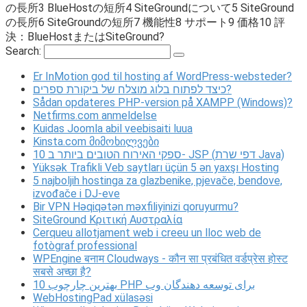
の長所3 BlueHostの短所4 SiteGroundについて5 SiteGround
の長所6 SiteGroundの短所7 機能性8 サポート9 価格10 評
決：BlueHostまたはSiteGround?
Search:
Er InMotion god til hosting af WordPress-websteder?
כיצד לפתוח בלוג מוצלח של ביקורת ספרים?
Sådan opdateres PHP-version på XAMPP (Windows)?
Netfirms.com anmeldelse
Kuidas Joomla abil veebisaiti luua
Kinsta.com მიმოხილვები
10 ספקי האירוח הטובים ביותר ב- JSP (דפי שרת Java)
Yüksək Trafikli Veb saytları üçün 5 ən yaxşı Hosting
5 najboljih hostinga za glazbenike, pjevače, bendove,
izvođače i DJ-eve
Bir VPN Həqiqətən məxfiliyinizi qoruyurmu?
SiteGround Κριτική Αυστραλία
Cerqueu allotjament web i creeu un lloc web de
fotògraf professional
WPEngine बनाम Cloudways - कौन सा प्रबंधित वर्डप्रेस होस्ट
सबसे अच्छा है?
10 بهترین چارچوب PHP برای توسعه دهندگان وب
WebHostingPad xülasəsi