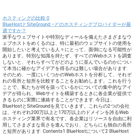
ホスティングの比較
0
BlueHostとSiteGround –どのホスティングプロバイダーが最
適ですか？
派手なウェブサイトや特別なディールを備えたさまざまなウ
ェブホストをめくるのは、特に最初のウェブサイトの使用を
開始したいと考えている人々にとって、面倒になる可能性が
あります。特別な知識を持たず、すべてのWebホストを調査
しないと、それらすべてがどのように並んでいるのかについ
て本当に確かなアイデアを得るのは難しい場合があります.
そのため、一度にいくつかのWebホストを分析して、それぞ
れの長所と短所を比較することをお勧めします。これを行う
ことで、私たちが何を扱っているかについての集中的なアイ
デアが得られ、Webサイトを構築するときに各企業が提供で
きるものに実際に連絡することができます. 今日は、
BlueHostとSiteGroundを見ていきます。これらの2つの会社
は、それぞれ200万以上と170万以上のドメインを誇るWeb
ホスティング業界で有名です。各企業はリソースを自由に利
用してさまざまな長さを進んでおり、どちらにも独自の長所
と短所があります. Contents1 BlueHostについて2 BlueHost