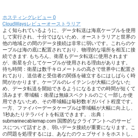
ホスティングレビュー
0
CloudWaysレビューオーストラリア
よく知られているように、データ転送は海底ケーブルを使用
して実行され、十分ではないため、オーストラリアと世界の
他の地域との間のデータ接続は非常に弱いです。これらのケ
ーブルは海の底に配置されており、物理的な場所を相互に接
続できます. もちろん、衛星もデータ転送に使用されます
が、衛星を介してケーブルが使用される理由があります。
待ち時間：衛星は数千キロメートルの高さで世界中に配置さ
れており、送信者と受信者の関係を確立するにはしばらく時
間がかかります。ケーブルのレイテンシが大幅に少ないた
め、データ転送を開始できるようになるまでの時間が短くて
済みます. 帯域幅：衛星は無線スペクトルのごく一部しか使
用できないため、その帯域幅は毎秒数ギガバイト程度です。
一方、ファイバーデータケーブルは帯域幅が大幅に向上し、
1秒あたりテラバイトを転送できます。. 出典：
submarinecablemap.com 国際的なクライアントへのサービ
スについて話すとき、弱いデータ接続が重要になります。こ
の問題を処理するには、あなたのウェブサイトをホストし、