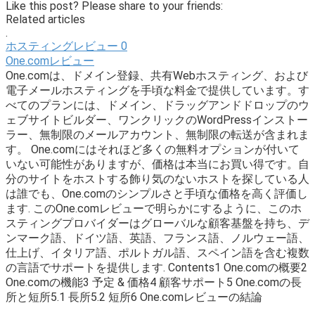
Like this post? Please share to your friends:
Related articles
.
ホスティングレビュー
0
One.comレビュー
One.comは、ドメイン登録、共有Webホスティング、および
電子メールホスティングを手頃な料金で提供しています。す
べてのプランには、ドメイン、ドラッグアンドドロップのウ
ェブサイトビルダー、ワンクリックのWordPressインストー
ラー、無制限のメールアカウント、無制限の転送が含まれま
す。 One.comにはそれほど多くの無料オプションが付いて
いない可能性がありますが、価格は本当にお買い得です。自
分のサイトをホストする飾り気のないホストを探している人
は誰でも、One.comのシンプルさと手頃な価格を高く評価し
ます. このOne.comレビューで明らかにするように、このホ
スティングプロバイダーはグローバルな顧客基盤を持ち、デ
ンマーク語、ドイツ語、英語、フランス語、ノルウェー語、
仕上げ、イタリア語、ポルトガル語、スペイン語を含む複数
の言語でサポートを提供します. Contents1 One.comの概要2
One.comの機能3 予定 & 価格4 顧客サポート5 One.comの長
所と短所5.1 長所5.2 短所6 One.comレビューの結論