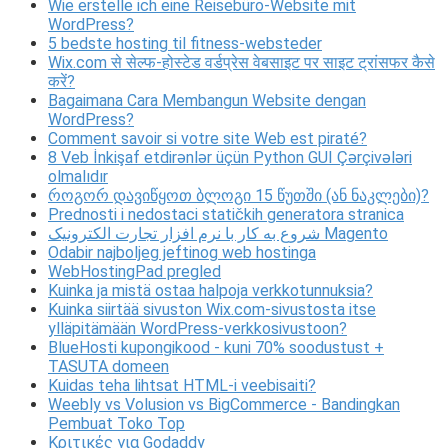
Wie erstelle ich eine Reisebüro-Website mit
WordPress?
5 bedste hosting til fitness-websteder
Wix.com से सेल्फ-होस्टेड वर्डप्रेस वेबसाइट पर साइट ट्रांसफर कैसे
करें?
Bagaimana Cara Membangun Website dengan
WordPress?
Comment savoir si votre site Web est piraté?
8 Veb İnkişaf etdirənlər üçün Python GUI Çərçivələri
olmalıdır
როგორ დავიწყოთ ბლოგი 15 წუთში (ან ნაკლები)?
Prednosti i nedostaci statičkih generatora stranica
شروع به کار با نرم افزار تجارت الکترونیک Magento
Odabir najboljeg jeftinog web hostinga
WebHostingPad pregled
Kuinka ja mistä ostaa halpoja verkkotunnuksia?
Kuinka siirtää sivuston Wix.com-sivustosta itse
ylläpitämään WordPress-verkkosivustoon?
BlueHosti kupongikood - kuni 70% soodustust +
TASUTA domeen
Kuidas teha lihtsat HTML-i veebisaiti?
Weebly vs Volusion vs BigCommerce - Bandingkan
Pembuat Toko Top
Κριτικές για Godaddy