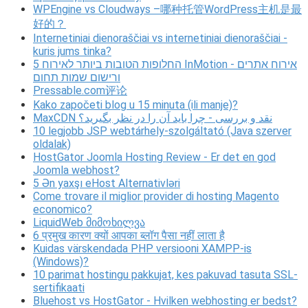
WPEngine vs Cloudways –哪种托管WordPress主机是最
好的？
Internetiniai dienoraščiai vs internetiniai dienoraščiai -
kuris jums tinka?
5 החלופות הטובות ביותר לאירוח InMotion - אירוח אתרים
ורישום שמות תחום
Pressable.com评论
Kako započeti blog u 15 minuta (ili manje)?
MaxCDN نقد و بررسی - چرا باید آن را در نظر بگیرید؟
10 legjobb JSP webtárhely-szolgáltató (Java szerver
oldalak)
HostGator Joomla Hosting Review - Er det en god
Joomla webhost?
5 Ən yaxşı eHost Alternativləri
Come trovare il miglior provider di hosting Magento
economico?
LiquidWeb მიმოხილვა
6 प्रमुख कारण क्यों आपका ब्लॉग पैसा नहीं लाता है
Kuidas värskendada PHP versiooni XAMPP-is
(Windows)?
10 parimat hostingu pakkujat, kes pakuvad tasuta SSL-
sertifikaati
Bluehost vs HostGator - Hvilken webhosting er bedst?