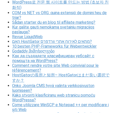
WordPress로 전문 웹 사이트를 만드는 방법 (초보자 친
화적)
COM vs NET vs ORG: quina extensió de domini heu de
triar?
Sådan starter du en blog til affiliate marketing?
Kur galite gauti nemokamą svetainių migracijos
paslaugą?
Revue LiquidWeb
האם HostGator מתאים לאירוח אתרי וורדפרס?
10 besten PHP-Frameworks für Webentwickler
Godaddy მიმოხილვები
Как да създадете класифициран уебсайт с
помощта на WordPress?
Comment rendre votre site Web convivial pour le
référencement?
HostGatorの長所と短所– HostGatorはまだ良い選択で
すか？
Onko Joomla CMS hyvä valinta verkkosivuston
luomiseen?
Kako stvoriti klasificiranu web stranicu pomoću
WordPressa?
Come utilizzare WinSCP e Notepad ++ per modificare i
siti Web