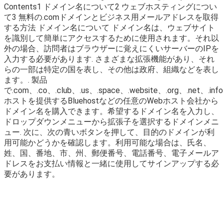
Contents1 ドメイン名について2 ウェブホスティングについ
て3 無料の.comドメインとビジネス用メールアドレスを取得
する方法 ドメイン名について ドメイン名は、ウェブサイト
を識別して簡単にアクセスするために使用されます。それ以
外の場合、訪問者はブラウザーに覚えにくいサーバーのIPを
入力する必要があります. さまざまな拡張機能があり、それ
らの一部は特定の国を表し、その他は政府、組織などを表し
ます。. 製品
で.com、.co、.club、.us、.space、.website、.org、.net、.inf
ホストを提供するBluehostなどの任意のWebホスト会社から
ドメイン名を購入できます。希望するドメイン名を入力し、
ドロップダウンメニューから拡張子を選択するドメインメニ
ュー. 次に、次の青いボタンを押して、目的のドメインが利
用可能かどうかを確認します。利用可能な場合は、氏名、
姓、国、番地、市、州、郵便番号、電話番号、電子メールア
ドレスをお支払い情報と一緒に使用してサインアップする必
要があります。