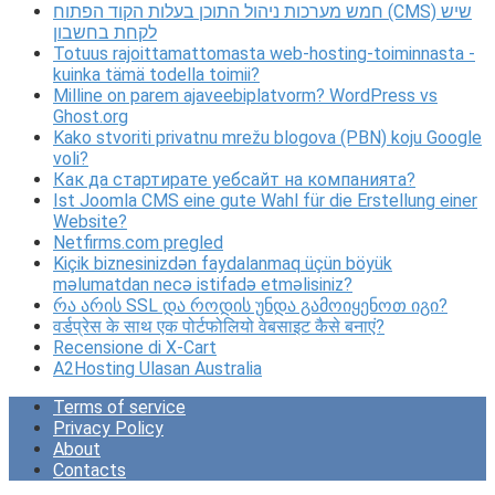
חמש מערכות ניהול התוכן בעלות הקוד הפתוח (CMS) שיש
לקחת בחשבון
Totuus rajoittamattomasta web-hosting-toiminnasta -
kuinka tämä todella toimii?
Milline on parem ajaveebiplatvorm? WordPress vs
Ghost.org
Kako stvoriti privatnu mrežu blogova (PBN) koju Google
voli?
Как да стартирате уебсайт на компанията?
Ist Joomla CMS eine gute Wahl für die Erstellung einer
Website?
Netfirms.com pregled
Kiçik biznesinizdən faydalanmaq üçün böyük
məlumatdan necə istifadə etməlisiniz?
რა არის SSL და როდის უნდა გამოიყენოთ იგი?
वर्डप्रेस के साथ एक पोर्टफोलियो वेबसाइट कैसे बनाएं?
Recensione di X-Cart
A2Hosting Ulasan Australia
Terms of service
Privacy Policy
About
Contacts