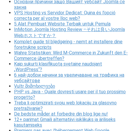
Основни причини защо Вашият уебсайт Joomla се
хакна
VPS Hosting vs Servidor Dedicat: Quina és l’opció
correcta per al vostre lloc web?
5 Alat Pembuat Website Terbaik untuk Pemula
InMotion Joomla Hosting Review –それは良いJoomla
Webホストですか？
Komplet guide til blødgøring - nemt at installere dine
foretrukne scripts
Wahre Statistiken: Wird M-Commerce in Zukunft den E-
Commerce übertreffen?
Kaip sukurti klasifikuotą svetainę naudojant
„WordPress“?
6 най-добри начини за увеличаване на трафика на
уебсайтове
Vultr მიმოხილვები
PHP vs Java - Quale dovresti usare per il tuo prossimo
progetto?
Treba li optimizirati svoju web lokaciju za glasovno
pretraživanje?
De bedste måder at forbedre din blog lige nu!
12+ parimat Gmaili alternatiivi isiklikuks ja äriliseks
kasutamiseks
Premiers pas avec l’hébergement Web Google