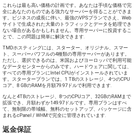
これらは最も高い価格の計画です。あなたは手頃な価格で完
全にあなたのものである強力なサーバーを得ることができま
す。ビジネスの成長に伴い、最強のVPSプランでさえ、Web
サイトで生成された大量のトラフィックとデータを処理でき
ない場合があるかもしれません。専用サーバーに投資するこ
とで、この問題は簡単に解決できます.
TMDホスティングには、スターター、オリジナル、スマー
ト、スーパーパワフルの4種類の専用サーバーがあります。
ただし、選択できるのは、米国およびヨーロッパで利用可能
なデータセンターからのみです。ハードウェアに関しては、
すべての専用プランにIntel CPUがインストールされていま
す。スタータープランでは、1 TBのストレージ、4つのCPU
コア、8 GBのRAMを月額79.97ドルで利用できます.
なんと4TBのストレージ、8つのCPUコア、32GBのRAMまで
拡張でき、月額わずか149.97ドルです。専用プランはすべ
て、無制限の帯域幅、無料のセットアップ、パッケージに含
まれるcPanel / WHMで完全に管理されています.
返金保証