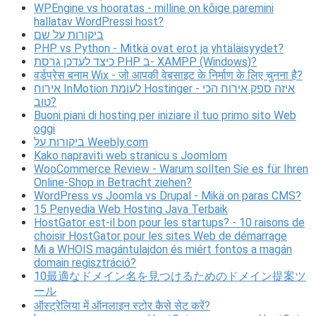
WPEngine vs hooratas - milline on kõige paremini
hallatav WordPressi host?
ביקורות על שם
PHP vs Python - Mitkä ovat erot ja yhtäläisyydet?
כיצד לעדכן גרסת PHP ב- XAMPP (Windows)?
वर्डप्रेस बनाम Wix - जो आपकी वेबसाइट के निर्माण के लिए चुनना है?
אירוח InMotion לעומת Hostinger - איזה ספק אירוח הכי
טוב?
Buoni piani di hosting per iniziare il tuo primo sito Web
oggi
ביקורות על Weebly.com
Kako napraviti web stranicu s Joomlom
WooCommerce Review - Warum sollten Sie es für Ihren
Online-Shop in Betracht ziehen?
WordPress vs Joomla vs Drupal - Mikä on paras CMS?
15 Penyedia Web Hosting Java Terbaik
HostGator est-il bon pour les startups? - 10 raisons de
choisir HostGator pour les sites Web de démarrage
Mi a WHOIS magántulajdon és miért fontos a magán
domain regisztráció?
10最適なドメイン名を見つけるためのドメイン提案ツ
ール
ऑस्ट्रेलिया में ऑनलाइन स्टोर कैसे सेट करें?