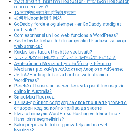
היתרונות והחסרונות של HostGator - האם עדיין HostGator
היא בחירה טובה?
15 सर्वश्रेष्ठ जावा वेब होस्टिंग प्रदाता
如何用Joomla制作网站
GoDaddy fordele og ulemper - er GoDaddy stadig et
godt valg?
Com esbrinar si un lloc web funciona a WordPress?
Zašto biste trebali dobiti namjensku IP adresu za svoju
web stranicu?
Kuidas käivitada ettevõtte veebisaiti?
シンプルなHTMLウェブサイトを作成するには？
Αναθεώρηση Media.net για Εκδότες - Είναι το
Media.net μια καλή εναλλακτική λύση στο AdSense;
Je li A2Hosting dobar za hosting web stranica
WordPress?
Perché ottenere un server dedicato per il tuo negozio
online in Australia?
SmugMug Преглед
17 най-добрият софтуер за електронна търговия с
отворен код, за който трябва да знаете
İdarə olunmayan WordPress Hosting vs İdarəetmə -
Hansı birini seçməlisiniz?
Kako prepoznati dobrog pružatelja usluga web
hostinga?