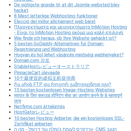
De vigtigste grunde til, at dit Joomla-websted blev
hacket
8 Mest latterlige Webhosting-funktioner
Elecció del millor allotjament web barat
Πλεονεκτήματα και μειονεκτήματα InMotion Hosting
- Είναι το InMotion Hosting ακόμα μια καλή επιλογή;
Wie finde ich heraus, ob Ihre Website gehackt ist?
5 besten GoDaddy-Alternativen für Domain-
Registrierung und Webhosting
Hogyan és hol lehet vásárolni minőségi webhelyeket?
Domain.com 검토
StableHostレビューオーストラリア
PinnacleCart ülevaade
10个最便宜的虚拟主机提供商
რა არის FTP და როგორ გამოვიყენოთ იგი?
15 besten kostenlosen Image-Hosting-Websites
व्यापार के लिए क्लाउड होस्टिंग सेवा का उपयोग करने के 8 महत्वपूर्ण
लाभ
Netfirms.com áttekintés
HostGatorレビュー
10 besten Hosting-Anbieter, die ein kostenloses SSL-
Zertifikat anbieten
וורדפרס לעומת ג’ומלה נגד דרופל - מה ה- CMS הטוב