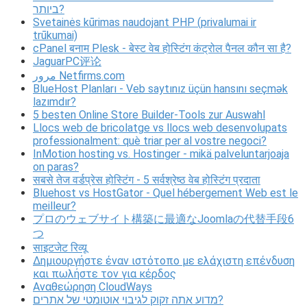
ביותר?
Svetainės kūrimas naudojant PHP (privalumai ir
trūkumai)
cPanel बनाम Plesk - बेस्ट वेब होस्टिंग कंट्रोल पैनल कौन सा है?
JaguarPC评论
مرور Netfirms.com
BlueHost Planları - Veb saytınız üçün hansını seçmək
lazımdır?
5 besten Online Store Builder-Tools zur Auswahl
Llocs web de bricolatge vs llocs web desenvolupats
professionalment: què triar per al vostre negoci?
InMotion hosting vs. Hostinger - mikä palveluntarjoaja
on paras?
सबसे तेज वर्डप्रेस होस्टिंग - 5 सर्वश्रेष्ठ वेब होस्टिंग प्रदाता
Bluehost vs HostGator - Quel hébergement Web est le
meilleur?
プロのウェブサイト構築に最適なJoomlaの代替手段6
つ
साइटजेट रिव्यू
Δημιουργήστε έναν ιστότοπο με ελάχιστη επένδυση
και πωλήστε τον για κέρδος
Αναθεώρηση CloudWays
מדוע אתה זקוק לגיבוי אוטומטי של אתרים?