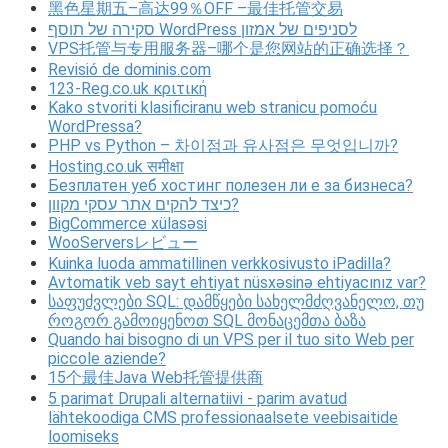
黑色星期五–高达99％OFF –最佳托管交易
סקירה של תוסף WordPress לסניפים של אמזון
VPS托管与专用服务器–哪个是您网站的正确选择？
Revisió de dominis.com
123-Reg.co.uk κριτική
Kako stvoriti klasificiranu web stranicu pomoću
WordPressa?
PHP vs Python – 차이점과 유사점은 무엇입니까?
Hosting.co.uk समीक्षा
Безплатен уеб хостинг полезен ли е за бизнеса?
כיצד להקים אתר עסקי מקוון?
BigCommerce xülasəsi
WooServersレビュー
Kuinka luoda ammatillinen verkkosivusto iPadilla?
Avtomatik veb sayt ehtiyat nüsxəsinə ehtiyacınız var?
საფუძვლები SQL: დამწყები სახელმძღვანელო, თუ
როგორ გამოიყენოთ SQL მონაცემთა ბაზა
Quando hai bisogno di un VPS per il tuo sito Web per
piccole aziende?
15个最佳Java Web托管提供商
5 parimat Drupali alternatiivi - parim avatud
lähtekoodiga CMS professionaalsete veebisaitide
loomiseks