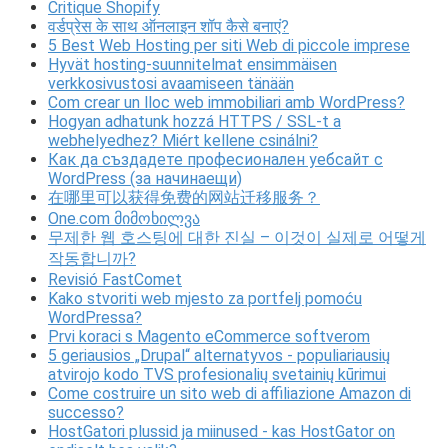
Critique Shopify
वर्डप्रेस के साथ ऑनलाइन शॉप कैसे बनाएं?
5 Best Web Hosting per siti Web di piccole imprese
Hyvät hosting-suunnitelmat ensimmäisen
verkkosivustosi avaamiseen tänään
Com crear un lloc web immobiliari amb WordPress?
Hogyan adhatunk hozzá HTTPS / SSL-t a
webhelyedhez? Miért kellene csinálni?
Как да създадете професионален уебсайт с
WordPress (за начинаещи)
在哪里可以获得免费的网站迁移服务？
One.com მიმოხილვა
무제한 웹 호스팅에 대한 진실 – 이것이 실제로 어떻게
작동합니까?
Revisió FastComet
Kako stvoriti web mjesto za portfelj pomoću
WordPressa?
Prvi koraci s Magento eCommerce softverom
5 geriausios „Drupal“ alternatyvos - populiariausių
atvirojo kodo TVS profesionalių svetainių kūrimui
Come costruire un sito web di affiliazione Amazon di
successo?
HostGatori plussid ja miinused - kas HostGator on