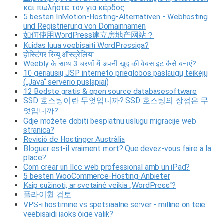
και πωλήστε τον για κέρδος
5 besten InMotion-Hosting-Alternativen - Webhosting
und Registrierung von Domainnamen
如何使用WordPress建立房地产网站？
Kuidas luua veebisaiti WordPressiga?
होस्टिंगर रिव्यू ऑस्ट्रेलिया
Weebly के साथ 3 चरणों में अपनी खुद की वेबसाइट कैसे बनाएं?
10 geriausių JSP interneto prieglobos paslaugų teikėjų
(„Java“ serverio puslapiai)
12 Bedste gratis & open source databasesoftware
SSD 호스팅이란 무엇입니까? SSD 호스팅의 장점은 무
엇입니까?
Gdje možete dobiti besplatnu uslugu migracije web
stranica?
Revisió de Hostinger Austràlia
Bloguer est-il vraiment mort? Que devez-vous faire à la
place?
Com crear un lloc web professional amb un iPad?
5 besten WooCommerce-Hosting-Anbieter
Kaip sužinoti, ar svetainė veikia „WordPress“?
플라이휠 검토
VPS-i hostimine vs spetsiaalne server - milline on teie
veebisaidi jaoks õige valik?