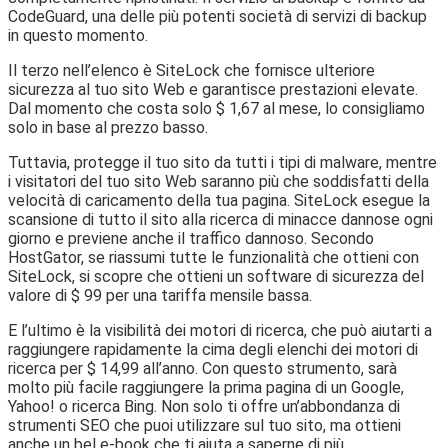
CodeGuard, una delle più potenti società di servizi di backup
in questo momento.
Il terzo nell’elenco è SiteLock che fornisce ulteriore
sicurezza al tuo sito Web e garantisce prestazioni elevate.
Dal momento che costa solo $ 1,67 al mese, lo consigliamo
solo in base al prezzo basso.
Tuttavia, protegge il tuo sito da tutti i tipi di malware, mentre
i visitatori del tuo sito Web saranno più che soddisfatti della
velocità di caricamento della tua pagina. SiteLock esegue la
scansione di tutto il sito alla ricerca di minacce dannose ogni
giorno e previene anche il traffico dannoso. Secondo
HostGator, se riassumi tutte le funzionalità che ottieni con
SiteLock, si scopre che ottieni un software di sicurezza del
valore di $ 99 per una tariffa mensile bassa.
E l’ultimo è la visibilità dei motori di ricerca, che può aiutarti a
raggiungere rapidamente la cima degli elenchi dei motori di
ricerca per $ 14,99 all’anno. Con questo strumento, sarà
molto più facile raggiungere la prima pagina di un Google,
Yahoo! o ricerca Bing. Non solo ti offre un’abbondanza di
strumenti SEO che puoi utilizzare sul tuo sito, ma ottieni
anche un bel e-book che ti aiuta a saperne di più