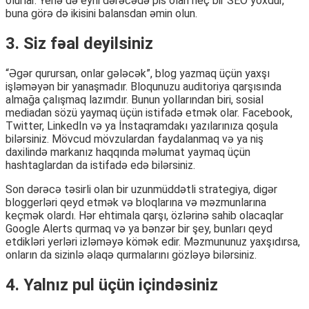
olurlar. Yenə də eyni dərəcədə pis olan heç bir SEO yoxdur,
buna görə də ikisini balansdan əmin olun.
3. Siz fəal deyilsiniz
“Əgər qurursan, onlar gələcək”, blog yazmaq üçün yaxşı
işləməyən bir yanaşmadır. Bloqunuzu auditoriya qarşısında
almağa çalışmaq lazımdır. Bunun yollarından biri, sosial
mediadan sözü yaymaq üçün istifadə etmək olar. Facebook,
Twitter, LinkedIn və ya İnstaqramdakı yazılarınıza qoşula
bilərsiniz. Mövcud mövzulardan faydalanmaq və ya niş
daxilində markanız haqqında məlumat yaymaq üçün
hashtaglardan da istifadə edə bilərsiniz.
Son dərəcə təsirli olan bir uzunmüddətli strategiya, digər
bloggerləri qeyd etmək və bloqlarına və məzmunlarına
keçmək olardı. Hər ehtimala qarşı, özlərinə sahib olacaqlar
Google Alerts qurmaq və ya bənzər bir şey, bunları qeyd
etdikləri yerləri izləməyə kömək edir. Məzmununuz yaxşıdırsa,
onların da sizinlə əlaqə qurmalarını gözləyə bilərsiniz.
4. Yalnız pul üçün içindəsiniz