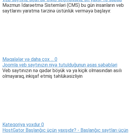
Məzmun İdarəetmə Sistemləri (CMS) bu gün insanların veb
saytlarını yaratma tərzinə üstünlük verməyə başlayır.
Məqalələr və daha çox ...
0
Joomla veb saytınızın niyə tutulduğunun əsas səbəbləri
Veb saytınızın nə qədər böyük və ya kiçik olmasından asılı
olmayaraq, inkişaf etmiş təhlükəsizliyin
Kateqoriya yoxdur
0
HostGator Başlanğıc üçün yaxşıdır? - Başlanğıc saytları üçün