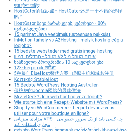
पता होना चाहिए
HostGator的优缺点– HostGator还是一个不错的选择
吗？
HostGator შავი პარასკევის კუპონები - 80%
ფასდაკლებით
15 parimat Java veebimajutusteenuse pakkujat
InMotion tárhely vs A2Hosting - melyik hosting cég a
legjobb?
15 bedste websteder med gratis image-hosting
אירוח מנוהל מול לא מנוהל - הבדלים ודמיון
სასწავლო პროგრამის 10 საუკეთესო ენა
123-Reg.co.uk समीक्षा
5种最佳BlueHost替代方案–虚拟主机和域名注册
Κριτικές StableHost
15 Bedste WordPress Hosting Australien
保护您的Joomla网站的最佳做法
Mi a vDeck? Jó a web hosting vezérlőpult?
Wie starte ich eine Rezept-Website mit WordPress?
Shopify vs WooCommerce - Lequel devriez-vous
utiliser pour votre boutique en ligne?
مزایای میزبانی VPS - چه کسی باید از یک سرور خصوصی
مجازی استفاده کند
თქვენი WordPress ბლოგის დაჩქარების სხვადასხვა