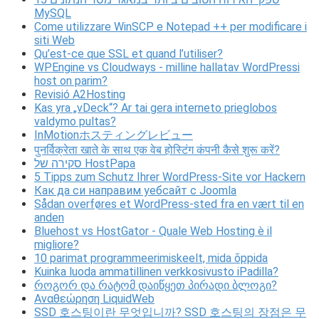
MySQL
Come utilizzare WinSCP e Notepad ++ per modificare i
siti Web
Qu’est-ce que SSL et quand l’utiliser?
WPEngine vs Cloudways - milline hallatav WordPressi
host on parim?
Revisió A2Hosting
Kas yra „vDeck“? Ar tai gera interneto prieglobos
valdymo pultas?
InMotionホスティングレビュー
पुनर्विक्रेता खाते के साथ एक वेब होस्टिंग कंपनी कैसे शुरू करें?
סקירה של HostPapa
5 Tipps zum Schutz Ihrer WordPress-Site vor Hackern
Как да си направим уебсайт с Joomla
Sådan overføres et WordPress-sted fra en vært til en
anden
Bluehost vs HostGator - Quale Web Hosting è il
migliore?
10 parimat programmeerimiskeelt, mida õppida
Kuinka luoda ammatillinen verkkosivusto iPadilla?
როგორ და რატომ დაიწყეთ პირადი ბლოგი?
Αναθεώρηση LiquidWeb
SSD 호스팅이란 무엇입니까? SSD 호스팅의 장점은 무