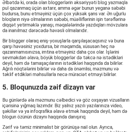
Əlbətdə ki, orada olan bloggerlərin əksəriyyəti blog yazmaqla
pul qazanmaq üçün axtarır, amma əgər bunun yeganə səbəbi
budursa, bunu etməyiniz üçün çox yüksək şans var. Ən uğurlu
bloqların niyə olmalarının səbəbi, müəlliflərinin işin tərəflərinə
diqqət yetirməklə yanaşı, məqalələrində yazdıqları mövzulara
da inanılmaz dərəcədə həvəsli olmalarıdır..
Bir blogger olaraq eniş-yoxuşlarla qarşılaşacaqsınız və buna
qarşı həvəsiniz yoxdursa, bir məqamda, xüsusən heç nə
qazanmamısınızsa, imtina etməyiniz daha çox olar. İşlərini
sevməkdən əlavə, böyük bloggerlər də təkcə nə istədikləri
deyil, həm də tamaşaçılarının istədikləri haqqında da bilirlər.
Ağrılı nöqtələrini bilirlər və daha da önəmlisi, məzmunu və
təklif etdikləri məhsullarla necə müraciət etməyi bilirlər.
5. Bloqunuzda zəif dizayn var
Bu günlərdə əla məzmunu cəlbedici və göz oxşayan vizualların
içərisinə yığmaq lazımdır. Biz yalnız yazılı yazılarınıza video,
şəkillər və ya infoqrafika əlavə etmək haqqında deyil, həm də
blogun özünün dizaynı haqqında danışırıq.
Zərif və təmiz minimalist bir görünüşə nail olun. Ayrıca,