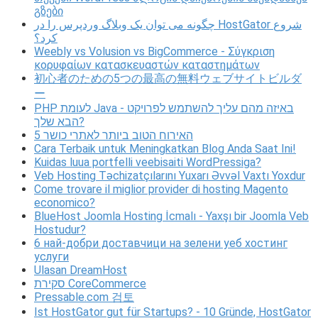
გზები
چگونه می توان یک وبلاگ وردپرس را در HostGator شروع
کرد؟
Weebly vs Volusion vs BigCommerce - Σύγκριση
κορυφαίων κατασκευαστών καταστημάτων
初心者のための5つの最高の無料ウェブサイトビルダ
ー
PHP לעומת Java - באיזה מהם עליך להשתמש לפרויקט
הבא שלך?
5 האירוח הטוב ביותר לאתרי כושר
Cara Terbaik untuk Meningkatkan Blog Anda Saat Ini!
Kuidas luua portfelli veebisaiti WordPressiga?
Veb Hosting Təchizatçılarını Yuxarı Əvvəl Vaxtı Yoxdur
Come trovare il miglior provider di hosting Magento
economico?
BlueHost Joomla Hosting İcmalı - Yaxşı bir Joomla Veb
Hostudur?
6 най-добри доставчици на зелени уеб хостинг
услуги
Ulasan DreamHost
סקירת CoreCommerce
Pressable.com 검토
Ist HostGator gut für Startups? - 10 Gründe, HostGator