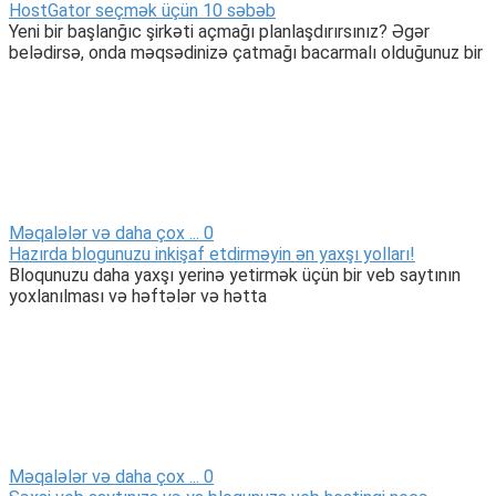
HostGator seçmək üçün 10 səbəb
Yeni bir başlanğıc şirkəti açmağı planlaşdırırsınız? Əgər
belədirsə, onda məqsədinizə çatmağı bacarmalı olduğunuz bir
Məqalələr və daha çox ...
0
Hazırda blogunuzu inkişaf etdirməyin ən yaxşı yolları!
Bloqunuzu daha yaxşı yerinə yetirmək üçün bir veb saytının
yoxlanılması və həftələr və hətta
Məqalələr və daha çox ...
0