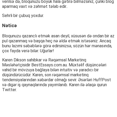
verilsə də, bloqunuzu böyük hala gətirə bilməzsiniz, çünki blog
aparmaq vaxt və zəhmət tələb edir..
Sehrli bir çubuq yoxdur.
Nəticə
Bloqunuzu qazanclı etmək asan deyil, xüsusən də ondan bir az
pul qazanmaq və başqa heç nə əldə etmək istəsəniz. Ancaq
bunu lazımi səbəblərə görə edirsinizsə, sözün hər mənasında,
çox fayda verə bilər. Uğurlar!
Karen Dikson sahibkar və Rəqəmsal Marketinq
Məsləhətçisidir BestEssays.com.au. Müxtəlif düşüncələri
vahid bir mövzuya bağlaya bilən intuitiv və yaradıcı bir
düşündürücüdür. Karen, son rəqəmsal marketinq
tendensiyalarından xəbərdar olmağı sevir. Əsərləri HuffPost
və digər iş qaynaqlarında yayımlanıb. Karen ilə əlaqə qurun
Twitter.