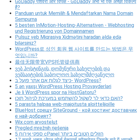
GoDaddy पेशेवरों और विपक्ष - GoDaddy अभी भी एक अच्छा विकल्प
है?
Panduan untuk Memilih & Mendaftarkan Nama Domain
Sempurna
5 besten InMotion-Hosting-Alternativen - Webhosting
und Registrierung von Domainnamen
Pulsuz veb Miqrasiya Xidmətini haradan əldə edə
bilərsiniz?
WordPress로 성인 회원 웹 사이트를 만드는 방법은 무
엇입니까?
最佳无限带宽VPS托管提供商
ვებ ჰოსტინგის, დომენური სახელების და
ვებსაიტების საბოლოო სახელმძღვანელო
כיצד לגלות אם אתר פועל ב- WordPress?
5 ən yaxşı WordPress Hosting Provayderləri
Je li WordPress spor na HostGatoru?
האם כדאי לך לשקול להשתמש במערכת לניהול תוכן?
5 parasta halpaa web-majoitusta aloittelijoille
BlueHost срещу SiteGround - кой хостинг доставчик
е най-добрият?
Wix.com arvostelut
Pregled mrežnih rješenja
5 ספקי אירוח cPanel הזולים הטובים ביותר
17 सबसे अच्छा ओपन सोर्स ईकामर्स सॉफ्टवेयर जिसके बारे में आपको