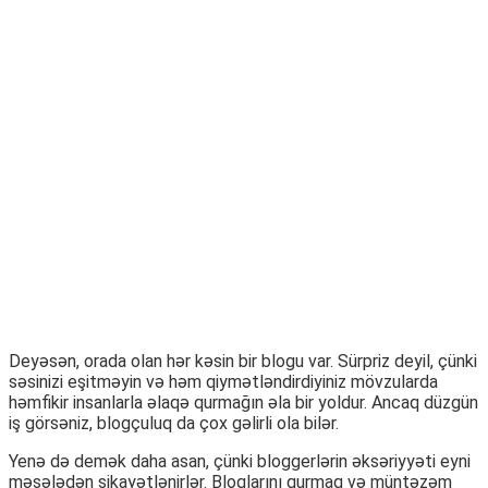
Deyəsən, orada olan hər kəsin bir blogu var. Sürpriz deyil, çünki
səsinizi eşitməyin və həm qiymətləndirdiyiniz mövzularda
həmfikir insanlarla əlaqə qurmağın əla bir yoldur. Ancaq düzgün
iş görsəniz, blogçuluq da çox gəlirli ola bilər.
Yenə də demək daha asan, çünki bloggerlərin əksəriyyəti eyni
məsələdən şikayətlənirlər. Bloqlarını qurmaq və müntəzəm