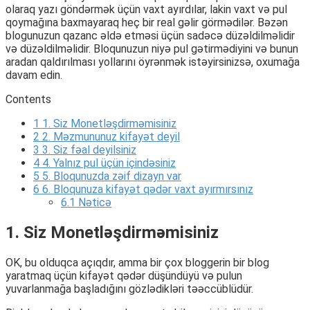
olaraq yazı göndərmək üçün vaxt ayırdılar, lakin vaxt və pul
qoymağına baxmayaraq heç bir real gəlir görmədilər. Bəzən
blogunuzun qazanc əldə etməsi üçün sadəcə düzəldilməlidir
və düzəldilməlidir. Bloqunuzun niyə pul gətirmədiyini və bunun
aradan qaldırılması yollarını öyrənmək istəyirsinizsə, oxumağa
davam edin.
Contents
1
1. Siz Monetləşdirməmisiniz
2
2. Məzmununuz kifayət deyil
3
3. Siz fəal deyilsiniz
4
4. Yalnız pul üçün içindəsiniz
5
5. Bloqunuzda zəif dizayn var
6
6. Bloqunuza kifayət qədər vaxt ayırmırsınız
6.1
Nəticə
1. Siz Monetləşdirməmisiniz
OK, bu olduqca açıqdır, amma bir çox bloggerin bir blog
yaratmaq üçün kifayət qədər düşündüyü və pulun
yuvarlanmağa başladığını gözlədikləri təəccüblüdür.