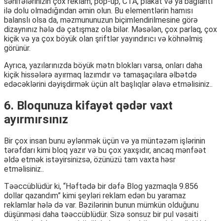
səhifələrinizin çox reklam, pop-up, CTA, plakat və ya bağlantı
ilə dolu olmadığından əmin olun. Bu elementlərin hamısı
balanslı olsa da, məzmununuzun biçimlendirilmesine görə
dizaynınız hələ də çatışmaz ola bilər. Məsələn, çox parlaq, çox
kiçik və ya çox böyük olan şriftlər yayındırıcı və köhnəlmiş
görünür.
Ayrıca, yazılarınızda böyük mətn blokları varsa, onları daha
kiçik hissələrə ayırmaq lazımdır və tamaşaçılara əlbətdə
edəcəklərini dəyişdirmək üçün alt başlıqlar əlavə etməlisiniz..
6. Bloqunuza kifayət qədər vaxt
ayırmırsınız
Bir çox insan bunu əylənmək üçün və ya müntəzəm işlərinin
tərəfdarı kimi bloq yazır və bu çox yaxşıdır, ancaq mənfəət
əldə etmək istəyirsinizsə, özünüzü tam vaxta həsr
etməlisiniz..
Təəccüblüdür ki, “Həftədə bir dəfə Blog yazmaqla 9.856
dollar qazandım” kimi şeyləri reklam edən bu yaramaz
reklamlar hələ də var. Bəzilərinin bunun mümkün olduğunu
düşünməsi daha təəccüblüdür. Sizə sonsuz bir pul vəsaiti