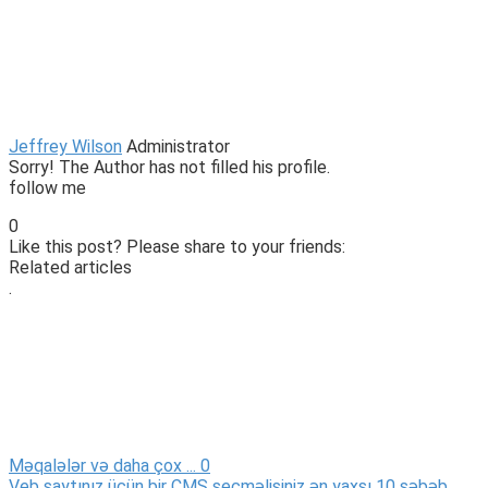
Jeffrey Wilson
Administrator
Sorry! The Author has not filled his profile.
follow me
0
Like this post? Please share to your friends:
Related articles
.
Məqalələr və daha çox ...
0
Veb saytınız üçün bir CMS seçməlisiniz ən yaxşı 10 səbəb