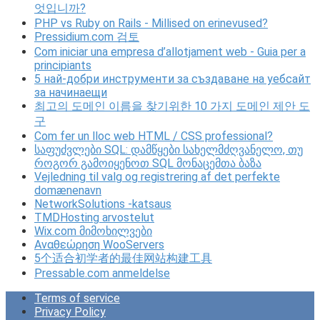
엇입니까?
PHP vs Ruby on Rails - Millised on erinevused?
Pressidium.com 검토
Com iniciar una empresa d’allotjament web - Guia per a
principiants
5 най-добри инструменти за създаване на уебсайт
за начинаещи
최고의 도메인 이름을 찾기위한 10 가지 도메인 제안 도
구
Com fer un lloc web HTML / CSS professional?
საფუძვლები SQL: დამწყები სახელმძღვანელო, თუ
როგორ გამოიყენოთ SQL მონაცემთა ბაზა
Vejledning til valg og registrering af det perfekte
domænenavn
NetworkSolutions -katsaus
TMDHosting arvostelut
Wix.com მიმოხილვები
Αναθεώρηση WooServers
5个适合初学者的最佳网站构建工具
Pressable.com anmeldelse
Terms of service
Privacy Policy