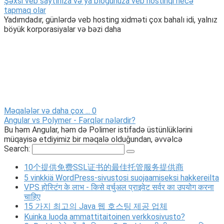
Şəxsi veb saytınıza və ya blogunuza veb hostinqi necə
tapmaq olar
Yadımdadır, günlərdə veb hosting xidməti çox bahalı idi, yalnız
böyük korporasiyalar və bəzi daha
Məqalələr və daha çox ...
0
Angular vs Polymer - Fərqlər nələrdir?
Bu həm Angular, həm də Polimer istifadə üstünlüklərini
müqayisə etdiyimiz bir məqalə olduğundan, əvvəlcə
Search:
10个提供免费SSL证书的最佳托管服务提供商
5 vinkkiä WordPress-sivustosi suojaamiseksi hakkereilta
VPS होस्टिंग के लाभ - किसे वर्चुअल प्राइवेट सर्वर का उपयोग करना
चाहिए
15 가지 최고의 Java 웹 호스팅 제공 업체
Kuinka luoda ammattitaitoinen verkkosivusto?