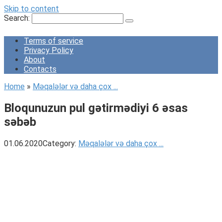
Skip to content
Search:
Terms of service
Privacy Policy
About
Contacts
Home
»
Məqalələr və daha çox ...
Bloqunuzun pul gətirmədiyi 6 əsas
səbəb
01.06.2020
Category:
Məqalələr və daha çox ...