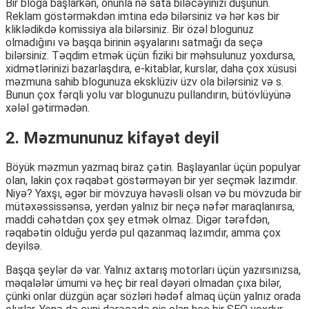
Bir bloga başlarkən, onunla nə sata biləcəyinizi düşünün.
Reklam göstərməkdən imtina edə bilərsiniz və hər kəs bir
kliklədikdə komissiya ala bilərsiniz. Bir özəl blogunuz
olmadığını və başqa birinin əşyalarını satmağı da seçə
bilərsiniz. Təqdim etmək üçün fiziki bir məhsulunuz yoxdursa,
xidmətlərinizi bazarlaşdıra, e-kitablar, kurslar, daha çox xüsusi
məzmuna sahib blogunuza eksklüziv üzv ola bilərsiniz və s.
Bunun çox fərqli yolu var blogunuzu pullandırın, bütövlüyünə
xələl gətirmədən.
2. Məzmununuz kifayət deyil
Böyük məzmun yazmaq biraz çətin. Başlayanlar üçün populyar
olan, lakin çox rəqabət göstərməyən bir yer seçmək lazımdır.
Niyə? Yaxşı, əgər bir mövzuya həvəsli olsan və bu mövzuda bir
mütəxəssissənsə, yerdən yalnız bir neçə nəfər maraqlanırsa,
maddi cəhətdən çox şey etmək olmaz. Digər tərəfdən,
rəqabətin olduğu yerdə pul qazanmaq lazımdır, amma çox
deyilsə.
Başqa şeylər də var. Yalnız axtarış motorları üçün yazırsınızsa,
məqalələr ümumi və heç bir real dəyəri olmadan çıxa bilər,
çünki onlar düzgün açar sözləri hədəf almaq üçün yalnız orada