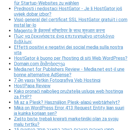
für Startup-Websites zu wählen
Prednosti i nedostaci HostGator - Je li HostGator još
uvijek dobar izbor?
Visió general del certificat SSL HostGator gratuït i com
instal·lar-lo
Magento के ईकामर्स सॉफ्टवेयर के साथ शुरुआत करना
Πώς να ξεκινήσετε ένα επιτυχημένο ιστολόγιο
βιβλίων;
Effetti positivi e negativi dei social media sulla nostra
vita
HostGator è buono per l’hosting di siti Web WordPress?
Domain.com მიმოხილვა
Media.net for Publishers Review - Media.net est-il une
bonne alternative AdSense?
7 Ən yaxşı Yetkin Fotoqrafiya Veb Hostinqi
HostPapa Review
Kako pronaći najboljeg pružatelja usluga web hostinga
za PHP?
Mi az a Plesk? Használjon Plesk-alapú webtárhelyt?
Mikä on WordPress Error 413 Request Entity liian suuri
ja kuinka korjaan sen?
Zašto biste trebali kreirati marketinški plan za svoju
malu tvrtku?
15 ספקי האירוח הטובים ביותר במאגר מסד הנתונים