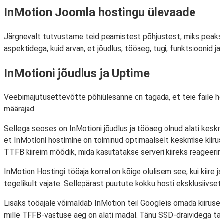
InMotion Joomla hostingu ülevaade
Järgnevalt tutvustame teid peamistest põhjustest, miks peaks
aspektidega, kuid arvan, et jõudlus, tööaeg, tugi, funktsioonid j
InMotioni jõudlus ja Uptime
Veebimajutusettevõtte põhiülesanne on tagada, et teie faile ho
määrajad.
Sellega seoses on InMotioni jõudlus ja tööaeg olnud alati ke
et InMotioni hostimine on toiminud optimaalselt keskmise kiirus
TTFB kiireim mõõdik, mida kasutatakse serveri kiireks reageeri
InMotion Hostingi tööaja korral on kõige olulisem see, kui kiir
tegelikult vajate. Sellepärast puutute kokku hosti eksklusiivse
Lisaks tööajale võimaldab InMotion teil Google’is omada kiiruse
mille TFFB-vastuse aeg on alati madal. Tänu SSD-draividega tä