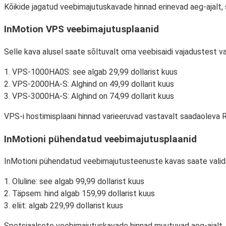
Kõikide jagatud veebimajutuskavade hinnad erinevad aeg-ajalt,
InMotion VPS veebimajutusplaanid
Selle kava alusel saate sõltuvalt oma veebisaidi vajadustest va
1. VPS-1000HA0S: see algab 29,99 dollarist kuus
2. VPS-2000HA-S: Alghind on 49,99 dollarit kuus
3. VPS-3000HA-S: Alghind on 74,99 dollarit kuus
VPS-i hostimisplaani hinnad varieeruvad vastavalt saadaoleva RAM
InMotioni pühendatud veebimajutusplaanid
InMotioni pühendatud veebimajutusteenuste kavas saate valida j
1. Oluline: see algab 99,99 dollarist kuus
2. Täpsem: hind algab 159,99 dollarist kuus
3. eliit: algab 229,99 dollarist kuus
Spetsiaalsete veebimajutuskavade hinnad muutuvad aeg-ajalt, 