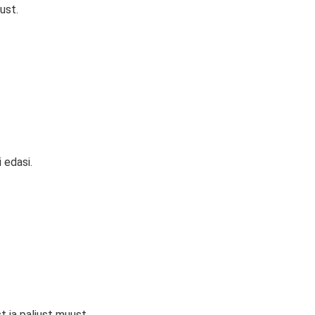
ust.
 edasi.
 ja paljust muust.