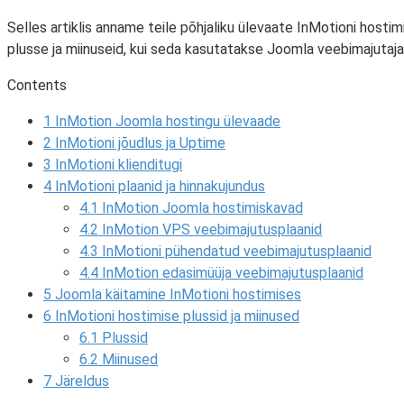
Selles artiklis anname teile põhjaliku ülevaate InMotioni hostim
plusse ja miinuseid, kui seda kasutatakse Joomla veebimajutaja
Contents
1
InMotion Joomla hostingu ülevaade
2
InMotioni jõudlus ja Uptime
3
InMotioni klienditugi
4
InMotioni plaanid ja hinnakujundus
4.1
InMotion Joomla hostimiskavad
4.2
InMotion VPS veebimajutusplaanid
4.3
InMotioni pühendatud veebimajutusplaanid
4.4
InMotion edasimüüja veebimajutusplaanid
5
Joomla käitamine InMotioni hostimises
6
InMotioni hostimise plussid ja miinused
6.1
Plussid
6.2
Miinused
7
Järeldus