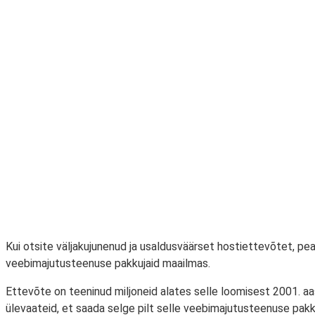
Kui otsite väljakujunenud ja usaldusväärset hostiettevõtet, p
veebimajutusteenuse pakkujaid maailmas.
Ettevõte on teeninud miljoneid alates selle loomisest 2001. a
ülevaateid, et saada selge pilt selle veebimajutusteenuse pakk