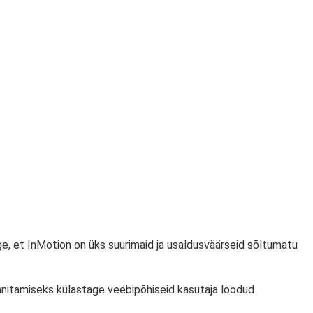
e, et InMotion on üks suurimaid ja usaldusväärseid sõltumatu
nnitamiseks külastage veebipõhiseid kasutaja loodud