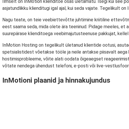
Ilmselt on InMotion klienditoe osas ületamatu. Isegi kui see pol
asjatundlikku klienditugi igal ajal, kui seda vajate. Tegelikult on
Nagu teate, on teie veebiettevõtte juhtimine kriitiline ettevõtm
eest saama seda, mida olete ära teeninud. Pidage meeles, et aeg
suurepärase klienditoega veebimajutusteenuse pakkujat, kellel 
InMotion Hosting on tegelikult ületanud klientide ootusi, asu
spetsialistidest võetakse tööle ja neile antakse piisavalt aega
hostimisprobleeme, võite alati oodata õigeaegset reageerimi
võtate nendega ühendust telefoni, e-posti või live-vestlusfoor
InMotioni plaanid ja hinnakujundus