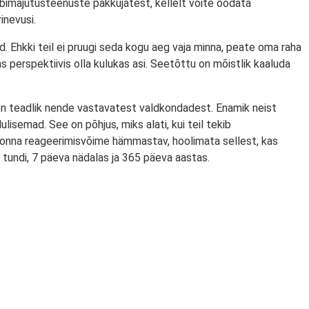
veebimajutusteenuste pakkujatest, kellelt võite oodata
inevusi.
d. Ehkki teil ei pruugi seda kogu aeg vaja minna, peate oma raha
s perspektiivis olla kulukas asi. Seetõttu on mõistlik kaaluda
on teadlik nende vastavatest valdkondadest. Enamik neist
isemad. See on põhjus, miks alati, kui teil tekib
onna reageerimisvõime hämmastav, hoolimata sellest, kas
tundi, 7 päeva nädalas ja 365 päeva aastas.