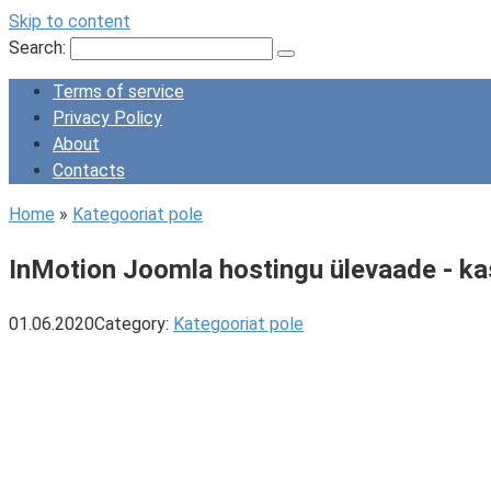
Skip to content
Search:
Terms of service
Privacy Policy
About
Contacts
Home
»
Kategooriat pole
InMotion Joomla hostingu ülevaade - ka
01.06.2020
Category:
Kategooriat pole