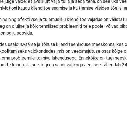
e julge väide, et avalikult välja tulla ja seda teha, on see üks 
 InMotioni kaudu klienditoe saamise ja käitlemise viisides tõelisi er
ine ning efektiivse ja tulemusliku klienditoe vajadus on välistatu
 on oluline ja kõik tehnilised probleemid teie poolel võivad pika
on palju soovida.
tades usaldusväärse ja tõhusa klienditeeninduse meeskonna, kes 
 koolitamiseks valdkondades, mis on veebimajutuse osas kõige olul
st oma probleemile toimiva lahendusega. Ennekõike on tugimeesk
umite kaudu. Ja see tugi on saadaval kogu aeg, see tähendab 24 