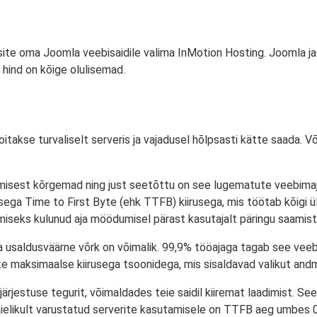
ite oma Joomla veebisaidile valima InMotion Hosting. Joomla jao
a hind on kõige olulisemad.
itakse turvaliselt serveris ja vajadusel hõlpsasti kätte saada. 
skmisest kõrgemad ning just seetõttu on see lugematute veebima
ega Time to First Byte (ehk TTFB) kiirusega, mis töötab kõigi ül
miseks kulunud aja möödumisel pärast kasutajalt päringu saamist
e ja usaldusväärne võrk on võimalik. 99,9% tööajaga tagab see ve
te maksimaalse kiirusega tsoonidega, mis sisaldavad valikut andme
järjestuse tegurit, võimaldades teie saidil kiiremat laadimist. Se
ielikult varustatud serverite kasutamisele on TTFB aeg umbes 0