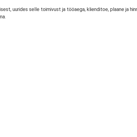
isest, uurides selle toimivust ja tööaega, klienditoe, plaane ja h
na.