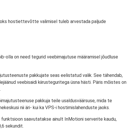
ks hostiettevõtte valimisel tuleb arvestada paljude
Võib-olla on need tegurid veebimajutuse määramisel jõudluse
jutusteenuste pakkujate seas eelistatud valik. See tähendab,
ejäänud veebisaidi kiirusteguritega üsna hästi. Päris mõistes on
.
ebimajutusteenuse pakkuja teile usaldusväärsuse, mida te
keskusi nii äri- kui ka VPS-i hostimislahenduste jaoks.
e funktsioon saavutatakse ainult InMotioni serverite kaudu,
,6 sekundit.