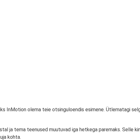
eaks InMotion olema teie otsinguloendis esimene. Ütlematagi selg
astal ja tema teenused muutuvad iga hetkega paremaks. Selle ki
uja kohta.