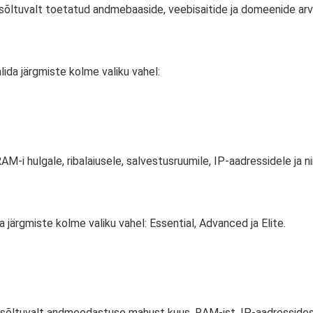
 sõltuvalt toetatud andmebaaside, veebisaitide ja domeenide arv
lida järgmiste kolme valiku vahel:
-i hulgale, ribalaiusele, salvestusruumile, IP-aadressidele ja nii
ärgmiste kolme valiku vahel: Essential, Advanced ja Elite.
sõltuvalt andmeedastuse mahust kuus, RAM-ist, IP-aadressidest