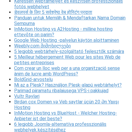
Keressen webtárhelyet és készítsen professzionális
fotós webhelyet
डेवलपर्स के लिए 5 सर्वश्रेष्ठ वेब होस्टिंग प्रदाता
Panduan untuk Memilih & Mendaftarkan Nama Domain
Sempurna
InMotion Hosting vs A2Hosting - milline hosting
ettevõte on parim?
Google Web Hosting -palvelun käytön aloittaminen
Weebly.com მიმოხილვები
5 legjobb webtárhely-szolgáltató fejlesztők számára
5 Meilleur hébergement Web pour les sites Web de
petites entreprises
Com crear un lloc web per a una organització sense
ànim de lucre amb WordPress?
BoldGrid-arvostelu
Mi az a Plesk? Használjon Plesk-alapú webtárhelyt?
Parimad piiramatu ribalaiusega VPS-i pakkujad
Vultr Rəyləri
Birdən çox Domen və Veb saytlar üçün 20 Ən Yaxşı
Hosting
InMotion Hosting vs BlueHost - Welcher Hosting-
Anbieter ist der beste?
6 legjobb Joomla-alternatíva professzionális
webhelyek készítéséhez