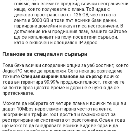
голямо, ако вземете предвид всички неограничени
неща, които получавате с плана. Той идва с
дисково пространство от 125 GB, честотната
лента е 5000 GB и този път всички бази данни,
паркирани домейни и акаунти са неограничени. В
допълнение към предишния план, вашите сайтове
ще се изпълняват на полу-посветени сървъри,
като е включен и специален IP адрес.
Планове за специални сървъри
Това бяха всички споделени опции за уеб хостинг, които
JaguarPC може да предложи. Сега нека да разгледаме
техните
Специализирани планове за сървър
всичко
това ви гарантира 99,99% продължителност, така че те
са почти през цялото време и дори не е нужно да се
притеснявате.
Можете да избирате от четири плана и всички те ще ви
дадат 10Mbps нерегламентирана честотна лента,
неограничен трафик, root достъп и възможност за
рестартиране на системата от разстояние. Освен това
ще можете да внедрявате всички видове ядра и да