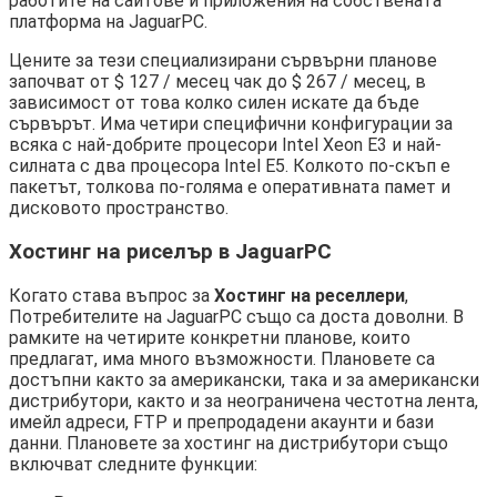
работите на сайтове и приложения на собствената
платформа на JaguarPC.
Цените за тези специализирани сървърни планове
започват от $ 127 / месец чак до $ 267 / месец, в
зависимост от това колко силен искате да бъде
сървърът. Има четири специфични конфигурации за
всяка с най-добрите процесори Intel Xeon E3 и най-
силната с два процесора Intel E5. Колкото по-скъп е
пакетът, толкова по-голяма е оперативната памет и
дисковото пространство.
Хостинг на риселър в JaguarPC
Когато става въпрос за
Хостинг на реселлери
,
Потребителите на JaguarPC също са доста доволни. В
рамките на четирите конкретни планове, които
предлагат, има много възможности. Плановете са
достъпни както за американски, така и за американски
дистрибутори, както и за неограничена честотна лента,
имейл адреси, FTP и препродадени акаунти и бази
данни. Плановете за хостинг на дистрибутори също
включват следните функции: