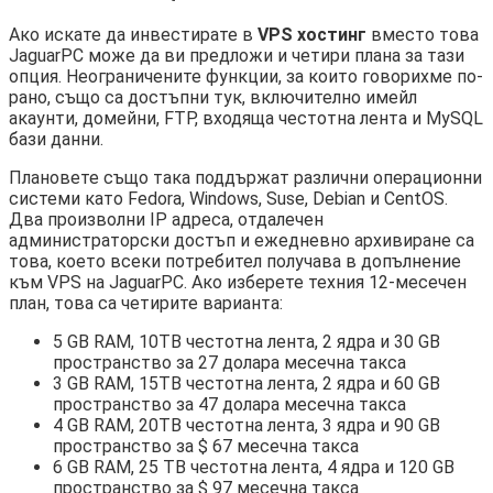
Ако искате да инвестирате в
VPS хостинг
вместо това
JaguarPC може да ви предложи и четири плана за тази
опция. Неограничените функции, за които говорихме по-
рано, също са достъпни тук, включително имейл
акаунти, домейни, FTP, входяща честотна лента и MySQL
бази данни.
Плановете също така поддържат различни операционни
системи като Fedora, Windows, Suse, Debian и CentOS.
Два произволни IP адреса, отдалечен
администраторски достъп и ежедневно архивиране са
това, което всеки потребител получава в допълнение
към VPS на JaguarPC. Ако изберете техния 12-месечен
план, това са четирите варианта:
5 GB RAM, 10TB честотна лента, 2 ядра и 30 GB
пространство за 27 долара месечна такса
3 GB RAM, 15TB честотна лента, 2 ядра и 60 GB
пространство за 47 долара месечна такса
4 GB RAM, 20TB честотна лента, 3 ядра и 90 GB
пространство за $ 67 месечна такса
6 GB RAM, 25 TB честотна лента, 4 ядра и 120 GB
пространство за $ 97 месечна такса