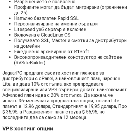
Разрешението е позволено
Профилите могат да бъдат мигрирани (ограничени
до 25)
Напълно безплатен Rapid SSL
Персонализиране на именни сървъри
Litespeed уеб сървър е включен
Включена е CloudLinux OS
Получавате SSL, Master и сметки за дистрибутори
на домейни
Ежедневно архивиране от R1Soft
Високопроизводителен конструктор на сайтове
(RVSiteBuilder)
JaguarPC предлага своите хостинг планове за
дистрибутори с cPanel, а най-евтиният план, наречен
Lite, ви дава 10% отстъпка, ако препродавате
специализирани или VPS сървъри, докато най-големият
Advanced план идва с 20% отстъпка. Да кажем, че
искате 36-месечната предплатена опция, тогава Lite
планът е 12,96 долара, Стандартният е 19,95 долара, Про
$ 35,95, а Разширеният план струва $ 56,95, но
последните два са само за 12 месеца.
VPS хостинг опции