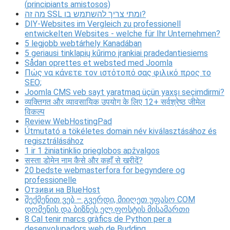
(principiants amistosos)
מה זה SSL ומתי צריך להשתמש בו?
DIY-Websites im Vergleich zu professionell
entwickelten Websites - welche für Ihr Unternehmen?
5 legjobb webtárhely Kanadában
5 geriausi tinklapių kūrimo įrankiai pradedantiesiems
Sådan oprettes et websted med Joomla
Πώς να κάνετε τον ιστότοπό σας φιλικό προς το
SEO;
Joomla CMS veb sayt yaratmaq üçün yaxşı seçimdirmi?
व्यक्तिगत और व्यावसायिक उपयोग के लिए 12+ सर्वश्रेष्ठ जीमेल
विकल्प
Review WebHostingPad
Útmutató a tökéletes domain név kiválasztásához és
regisztrálásához
1 ir 1 žiniatinklio prieglobos apžvalgos
सस्ता डोमेन नाम कैसे और कहाँ से खरीदें?
20 bedste webmasterfora for begyndere og
professionelle
Отзиви на BlueHost
შექმენით ვებ – გვერდი, მიიღეთ უფასო COM
დომენის და ბიზნეს ელ.ფოსტის მისამართი
8 Cal tenir marcs gràfics de Python per a
desenvolupadors web de Budding