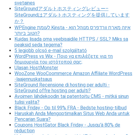
svetaines
SiteGroundアダルトホスティングレビュー–
SiteGroundはアダルトホスティングを提供しています
か？
WPEngine לעומת Kinsta - איזה מארח וורדפרס מנוהל הוא
הטוב ביותר?
Kuidas lisada oma veebisaidile HTTPS / SSL? Miks sa
peaksid seda tegema?
5 legjobb olcsó e-mail szolgáltató
WordPress vs Wix - Ποιο να επιλέξετε για τη
δημιουργία του ιστότοπού σας;
Ulasan HostMonster
WooZone WooCoommerce Amazon Affiliate WordPress
-laajennuskatsaus
SiteGround Recensione di hosting per adulti -
SiteGround offre hosting per adulti?
Avoimen lähdekoodin tai patentoitu CMS - mitkä sinun
tulisi valita?
Black Friday - Op til 99% FRA - Bedste hosting-tilbud
Haruskah Anda Mengoptimalkan Situs Web Anda untuk
Pencarian Suara?
Coupons HostGator Black Friday - Jusqu’à 80% de
réduction