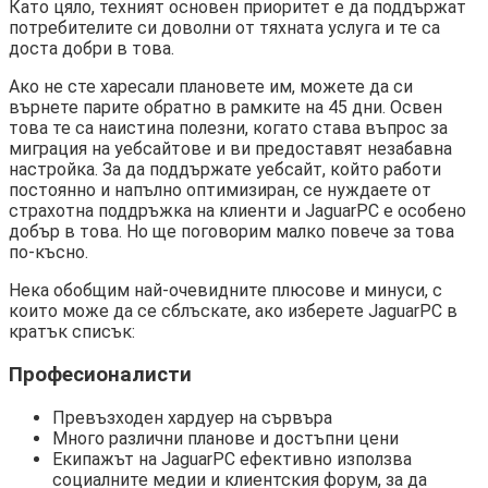
Като цяло, техният основен приоритет е да поддържат
потребителите си доволни от тяхната услуга и те са
доста добри в това.
Ако не сте харесали плановете им, можете да си
върнете парите обратно в рамките на 45 дни. Освен
това те са наистина полезни, когато става въпрос за
миграция на уебсайтове и ви предоставят незабавна
настройка. За да поддържате уебсайт, който работи
постоянно и напълно оптимизиран, се нуждаете от
страхотна поддръжка на клиенти и JaguarPC е особено
добър в това. Но ще поговорим малко повече за това
по-късно.
Нека обобщим най-очевидните плюсове и минуси, с
които може да се сблъскате, ако изберете JaguarPC в
кратък списък:
Професионалисти
Превъзходен хардуер на сървъра
Много различни планове и достъпни цени
Екипажът на JaguarPC ефективно използва
социалните медии и клиентския форум, за да