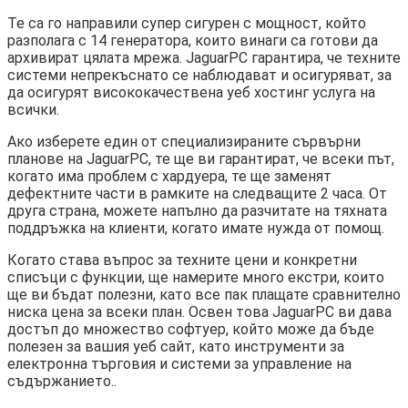
Те са го направили супер сигурен с мощност, който
разполага с 14 генератора, които винаги са готови да
архивират цялата мрежа. JaguarPC гарантира, че техните
системи непрекъснато се наблюдават и осигуряват, за
да осигурят висококачествена уеб хостинг услуга на
всички.
Ако изберете един от специализираните сървърни
планове на JaguarPC, те ще ви гарантират, че всеки път,
когато има проблем с хардуера, те ще заменят
дефектните части в рамките на следващите 2 часа. От
друга страна, можете напълно да разчитате на тяхната
поддръжка на клиенти, когато имате нужда от помощ.
Когато става въпрос за техните цени и конкретни
списъци с функции, ще намерите много екстри, които
ще ви бъдат полезни, като все пак плащате сравнително
ниска цена за всеки план. Освен това JaguarPC ви дава
достъп до множество софтуер, който може да бъде
полезен за вашия уеб сайт, като инструменти за
електронна търговия и системи за управление на
съдържанието..