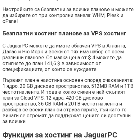
Настройките са безплатни за всички планове и можете
да избирате от три контролни панела: WHM, Plesk и
cPanel.
Безплатни хостинг планове за VPS хостинг
С JaguarPC можете да имате облачен VPS в Атланта,
Далас и Ню Йорк и всеки от тях има набор от осем
различни планове. От малка цена от $ 4 можете да
стигнете до план 141,6 $ в зависимост от
спецификациите, от които се нуждаете.
Първият план е наистина основен според очакванията:
1 ядро, 20 GB дисково пространство, 512MB RAM и 1TB
честотна лента. И това е колко силен е най-скъпият
план за Cloud VPS: 12 ядра, 420 GB дисково
пространство, 36 GB RAM и 20TB честотна лента и
разбира се всеки план си струва парите, тъй като те
винаги се стремят да поддържат цените си достъпни
за всички.
Функции за хостинг на JaguarPC