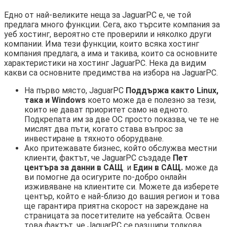
Едно от най-великите неща за JaguarPC е, че той
предлага много функции. Сега, ако търсите компания за
уеб хостинг, вероятно сте проверили и няколко други
компании. Има тези функции, които всяка хостинг
компания предлага, а има и такива, които са основните
характеристики на хостинг JaguarPC. Нека да видим
какви са основните предимства на избора на JaguarPC.
На първо място, JaguarPC
Поддържа както Linux,
така и Windows
което може да е полезно за тези,
които не дават приоритет само на едното.
Подкрепата им за две ОС просто показва, че те не
мислят два пъти, когато става въпрос за
инвестиране в тяхното оборудване.
Ако притежавате бизнес, който обслужва местни
клиенти, фактът, че JaguarPC създаде
Пет
центъра за данни в САЩ
. и
Един в САЩ.
може да
ви помогне да осигурите по-добро онлайн
изживяване на клиентите си. Можете да изберете
център, който е най-близо до вашия регион и това
ще гарантира приятна скорост на зареждане на
страницата за посетителите на уебсайта. Освен
това фактът, че JaguarPC се разшири толкова