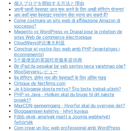
個人ブログを開始する方法と理由
अपनी पहली वेबसाइट आज शुरू करने के लिए अच्छी होस्टिंग योजनाएं
आप कहाँ मुफ्त वेबसाइट प्रवासन सेवा प्राप्त कर सकते हैं?
Come costruire un sito web di affiliazione Amazon di
successo?
Magento vs WordPress vs Drupal pour la création de
sites Web de commerce électronique
CloudWays评论澳大利亚
Construir el vostre lloc web amb PHP (avantatges i
inconvenients)
5个最便宜的英国托管服务提供商
Bir iPad ilə peşəkar bir veb saytını necə yaratmaq olar?
WooServersレビュー
वेब होस्टिंग, डोमेन नाम और वेबसाइटों के लिए अंतिम गाइड
Critique de Netfirms.com
Je li bloganje doista mrtvo? Što biste trebali učiniti?
PHP vs Java - Hvilken skal du bruge til dit næste
projekt?
MaxCDN-gennemgang - Hvorfor skal du overveje det?
Bloggaamisen kehitys - lyhyt kuvaus
Főbb okok, amelyek miatt a Joomla webhelyét
feltörték
Com crear un lloc web professional amb WordPress