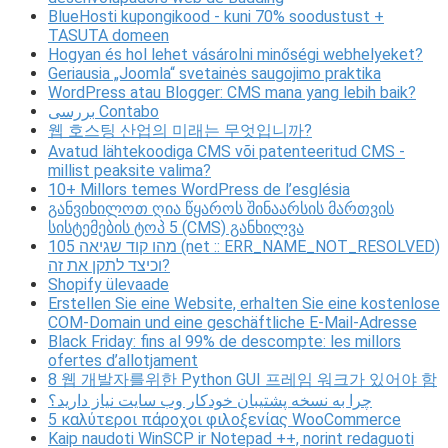
BlueHosti kupongikood - kuni 70% soodustust +
TASUTA domeen
Hogyan és hol lehet vásárolni minőségi webhelyeket?
Geriausia „Joomla“ svetainės saugojimo praktika
WordPress atau Blogger: CMS mana yang lebih baik?
بررسی Contabo
웹 호스팅 산업의 미래는 무엇입니까?
Avatud lähtekoodiga CMS või patenteeritud CMS -
millist peaksite valima?
10+ Millors temes WordPress de l’església
განვიხილოთ ღია წყაროს შინაარსის მართვის
სისტემების ტოპ 5 (CMS) განხილვა
מהו קוד שגיאה 105 (net :: ERR_NAME_NOT_RESOLVED)
וכיצד לתקן את זה?
Shopify ülevaade
Erstellen Sie eine Website, erhalten Sie eine kostenlose
COM-Domain und eine geschäftliche E-Mail-Adresse
Black Friday: fins al 99% de descompte: les millors
ofertes d’allotjament
8 웹 개발자를위한 Python GUI 프레임 워크가 있어야 함
چرا به نسخه پشتیبان خودکار وب سایت نیاز دارید؟
5 καλύτεροι πάροχοι φιλοξενίας WooCommerce
Kaip naudoti WinSCP ir Notepad ++, norint redaguoti