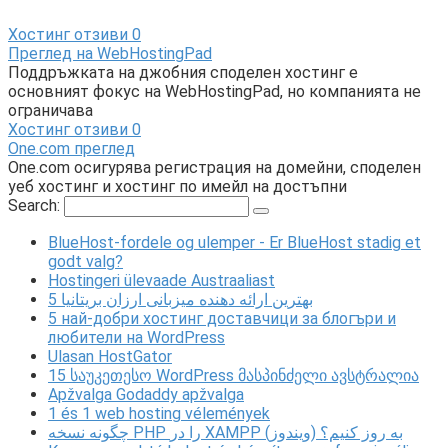
Хостинг отзиви
0
Преглед на WebHostingPad
Поддръжката на джобния споделен хостинг е
основният фокус на WebHostingPad, но компанията не
ограничава
Хостинг отзиви
0
One.com преглед
One.com осигурява регистрация на домейни, споделен
уеб хостинг и хостинг по имейл на достъпни
Search:
BlueHost-fordele og ulemper - Er BlueHost stadig et
godt valg?
Hostingeri ülevaade Austraaliast
5 بهترین ارائه دهنده میزبانی ارزان بریتانیا
5 най-добри хостинг доставчици за блогъри и
любители на WordPress
Ulasan HostGator
15 საუკეთესო WordPress მასპინძელი ავსტრალია
Apžvalga Godaddy apžvalga
1 és 1 web hosting vélemények
چگونه نسخه PHP را در XAMPP (ویندوز) به روز کنیم؟