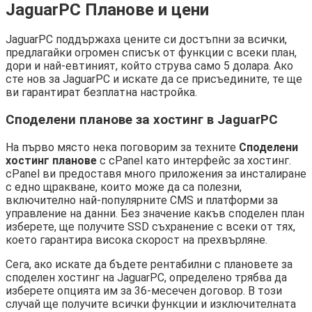
JaguarPC Планове и цени
JaguarPC поддържаха цените си достъпни за всички,
предлагайки огромен списък от функции с всеки план,
дори и най-евтиният, който струва само 5 долара. Ако
сте нов за JaguarPC и искате да се присъедините, те ще
ви гарантират безплатна настройка.
Споделени планове за хостинг в JaguarPC
На първо място нека поговорим за техните
Споделени
хостинг планове
с cPanel като интерфейс за хостинг.
cPanel ви предоставя много приложения за инсталиране
с едно щракване, които може да са полезни,
включително най-популярните CMS и платформи за
управление на данни. Без значение какъв споделен план
изберете, ще получите SSD съхранение с всеки от тях,
което гарантира висока скорост на прехвърляне.
Сега, ако искате да бъдете рентабилни с плановете за
споделен хостинг на JaguarPC, определено трябва да
изберете опцията им за 36-месечен договор. В този
случай ще получите всички функции и изключителната