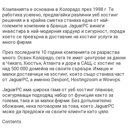
Компанията е основана в Колорадо през 1998 г. Те
работиха усилено, предлагайки различни уеб хостинг
решения и в крайна сметка станаха една от най-
големите компании в бранша. JaguarPC винаги
инвестира в най-модерния хардуер и сигурност, поради
което се превърна в доставчик на хостинг услуги за
много фирми.
През последните 10 години компанията се разраства
много. Освен Колорадо, сега те имат центрове за данни
в Чикаго, Хюстън, Атланта и дори в САЩ, с хостинг на
над 500 000 домейна на своите сървъри. Имаше и
малки доставчици на хостинг, които също станаха част
от JaguarPC, а именно Devpont, Hostingzoom и Wowvps.
JaguarPC има широка гама от уеб хостинг планове,
осигуряващи подходящ набор от функции както за
големи, така и за малки фирми. Без допълнително
обожание, нека поговорим за това, което JaguarPC
може да предложи на своите клиенти като цяло.
Contents