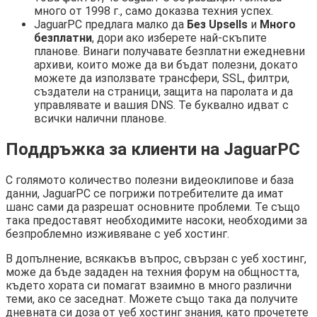
много от 1998 г., само доказва техния успех.
JaguarPC предлага малко да
Без Upsells
и
Много
безплатни
, дори ако изберете най-скъпите
планове. Винаги получавате безплатни ежедневни
архиви, които може да ви бъдат полезни, докато
можете да използвате трансфери, SSL, филтри,
създатели на страници, защита на паролата и да
управлявате и вашия DNS. Те буквално идват с
всички налични планове.
Поддръжка за клиенти на JaguarPC
С голямото количество полезни видеоклипове и база
данни, JaguarPC се погрижи потребителите да имат
шанс сами да разрешат основните проблеми. Те също
така предоставят необходимите насоки, необходими за
безпроблемно изживяване с уеб хостинг.
В допълнение, всякакъв въпрос, свързан с уеб хостинг,
може да бъде зададен на техния форум на общността,
където хората си помагат взаимно в много различни
теми, ако се заседнат. Можете също така да получите
дневната си доза от уеб хостинг знания, като прочетете