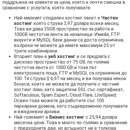
поддръжка на клиенти за цена, която е почти смешна в
сравнение с услугата, която получавате.
Най-малкият споделен хостинг пакет е
Частен
хостинг
която струва 3,97 долара всеки месец.
Това ви дава 35GB пространство за работа и
100GB честотна лента за началници. Имейл, FTP
акаунти и MySQL бази данни са доста ограничени,
въпреки че можете да имате максимум 25 от
трите комбинирани.
Вторият план е
уеб хостинг
и се предлага с
дисково пространство от 75 GB, по-голяма
честотна лента от 1000 GB и този път
електронната поща, FTP и MySQL са ограничени до
100. Тя струва $ 6,97 на месец и ви получава някои
бонуси, които не можете да получите с частния
хостинг план, като защитена SSL със сертификат,
Softaculous, Spam Expert, Cloud Flare, LiteSpeed.
Освен това можете да работите със 100
паркирани домена, като същевременно получавате
и ежедневни архиви.
Най-големият е
Бизнес хостинг
с 25,94 долара
месечна цена. Това е много по-голямо в сравнение
с предходните две, но всъщност не е толкова