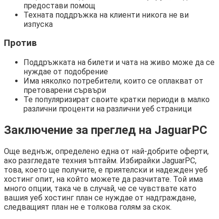
предостави помощ
Техната поддръжка на клиенти никога не ви
изпуска
Против
Поддръжката на билети и чата на живо може да се
нуждае от подобрение
Има няколко потребители, които се оплакват от
претоварени сървъри
Те популяризират своите кратки периоди в малко
различни проценти на различни уеб страници
Заключение за преглед на JaguarPC
Още веднъж, определено една от най-добрите оферти,
ако разгледате техния ъптайм. Избирайки JaguarPC,
това, което ще получите, е приятелски и надежден уеб
хостинг опит, на който можете да разчитате. Той има
много опции, така че в случай, че се чувствате като
вашия уеб хостинг план се нуждае от надграждане,
следващият план не е толкова голям за скок.