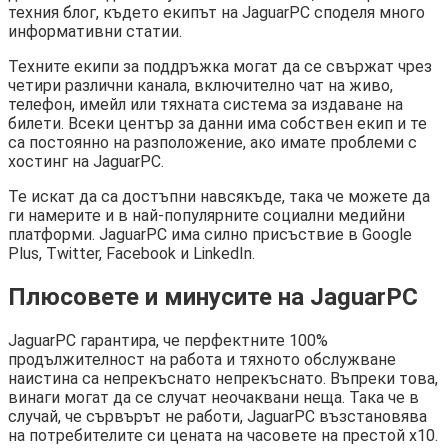
техния блог, където екипът на JaguarPC споделя много
информативни статии.
Техните екипи за поддръжка могат да се свържат чрез
четири различни канала, включително чат на живо,
телефон, имейл или тяхната система за издаване на
билети. Всеки център за данни има собствен екип и те
са постоянно на разположение, ако имате проблеми с
хостинг на JaguarPC.
Те искат да са достъпни навсякъде, така че можете да
ги намерите и в най-популярните социални медийни
платформи. JaguarPC има силно присъствие в Google
Plus, Twitter, Facebook и LinkedIn.
Плюсовете и минусите на JaguarPC
JaguarPC гарантира, че перфектните 100%
продължителност на работа и тяхното обслужване
наистина са непрекъснато непрекъснато. Въпреки това,
винаги могат да се случат неочаквани неща. Така че в
случай, че сървърът не работи, JaguarPC възстановява
на потребителите си цената на часовете на престой x10.