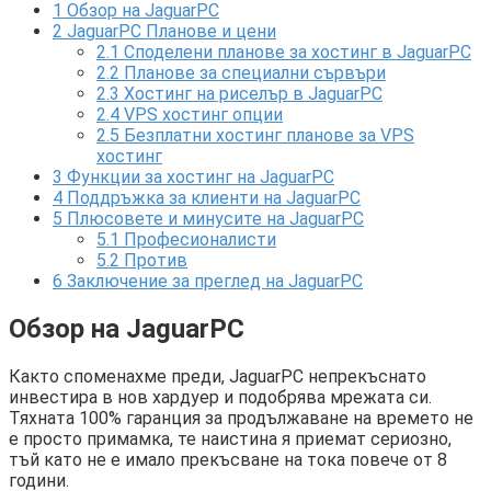
1
Обзор на JaguarPC
2
JaguarPC Планове и цени
2.1
Споделени планове за хостинг в JaguarPC
2.2
Планове за специални сървъри
2.3
Хостинг на риселър в JaguarPC
2.4
VPS хостинг опции
2.5
Безплатни хостинг планове за VPS
хостинг
3
Функции за хостинг на JaguarPC
4
Поддръжка за клиенти на JaguarPC
5
Плюсовете и минусите на JaguarPC
5.1
Професионалисти
5.2
Против
6
Заключение за преглед на JaguarPC
Обзор на JaguarPC
Както споменахме преди, JaguarPC непрекъснато
инвестира в нов хардуер и подобрява мрежата си.
Тяхната 100% гаранция за продължаване на времето не
е просто примамка, те наистина я приемат сериозно,
тъй като не е имало прекъсване на тока повече от 8
години.