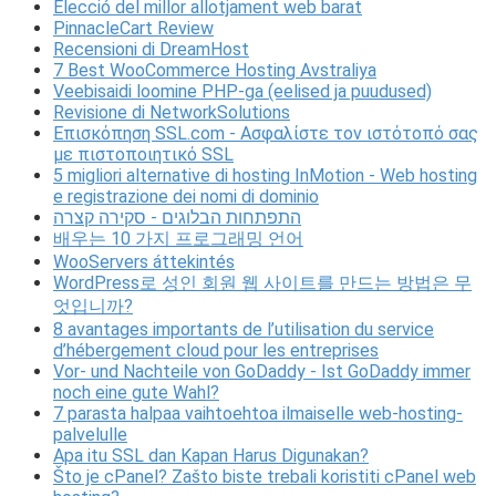
Elecció del millor allotjament web barat
PinnacleCart Review
Recensioni di DreamHost
7 Best WooCommerce Hosting Avstraliya
Veebisaidi loomine PHP-ga (eelised ja puudused)
Revisione di NetworkSolutions
Επισκόπηση SSL.com - Ασφαλίστε τον ιστότοπό σας
με πιστοποιητικό SSL
5 migliori alternative di hosting InMotion - Web hosting
e registrazione dei nomi di dominio
התפתחות הבלוגים - סקירה קצרה
배우는 10 가지 프로그래밍 언어
WooServers áttekintés
WordPress로 성인 회원 웹 사이트를 만드는 방법은 무
엇입니까?
8 avantages importants de l’utilisation du service
d’hébergement cloud pour les entreprises
Vor- und Nachteile von GoDaddy - Ist GoDaddy immer
noch eine gute Wahl?
7 parasta halpaa vaihtoehtoa ilmaiselle web-hosting-
palvelulle
Apa itu SSL dan Kapan Harus Digunakan?
Što je cPanel? Zašto biste trebali koristiti cPanel web