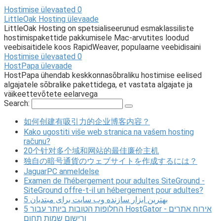
Hostimise ülevaated
0
LittleOak Hosting ülevaade
LittleOak Hosting on spetsialiseerunud esmaklassiliste
hostimispakettide pakkumisele Mac-arvutites loodud
veebisaitidele koos RapidWeaver, populaarne veebidisaini
Hostimise ülevaated
0
HostPapa ülevaade
HostPapa ühendab keskkonnasõbraliku hostimise eelised
algajatele sõbralike pakettidega, et vastata algajate ja
väikeettevõtete eelarvega
Search:
如何创建有吸引力的企业博客内容？
Kako ugostiti više web stranica na vašem hosting
računu?
20个针对多个域和网站的最佳廉价主机
独自の暗号通貨のウェブサイトを作成するには？
JaguarPC anmeldelse
Examen de l’hébergement pour adultes SiteGround -
SiteGround offre-t-il un hébergement pour adultes?
5 بهترین ابزار سازنده وب سایت برای مبتدیان
5 החלופות הטובות ביותר עבור HostGator - אירוח אתרים
ורישום שמות תחום