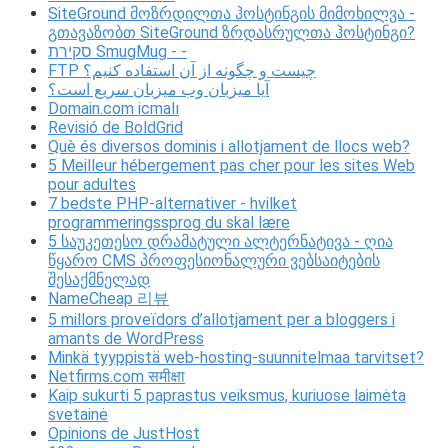
SiteGround მოზრდილთა ჰოსტინგის მიმოხილვა -
გთავაზობთ SiteGround ზრდასრულთა ჰოსტინგი?
סקירת SmugMug - -
FTP چیست و چگونه از آن استفاده کنیم؟
آیا میزبان وب میزبان سریع است؟
Domain.com icmalı
Revisió de BoldGrid
Què és diversos dominis i allotjament de llocs web?
5 Meilleur hébergement pas cher pour les sites Web
pour adultes
7 bedste PHP-alternativer - hvilket
programmeringssprog du skal lære
5 საუკეთესო დრამატული ალტერნატივა - ღია
წყარო CMS პროფესიონალური ვებსაიტების
შესაქმნელად
NameCheap 리뷰
5 millors proveïdors d’allotjament per a bloggers i
amants de WordPress
Minkä tyyppistä web-hosting-suunnitelmaa tarvitset?
Netfirms.com समीक्षा
Kaip sukurti 5 paprastus veiksmus, kuriuose laimėta
svetainė
Opinions de JustHost