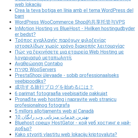
web lokaciju
Crea la teva botiga en línia amb el tema WordPress del
barri
WordPress WooCommerce Shop的共享托管与VPS
InMotion Hosting vs BlueHost - Hvilken hostingudbyder
er bedst?
Τρόπος εναλλαγής παρόχων φιλοξενίας
ιστοσελίδων χωρίς χρόνο διακοπής λειτουργίας
Πώς να ξεκινήσετε μια εταιρεία Web Hosting με
λογαριασμό μεταπωλητή;
Αναθεώρηση Contabo
סקירת WooServers
PrestaShopi ülevaade - sobib professionaalseks
veebipoodiks?
成功する旅行ブログを始めるには？
6 parimat fotograafia veebisaitide pakkujat
Pronađite web hosting i napravite web stranicu
profesionalnog fotografa
5 millors allotjaments web al Canadà
10 بهترین خدمات میزبانی وب رایگان
Bluehost срещу HostGator - кой уеб хостинг е най-
добър?
Kako stvoriti vlastitu web lokaciju kriptovaluta?