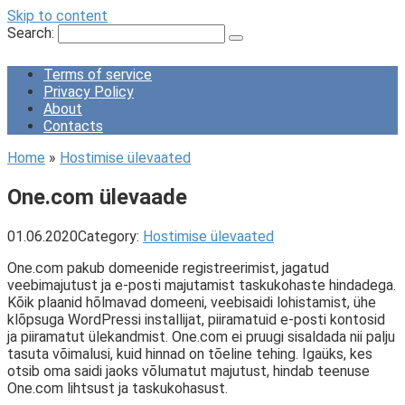
Skip to content
Search:
Terms of service
Privacy Policy
About
Contacts
Home
»
Hostimise ülevaated
One.com ülevaade
01.06.2020
Category:
Hostimise ülevaated
One.com pakub domeenide registreerimist, jagatud
veebimajutust ja e-posti majutamist taskukohaste hindadega.
Kõik plaanid hõlmavad domeeni, veebisaidi lohistamist, ühe
klõpsuga WordPressi installijat, piiramatuid e-posti kontosid
ja piiramatut ülekandmist. One.com ei pruugi sisaldada nii palju
tasuta võimalusi, kuid hinnad on tõeline tehing. Igaüks, kes
otsib oma saidi jaoks võlumatut majutust, hindab teenuse
One.com lihtsust ja taskukohasust.