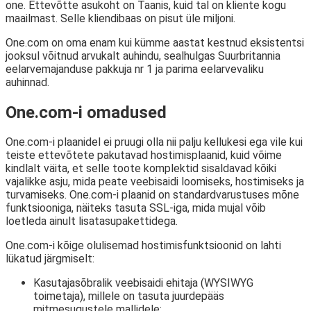
one. Ettevõtte asukoht on Taanis, kuid tal on kliente kogu
maailmast. Selle kliendibaas on pisut üle miljoni.
One.com on oma enam kui kümme aastat kestnud eksistentsi
jooksul võitnud arvukalt auhindu, sealhulgas Suurbritannia
eelarvemajanduse pakkuja nr 1 ja parima eelarvevaliku
auhinnad.
One.com-i omadused
One.com-i plaanidel ei pruugi olla nii palju kellukesi ega vile kui
teiste ettevõtete pakutavad hostimisplaanid, kuid võime
kindlalt väita, et selle toote komplektid sisaldavad kõiki
vajalikke asju, mida peate veebisaidi loomiseks, hostimiseks ja
turvamiseks. One.com-i plaanid on standardvarustuses mõne
funktsiooniga, näiteks tasuta SSL-iga, mida mujal võib
loetleda ainult lisatasupakettidega.
One.com-i kõige olulisemad hostimisfunktsioonid on lahti
lükatud järgmiselt:
Kasutajasõbralik veebisaidi ehitaja (WYSIWYG
toimetaja), millele on tasuta juurdepääs
mitmesugustele mallidele;