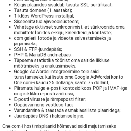
Kõigis plaanides sisaldub tasuta SSL-sertifikaat;
Tasuta domeen (1. aastaks);
1-klõps WordPressi installijal;
Sisseehitatud ajaveebisüsteem;
Vahetage aktiivset sünkroonimist, et sünkroonida oma
mobiiltelefonides e-kirju, kalendreid ja kontakte;
com galerii fotode ja videote salvestamiseks ja
jagamiseks;
SSH & FTP-juurdepääs;
PHP & MariaDB andmebaas;
Täpsema statistika tööriist oma saitide liikluse
mõõtmiseks ja analüüsimiseks;
Google AdWordsi integreerimine teie saidi
turustamiseks: kui lisate oma Google AdWordsi konto
One.com-i kaudu 25 dollariga, saate 75 dollarit;
Piiramatu hulga e-posti kontosid koos POP ja IMAP-iga
ning isiklikku e-posti aadressi;
E-posti viiruste ja rämpsposti filter;
Ööpäevaringne vestluse tugi;
Varundamine & taastada esmaklassiliste plaanidega;
Juurdepääs DNS-i haldamisele jne.
One.com-i hostimisplaanid hõlmavad saidi majutamiseks