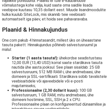
vajalikke põhisuundi. Plaanid ei tule e-kaubanduse
võimalustega kohe välja, kuid saate oma saidile lisada
veebipoe kuutasu 10,35 dollarit eest. Muude lisandmoodulite
hulka kuulub SiteLock, mis skannib teie veebisaiti
automaatselt iga päev, et hoida see pahavaravaba.
Plaanid & Hinnakujundus
One.com pakub 4 hinnatasandit, millest üks on üheaastane
tasuta pakett. Hinnakujundus põhineb salvestusruumil ja
mälul:
Starter (1 aasta tasuta!):
ühekordse seadistustasu
12,00 EUR (13,40 USD) korral saate stardikava tasuta
nautida ühe aasta jooksul. See plaan sisaldab: 25 GB
salvestusruumi, 512 MB RAM-i, ühe andmebaasi, ühe
domeeni ja SSL-sertifikaati. Stardikava sobib tavalistele
veebisaitidele või ajaveebidele või e-posti
majutamiseks;
Professionaalne (2,30 dollarit kuus):
100 GB
salvestusruum, 1 GB RAM, mitu andmebaasi, ühe
domeeni hostimine, SSL, SSH ja 2 x CPU.
Professionaalne plaan on konfigureeritud dünaamilise ja
interaktiivse sisuga veebisaitidele;