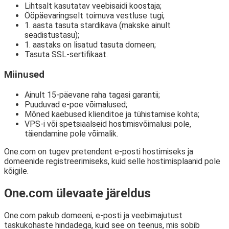
Lihtsalt kasutatav veebisaidi koostaja;
Ööpäevaringselt toimuva vestluse tugi;
1. aasta tasuta stardikava (makske ainult
seadistustasu);
1. aastaks on lisatud tasuta domeen;
Tasuta SSL-sertifikaat.
Miinused
Ainult 15-päevane raha tagasi garantii;
Puuduvad e-poe võimalused;
Mõned kaebused klienditoe ja tühistamise kohta;
VPS-i või spetsiaalseid hostimisvõimalusi pole,
täiendamine pole võimalik.
One.com on tugev pretendent e-posti hostimiseks ja
domeenide registreerimiseks, kuid selle hostimisplaanid pole
kõigile.
One.com ülevaate järeldus
One.com pakub domeeni, e-posti ja veebimajutust
taskukohaste hindadega, kuid see on teenus, mis sobib