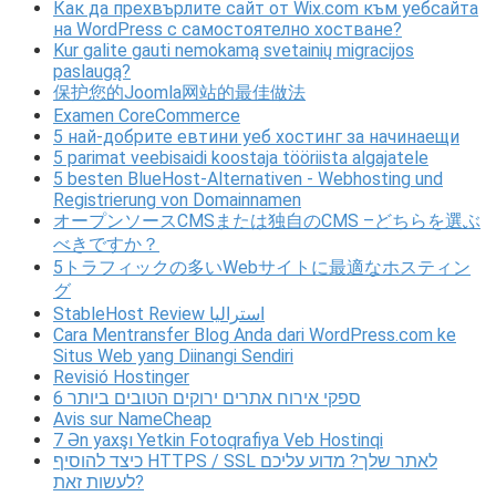
Как да прехвърлите сайт от Wix.com към уебсайта
на WordPress с самостоятелно хостване?
Kur galite gauti nemokamą svetainių migracijos
paslaugą?
保护您的Joomla网站的最佳做法
Examen CoreCommerce
5 най-добрите евтини уеб хостинг за начинаещи
5 parimat veebisaidi koostaja tööriista algajatele
5 besten BlueHost-Alternativen - Webhosting und
Registrierung von Domainnamen
オープンソースCMSまたは独自のCMS –どちらを選ぶ
べきですか？
5トラフィックの多いWebサイトに最適なホスティン
グ
StableHost Review استرالیا
Cara Mentransfer Blog Anda dari WordPress.com ke
Situs Web yang Diinangi Sendiri
Revisió Hostinger
6 ספקי אירוח אתרים ירוקים הטובים ביותר
Avis sur NameCheap
7 Ən yaxşı Yetkin Fotoqrafiya Veb Hostinqi
כיצד להוסיף HTTPS / SSL לאתר שלך? מדוע עליכם
לעשות זאת?