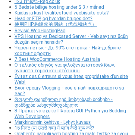
ביקורת 123-Reg.co.uk
5 Bedste billige hosting under $ 3 / måned
Kuidas ja kust kvaliteetseid veebisaite osta?
Hvad er FTP, og hvordan bruges det?
使用PHP构建您的网站（优点和缺点）
Revisió WebHostingPad
VPS Hosting vs Dedicated Server - Veb saytınız üçün
düzgün seçim hansıdır?
Черен петък - До 99% отстъпка - Най-добрите
хостинг оферти
7 Best WooCommerce Hosting Australia
Ο τελικός οδηγός για φιλοξενία ιστοσελίδων,
ονόματα τομέα και ιστότοποι
Évitez ces 6 erreurs si vous êtes propriétaire d’un site
Web!
Блог срещу Vlogging - кое е най-подходящото за
вас?
როგორ დავიწყოთ ვებ ჰოსტინგის ბიზნესი -
დამწყები სახელმძღვანელო
8 Πρέπει να έχετε Πλαίσια GUI Python για Budding
Web Developers
Markkinoinnin kehitys - Lyhyt kuvaus
15 मिनट (या उससे कम) में ब्लॉग कैसे शुरू करें?
Odaberite najbolji web hosting za male tvrtke za svoju