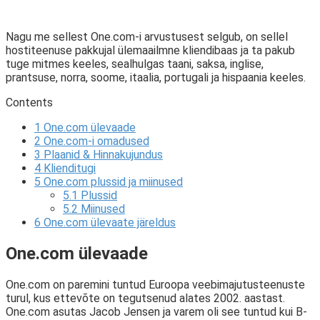
Nagu me sellest One.com-i arvustusest selgub, on sellel
hostiteenuse pakkujal ülemaailmne kliendibaas ja ta pakub
tuge mitmes keeles, sealhulgas taani, saksa, inglise,
prantsuse, norra, soome, itaalia, portugali ja hispaania keeles.
Contents
1
One.com ülevaade
2
One.com-i omadused
3
Plaanid & Hinnakujundus
4
Klienditugi
5
One.com plussid ja miinused
5.1
Plussid
5.2
Miinused
6
One.com ülevaate järeldus
One.com ülevaade
One.com on paremini tuntud Euroopa veebimajutusteenuste
turul, kus ettevõte on tegutsenud alates 2002. aastast.
One.com asutas Jacob Jensen ja varem oli see tuntud kui B-