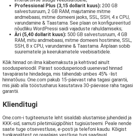
Professional Plus (3,15 dollarit kuus):
200 GB
salvestusruum, 2 GB RAM, majutamine mitme
andmebaasi, mitme domeeni jaoks, SSL, SSH, 4 x CPU,
varundamine & Taastama. See plaan on konfigureeritud
nõudliku WordPressi saidi vajaduste rahuldamiseks;
Äri (5,40 dollarit kuus):
500 GB salvestusruum, 4 GB
RAM, mitu andmebaasi, mitme domeeni hostimine, SSL,
SSH, 8 x CPU, varundamine & Taastama. Äriplaan sobib
suurematele ja keerukamatele veebisaitidele.
Kõik hinnad on ilma käibemaksuta ja kehtivad ainult
soodusperioodil. Pärast soodusperioodi uuenevad hinnad
tavapäraste hindadega, mis tähendab umbes 45% -list
hinnatõusu. One.com pakub 15-päevast raha tagasi garantii,
mis jääb alla tööstusharus kasutatava 30-päevase raha tagasi
garantii.
Klienditugi
One.com-i tugiteenuste leht sisaldab alustamise juhendeid ja
KKK-sid, samuti piletimüügipõhist tugisüsteemi. Peale nende
saate tuge otsevestluse, e-posti ja telefoni kaudu. Kõigist
tugikanalitest on reaalajas vestluse tugi saadaval