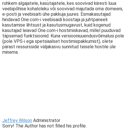
rohkem algajatele, kasutajatele, kes soovivad kiiresti luua
veebipõhise kohaloleku või soovivad majutada oma domeeni,
e-posti ja veebisaiti ühe pakkuja juures. Esmakasutajad
hindavad One.com-i veebisaidi koostaja ja juhtpaneeli
kasutamise lihtsust ja kasutusmugavust, kuid kogenud
kasutajad leiavad One.com-i hostimiskavad, millel puuduvad
täpsemad funktsioonid. Kuna versiooniuuendusvõimalusi pole
(pole VPS-i ega spetsiaalset hostimispakkumist), olete
pärast ressursside väljakasvu sunnitud teisele hostile üle
minema.
Jeffrey Wilson
Administrator
Sorry! The Author has not filled his profile.