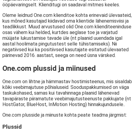
ööpäevaringselt. Klienditugi on saadaval mitmes keeles.
Oleme leidnud One.com klienditoe kohta erinevaid ülevaateid,
kus mõned kasutajad kiidavad oma klientide lähenemisviisi ja
teadlikkust. Muud arvustused olid One.com klienditeeninduse
osas vähem kui helded, kurtdes aeglase toe ja varjatud
müüjate lukustamise tavade üle (nt plaanid uuendada igal
aastal hoolimata pingutustest selle tühistamiseks). Nii
negatiivsed kui ka positiivsed kasutajate esitatud ülevaated
pärinevad 2016. aastast, seega on need üsna värsked.
One.com plussid ja miinused
One.com on lihtne ja hämmastav hostimisteenus, mis sisaldab
kõiki veebimajutuse põhialuseid. Sooduspakkumised on väga
taskukohased, samas kui tavahinnaga plaanid lähenevad
tavapäraste piiramatute veebimajutusteenuste pakkujate (nt
HostGator, BlueHost, InMotion Hosting) hinnakujundusele..
One.com plusside ja miinuste kohta peate teadma järgmist:
Plussid