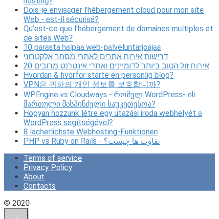
hosting?
Dois-je envisager l’hébergement cloud pour mon site
Web - est-il sécurisé?
Qu’est-ce que l’hébergement de domaines multiples et
de sites Web?
10 parasta halpaa web-palveluntarjoajaa
דרישות אירוח אתרים לאתרי מסחר אלקטרוני
20 אירוח זול הטוב ביותר לדומיינים ואתרי אינטרנט מרובים
Hvordan & hvorfor starte en personlig blog?
VPN은 귀하의 개인 정보를 보호합니까?
WPEngine vs Cloudways - რომელ WordPress- ის
მართული მასპინძელი საუკეთესოა?
Hogyan hozzunk létre egy utazási iroda webhelyét a
WordPress segítségével?
8 lächerlichste Webhosting-Funktionen
PHP vs Ruby on Rails - تفاوت ها چیست؟
Terms of service
Privacy Policy
About
Contacts
© 2020