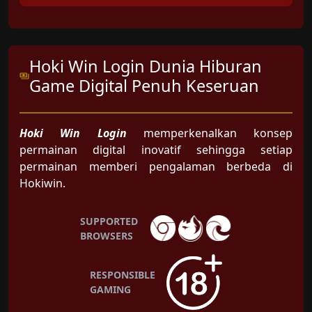
Hoki Win Login Dunia Hiburan
Game Digital Penuh Keseruan
Hoki Win Login
memperkenalkan konsep
permainan digital inovatif sehingga setiap
permainan memberi pengalaman berbeda di
Hokiwin.
SUPPORTED
BROWSERS
RESPONSIBLE
GAMING