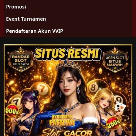
Promosi
Event Turnamen
Pendaftaran Akun VVIP